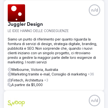
prestazioni migliori e il team interno di RFT è stato
riqualificato per sostenere miglioramenti delle assunzioni
a lungo termine.
n/d
Risultato
Il CPA è sceso da $ 261 a $ 23, con un risparmio di oltre $
Juggler Design
400.000 all'anno. Le candidature mensili sono aumentate
di oltre 290, migliorando la coerenza delle assunzioni. La
LE IDEE HANNO DELLE CONSEGUENZE
campagna in Nuova Zelanda ha portato autisti di alta
Siamo un punto di riferimento per quanto riguarda la
qualità interessati a trasferirsi, espandendo il bacino di
fornitura di servizi di design, strategia digitale, branding,
talenti di RFT. L'allocazione del budget basata sui dati ha
pubblicità e SEO. Non sorprende che, quando i nuovi
migliorato l'efficienza, mentre la formazione interna del
clienti iniziano con un singolo progetto, ci ritroviamo
team ha garantito il successo a lungo termine. Il processo
presto a gestire la maggior parte delle loro esigenze di
di reclutamento semplificato ha ridotto i costi di
marketing. I nostri servizi
assunzione, migliorato la qualità delle candidature e
posizionato RFT per una crescita sostenuta della forza
Melbourne, Victoria, Australia
lavoro.
Marketing tramite e-mail, Consiglio di marketing
+36
Fintech, Architettura
+3
Vai alla pagina agenzia
A partire da $5,000
n/d