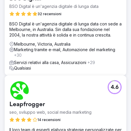
integrare più sistemi, tra cui HubSpot e Axcelerate,
BSO Digital è un'agenzia digitale di lunga data
migliorando al contempo la gestione dei corsi e la
32 recensioni
generazione di lead. Con oltre 300 corsi, SST ha cercato
di automatizzare le operazioni, aumentare le conversioni
BSO Digital è un'agenzia digitale di lunga data con sede a
e guidare la crescita dei ricavi, migliorando al contempo
Melbourne, in Australia. Sin dalla sua fondazione nel
l'efficienza del marketing multicanale.
2004, la nostra attività è solida e in continua crescita.
Soluzione
Melbourne, Victoria, Australia
È stato sviluppato un nuovo sito Web automatizzato con
Marketing tramite e-mail, Automazione del marketing
integrazioni HubSpot e Axcelerate, semplificando la
+30
gestione dei corsi. Sono state ottimizzate le campagne di
Servizi relativi alla casa, Assicurazioni
+29
marketing digitale, cartaceo e outdoor, garantendo
Qualsiasi
un'allocazione strategica del budget. Un sistema
centralizzato ha migliorato il monitoraggio dei dati e la
lead nurturing. Il sito Web è stato ricostruito con
automazione avanzata, riducendo lo sforzo manuale e
4.6
migliorando al contempo l'esperienza utente, rendendo
fluida la scoperta e l'iscrizione ai corsi.
Leapfrogger
Risultato
Il nuovo sito web e la strategia di marketing hanno portato
seo, sviluppo web, social media marketing
a un aumento del 200% delle conversioni, con un
14 recensioni
incremento del fatturato del 14% anno su anno.
L'automazione ha ridotto il carico di lavoro, migliorando
Il loro team di esperti elabora strategie personalizzate per