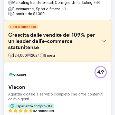
Marketing tramite e-mail, Consiglio di marketing
+46
E-commerce, Sport e fitness
+3
A partire da $1,000
Casi di successo
Crescita delle vendite del 109% per
un leader dell'e-commerce
statunitense
$
24,000
2024
6
mesi
Sfida
4.9
Il negozio Shopify del cliente era alle prese con una
crescita stagnante delle vendite, bassi tassi di riacquisto e
scarsi ritorni dagli annunci a pagamento, nonostante
Viacon
attirasse un flusso di traffico costante. Il loro marketing
mancava di un'adeguata segmentazione e la
Agenzia digitale a servizio completo che offre contenuti
configurazione del CRM era insufficiente per monitorare
coinvolgenti
efficacemente il percorso dei clienti.
Esperienza comprovata
Soluzione
82 recensioni