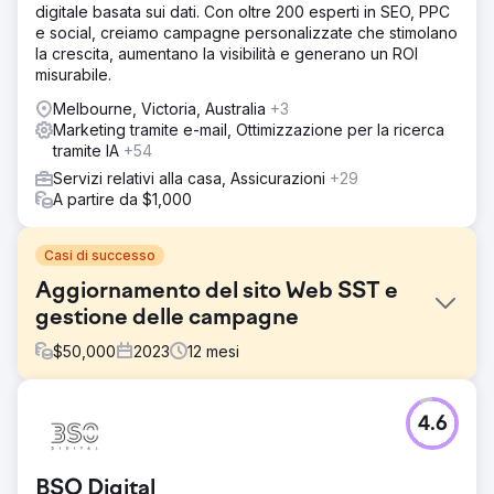
digitale basata sui dati. Con oltre 200 esperti in SEO, PPC
e social, creiamo campagne personalizzate che stimolano
la crescita, aumentano la visibilità e generano un ROI
misurabile.
Melbourne, Victoria, Australia
+3
Marketing tramite e-mail, Ottimizzazione per la ricerca
tramite IA
+54
Servizi relativi alla casa, Assicurazioni
+29
A partire da $1,000
Casi di successo
Aggiornamento del sito Web SST e
gestione delle campagne
$
50,000
2023
12
mesi
Sfida
4.6
Site Skills Training (SST) necessitava di un sito web
moderno e automatizzato e di una gestione efficiente del
marketing per ottimizzare il budget annuale di marketing
BSO Digital
di 1 milione di dollari. L'azienda aveva bisogno di