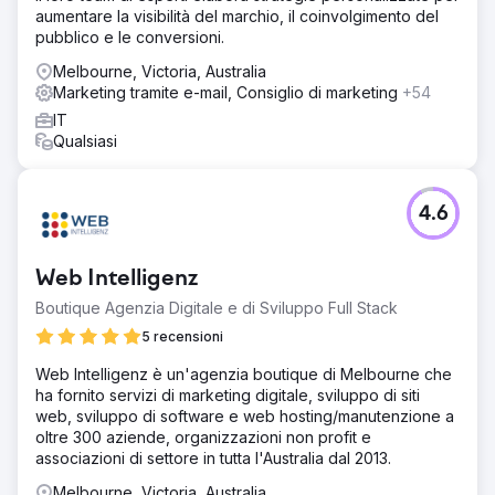
l'efficienza interna. Il team di marketing esternalizzato di
aumentare la visibilità del marchio, il coinvolgimento del
SST ha ottimizzato il budget di 1 milione di $, garantendo
pubblico e le conversioni.
un ROI migliore su pubblicità digitale, cartacea ed esterna.
Melbourne, Victoria, Australia
Con un sistema scalabile e ad alte prestazioni, SST è ora
Marketing tramite e-mail, Consiglio di marketing
+54
posizionata per una crescita e un successo continui.
IT
Qualsiasi
Vai alla pagina agenzia
4.6
Web Intelligenz
Boutique Agenzia Digitale e di Sviluppo Full Stack
5 recensioni
Web Intelligenz è un'agenzia boutique di Melbourne che
ha fornito servizi di marketing digitale, sviluppo di siti
web, sviluppo di software e web hosting/manutenzione a
oltre 300 aziende, organizzazioni non profit e
associazioni di settore in tutta l'Australia dal 2013.
Melbourne, Victoria, Australia