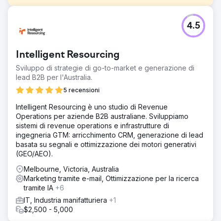
Sfida
4.5
Ron Finemore Transport (RFT) ha dovuto affrontare costi
di reclutamento elevati, spendendo 261 $ a candidato,
con un conseguente spreco di oltre 400.000 $ all'anno in
Intelligent Resourcing
spese di marketing. Con oltre 900 dipendenti e un
elevato turnover, RFT aveva bisogno di un flusso
Sviluppo di strategie di go-to-market e generazione di
costante di autisti, ma si è trovata ad affrontare un
lead B2B per l'Australia.
marketing inefficace, un targeting scadente e un funnel di
5 recensioni
assunzione poco performante. Le bacheche di lavoro
tradizionali e le campagne su larga scala non fornivano
Intelligent Resourcing è uno studio di Revenue
candidati di qualità, rendendo difficile scalare le
Operations per aziende B2B australiane. Sviluppiamo
assunzioni controllando al contempo costi ed efficienza.
sistemi di revenue operations e infrastrutture di
ingegneria GTM: arricchimento CRM, generazione di lead
Soluzione
basata su segnali e ottimizzazione dei motori generativi
È stata lanciata una strategia di reclutamento digital-first,
(GEO/AEO).
passando dalle bacheche di lavoro tradizionali alle
campagne digitali basate sui dati. Annunci mirati, SEO e
Melbourne, Victoria, Australia
retargeting hanno migliorato la portata, riducendo le
Marketing tramite e-mail, Ottimizzazione per la ricerca
inefficienze. Una campagna in Nuova Zelanda ha sfruttato
tramite IA
+6
nuovi talenti di conducenti, supportata da una landing
IT, Industria manifatturiera
+1
page personalizzata con vantaggi di ricollocazione. Tutti i
$2,500 - 5,000
budget sono stati centralizzati, ottimizzati e monitorati per