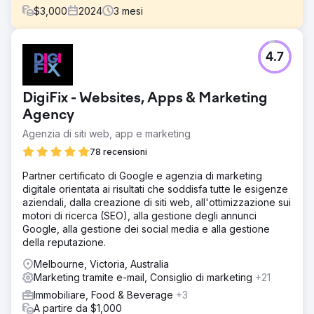
$
3,000
2024
3
mesi
Sfida
4.7
La sfida era ottenere più vendite dai clienti esistenti
poiché le vendite da parte dei clienti esistenti erano
diminuite rispetto allo scorso anno.
DigiFix - Websites, Apps & Marketing
Soluzione
Agency
Abbiamo microsegmentato il pubblico in base alla fase in
Agenzia di siti web, app e marketing
cui si trovava nel ciclo di acquisto della loro attività.
78 recensioni
Risultato
Abbiamo aumentato i ricavi delle vendite provenienti dai
Partner certificato di Google e agenzia di marketing
clienti esistenti di un enorme 300% nel primo mese. Ciò è
digitale orientata ai risultati che soddisfa tutte le esigenze
stato fatto con i social media, Google Ads e l'email
aziendali, dalla creazione di siti web, all'ottimizzazione sui
marketing.
motori di ricerca (SEO), alla gestione degli annunci
Google, alla gestione dei social media e alla gestione
della reputazione.
Vai alla pagina agenzia
Melbourne, Victoria, Australia
Marketing tramite e-mail, Consiglio di marketing
+21
Immobiliare, Food & Beverage
+3
A partire da $1,000