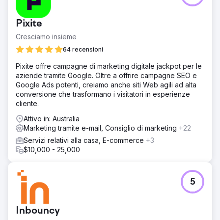
innovativo, voleva realizzare un cambiamento di
immagine. Sono venuti da noi con la richiesta di aiutarli a
Pixite
distribuire contenuti relativi alla trasformazione digitale tra
gli amministratori delegati/direttori delle PMI.
Cresciamo insieme
Soluzione
64 recensioni
Abbiamo creato una campagna di contenuti con white
Pixite offre campagne di marketing digitale jackpot per le
paper, blog e un test interattivo. Questo è stato distribuito
aziende tramite Google. Oltre a offrire campagne SEO e
tramite LinkedIn Ads, Google Ads e LinkedIn Outreach.
Google Ads potenti, creiamo anche siti Web agili ad alta
Abbiamo anche progettato una landing page con
conversione che trasformano i visitatori in esperienze
contenuti recintati e utilizzato vari strumenti di
cliente.
automazione del marketing.
Attivo in: Australia
Risultato
Marketing tramite e-mail, Consiglio di marketing
+22
La campagna ha generato più di 95.000 visualizzazioni tra
il gruppo target di manager IT e amministratori
Servizi relativi alla casa, E-commerce
+3
delegati/direttori. Il sito web ha ricevuto 3.100 visitatori e
$10,000 - 25,000
abbiamo generato 42 lead che hanno ricevuto contenuti.
LinkedIn Outreach ha inoltre creato più di 300 nuovi
contatti.
5
Vai alla pagina agenzia
Inbouncy