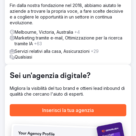
Abbiamo implementato la segmentazione dei clienti
Fin dalla nostra fondazione nel 2018, abbiamo aiutato le
basata sull'intelligenza artificiale per raggiungere gli
aziende a trovare la propria voce, a fare scelte decisive
acquirenti con un alto intento di acquisto, ricostruito il
e a cogliere le opportunità in un settore in continua
funnel di sviluppo delle email per migliorare la
evoluzione.
fidelizzazione, ottimizzato gli annunci Google e Meta per
un ROI migliore e integrato HubSpot CRM per una visibilità
Melbourne, Victoria, Australia
+4
completa della pipeline di vendita e un monitoraggio delle
Marketing tramite e-mail, Ottimizzazione per la ricerca
prestazioni.
tramite IA
+63
Risultato
Servizi relativi alla casa, Assicurazioni
+29
In sei mesi, le vendite online sono aumentate del 109%,
Qualsiasi
gli acquisti ripetuti sono aumentati del 32% e il ROI degli
annunci a pagamento è migliorato da 1,8 a 4,5 volte. Il
cliente ha ottenuto informazioni sulle vendite in tempo
Sei un'agenzia digitale?
reale, consentendo un processo decisionale più rapido e
una spesa di marketing più efficiente, con conseguente
Migliora la visibilità del tuo brand e ottieni lead inbound di
traiettoria di crescita sostenibile.
qualità che cercano l'aiuto di esperti.
Vai alla pagina agenzia
Inserisci la tua agenzia