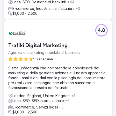
Local SEO, Gestione di backlink
+44
velocità delle pagine e migliorato i link interni per aiutare
E-commerce, Industria manifatturiera
+3
Google a scansionare il sito in modo più efficace.
$1,000 - 2,500
Successivamente, abbiamo implementato una strategia
mirata di contenuti e link building: abbiamo pubblicato
nuovi articoli del blog su parole chiave locali e mirate,
come "miglior ristorante panoramico a Dubai" e "sedi per
4.8
eventi aziendali vicino a me".
Risultato
Trafiki Digital Marketing
Nel giro di pochi mesi, il ristorante ha registrato una
crescita misurabile: +3,1K visite organiche al mese in soli
Agenzia di marketing orientata al business
sei mesi. Oltre 1.100 posizionamenti per parole chiave, di
15 recensioni
cui 35 tra le prime 3 su Google.
Siamo un'agenzia che comprende le complessità del
marketing e della gestione aziendale. Il nostro approccio
Vai alla pagina agenzia
fonde l'analisi dei dati con la psicologia del consumatore
per realizzare campagne che abbiano successo e
favoriscano la crescita del fatturato.
London, England, United Kingdom
+1
Local SEO, SEO internazionale
+6
E-commerce, Servizi legali
+3
$1,000 - 2,500