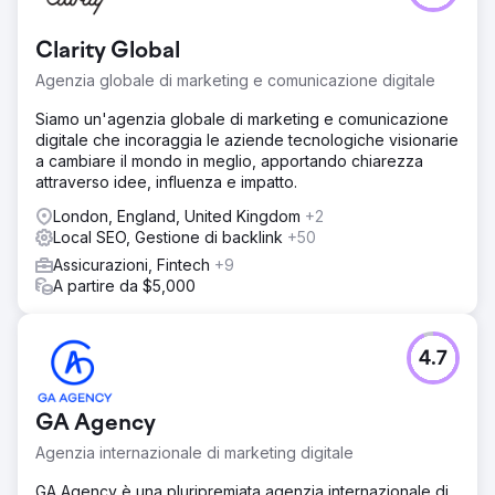
calo del traffico organico a causa dell'architettura
obsoleta del sito web, della lentezza dei tempi di
Clarity Global
caricamento e della scarsa ottimizzazione delle pagine
prodotto. I tassi di conversione erano inferiori ai parametri
Agenzia globale di marketing e comunicazione digitale
di riferimento del settore.
Siamo un'agenzia globale di marketing e comunicazione
Soluzione
digitale che incoraggia le aziende tecnologiche visionarie
Abbiamo riprogettato il sito web con un'architettura
a cambiare il mondo in meglio, apportando chiarezza
mobile-first e incentrata sulla SEO. Abbiamo migliorato i
attraverso idee, influenza e impatto.
Core Web Vitals, ottimizzato lo schema dei prodotti,
migliorato i contenuti delle pagine di categoria e
London, England, United Kingdom
+2
implementato un linking interno strategico.
Local SEO, Gestione di backlink
+50
Contemporaneamente, abbiamo lanciato campagne di
Assicurazioni, Fintech
+9
content marketing e di acquisizione link.
A partire da $5,000
Risultato
• Aumento del 148% del traffico organico • Miglioramento
del 62% del tasso di conversione • Aumento del 37% del
4.7
valore medio dell'ordine • 54 classifiche delle prime 3
parole chiave • Crescita di 2,6 volte delle vendite online
mensili
GA Agency
Agenzia internazionale di marketing digitale
Vai alla pagina agenzia
GA Agency è una pluripremiata agenzia internazionale di