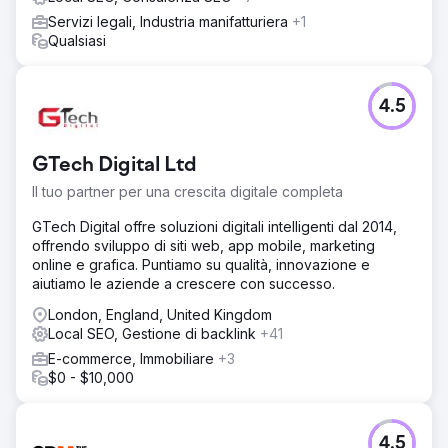
localizzati. Abbiamo inoltre ottimizzato la ricerca vocale e
Servizi legali, Industria manifatturiera
+1
le query "vicino a me".
Qualsiasi
Risultato
• Aumento del 221% delle chiamate in entrata • 34 parole
chiave classificate tra le prime 3 a livello locale • Crescita
4.5
del 168% del traffico organico • Aumento del 47% degli
appuntamenti di servizio prenotati • Riduzione del 32%
della dipendenza dagli annunci a pagamento
GTech Digital Ltd
Il tuo partner per una crescita digitale completa
Vai alla pagina agenzia
GTech Digital offre soluzioni digitali intelligenti dal 2014,
offrendo sviluppo di siti web, app mobile, marketing
online e grafica. Puntiamo su qualità, innovazione e
aiutiamo le aziende a crescere con successo.
London, England, United Kingdom
Local SEO, Gestione di backlink
+41
E-commerce, Immobiliare
+3
$0 - $10,000
4.5