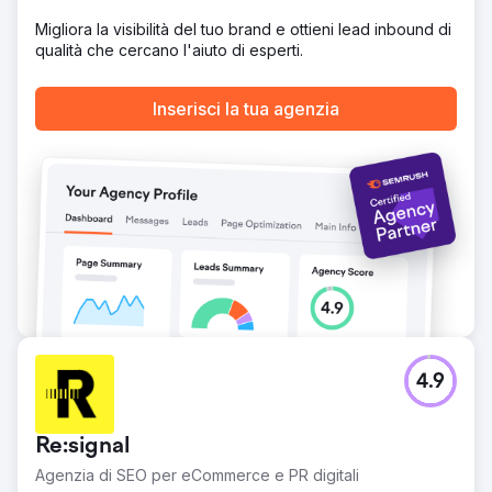
volume. Il costo del traffico stimato ha registrato un
Migliora la visibilità del tuo brand e ottieni lead inbound di
notevole aumento e i backlink ad alta autorità sono
qualità che cercano l'aiuto di esperti.
cresciuti considerevolmente. Rye House ha
sovraperformato la concorrenza, stabilendo la leadership
del settore.
Inserisci la tua agenzia
Vai alla pagina agenzia
4.9
Re:signal
Agenzia di SEO per eCommerce e PR digitali