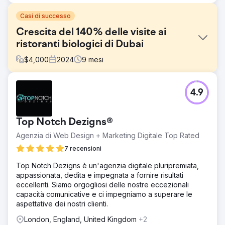
Casi di successo
Crescita del 140% delle visite ai
ristoranti biologici di Dubai
$
4,000
2024
9
mesi
Sfida
4.9
Il nostro cliente, un ristorante di lusso nel centro di Dubai,
aveva già una location di grande impatto e una clientela
affezionata. Tuttavia, nonostante la popolarità offline, non
Top Notch Dezigns®
compariva dove contava di più: Google. Abbiamo
immediatamente condotto un audit e riscontrato i seguenti
Agenzia di Web Design + Marketing Digitale Top Rated
problemi: scarsa visibilità per termini di ricerca locali come
7 recensioni
"rooftop bar Dubai" e "spazio eventi privati Dubai".
Contenuti del sito web scarsi o poco ottimizzati. Bassa
Top Notch Dezigns è un'agenzia digitale pluripremiata,
autorità di dominio e backlink limitati.
appassionata, dedita e impegnata a fornire risultati
eccellenti. Siamo orgogliosi delle nostre eccezionali
Soluzione
capacità comunicative e ci impegniamo a superare le
Prima di dedicarci all'ottimizzazione, abbiamo effettuato
aspettative dei nostri clienti.
un audit SEO completo per identificare i blocchi delle
prestazioni e le opportunità per ottenere risultati rapidi.
London, England, United Kingdom
+2
Abbiamo risolto i problemi di indicizzazione, ottimizzato la