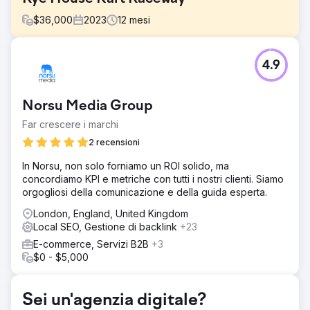
$
36,000
2023
12
mesi
Sfida
4.9
Rye House Group ha dovuto affrontare un traffico
stagnante con circa 10.000 visite al mese nel giugno
2023. Gli obiettivi principali includevano l'aumento del
Norsu Media Group
traffico, il miglioramento del ranking, la diversificazione
dei backlink e l'aumento dell'autorità del dominio in un
Far crescere i marchi
contesto di forte concorrenza nel settore del kart.
2 recensioni
Soluzione
In Norsu, non solo forniamo un ROI solido, ma
Abbiamo implementato una strategia SEO articolata:
concordiamo KPI e metriche con tutti i nostri clienti. Siamo
contenuti esistenti e miglioramenti in loco, abbinati alla
orgogliosi della comunicazione e della guida esperta.
creazione di contenuti mirati, per colmare eventuali
lacune. Acquisizione di backlink tramite campagne di
London, England, United Kingdom
sensibilizzazione verso siti autorevoli. SEO tecnico per
Local SEO, Gestione di backlink
+23
risolvere problemi, migliorando la crawlability e
E-commerce, Servizi B2B
+3
l'esperienza dell'utente.
$0 - $5,000
Risultato
Il traffico organico è aumentato del 119,7%, passando da
10.208 a 22.424 visite. Il posizionamento delle parole
Sei un'agenzia digitale?
chiave è migliorato significativamente per i termini ad alto