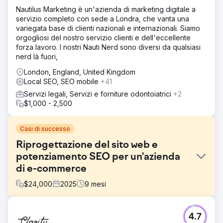
Nautilus Marketing è un'azienda di marketing digitale a
servizio completo con sede a Londra, che vanta una
variegata base di clienti nazionali e internazionali. Siamo
orgogliosi del nostro servizio clienti e dell'eccellente
forza lavoro. I nostri Nauti Nerd sono diversi da qualsiasi
nerd là fuori,
London, England, United Kingdom
Local SEO, SEO mobile
+41
Servizi legali, Servizi e forniture odontoiatrici
+2
$1,000 - 2,500
Casi di successo
Riprogettazione del sito web e
potenziamento SEO per un'azienda
di e-commerce
$
24,000
2025
9
mesi
Sfida
4.7
Un rivenditore di mobili online ha dovuto affrontare un