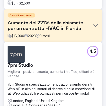
$0 - $2,500
Casi di successo
Aumento del 221% delle chiamate
per un contratto HVAC in Florida
$
18,000
2023
9
mesi
Sfida
4.5
Un'azienda di riscaldamento, ventilazione e
condizionamento (HVAC) in Florida ha dovuto far fronte
alle fluttuazioni stagionali della domanda e alla forte
7pm Studio
concorrenza locale. L'azienda non era visibile nel Local
Pack e non era in classifica per le parole chiave relative
Migliora il posizionamento, aumenta il traffico, ottieni più
alle riparazioni di emergenza.
vendite
Soluzione
7pm Studio è specializzato nel posizionamento dei siti
Abbiamo ottimizzato landing page specifiche per
Web più in alto nei motori di ricerca e nella creazione di
emergenze e servizi, implementato il markup schema,
siti Web utilizzabili e ottimizzati per i dispositivi mobili.
migliorato la SEO tecnica e rafforzato i segnali di Google
Business Profile. Ci siamo concentrati sulla strategia di
London, England, United Kingdom
acquisizione di recensioni e sulla creazione di link
Local SEO, Consulenza SEO
+7