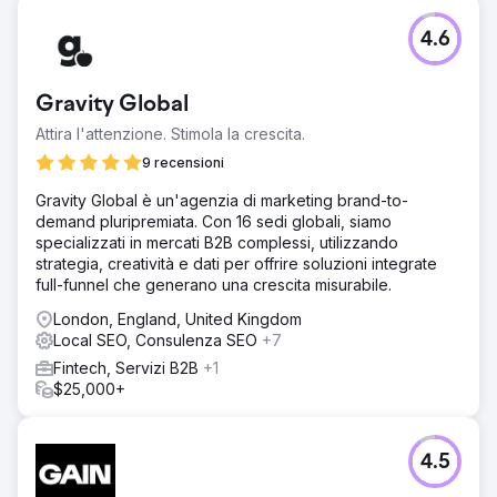
tra i primi 3 per oltre 35 parole chiave locali • Crescita del
165% delle chiamate in entrata • Aumento del 92% degli
4.6
invii di moduli • Crescita di 2,8 volte delle entrate mensili
Vai alla pagina agenzia
Gravity Global
Attira l'attenzione. Stimola la crescita.
9 recensioni
Gravity Global è un'agenzia di marketing brand-to-
demand pluripremiata. Con 16 sedi globali, siamo
specializzati in mercati B2B complessi, utilizzando
strategia, creatività e dati per offrire soluzioni integrate
full-funnel che generano una crescita misurabile.
London, England, United Kingdom
Local SEO, Consulenza SEO
+7
Fintech, Servizi B2B
+1
$25,000+
4.5