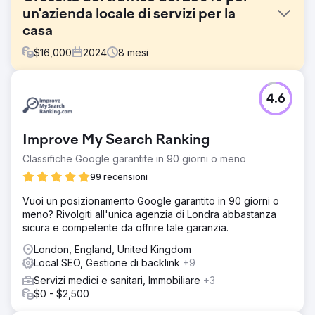
un'azienda locale di servizi per la
casa
$
16,000
2024
8
mesi
Sfida
4.6
Un'azienda regionale di servizi per la casa non aveva
visibilità locale e non era classificata nel Local Pack di
Google. I concorrenti dominavano le parole chiave basate
Improve My Search Ranking
sulla posizione geografica e il loro sito web aveva una
scarsa ottimizzazione on-page.
Classifiche Google garantite in 90 giorni o meno
Soluzione
99 recensioni
Abbiamo implementato l'ottimizzazione SEO locale,
Vuoi un posizionamento Google garantito in 90 giorni o
ricostruito le pagine dei servizi con targeting basato sulla
meno? Rivolgiti all'unica agenzia di Londra abbastanza
posizione geografica, ottimizzato i profili aziendali di
sicura e competente da offrire tale garanzia.
Google, migliorato la coerenza del NAP e implementato
campagne di link building locale. Abbiamo anche
London, England, United Kingdom
riprogettato le landing page per aumentare i tassi di
Local SEO, Gestione di backlink
+9
conversione.
Servizi medici e sanitari, Immobiliare
+3
Risultato
$0 - $2,500
• Aumento del 230% del traffico organico • Classificato