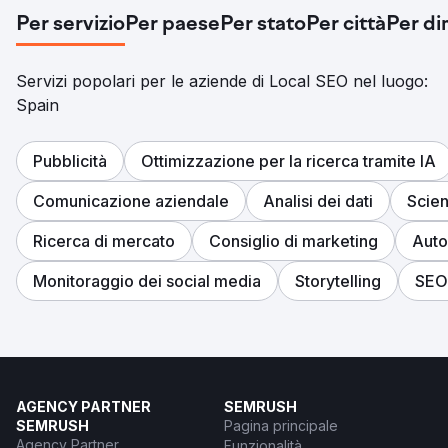
Per servizio
Per paese
Per stato
Per città
Per di
Servizi popolari per le aziende di Local SEO nel luogo:
Spain
Pubblicità
Ottimizzazione per la ricerca tramite IA
Comunicazione aziendale
Analisi dei dati
Scien
Ricerca di mercato
Consiglio di marketing
Auto
Monitoraggio dei social media
Storytelling
SEO
AGENCY PARTNER
SEMRUSH
SEMRUSH
Pagina principale
Agency Partner
Funzionalità