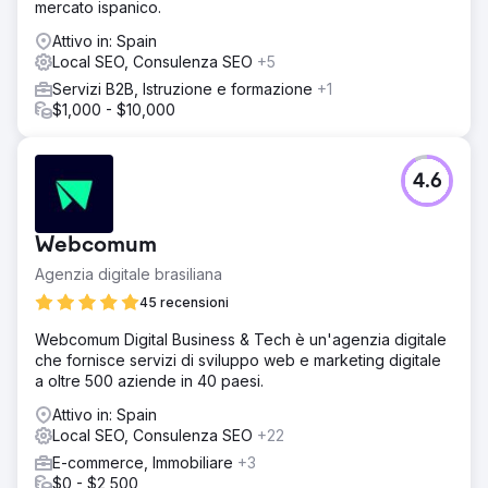
volte in prima pagina! 3 – La nuova funzionalità di
mercato ispanico.
intelligenza artificiale di Google, SGE, ha menzionato il
Attivo in: Spain
cliente per nome. Quindi non solo il sito web, ma anche il
Local SEO, Consulenza SEO
+5
nome del cliente è stato riconosciuto da Google. 4 –
Diverse immagini di lavori precedenti del sito del cliente
Servizi B2B, Istruzione e formazione
+1
sono state scansionate da Google.
$1,000 - $10,000
Vai alla pagina agenzia
4.6
Webcomum
Agenzia digitale brasiliana
45 recensioni
Webcomum Digital Business & Tech è un'agenzia digitale
che fornisce servizi di sviluppo web e marketing digitale
a oltre 500 aziende in 40 paesi.
Attivo in: Spain
Local SEO, Consulenza SEO
+22
E-commerce, Immobiliare
+3
$0 - $2,500