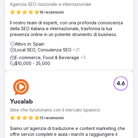
Inoltre, il loro traffico organico all'inizio del progetto era
Agenzia SEO nazionale e internazionale
quasi nullo, quindi abbiamo dovuto costruire la visibilità da
16 recensioni
zero.
Il nostro team di esperti, con una profonda conoscenza
Soluzione
della SEO italiana e internazionale, trasforma la tua
Abbiamo iniziato con l'analisi del profilo del cliente e
presenza online in un potente strumento di business.
condotto un'analisi delle parole chiave in linea.
Successivamente, abbiamo effettuato un'analisi
Attivo in: Spain
approfondita della concorrenza per elaborare una
Local SEO, Consulenza SEO
+21
strategia per superarli. Abbiamo suddiviso i servizi di
E-commerce, Food & Beverage
+3
progettazione paesaggistica in termini più specifici come
$10,000 - 25,000
"Progettazione di giardini pensili", "Progettazione di
cortili e patii", "Progettazione di giardini di villette a
schiera", "Progettazione di giardini in pietra arenaria",
"Progettazione di pergole" e creato una pagina specifica
4.6
per ciascuno di essi. Abbiamo creato backlink su siti web
con DA elevato per un corretto flusso di link juice.
Yucalab
Risultato
1 – In soli 3 mesi è stata raggiunta una sorprendente
Idee che funzionano con il mercato ispanico
crescita di 15 volte del traffico organico mensile. 2 –
13 recensioni
Google non solo ha assegnato il posizionamento in prima
pagina a oltre 20 parole chiave in 3 mesi, ma per alcune
Siamo un'agenzia di traduzione e content marketing che
di queste il sito web del nostro cliente è apparso ben 5
offre servizi completi e aiuta i marchi a raggiungere il