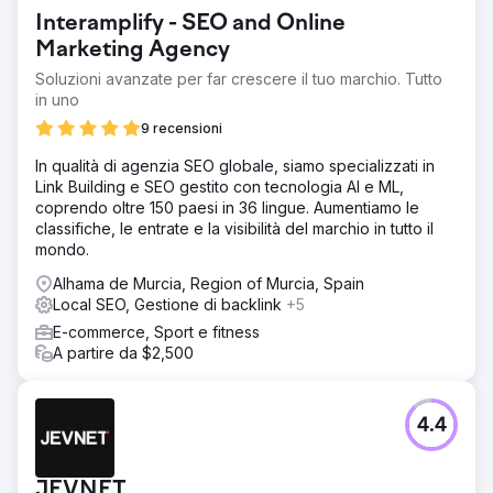
India. I concorrenti non erano solo altri marchi di
Interamplify - SEO and Online
bigiotteria, ma anche popolari marketplace. Sono venuti
da noi subito dopo il lancio del sito web ed erano
Marketing Agency
abbastanza nuovi sul mercato con una cronologia di
Soluzioni avanzate per far crescere il tuo marchio. Tutto
dominio quasi nulla.
in uno
Soluzione
9 recensioni
Abbiamo utilizzato SEMrush, Google Keyword Planner e
Search Console per condurre una ricerca approfondita
In qualità di agenzia SEO globale, siamo specializzati in
sulle parole chiave e analizzare le parole chiave di
Link Building e SEO gestito con tecnologia AI e ML,
ranking dei concorrenti. In base alle tendenze del settore,
coprendo oltre 150 paesi in 36 lingue. Aumentiamo le
abbiamo consigliato pagine per eventi come San
classifiche, le entrate e la visibilità del marchio in tutto il
Valentino, Diwali, Natale e Capodanno per catturare i
mondo.
periodi di picco del traffico. Per attrarre la Gen Z e i
Alhama de Murcia, Region of Murcia, Spain
giovani professionisti, abbiamo pubblicato blog oltre ai
Local SEO, Gestione di backlink
+5
gioielli di moda per attrarre un pubblico più ampio e
pertinente. Abbiamo aumentato il traffico lanciando più
E-commerce, Sport e fitness
pagine di raccolta, mirando a una gamma più ampia di
A partire da $2,500
parole chiave.
Risultato
4.4
Classifica della prima pagina di Google per circa 1.100
parole chiave Prime 3 posizioni di Google per circa 300
parole chiave In totale circa 14,8k parole chiave nella
JEVNET
SERP Crescita del traffico organico da 721 a 152k in 15