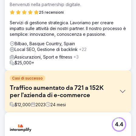
Benvenuti nella partnership digitale.
25 recensioni
Servizi di gestione strategica. Lavoriamo per creare
impatto sulle attività dei nostri partner. Il nostro processo è
semplice: innovazione, conoscenza e passione.
Bilbao, Basque Country, Spain
Local SEO, Gestione di backlink
+22
Assicurazioni, Sport e fitness
+3
$25,000+
Casi di successo
Traffico aumentato da 721 a 152K
per l'azienda di e-commerce
$
12,000
2023
24
mesi
Sfida
4.4
Il cliente è un marchio di bigiotteria e aveva la visione di
diventare una destinazione di riferimento per la Gen Z in