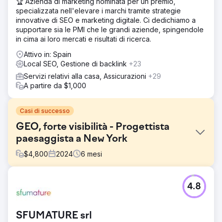
🏆 Azienda di marketing nominata per un premio,
specializzata nell'elevare i marchi tramite strategie
innovative di SEO e marketing digitale. Ci dedichiamo a
supportare sia le PMI che le grandi aziende, spingendole
in cima ai loro mercati e risultati di ricerca.
Attivo in: Spain
Local SEO, Gestione di backlink
+23
Servizi relativi alla casa, Assicurazioni
+29
A partire da $1,000
Casi di successo
GEO, forte visibilità - Progettista
paesaggista a New York
$
4,800
2024
6
mesi
Sfida
4.8
Il cliente è un'azienda di progettazione paesaggistica di
alto livello con sede a New York. Volevano rivolgersi a un
pubblico di nicchia con un certo livello di reddito e in
SFUMATURE srl
cerca di una progettazione paesaggistica di alta qualità.