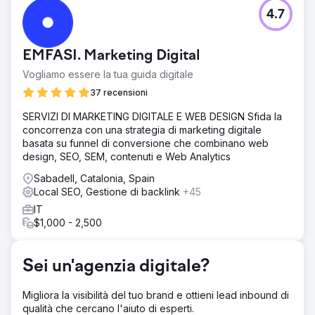
Sfida
4.7
- Raggiungere le prime 3 posizioni nella classifica per
termini transazionali a Ottawa e in altre città principali del
Canada. - Indirizzare traffico incentrato sulle piccole
EMFASI. Marketing Digital
imprese al sito web. - Convertire il traffico del sito web in
lead qualificati.
Vogliamo essere la tua guida digitale
Soluzione
37 recensioni
Sulla base della nostra ricerca di settore e dell'analisi
SERVIZI DI MARKETING DIGITALE E WEB DESIGN Sfida la
della concorrenza, abbiamo delineato un piano SEO
concorrenza con una strategia di marketing digitale
dettagliato e personalizzato per il nostro cliente. Ciò ha
basata su funnel di conversione che combinano web
comportato: – Creazione di landing page/pagine di
design, SEO, SEM, contenuti e Web Analytics
servizio aggiuntive/nuove per offerta per allineare un set
specifico di parole chiave con una pagina specifica –
Sabadell, Catalonia, Spain
Scrittura di contenuti di alta qualità, non pieni di parole
Local SEO, Gestione di backlink
+45
chiave – Aggiunta di CTA appropriati alle pagine –
IT
Aggiunta di FAQ e contenuti informativi alla pagina –
$1,000 - 2,500
Ottimizzazione on-page secondo le migliori pratiche SEO
Risultato
1 – Classifica n. 1 nella ricerca Google per più termini
Sei un'agenzia digitale?
correlati a contabilità, contabilità, CPA, consulenza fiscale
a Ottawa, Toronto, Montreal e Vancouver 2- Il sito web ha
Migliora la visibilità del tuo brand e ottieni lead inbound di
iniziato a classificarsi nella SERP per più di 500 parole
qualità che cercano l'aiuto di esperti.
chiave 3- Aumento del traffico organico di oltre il 500% in