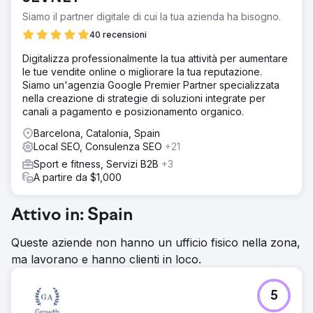
mesi
Siamo il partner digitale di cui la tua azienda ha bisogno.
40 recensioni
Vai alla pagina agenzia
Digitalizza professionalmente la tua attività per aumentare
le tue vendite online o migliorare la tua reputazione.
Siamo un'agenzia Google Premier Partner specializzata
nella creazione di strategie di soluzioni integrate per
canali a pagamento e posizionamento organico.
Barcelona, Catalonia, Spain
Local SEO, Consulenza SEO
+21
Sport e fitness, Servizi B2B
+3
A partire da $1,000
Attivo in: Spain
Queste aziende non hanno un ufficio fisico nella zona,
ma lavorano e hanno clienti in loco.
5