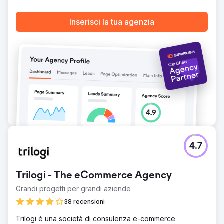
12 mesi 4.- Non solo Google, ma il sito web ha ora (nel
2025) iniziato a classificarsi nei risultati di ChatGPT e SGE.
Inserisci la tua agenzia
5. Ancora più importante, il progetto che è iniziato come
pilota è in esecuzione con noi da oltre 2 anni
Vai alla pagina agenzia
4.7
Trilogi - The eCommerce Agency
Grandi progetti per grandi aziende
38 recensioni
Trilogi è una società di consulenza e-commerce