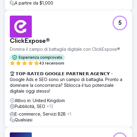
A partire da $1,000
5
ClickExpose®
Domina il campo di battaglia digitale con ClickExpose®
Esperienza comprovata
43 recensioni
🏆 𝗧𝗢𝗣-𝗥𝗔𝗧𝗘𝗗 𝗚𝗢𝗢𝗚𝗟𝗘 𝗣𝗔𝗥𝗧𝗡𝗘𝗥 𝗔𝗚𝗘𝗡𝗖𝗬 -
Google Ads e SEO sono un campo di battaglia. Pronto a
dominare la concorrenza? Sblocca il tuo potenziale
digitale oggi stesso!
Attivo in: United Kingdom
Pubblicità, SEO
+13
E-commerce, Servizi B2B
+1
Qualsiasi