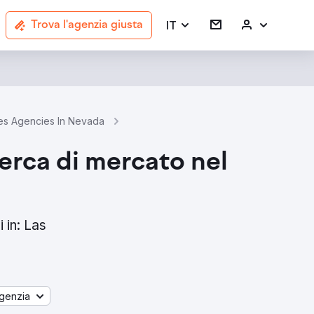
IT
Trova l'agenzia giusta
es Agencies In Nevada
Market Research Legal Services Agenci
icerca di mercato nel
i in: Las
genzia