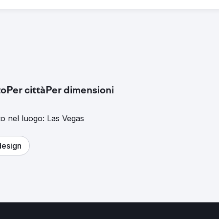
to
Per città
Per dimensioni
to nel luogo: Las Vegas
esign