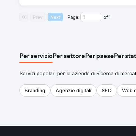
Prev
Next
Page:
of
1
Per servizio
Per settore
Per paese
Per sta
Servizi popolari per le aziende di Ricerca di merca
Branding
Agenzie digitali
SEO
Web d