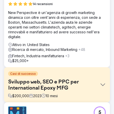
14 recensioni
New Perspective è un'agenzia di growth marketing
dinamica con oltre vent'anni di esperienza, con sede a
Boston, Massachusetts. L'azienda aiuta le aziende
operanti nei settori climatetech, agritech, energie
rinnovabili e manifatturiero ad avere successo nell'era
digitale.
Attivo in: United States
Ricerca di mercato, Inbound Marketing
+48
Fintech, Industria manifatturiera
+3
$25,000+
Casi di successo
Sviluppo web, SEO e PPC per
International Epoxy MFG
$
200,000
2023
10
mesi
Sfida
5
Crea un nuovo marchio epossidico incentrato sul