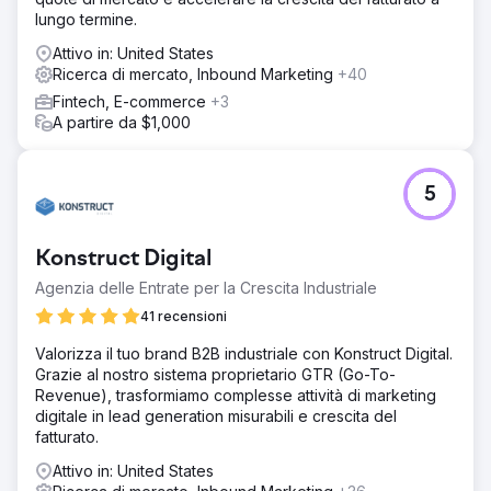
aziendale. Abbiamo ridisegnato il sito web e ottimizzato
lungo termine.
l'esperienza dell'utente e il percorso dell'acquirente.
Attivo in: United States
Risultato
Ricerca di mercato, Inbound Marketing
+40
Quando abbiamo iniziato ad aprile, la società stava
spendendo troppo per attirare 70.000 utenti e generare
Fintech, E-commerce
+3
$ 162.318 di entrate mensili. Ad agosto, le entrate sono
A partire da $1,000
cresciute fino a $ 559.387 da 126.000 visitatori. Avanti
veloce a dicembre e quei numeri salirono alle stelle. Le
entrate mensili sono salite a $ 1.159.200 da 180.000
5
visitatori.
Vai alla pagina agenzia
Konstruct Digital
Agenzia delle Entrate per la Crescita Industriale
41 recensioni
Valorizza il tuo brand B2B industriale con Konstruct Digital.
Grazie al nostro sistema proprietario GTR (Go-To-
Revenue), trasformiamo complesse attività di marketing
digitale in lead generation misurabili e crescita del
fatturato.
Attivo in: United States