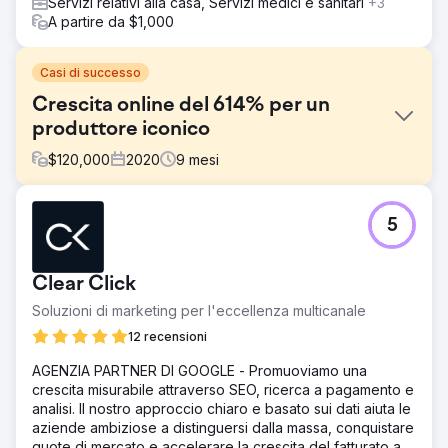
Servizi relativi alla casa, Servizi medici e sanitari
+3
A partire da $1,000
Casi di successo
Crescita online del 614% per un
produttore iconico
$
120,000
2020
9
mesi
Sfida
5
All'inizio del 2020, un iconico produttore di articoli sportivi
ha faticato a far crescere il proprio business online
nonostante anni di sforzi. Ad aprile 2020 aveva raggiunto
Clear Click
solo 70.000 utenti e 162.318,92 dollari di entrate mensili. È
stato allora che ha collaborato con noi. I risultati parlano
Soluzioni di marketing per l'eccellenza multicanale
da soli.
12 recensioni
Soluzione
AGENZIA PARTNER DI GOOGLE - Promuoviamo una
Ci siamo concentrati sull'identificazione dei clienti giusti
crescita misurabile attraverso SEO, ricerca a pagamento e
attraverso campagne di marketing mirate per aumentare il
analisi. Il nostro approccio chiaro e basato sui dati aiuta le
coinvolgimento e i tassi di conversione. La ricerca
aziende ambiziose a distinguersi dalla massa, conquistare
organica è stata fondamentale per creare la sostenibilità
quote di mercato e accelerare la crescita del fatturato a