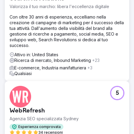
verso risultati e standard elevati, ci hanno incaricato di
Valorizza il tuo marchio: libera l'eccellenza digitale
questo progetto fondamentale, sapendo che richiedeva
una strategia globale, impegno costante e iterazioni.
Con oltre 30 anni di esperienza, eccelliamo nella
creazione di campagne di marketing per il successo della
Soluzione
tua attività. Dall'aumento della visibilità del brand alla
Abbiamo realizzato un piano completo, integrando ogni
gestione di ricerche a pagamento, social media, SEO e
aspetto del marketing: ricerche di mercato,
sviluppo web, Search Revolutions si dedica al tuo
posizionamento del marchio, design creativo, campagne
successo.
mirate e analisi delle prestazioni. Il nostro impegno end-
to-end ha garantito un'esecuzione e una gestione senza
Attivo in: United States
soluzione di continuità. L'epitome di Build. Lancio.
Ricerca di mercato, Inbound Marketing
+23
Crescere.
E-commerce, Industria manifatturiera
+3
Qualsiasi
Risultato
Il lancio di un marchio richiede agilità: l’essenza del
marketing moderno. Implica test continui di branding,
posizionamento e messaggistica con piccoli segmenti,
5
apprendimento rapido, iterazione rapida e calibrazione
costante con i clienti. Costruisci rapidamente, potenzia
strategicamente, per crescere in modo esponenziale.
WebRefresh
Agenzia SEO specializzata Sydney
Vai alla pagina agenzia
Esperienza comprovata
34 recensioni