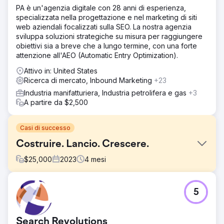
PA è un'agenzia digitale con 28 anni di esperienza,
specializzata nella progettazione e nel marketing di siti
web aziendali focalizzati sulla SEO. La nostra agenzia
sviluppa soluzioni strategiche su misura per raggiungere
obiettivi sia a breve che a lungo termine, con una forte
attenzione all'AEO (Automatic Entry Optimization).
Attivo in: United States
Ricerca di mercato, Inbound Marketing
+23
Industria manifatturiera, Industria petrolifera e gas
+3
A partire da $2,500
Casi di successo
Costruire. Lancio. Crescere.
$
25,000
2023
4
mesi
Sfida
5
Un cliente di lunga data nel settore delle
telecomunicazioni, che già utilizzava una gamma
completa delle nostre capacità di marketing, ha deciso di
Search Revolutions
lanciare un nuovo marchio. Confidando nella nostra spinta