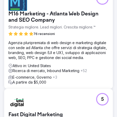
consumatore dal nostro produttore B2B aziendale.
Soluzione
M16 Marketing - Atlanta Web Design
Perfect Afternoon ha sviluppato un nuovo sito Web di
and SEO Company
Entropy Resin con programmazione backend
Strategia migliore. Lead migliori. Crescita migliore.™
personalizzata su WordPress e WooCommerce. Lo hanno
integrato con il nostro ERP e Salesforce CRM, hanno
76 recensioni
condotto analisi di mercato e hanno gestito il nostro SEO
e SEM, migliorando in modo efficace la nostra presenza
Agenzia pluripremiata di web design e marketing digitale
online.
con sede ad Atlanta che offre servizi di strategia digitale,
branding, web design (UI e UX), sviluppo di applicazioni
Risultato
web, SEO, PPC e gestione dei social media.
Dal rilancio, le vendite sono aumentate del 56% da inizio
anno. L'integrazione con il nostro CRM semplifica il
Attivo in: United States
marketing per i consumatori finali e facilita il collegamento
Ricerca di mercato, Inbound Marketing
+52
delle campagne social al nostro sito per ulteriori
E-commerce, Governo
+3
informazioni. I contenuti educativi sono stati premiati e
A partire da $5,000
hanno visto aumentare le richieste degli ambasciatori SM.
Vai alla pagina agenzia
5
Fast Digital Marketing