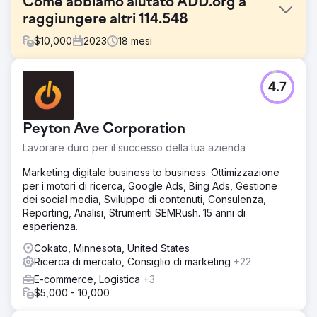
Come abbiamo aiutato ADD.org a
raggiungere altri 114.548
$
10,000
2023
18
mesi
Sfida
4.7
Milioni di persone cercano aiuto online per il loro ADHD e
l'ADDA non è stato trovato dal 99,9% di queste persone,
non per mancanza di autorità, ma perché non potevano
Peyton Ave Corporation
competere con chi aveva una strategia SEO. Ciò
significava che la voce genuina dell’ADDA veniva
Lavorare duro per il successo della tua azienda
eclissata dalle aziende orientate al profitto.
Marketing digitale business to business. Ottimizzazione
Soluzione
per i motori di ricerca, Google Ads, Bing Ads, Gestione
Strategia dei contenuti: dall'analisi all'esecuzione 1. Parole
dei social media, Sviluppo di contenuti, Consulenza,
chiave e mappatura delle conversioni 2. Targeting dei
Reporting, Analisi, Strumenti SEMRush. 15 anni di
collegamenti interni, pulizia dei contenuti e lavoro sulla
esperienza.
pagina 3 Ingegneria inversa e snippet in primo piano
vincenti 4. Linee guida EEAT implementate
Cokato, Minnesota, United States
Ricerca di mercato, Consiglio di marketing
+22
Risultato
E-commerce, Logistica
+3
Nel giro di 12 mesi, la portata organica di ADD.org è salita
$5,000 - 10,000
alle stelle: - Aumento del 233% nel traffico di ricerca
organica, raggiungendo 114.548 persone in più al mese. -