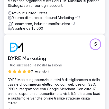
classifiche organiche e citazioni LLM. Massimo 15 partner.
Soluzione
Strategist senior per ogni account.
Anchorur ha fornito un supporto completo, tra cui
strategia del marchio, progettazione web, pianificazione
Attivo in: United States
media, sviluppo creativo e marketing sui motori di ricerca.
Ricerca di mercato, Inbound Marketing
+17
Dopo aver verificato il sito web, le comunicazioni e la
E-commerce, Industria manifatturiera
+3
base di membri di Walden, Anchorur ha identificato aree
A partire da $5,000
di miglioramento chiave. Hanno fornito risorse come linee
guida del marchio, contenuti sui social media, campagne
e-mail (tramite Klaviyo) e creatività per TV connesse
(tramite MNTN). Anchorur si è integrato con il team di
5
Walden, utilizzando Slack e strumenti di gestione progetti
per un'esecuzione senza interruzioni.
DYRE Marketing
Risultato
Il lavoro di Anchoren ha prodotto risultati significativi, con
Il tuo successo, la nostra missione
Walden che ha ottenuto la sua prima crescita positiva
7 recensioni
degli iscritti dal 2022, riducendo al contempo la spesa del
75%. Il loro brand reset ha messo l'azienda su un nuovo
DYRE Marketing potenzia le attività di miglioramento della
percorso di successo, con una crescita mensile costante
casa e di commercio elettronico con web design, SEO,
dall'inizio della partnership. L'attenzione di Anchoren
PPC e integrazione con Google Merchant. Con oltre 17
all'azione, alla comunicazione chiara e alla profonda
anni di esperienza, aumentiamo la visibilità, attraiamo lead
integrazione con il team di Walden li ha resi un'estensione
e guidiamo le vendite online tramite strategie digitali
affidabile del reparto marketing, con un impatto aziendale
mirate.
tangibile.