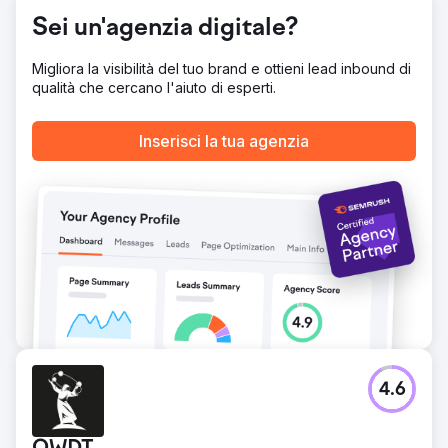
254 snippet in evidenza vinti – un aumento del 630,77%.
Sei un'agenzia digitale?
- 3.532 parole chiave classificate tra le prime 20: un
aumento dell'87,6%.
Migliora la visibilità del tuo brand e ottieni lead inbound di
qualità che cercano l'aiuto di esperti.
Vai alla pagina agenzia
Inserisci la tua agenzia
4.6