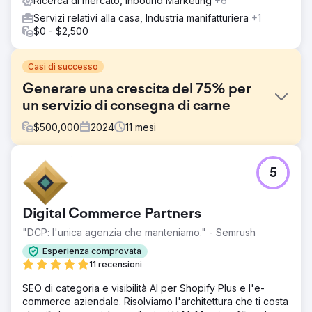
Ricerca di mercato, Inbound Marketing
+6
Servizi relativi alla casa, Industria manifatturiera
+1
$0 - $2,500
Casi di successo
Generare una crescita del 75% per
un servizio di consegna di carne
$
500,000
2024
11
mesi
Sfida
5
Walden Local, un moderno mercato agricolo, aveva
bisogno di modernizzare la sua esperienza digitale e
stabilire un modo sostenibile e coerente per far crescere
Digital Commerce Partners
la sua base di membri. Con un numero di membri in calo
dal 2022, l'azienda ha dovuto affrontare sfide
"DCP: l'unica agenzia che manteniamo." - Semrush
significative nella creazione di un marchio coeso e di una
Esperienza comprovata
strategia di marketing efficace. Avevano bisogno di un
11 recensioni
partner per migliorare il loro marchio, il sito Web e gli
sforzi di marketing per cambiare le cose e guidare una
SEO di categoria e visibilità AI per Shopify Plus e l'e-
crescita misurabile.
commerce aziendale. Risolviamo l'architettura che ti costa