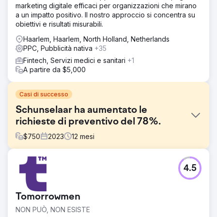
marketing digitale efficaci per organizzazioni che mirano
a un impatto positivo. Il nostro approccio si concentra su
obiettivi e risultati misurabili.
Haarlem, Haarlem, North Holland, Netherlands
PPC, Pubblicità nativa
+35
Fintech, Servizi medici e sanitari
+1
A partire da $5,000
Casi di successo
Schunselaar ha aumentato le
richieste di preventivo del 78%.
$
750
2023
12
mesi
Sfida
4.5
Schunselaar si è rivolto a noi con la richiesta di ricevere
un flusso stabile di candidature durante tutto l'anno.
Soluzione
Tomorrowmen
Stiamo lavorando su questo in diversi ambiti. Per un flusso
NON PUÒ, NON ESISTE
stabile abbiamo lavorato su Google Ads e Google