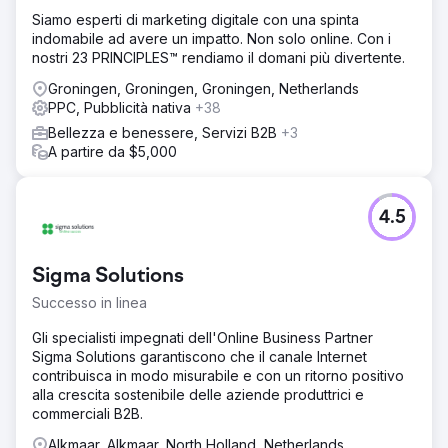
Organic. La combinazione di questi due canali dovrebbe
Siamo esperti di marketing digitale con una spinta
garantire una buona reperibilità nella regione da cui
indomabile ad avere un impatto. Non solo online. Con i
proviene il flusso di richieste.
nostri 23 PRINCIPLES™ rendiamo il domani più divertente.
Risultato
Groningen, Groningen, Groningen, Netherlands
+78% preventivi richiesti, -25% costo per acquisizione e
PPC, Pubblicità nativa
+38
+92% traffico organico.
Bellezza e benessere, Servizi B2B
+3
A partire da $5,000
Vai alla pagina agenzia
4.5
Sigma Solutions
Successo in linea
Gli specialisti impegnati dell'Online Business Partner
Sigma Solutions garantiscono che il canale Internet
contribuisca in modo misurabile e con un ritorno positivo
alla crescita sostenibile delle aziende produttrici e
commerciali B2B.
Alkmaar, Alkmaar, North Holland, Netherlands