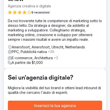
Soluzione
Agenzia creativa e digitale
Per realizzare questo flusso, abbiamo iniziato elaborando
un piano di marketing in due parti. Si trattava da un lato di
9 recensioni
ottenere rapidamente richieste tramite canali a
Da noi troverete tutte le competenze di marketing sotto lo
pagamento con un buon CPA e dall’altro di lavorare su un
stesso tetto. Da stratega a designer, da addetto al
flusso sostenibile di richieste tramite risultati di ricerca
marketing a sviluppatore. Colleghiamo strategia,
organici.
marketing online, creazione e sviluppo per ottenere
Risultato
sempre i massimi risultati e avere un impatto reale.
+70% preventivi richiesti, +160% momenti di contatto e
Amersfoort, Amersfoort, Utrecht, Netherlands
+157% traffico organico.
PPC, Pubblicità nativa
+36
E-commerce, Architettura
+3
Vai alla pagina agenzia
A partire da $1,000
Sei un'agenzia digitale?
Migliora la visibilità del tuo brand e ottieni lead inbound di
qualità che cercano l'aiuto di esperti.
Inserisci la tua agenzia