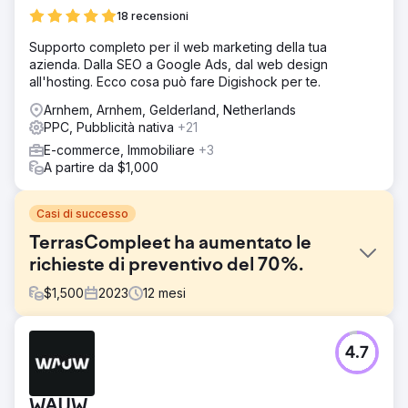
18 recensioni
Supporto completo per il web marketing della tua
azienda. Dalla SEO a Google Ads, dal web design
all'hosting. Ecco cosa può fare Digishock per te.
Arnhem, Arnhem, Gelderland, Netherlands
PPC, Pubblicità nativa
+21
E-commerce, Immobiliare
+3
A partire da $1,000
Casi di successo
TerrasCompleet ha aumentato le
richieste di preventivo del 70%.
$
1,500
2023
12
mesi
Sfida
4.7
Terrascompleet si è rivolta a noi, subito dopo la fase di
avvio dell'azienda, con la richiesta di ricevere un flusso di
richieste stabile durante tutto l'anno.
WAUW