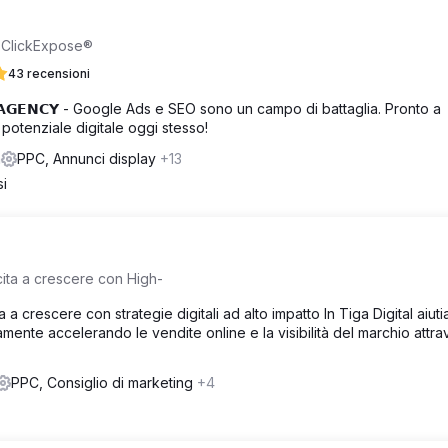
n ClickExpose®
43 recensioni
𝗘𝗥 𝗔𝗚𝗘𝗡𝗖𝗬 - Google Ads e SEO sono un campo di battaglia. Pronto a
potenziale digitale oggi stesso!
m
PPC, Annunci display
+13
si
cita a crescere con High-
a a crescere con strategie digitali ad alto impatto In Tiga Digital aiut
ente accelerando le vendite online e la visibilità del marchio attrav
PPC, Consiglio di marketing
+4