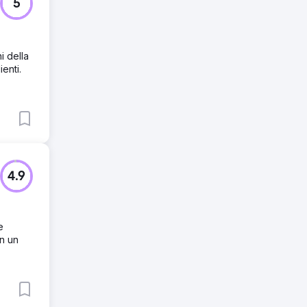
5
i della
ienti.
4.9
e
on un