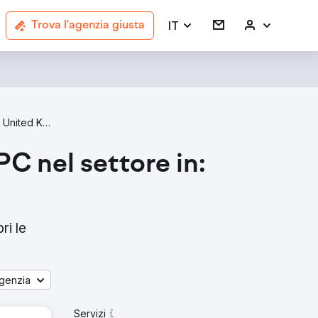
IT
Trova l'agenzia giusta
PPC Agencies In United Kingdom
PC nel settore in:
ri le
genzia
Servizi