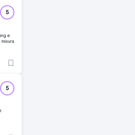
5
ting e
u misura
5
e