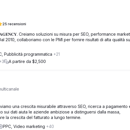
25 recensioni
𝐓𝐍𝐄𝐑 𝐀𝐆𝐄𝐍𝐂𝐘. Creiamo soluzioni su misura per SEO, performance marke
l 2010, collaboriamo con le PMI per fornire risultati di alta qualità s
, Pubblicità programmatica
+21
+3
A partire da $2,500
multicanale
mo una crescita misurabile attraverso SEO, ricerca a pagamento 
to sui dati aiuta le aziende ambiziose a distinguersi dalla massa,
 la crescita del fatturato a lungo termine.
PPC, Video marketing
+40