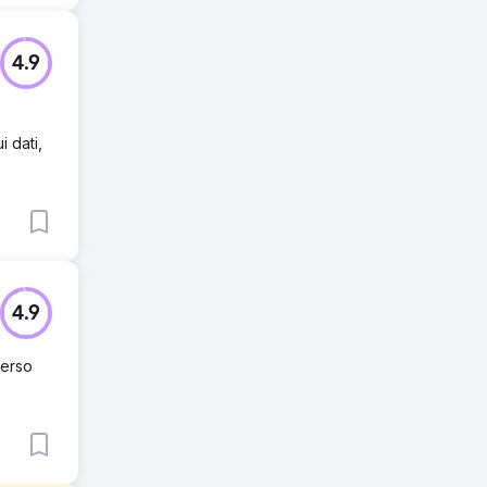
4.9
 dati,
4.9
verso