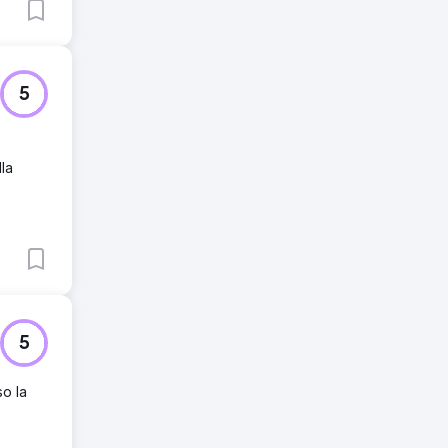
5
lla
5
so la