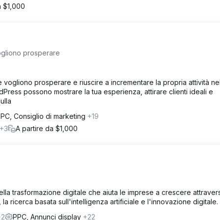
a $1,000
vogliono prosperare
e vogliono prosperare e riuscire a incrementare la propria attività ne
rdPress possono mostrare la tua esperienza, attirare clienti ideali e
ulla
PC, Consiglio di marketing
+19
+3
A partire da $1,000
lla trasformazione digitale che aiuta le imprese a crescere attraver
a ricerca basata sull'intelligenza artificiale e l'innovazione digitale.
+2
PPC, Annunci display
+22