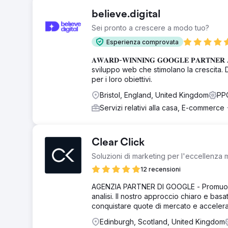
believe.digital
Sei pronto a crescere a modo tuo?
Esperienza comprovata
𝐀𝐖𝐀𝐑𝐃-𝐖𝐈𝐍𝐍𝐈𝐍𝐆 𝐆𝐎𝐎𝐆𝐋𝐄 𝐏𝐀𝐑
sviluppo web che stimolano la crescita. Da
per i loro obiettivi.
Bristol, England, United Kingdom
PPC
Servizi relativi alla casa, E-commerce
Clear Click
Soluzioni di marketing per l'eccellenza 
12 recensioni
AGENZIA PARTNER DI GOOGLE - Promuovia
analisi. Il nostro approccio chiaro e basa
conquistare quote di mercato e accelerare
Edinburgh, Scotland, United Kingdom