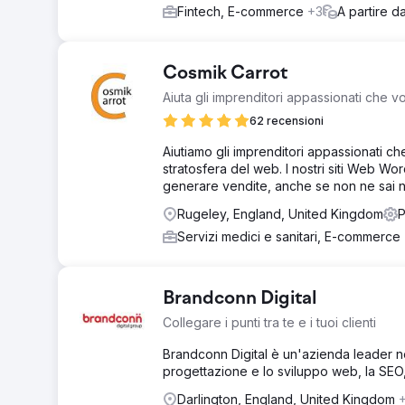
Fintech, E-commerce
+3
A partire d
Cosmik Carrot
Aiuta gli imprenditori appassionati che 
62 recensioni
Aiutiamo gli imprenditori appassionati ch
stratosfera del web. I nostri siti Web Wo
generare vendite, anche se non ne sai n
Rugeley, England, United Kingdom
P
Servizi medici e sanitari, E-commerce
Brandconn Digital
Collegare i punti tra te e i tuoi clienti
Brandconn Digital è un'azienda leader ne
progettazione e lo sviluppo web, la SEO, l
Darlington, England, United Kingdom