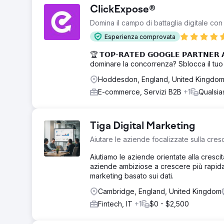
ClickExpose®
Domina il campo di battaglia digitale co
Esperienza comprovata
🏆 𝗧𝗢𝗣-𝗥𝗔𝗧𝗘𝗗 𝗚𝗢𝗢𝗚𝗟𝗘 𝗣𝗔𝗥𝗧𝗡
dominare la concorrenza? Sblocca il tuo 
Hoddesdon, England, United Kingdo
E-commerce, Servizi B2B
+1
Qualsia
Tiga Digital Marketing
Aiutare le aziende focalizzate sulla cres
Aiutiamo le aziende orientate alla crescit
aziende ambiziose a crescere più rapidam
marketing basato sui dati.
Cambridge, England, United Kingdom
Fintech, IT
+1
$0 - $2,500