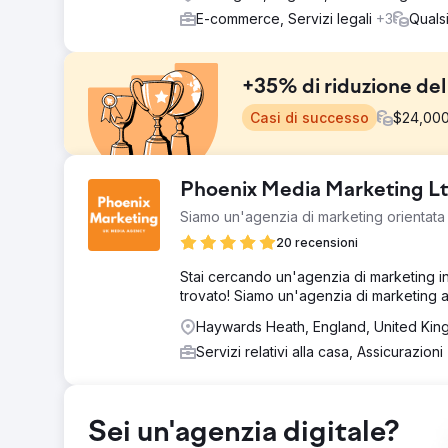
E-commerce, Servizi legali
+3
Qualsi
+35% di riduzione del
Casi di successo
$
24,00
Sfida
Phoenix Media Marketing L
Madison Brook International si trovava ad affrontare el
Siamo un'agenzia di marketing orientata ai
incoerente attraverso le sue campagne PPC. Il loro obiet
20 recensioni
Soluzione
Ci siamo concentrati molto sul punteggio di qualità, su
Stai cercando un'agenzia di marketing int
ridotto la quota di impressioni perse (più traffico, men
trovato! Siamo un'agenzia di marketing a 3
annunci e modificato il targeting per pubblico per conve
Haywards Heath, England, United Ki
Risultato
Servizi relativi alla casa, Assicurazioni
La nostra strategia ha portato a un aumento del +45% 
conversione e un aumento del +40% del tasso di conve
dei lead e ridotto la spesa complessiva di marketing.
Sei un'agenzia digitale?