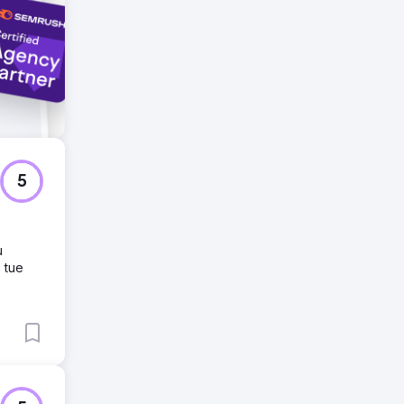
5
ù
e tue