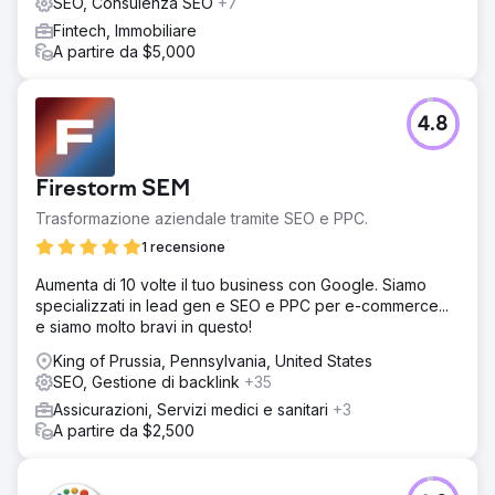
base di una ricerca strategica di parole chiave. Un ciclo
SEO, Consulenza SEO
+7
continuo di produzione di contenuti e monitoraggio della
Fintech, Immobiliare
concorrenza ci ha permesso di adattare la roadmap in
A partire da $5,000
base all'evoluzione dell'autorevolezza e della visibilità
del sito.
Risultato
4.8
In soli 1,5 anni, il brand ha registrato un aumento del 492%
delle impressioni organiche e del 125% dei clic. La
visibilità è migliorata dell'1,21% e il posizionamento medio
Firestorm SEM
delle parole chiave è aumentato di oltre il 33%. Con oltre
Trasformazione aziendale tramite SEO e PPC.
70 post sul blog e più di 10 landing page pubblicate, il
brand ora si posiziona per 13 nuove parole chiave,
1 recensione
superando molti competitor nei risultati di ricerca locali e
Aumenta di 10 volte il tuo business con Google. Siamo
per categoria.
specializzati in lead gen e SEO e PPC per e-commerce...
e siamo molto bravi in questo!
Vai alla pagina agenzia
King of Prussia, Pennsylvania, United States
SEO, Gestione di backlink
+35
Assicurazioni, Servizi medici e sanitari
+3
A partire da $2,500