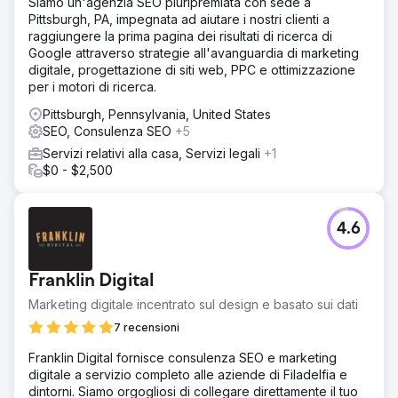
Siamo un'agenzia SEO pluripremiata con sede a
organico per sito. Riduzione del 70% della dipendenza
Pittsburgh, PA, impegnata ad aiutare i nostri clienti a
da Google Ads. Primi siti del settore ad apparire nelle
raggiungere la prima pagina dei risultati di ricerca di
panoramiche AI e ad essere citati da ChatGPT e
Google attraverso strategie all'avanguardia di marketing
Perplexity per le query turistiche in Messico.
digitale, progettazione di siti web, PPC e ottimizzazione
per i motori di ricerca.
Vai alla pagina agenzia
Pittsburgh, Pennsylvania, United States
SEO, Consulenza SEO
+5
Servizi relativi alla casa, Servizi legali
+1
$0 - $2,500
4.6
Franklin Digital
Marketing digitale incentrato sul design e basato sui dati
7 recensioni
Franklin Digital fornisce consulenza SEO e marketing
digitale a servizio completo alle aziende di Filadelfia e
dintorni. Siamo orgogliosi di collegare direttamente il tuo