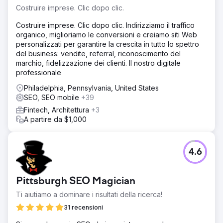
posizionamento chiaro. La sfida: posizionare non uno, ma
Costruire imprese. Clic dopo clic.
più marchi della stessa nicchia nella prima pagina di
Google senza che si cannibalizzassero a vicenda,
Costruire imprese. Clic dopo clic. Indirizziamo il traffico
costruendo al contempo un'autorevolezza individuale
organico, miglioriamo le conversioni e creiamo siti Web
per ogni dominio in un mercato in cui tutti offrivano
personalizzati per garantire la crescita in tutto lo spettro
essenzialmente lo stesso servizio.
del business: vendite, referral, riconoscimento del
marchio, fidelizzazione dei clienti. Il nostro digitale
Soluzione
professionale
Architettura semantica differenziata per ogni sito con
angoli di ranking unici. Mappe tematiche individuali e
Philadelphia, Pennsylvania, United States
markup Schema specializzato per ogni tipo di offerta.
SEO, SEO mobile
+39
Contenuti ottimizzati per snippet in evidenza e
Fintech, Architettura
+3
panoramiche basate sull'intelligenza artificiale. SEO
A partire da $1,000
tecnica unificata: Core Web Vitals, mobile-first, URL puliti.
Strategia locale con Google Business Profile ottimizzato
per la posizione. Metodo proprietario per prevenire la
4.6
cannibalizzazione delle parole chiave tra domini nella
stessa nicchia.
Risultato
Pittsburgh SEO Magician
13 pagine posizionate simultaneamente nella prima pagina
Ti aiutiamo a dominare i risultati della ricerca!
di Google per le parole chiave principali della nicchia.
Dominanza assoluta nella SERP con posizioni dalla 1 alla
31 recensioni
10 sotto controllo. Aumento medio del 340% del traffico