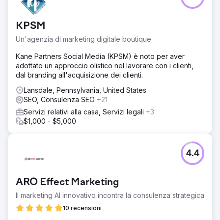
Il brand è stato costantemente citato da ChatGPT nelle
query di settore pertinenti in meno di 90 giorni. Presente
nelle panoramiche di Google AI per 12 parole chiave
KPSM
aziendali principali. La share of voice nelle risposte AI è
Un'agenzia di marketing digitale boutique
aumentata dallo 0% al 34% nella sua categoria. Aumento
del 28% dei lead qualificati attribuito al traffico di
Kane Partners Social Media (KPSM) è noto per aver
riferimento da piattaforme di AI generativa. Posizionato
adottato un approccio olistico nel lavorare con i clienti,
come leader di settore nel nuovo ecosistema di ricerca.
dal branding all'acquisizione dei clienti.
Lansdale, Pennsylvania, United States
Vai alla pagina agenzia
SEO, Consulenza SEO
+21
Servizi relativi alla casa, Servizi legali
+3
$1,000 - $5,000
4.4
ARO Effect Marketing
Il marketing AI innovativo incontra la consulenza strategica
10 recensioni