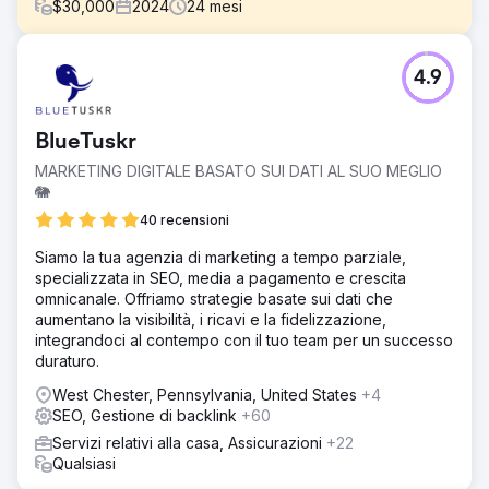
$
30,000
2024
24
mesi
Sfida
4.9
L'azienda si stava avvicinando al marketing digitale per la
prima volta e non aveva le basi per scalare
efficacemente. Non c'erano landing page ottimizzate per
BlueTuskr
la pubblicità e la bassa velocità del sito web aumentava i
costi e comprometteva le prestazioni degli annunci.
MARKETING DIGITALE BASATO SUI DATI AL SUO MEGLIO
Inoltre, raggiungere una nicchia di pubblico B2B
🐘
richiedeva una strategia su misura per distinguersi in un
40 recensioni
settore spesso dominato dai concorrenti B2C.
Siamo la tua agenzia di marketing a tempo parziale,
Soluzione
specializzata in SEO, media a pagamento e crescita
Abbiamo creato landing page personalizzate, allineate a
omnicanale. Offriamo strategie basate sui dati che
gruppi di annunci mirati, e migliorato la velocità del sito
aumentano la visibilità, i ricavi e la fidelizzazione,
web per migliorare l'efficacia degli annunci e ridurre i
integrandoci al contempo con il tuo team per un successo
costi. Il nostro team ha lanciato campagne integrate su
duraturo.
Google, Meta e LinkedIn. Utilizzando test A/B e
ottimizzazione continua, abbiamo creato messaggi
West Chester, Pennsylvania, United States
+4
pubblicitari, elementi visivi e strategie di targeting
SEO, Gestione di backlink
+60
personalizzati per catturare traffico ad alto intento e
Servizi relativi alla casa, Assicurazioni
+22
convertirlo in modo efficiente.
Qualsiasi
Risultato