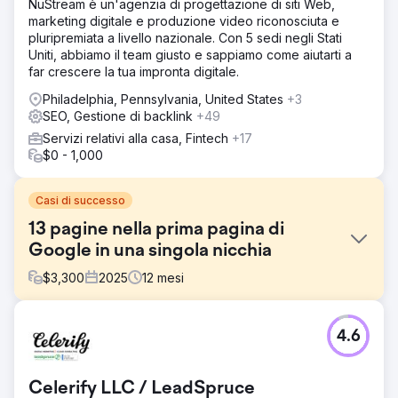
NuStream è un'agenzia di progettazione di siti Web,
marketing digitale e produzione video riconosciuta e
pluripremiata a livello nazionale. Con 5 sedi negli Stati
Uniti, abbiamo il team giusto e sappiamo come aiutarti a
far crescere la tua impronta digitale.
Philadelphia, Pennsylvania, United States
+3
SEO, Gestione di backlink
+49
Servizi relativi alla casa, Fintech
+17
$0 - 1,000
Casi di successo
13 pagine nella prima pagina di
Google in una singola nicchia
$
3,300
2025
12
mesi
Sfida
4.6
Il mercato del turismo in mongolfiera a Teotihuacan era
saturo, con oltre 40 operatori in competizione per le
stesse parole chiave ad alto tasso di conversione. I clienti
Celerify LLC / LeadSpruce
arrivavano frammentati tra più aziende, senza un