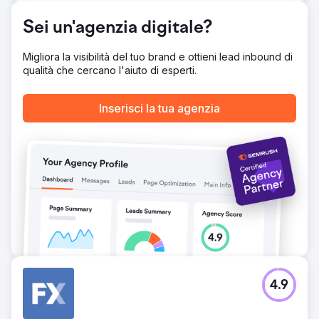
La strategia pubblicitaria olistica ha prodotto risultati
straordinari. La visibilità del brand è aumentata del 3.338%
Sei un'agenzia digitale?
e i tassi di conversione sono aumentati del 2.933%. I clic
sono aumentati di oltre il 1.200%, mentre il costo per clic è
Migliora la visibilità del tuo brand e ottieni lead inbound di
diminuito del 75%. Questi risultati riflettono l'impatto di
qualità che cercano l'aiuto di esperti.
campagne ben strutturate, creatività ottimizzate e un
targeting preciso del pubblico, che hanno trasformato la
visibilità in valore aziendale misurabile.
Inserisci la tua agenzia
Vai alla pagina agenzia
4.9