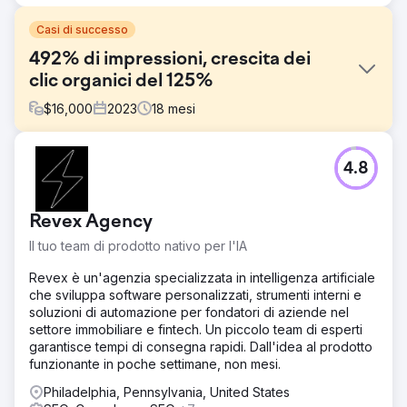
Casi di successo
492% di impressioni, crescita dei
clic organici del 125%
$
16,000
2023
18
mesi
Sfida
4.8
Il brand aveva bisogno di aumentare la visibilità digitale e
attrarre più clienti presso le sue filiali locali. Tuttavia, il sito
web era privo di pagine di categoria adeguate, era lento
Revex Agency
da navigare e non aveva una strategia SEO o di contenuti
locale adeguata. La natura competitiva del settore
Il tuo team di prodotto nativo per l'IA
rendeva inoltre difficile il posizionamento per parole
chiave ad alto intento di ricerca senza una roadmap SEO
Revex è un'agenzia specializzata in intelligenza artificiale
chiara e coerente.
che sviluppa software personalizzati, strumenti interni e
soluzioni di automazione per fondatori di aziende nel
Soluzione
settore immobiliare e fintech. Un piccolo team di esperti
Abbiamo lanciato una strategia SEO completa che
garantisce tempi di consegna rapidi. Dall'idea al prodotto
comprendeva audit tecnici, ottimizzazioni on-page,
funzionante in poche settimane, non mesi.
miglioramenti della velocità del sito e linking interno. Sono
state create pagine dedicate per categoria e blog sulla
Philadelphia, Pennsylvania, United States