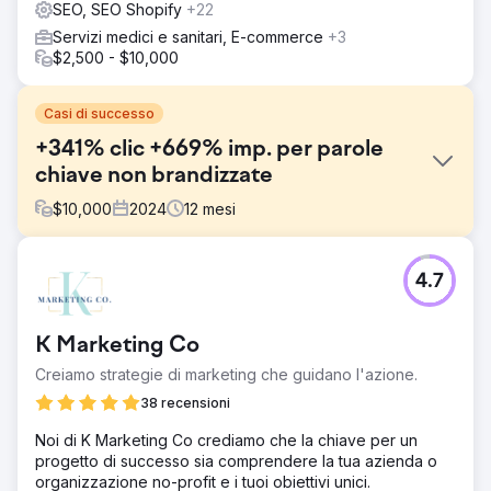
SEO, SEO Shopify
+22
Servizi medici e sanitari, E-commerce
+3
$2,500 - $10,000
Casi di successo
+341% clic +669% imp. per parole
chiave non brandizzate
$
10,000
2024
12
mesi
Sfida
4.7
Kompozit Pazari mirava ad aumentare il traffico e le
vendite, ma non aveva le competenze SEO fondamentali.
Un rapido audit ha rivelato redirect mancanti, metadati
K Marketing Co
scadenti, target di scansione di basso valore, immagini
non ottimizzate e contenuti di categoria scarsi. Ci siamo
Creiamo strategie di marketing che guidano l'azione.
concentrati sul miglioramento della SEO on-site,
38 recensioni
sull'ottimizzazione delle immagini e sul potenziamento
delle pagine di categoria per aumentare la visibilità
Noi di K Marketing Co crediamo che la chiave per un
attraverso la ricerca non brandizzata.
progetto di successo sia comprendere la tua azienda o
organizzazione no-profit e i tuoi obiettivi unici.
Soluzione