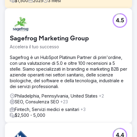
$
1,500
2025
3
mesi
Sfida
4.5
Un'azienda di servizi B2B senza alcuna presenza sui
motori di ricerca generativi. Quando gli utenti chiedevano
a ChatGPT, Perplexity o Google AI Overviews soluzioni
Sagefrog Marketing Group
per il loro settore, la concorrenza si presentava, ma loro
no. Stavano perdendo opportunità di business in un
Accelera il tuo successo
canale che i loro concorrenti non comprendevano
ancora. Dovevano affermarsi in questo nuovo ecosistema
Sagefrog è un HubSpot Platinum Partner di prim'ordine,
prima che il mercato diventasse saturo.
con una valutazione di 5.0 e oltre 100 recensioni a 5
stelle. Siamo specializzati in branding e marketing B2B per
Soluzione
aziende operanti nei settori sanitario, delle scienze
Implementazione di una strategia GEO (Generative Engine
biologiche, del software e della tecnologia, industriale e
Optimization) completa. Ristrutturazione dei contenuti per
dei servizi professionali.
rispondere a specifiche domande sul percorso
d'acquisto. Markup avanzato dello schema per entità e
Philadelphia, Pennsylvania, United States
+2
relazioni. Ottimizzazione dell'architettura per ridurre i costi
SEO, Consulenza SEO
+23
di estrazione per gli LLM. Creazione di contenuti citabili
Fintech, Servizi medici e sanitari
+3
utilizzando dati proprietari e una metodologia unica.
$2,500 - 5,000
Gestione della presenza del brand su tutte le fonti che
alimentano i modelli linguistici.
Risultato
4.4