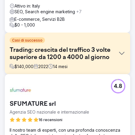
Attivo in: Italy
SEO, Search engine marketing
+7
E-commerce, Servizi B2B
$0 - 1,000
Casi di successo
Trading: crescita del traffico 3 volte
superiore da 1200 a 4000 al giorno
$
140,000
2022
14
mesi
Sfida
4.8
La sfida principale era recuperare il sito web di recensioni
di trading online consolidato. Il traffico dei clienti è
diminuito in 2 anni. L'obiettivo principale era capire cosa
SFUMATURE srl
c'è che non va, risolverlo ed eseguire la strategia
aumentando il traffico organico da Google.
Agenzia SEO nazionale e internazionale
Soluzione
16 recensioni
I problemi principali erano: - Problemi tecnici (contenuti
Il nostro team di esperti, con una profonda conoscenza
tradotti automaticamente nelle versioni linguistiche) -