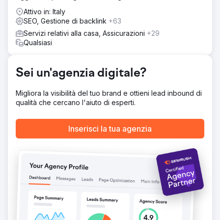
semplicemente migliorando la pagina, i contenuti e i
Attivo in: Italy
collegamenti.
SEO, Gestione di backlink
+63
Risultato
Servizi relativi alla casa, Assicurazioni
+29
Di conseguenza: Primo anno: 0-3000 clic al giorno
Qualsiasi
(Google Search Console) Secondo anno: 3000-5700 clic
al giorno (Google Search Console) Terzo anno: abbiamo
raggiunto oltre 8000 clic al giorno (Google Search
Sei un'agenzia digitale?
Console) Traffico complessivo in Google Analytics ora
conta più di 10.000 visitatori unici al giorno
Migliora la visibilità del tuo brand e ottieni lead inbound di
qualità che cercano l'aiuto di esperti.
Vai alla pagina agenzia
Inserisci la tua agenzia