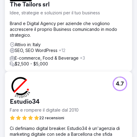
Prodotto e Servizio. Infine, abbiamo condotto audit di
The Tailors srl
visibilità settimanali su ChatGPT, Perplexity, Gemini e
Idee, strategie e soluzioni per il tuo business
Google AI Overview.
Brand e Digital Agency per aziende che vogliono
Risultato
accrescere il proprio Business comunicando in modo
In 6 mesi, il brand è diventato una fonte consigliata
strategico.
all'interno di ChatGPT, Perplexity e Google AI Overview
per 38 delle sue 50 query di intento di acquisto più
Attivo in: Italy
frequenti. La visibilità della ricerca AI è aumentata del 92%
SEO, SEO WordPress
+12
in ChatGPT, dell'88% in Perplexity e dell'84% in Google
E-commerce, Food & Beverage
+3
AI Overview, in base alla copertura delle query
$2,500 - $5,000
monitorate. I clic sulla ricerca organica si sono ripresi e
sono cresciuti del 27% su base annua, il volume di ricerca
del brand è aumentato del 64% e le richieste di demo in
entrata sono raddoppiate in 90 giorni senza aumentare la
4.7
spesa per i media a pagamento.
Estudio34
Vai alla pagina agenzia
Fare e rompere il digitale dal 2010
22 recensioni
Ci definiamo digital breaker. Estudio34 è un'agenzia di
marketing digitale con sede a Barcellona che sfida