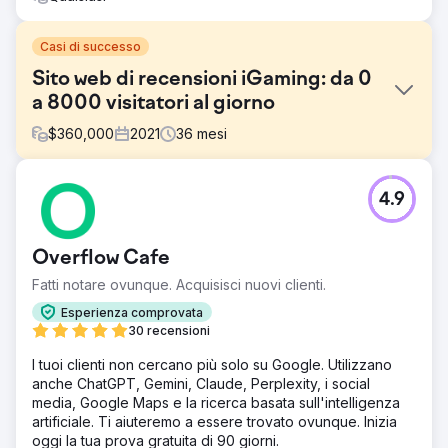
Casi di successo
Sito web di recensioni iGaming: da 0
a 8000 visitatori al giorno
$
360,000
2021
36
mesi
Sfida
4.9
L'obiettivo principale era creare da zero un sito Web di
recensioni di prodotti nella nicchia iGaming e raggiungere
il pareggio in 16 mesi. La sfida principale per SeoProfy è
Overflow Cafe
stata quella di scegliere la giusta strategia che potesse
avere successo in questo mercato competitivo, quindi
Fatti notare ovunque. Acquisisci nuovi clienti.
eseguirla e ottenere risultati sostenibili per il cliente.
Esperienza comprovata
Soluzione
30 recensioni
La soluzione è stata quella di iniziare da termini di tipo slot
I tuoi clienti non cercano più solo su Google. Utilizzano
sui mercati di lingua inglese, ottenere prima la trazione
anche ChatGPT, Gemini, Claude, Perplexity, i social
organica del traffico e quindi aggiungere più gruppi di
media, Google Maps e la ricerca basata sull'intelligenza
parole chiave che generano conversioni. Il punto chiave
artificiale. Ti aiuteremo a essere trovato ovunque. Inizia
era la ricerca dettagliata e i gruppi di parole chiave poco
oggi la tua prova gratuita di 90 giorni.
competitivi. Li abbiamo classificati al primo posto