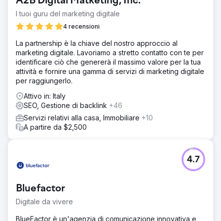
A2B Digital Matketing, Inc.
era trovare modi per iniziare con risorse minime e
ottenere risultati per i clienti.
I tuoi guru del marketing digitale
Soluzione
4 recensioni
Dopo una ricerca e un controllo approfonditi, abbiamo
La partnership è la chiave del nostro approccio al
trovato gruppi di parole chiave meno competitivi che
marketing digitale. Lavoriamo a stretto contatto con te per
possono portare vendite al cliente e abbiamo convinto il
identificare ciò che genererà il massimo valore per la tua
cliente a concentrarsi su di essi. Il che ha funzionato e
attività e fornire una gamma di servizi di marketing digitale
quindi siamo stati in grado di investire in più gruppi di
per raggiungerlo.
parole chiave e raggiungere le prime 1-3 posizioni per
tutti i termini delle parole chiave principali.
Attivo in: Italy
SEO, Gestione di backlink
+46
Risultato
Di conseguenza: - Il secondo anno sono state più di 300
Servizi relativi alla casa, Immobiliare
+10
vendite al mese - Il terzo anno sono state 650 vendite al
A partire da $2,500
mese - Il terzo anno abbiamo raggiunto più di 1000
vendite al mese Citazione dalla testimonianza del cliente
su Clutch: "L'azienda ha raggiunto una media di oltre
4.7
1.000 nuove vendite al mese, grazie al lavoro di
SeoProfy."
Bluefactor
Vai alla pagina agenzia
Digitale da vivere
BlueFactor è un'agenzia di comunicazione innovativa e