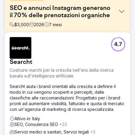
SEO e annunci Instagram generano
il 70% delle prenotazioni organiche
$
3,000
2026
7
mesi
Sfida
4.7
Un'azienda di turismo di nicchia si affidava al 100% alla
pubblicità a pagamento e alle partnership offline per
l'acquisizione di clienti. Il loro sito web non aveva alcuna
Searcht
visibilità SEO, il traffico organico era trascurabile e i
contenuti di Instagram non generavano alcuna richiesta.
Costruire marchi per la crescita nell'era della ricerca
L'aumento dei costi di Google Ads e Meta Ads stava
basata sull'intelligenza artificiale
erodendo i margini, mancava l'ottimizzazione del tasso di
conversione nei funnel di prenotazione e il brand non
Searcht aiuta i brand orientati alla crescita a definire il
disponeva di un motore di generazione della domanda
modo in cui vengono scoperti e percepiti, dalle
sostenibile. Avevano bisogno di un'agenzia di marketing
classifiche alle raccomandazioni. Progettato per i brand
digitale in grado di costruire una strategia SEO e social
pronti ad aumentare visibilità, fatturato e quota di mercato
media a lungo termine.
con un'agenzia di marketing di ricerca specializzata.
Soluzione
Attivo in: Italy
Elatre ha implementato un programma di marketing
SEO, Consulenza SEO
+23
digitale completo. Il nostro team SEO ha creato landing
Servizi medici e sanitari, Servizi legali
+3