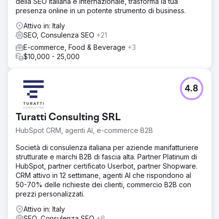
della SEO italiana e internazionale, trasforma la tua
Mancanza di collegamenti forti e pertinenti ai principali
presenza online in un potente strumento di business.
gruppi di parole chiave - Struttura e collegamenti interni
Dopo aver risolto i problemi, il traffico è quasi tornato allo
Attivo in: Italy
stesso livello. Poi ci siamo concentrati sull’attuazione della
SEO, Consulenza SEO
+21
strategia.
E-commerce, Food & Beverage
+3
Risultato
$10,000 - 25,000
Nei 14 mesi successivi al lavoro sul progetto, il traffico è
aumentato più di 3 volte: - da 1200 clic al giorno (Google
Search Console) - a oltre 4000 clic al giorno (Google
4.8
Search Console) Abbiamo anche aiutato con la
conversione, di conseguenza una quantità di Gli FTD (first
time depositers) sono aumentati di 2,5 volte
Turatti Consulting SRL
HubSpot CRM, agenti AI, e-commerce B2B
Vai alla pagina agenzia
Società di consulenza italiana per aziende manifatturiere
strutturate e marchi B2B di fascia alta. Partner Platinum di
HubSpot, partner certificato Userbot, partner Shopware.
CRM attivo in 12 settimane, agenti AI che rispondono al
50-70% delle richieste dei clienti, commercio B2B con
prezzi personalizzati.
Attivo in: Italy
SEO, Consulenza SEO
+6