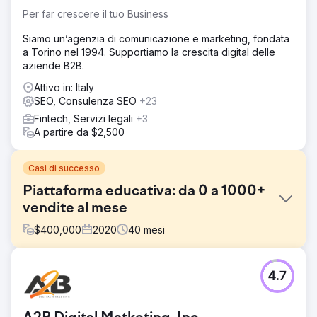
Per far crescere il tuo Business
Siamo un’agenzia di comunicazione e marketing, fondata
a Torino nel 1994. Supportiamo la crescita digital delle
aziende B2B.
Attivo in: Italy
SEO, Consulenza SEO
+23
Fintech, Servizi legali
+3
A partire da $2,500
Casi di successo
Piattaforma educativa: da 0 a 1000+
vendite al mese
$
400,000
2020
40
mesi
Sfida
4.7
La sfida principale era aumentare da zero il traffico
organico rilevante per la piattaforma educativa. Poiché la
nicchia è super competitiva, il nostro obiettivo principale