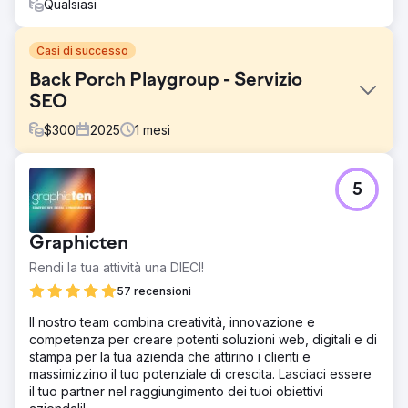
Qualsiasi
Casi di successo
Back Porch Playgroup - Servizio
SEO
$
300
2025
1
mesi
Sfida
5
La cliente aveva un budget limitato, ma voleva comunque
vedere che tipo di lavoro SEO avrebbe potuto ottenere
per il sito web della sua scuola materna all'aperto. Vive a
Graphicten
Raleigh, nella Carolina del Nord, quindi la concorrenza è
notevole. Al momento della nostra intervista, non sono
Rendi la tua attività una DIECI!
riuscito a trovarla tra le prime 100 "scuole materne
57 recensioni
all'aperto" di Raliegh.
Il nostro team combina creatività, innovazione e
Soluzione
competenza per creare potenti soluzioni web, digitali e di
Dopo aver eseguito una rapida analisi, sono emersi
stampa per la tua azienda che attirino i clienti e
elementi che necessitavano attenzione in tutti e tre gli
massimizzino il tuo potenziale di crescita. Lasciaci essere
ambiti SEO (SEO Tecnica, SEO On Page e SEO Off Page).
il tuo partner nel raggiungimento dei tuoi obiettivi
Ho accettato quattro ore di lavoro intenso che