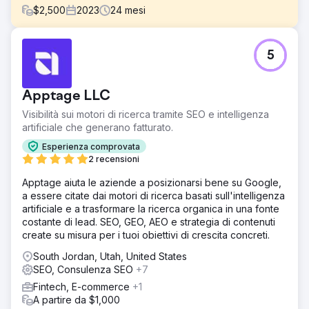
$
2,500
2023
24
mesi
Sfida
5
PacRes Mortgage si è rivolta a noi con un obiettivo
chiaro: aumentare il traffico organico, migliorare le
classifiche di ricerca per termini chiave correlati ai prestiti
Apptage LLC
e generare più lead qualificati tramite il loro sito web.
Nonostante fosse un istituto di credito affermato, la sua
Visibilità sui motori di ricerca tramite SEO e intelligenza
visibilità online era inferiore alla sua presenza sul mercato.
artificiale che generano fatturato.
In competizione in un panorama di servizi finanziari
Esperienza comprovata
affollato, aveva bisogno di una strategia SEO che li
2 recensioni
distinguesse, sia a livello locale che nazionale.
Apptage aiuta le aziende a posizionarsi bene su Google,
Soluzione
a essere citate dai motori di ricerca basati sull'intelligenza
Abbiamo iniziato con un audit SEO completo per scoprire
artificiale e a trasformare la ricerca organica in una fonte
problemi tecnici e lacune nei contenuti. La nostra strategia
costante di lead. SEO, GEO, AEO e strategia di contenuti
includeva il miglioramento della velocità del sito, la
create su misura per i tuoi obiettivi di crescita concreti.
correzione degli errori di scansione, il potenziamento
dell'usabilità mobile, il targeting di parole chiave per mutui
South Jordan, Utah, United States
ad alto intento, l'ottimizzazione dei metadati e dei
SEO, Consulenza SEO
+7
collegamenti interni, la creazione di contenuti utili,
Fintech, E-commerce
+1
l'aumento della SEO locale per le pagine delle filiali e i
A partire da $1,000
profili Google e il monitoraggio dei risultati con GA4, GSC