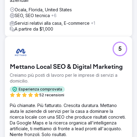
aziendali!
includevano SEO Tecnica, SEO On Page e Off Page. Ho
corretto un importante problema di SEO Tecnica (tag H1
Ocala, Florida, United States
duplicati). La parte On Page ha incluso una ricerca di
SEO, SEO tecnica
+6
parole chiave di base e l'implementazione di Meta Title e
Servizi relativi alla casa, E-commerce
+1
Description, titoli di pagina e tag alt per le immagini. La
A partire da $1,000
parte Off Page ha incluso l'insegnamento del valore delle
recensioni di Google e un po' di SEO Locale.
Risultato
5
Dopo un mese, le sue impressioni hanno iniziato ad
aumentare e i clic hanno iniziato ad arrivare. Prima non
era nella Top 100, ora è in terza pagina per "scuole
Mettano Local SEO & Digital Marketing
materne all'aperto" a Raliegh. C'è ancora molto lavoro da
fare, ma era contenta di aver generato qualche contatto
Creiamo più posti di lavoro per le imprese di servizi a
grazie al mio lavoro. Continueremo a lavorare per questo
domicilio.
cliente finché il suo budget lo consentirà!
Esperienza comprovata
52 recensioni
Vai alla pagina agenzia
Più chiamate. Più fatturato. Crescita duratura. Mettano
aiuta le aziende di servizi per la casa a dominare la
ricerca locale con una SEO che produce risultati concreti.
Da Google Maps e la ricerca organica all'intelligenza
artificiale, ti mettiamo di fronte a lead pronti all'acquisto.
Niente fronzoli. Solo risultati.