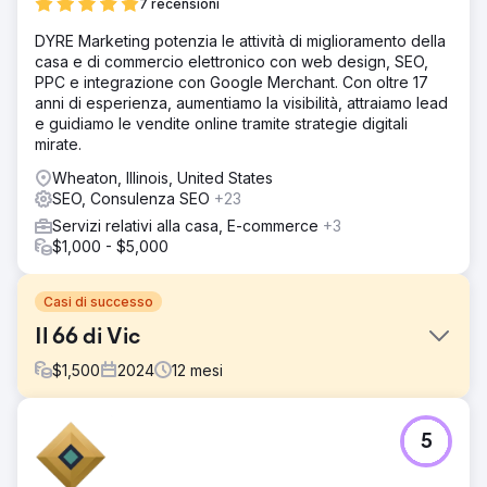
7 recensioni
DYRE Marketing potenzia le attività di miglioramento della
casa e di commercio elettronico con web design, SEO,
PPC e integrazione con Google Merchant. Con oltre 17
anni di esperienza, aumentiamo la visibilità, attraiamo lead
e guidiamo le vendite online tramite strategie digitali
mirate.
Wheaton, Illinois, United States
SEO, Consulenza SEO
+23
Servizi relativi alla casa, E-commerce
+3
$1,000 - $5,000
Casi di successo
Il 66 di Vic
$
1,500
2024
12
mesi
Sfida
5
Vic's 66, un affermato rivenditore di ricambi auto, aveva
costruito una forte presenza online nel corso degli anni,