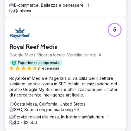
Il nuovo sito Web Craft CMS, abbinato alla nostra strategia
E-commerce, Bellezza e benessere
+1
SEO mirata, ha migliorato notevolmente la presenza online
Qualsiasi
di Trucklenders USA. I risultati specifici includono:
aumento del 75% del traffico organico su base annua.
Una media di 12 nuovi lead/opportunità al mese e
5
un'esperienza utente notevolmente migliorata.
Royal Reef Media
Vai alla pagina agenzia
Google Maps. Ricerca locale. Visibilità tramite IA.
Esperienza comprovata
8 recensioni
Royal Reef Media è l'agenzia di visibilità per il settore
sanitario, specializzata in SEO locale, ottimizzazione del
profilo Google My Business e ottimizzazione per i motori
di ricerca tramite intelligenza artificiale.
Costa Mesa, California, United States
SEO, Search engine marketing
+6
Servizi relativi alla casa, Industria manifatturiera
+1
$0 - $2,500