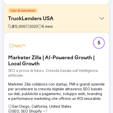
Casi di successo
TruckLenders USA
$
12,000
2023
6
mesi
Sfida
5
Trucklenders USA aveva una vasta gamma di informazioni
e servizi da offrire, ma aveva difficoltà con la visibilità
online. Il loro precedente sito web soffriva di un design
Marketer Zilla | AI-Powered Growth |
datato, di una navigazione complicata e di scarse
prestazioni del motore di ricerca. Di conseguenza, i
Local Growth
potenziali clienti trovavano difficile scoprire la loro offerta
SEO a prova di futuro. Crescita basata sull'intelligenza
artificiale.
Soluzione
Abbiamo iniziato conducendo un'analisi completa del sito
Marketer Zilla collabora con startup, PMI e grandi aziende
web e della presenza digitale di Trucklenders USA.
per accelerare la crescita digitale attraverso SEO basato
Abbiamo riconosciuto che il sito web necessitava di una
sui dati, pubblicità a pagamento, sviluppo web, branding
revisione completa, non solo esteticamente, ma anche
e performance marketing che offrono un ROI misurabile.
strutturalmente e tecnicamente, per supportare una
strategia SEO avanzata.
San Diego, California, United States
SEO, SEO Shopify
+7
Risultato