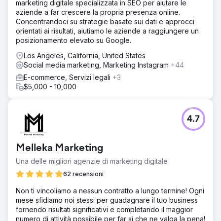
marketing digitale specializzata in SEO per aiutare le
volume. E nella parte superiore del funnel, è probabile
aziende a far crescere la propria presenza online.
che le parole chiave abbiano un volume basso.
Concentrandoci su strategie basate sui dati e approcci
orientati ai risultati, aiutiamo le aziende a raggiungere un
Soluzione
posizionamento elevato su Google.
IOI ha adottato un approccio basato sul ciclo di vita del
cliente. Abbiamo analizzato i problemi che le officine di
Los Angeles, California, United States
car wrapping dovevano affrontare e cosa avrebbero
Social media marketing, Marketing Instagram
+44
potuto cercare in quella situazione. Abbiamo sviluppato
E-commerce, Servizi legali
+3
una strategia di marketing orientata alla consapevolezza
$5,000 - 10,000
del prodotto, partendo da una conoscenza totale e
inconsapevole per arrivare a una consapevolezza delle
soluzioni con posizionamento multicanale. Abbiamo
combinato Google Ads con contenuti SEO, coprendo
4.7
strategicamente parole chiave a basso volume,
pubblicando oltre 120 pagine in stile advertorial.
Utilizzando Google Ads, abbiamo pubblicato annunci di
Melleka Marketing
contenuti dinamici per garantire la massima copertura del
Una delle migliori agenzie di marketing digitale
funnel.
62 recensioni
Risultato
Hanno quintuplicato i loro lead rispetto a quelli che
Non ti vincoliamo a nessun contratto a lungo termine! Ogni
normalmente vedono a una conferenza. Il loro team di
mese sfidiamo noi stessi per guadagnare il tuo business
vendita ha iniziato a gestire le relazioni e, dopo 2-3 mesi,
fornendo risultati significativi e completando il maggior
ha concluso accordi con un valore di mercato (ACV)
numero di attività possibile per far sì che ne valga la pena!