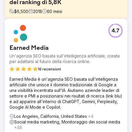
del ranking di 5,8K
$
6,500
2018
60
mesi
Sfida
4.7
Nel 2019, Howard's ha rischiato di seguire il declino
finanziario di Sears e la chiusura dei negozi. Per
riprendersi, l'azienda aveva bisogno di una forte
Earned Media
strategia di marketing digitale per rivolgersi a un pubblico
orientato alla crescita.
Un'agenzia SEO basata sull'intelligenza artificiale, creata
per adattarsi al futuro della ricerca online.
Soluzione
Ho applicato i fondamenti della SEO a tutte le proprietà
16 recensioni
del dominio, ho ottimizzato le pagine delle categorie di
Earned Media è un'agenzia SEO basata sull'intelligenza
prodotti chiave, creato collegamenti ad alta autorità,
artificiale che unisce il dominio tradizionale di Google a
amplificato i contenuti del blog sui principali canali social,
una visibilità incentrata sull'IA. Aiutiamo aziende leader di
ideato una strategia di gestione delle recensioni e
settore e PMI a posizionarsi nei risultati di ricerca (link blu)
sviluppato report personalizzati per estrarre informazioni
e ad apparire all'interno di ChatGPT, Gemini, Perplexity,
approfondite dalle recensioni dei clienti.
Google AI Mode e Copilot.
Risultato
Los Angeles, California, United States
+4
Durante la campagna di marketing digitale di Howard,
Social media marketing, Monitoraggio dei social media
abbiamo ottenuto una crescita di 5,8K nelle classifiche di
+48
pagina 1, un aumento del 17% nelle valutazioni medie