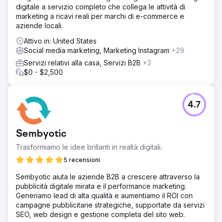
Risultato
digitale a servizio completo che collega le attività di
Citazione del cliente "Il programma SEO ha fornito un ROI
marketing a ricavi reali per marchi di e-commerce e
positivo fin dal primo mese: il sito web di Acieta ha
aziende locali.
generato milioni di dollari in nuovi affari dai contatti
generati dal programma SEO di Straight North."
Attivo in: United States
Social media marketing, Marketing Instagram
+29
Servizi relativi alla casa, Servizi B2B
+3
Vai alla pagina agenzia
$0 - $2,500
4.7
Sembyotic
Trasformiamo le idee brillanti in realtà digitali.
5 recensioni
Sembyotic aiuta le aziende B2B a crescere attraverso la
pubblicità digitale mirata e il performance marketing.
Generiamo lead di alta qualità e aumentiamo il ROI con
campagne pubblicitarie strategiche, supportate da servizi
SEO, web design e gestione completa del sito web.