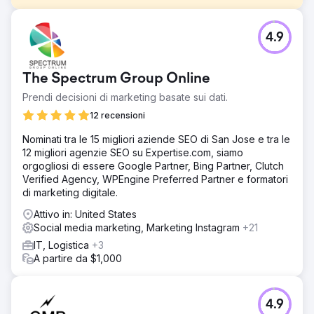
Sfida
4.9
FMH si è rivolto a Straight North per una strategia volta a
raggiungere un pubblico più vasto, aumentare i lead di
vendita e accelerare la crescita dei ricavi tramite i canali
The Spectrum Group Online
di marketing digitale.
Prendi decisioni di marketing basate sui dati.
Soluzione
Straight North aveva una duplice soluzione:
12 recensioni
ottimizzazione dei motori di ricerca e campagne di ricerca
Nominati tra le 15 migliori aziende SEO di San Jose e tra le
a pagamento. La campagna SEO si è concentrata su
12 migliori agenzie SEO su Expertise.com, siamo
contenuti user friendly, riducendo la cannibalizzazione
orgogliosi di essere Google Partner, Bing Partner, Clutch
delle parole chiave e migliorando i collegamenti interni.
Verified Agency, WPEngine Preferred Partner e formatori
Straight North ha sfruttato le sue capacità di intelligenza
di marketing digitale.
artificiale per migliorare la campagna PPC.
Attivo in: United States
Risultato
Social media marketing, Marketing Instagram
+21
I lead organici sono aumentati del 160%. Il traffico
organico del sito web è aumentato del 335%. I lead della
IT, Logistica
+3
ricerca a pagamento sono aumentati del 31% mentre la
A partire da $1,000
spesa mensile è rimasta costante: il fattore principale è
stata una diminuzione del 24% del CPA.
4.9