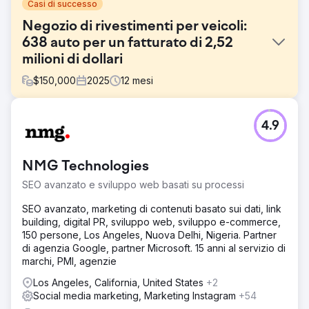
Casi di successo
Negozio di rivestimenti per veicoli:
638 auto per un fatturato di 2,52
milioni di dollari
$
150,000
2025
12
mesi
Sfida
4.9
Il cliente aveva acquistato auto solo tramite metodi offline
e non era soddisfatto del numero attuale di auto nuove
vendute al mese. I suoi metodi offline includevano
NMG Technologies
segnalazioni da altre aziende automobilistiche ed eventi
automobilistici locali per attrarre clienti. Questo impegno
SEO avanzato e sviluppo web basati su processi
offline si traduceva in un costo per cliente elevato,
dovuto all'impegno di manodopera per ciascun metodo e
SEO avanzato, marketing di contenuti basato sui dati, link
al tempo necessario per convertire i nuovi clienti.
building, digital PR, sviluppo web, sviluppo e-commerce,
Sapevano di aver bisogno dell'online per crescere, ma
150 persone, Los Angeles, Nuova Delhi, Nigeria. Partner
sapevano poco di pubblicità.
di agenzia Google, partner Microsoft. 15 anni al servizio di
marchi, PMI, agenzie
Soluzione
Abbiamo identificato le lacune nell'esperienza di acquisto
Los Angeles, California, United States
+2
online dei clienti. Il sito web presentava CRO e SEO
Social media marketing, Marketing Instagram
+54
scadenti, che gli impedivano di acquisire clienti organici