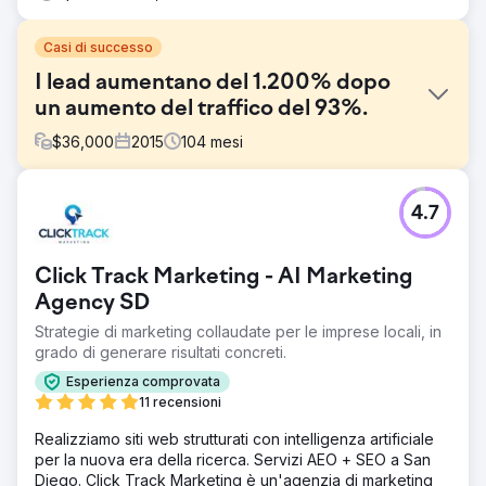
Casi di successo
I lead aumentano del 1.200% dopo
un aumento del traffico del 93%.
$
36,000
2015
104
mesi
Sfida
4.7
Acieta, un'azienda leader nel settore dell'automazione
della robotica industriale, ha assunto Straight North per
aiutarla a generare lead per il proprio sito web. L'impegno
Click Track Marketing - AI Marketing
includeva la costruzione di un nuovo sito web (strategia,
contenuti, design e sviluppo) e servizi SEO continui.
Agency SD
Strategie di marketing collaudate per le imprese locali, in
Soluzione
grado di generare risultati concreti.
Straight North si è concentrato principalmente sui
contenuti durante la creazione del sito Web e sul
Esperienza comprovata
continuo impegno SEO. Il mantra era di più e migliore!
11 recensioni
Abbiamo prodotto contenuti di qualità per i loro blog e le
pagine dei prodotti scritti per i loro potenziali clienti e per
Realizziamo siti web strutturati con intelligenza artificiale
i motori di ricerca.
per la nuova era della ricerca. Servizi AEO + SEO a San
Diego. Click Track Marketing è un'agenzia di marketing