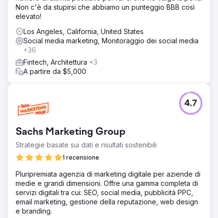
elevato per il loro software. Nei primi 15 mesi, con questo
Non c'è da stupirsi che abbiamo un punteggio BBB così
approccio, abbiamo aggiunto 3 milioni di dollari in ACV
elevato!
all'attività.
Los Angeles, California, United States
Social media marketing, Monitoraggio dei social media
Vai alla pagina agenzia
+36
Fintech, Architettura
+3
A partire da $5,000
4.7
Sachs Marketing Group
Strategie basate sui dati e risultati sostenibili
1 recensione
Pluripremiata agenzia di marketing digitale per aziende di
medie e grandi dimensioni. Offre una gamma completa di
servizi digitali tra cui: SEO, social media, pubblicità PPC,
email marketing, gestione della reputazione, web design
e branding.