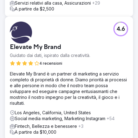
delle recensioni, un aumento del 44% nell'acquisizione di
Servizi relativi alla casa, Assicurazioni
+29
clienti nel mercato target e guadagnato 3.200 domini di
A partire da $2,500
riferimento aggiuntivi.
Vai alla pagina agenzia
4.6
Elevate My Brand
Guidato dai dati, ispirato dalla creatività.
4 recensioni
Elevate My Brand è un partner di marketing a servizio
completo di proprietà di donne. Diamo priorità ai processi
e alle persone in modo che il nostro team possa
sviluppare ed eseguire campagne entusiasmanti che
mostrino il nostro impegno per la creatività, il gioco e i
risultati.
Los Angeles, California, United States
Social media marketing, Marketing Instagram
+54
Fintech, Bellezza e benessere
+3
A partire da $10,000