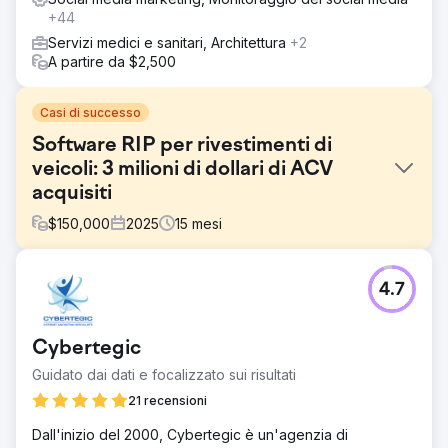
+44
Servizi medici e sanitari, Architettura
+2
A partire da $2,500
Casi di successo
Software RIP per rivestimenti di
veicoli: 3 milioni di dollari di ACV
acquisiti
$
150,000
2025
15
mesi
Sfida
4.7
La maggior parte delle officine di car wrapping non
conosce il software RIP e i potenziali risparmi in termini di
tempo e costi. Questo rende difficile raggiungere nuovi
Cybertegic
clienti B2B (officine di veicoli) al di fuori delle conferenze.
All'interno delle conferenze, l'esposizione all'intero
Guidato dai dati e focalizzato sui risultati
mercato è limitata. Il cliente aveva bisogno di un modo
21 recensioni
affidabile per pubblicizzare il proprio target di clienti.
Puntare solo alle parole chiave nella parte inferiore del
Dall'inizio del 2000, Cybertegic è un'agenzia di
funnel non sarebbe stato sufficiente per generare