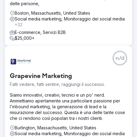
Abbiamo condotto un audit del sito Semrush per risolvere
delle persone,
problemi come contenuti duplicati, link non funzionanti,
errori 404 e problemi JavaScript. L'analisi della
Boston, Massachusetts, United States
concorrenza ha rivelato le principali fonti di traffico e le
Social media marketing, Monitoraggio dei social media
parole chiave più performanti, concentrandosi sulla
+32
ricerca non brandizzata. Il monitoraggio della posizione
E-commerce, Servizi B2B
ha monitorato il posizionamento delle parole chiave e la
$25,000+
visibilità dei contenuti. Infine, i backlink tossici sono stati
rimossi per ridurre il punteggio di spam del sito e
migliorare la SEO.
n/d
Risultato
Kompozit Pazari ha pubblicato oltre 50 pagine di
categoria ottimizzate per la SEO e più di 15 post sul blog.
Grapevine Marketing
Nonostante le difficoltà infrastrutturali, molti problemi
Fatti vedere, fatti sentire, raggiungi il successo.
tecnici sono stati risolti grazie a una comunicazione
costante. Grazie a un impegno costante nella creazione di
Siamo innovativi, creativi, tecnici e un po' nerd.
contenuti, la visibilità è aumentata del 9,94%, il tasso di
Ammettiamo apertamente una particolare passione per
conversione del 2,89%, le transazioni del 93% e il
l'inbound marketing, la generazione di lead e la
fatturato dell'1.188%.
misurazione del successo. Questa è una delle tante cose
che ci rendono così popolari tra i nostri clienti.
Vai alla pagina agenzia
Burlington, Massachusetts, United States
Social media marketing, Monitoraggio dei social media