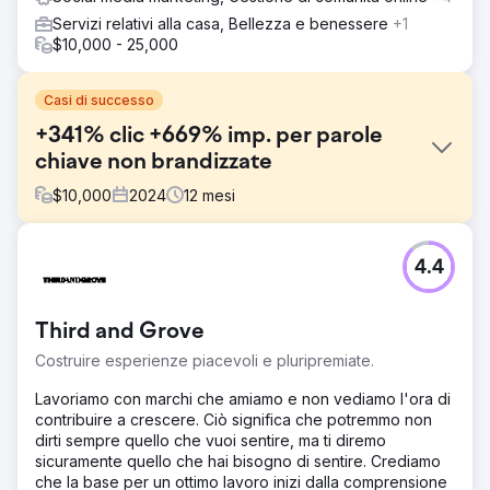
Servizi relativi alla casa, Bellezza e benessere
+1
$10,000 - 25,000
Casi di successo
+341% clic +669% imp. per parole
chiave non brandizzate
$
10,000
2024
12
mesi
Sfida
4.4
Kompozit Pazari mirava ad aumentare il traffico e le
vendite, ma non aveva le competenze SEO fondamentali.
Un rapido audit ha rivelato redirect mancanti, metadati
Third and Grove
scadenti, target di scansione di basso valore, immagini
non ottimizzate e contenuti di categoria scarsi. Ci siamo
Costruire esperienze piacevoli e pluripremiate.
concentrati sul miglioramento della SEO on-site,
sull'ottimizzazione delle immagini e sul potenziamento
Lavoriamo con marchi che amiamo e non vediamo l'ora di
delle pagine di categoria per aumentare la visibilità
contribuire a crescere. Ciò significa che potremmo non
attraverso la ricerca non brandizzata.
dirti sempre quello che vuoi sentire, ma ti diremo
sicuramente quello che hai bisogno di sentire. Crediamo
Soluzione
che la base per un ottimo lavoro inizi dalla comprensione