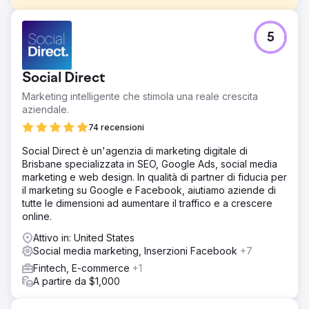
Sfida
5
Il brand aveva bisogno di aumentare la visibilità digitale e
attrarre più clienti presso le sue filiali locali. Tuttavia, il sito
web era privo di pagine di categoria adeguate, era lento
Social Direct
da navigare e non aveva una strategia SEO o di contenuti
locale adeguata. La natura competitiva del settore
Marketing intelligente che stimola una reale crescita
rendeva inoltre difficile il posizionamento per parole
aziendale.
chiave ad alto intento di ricerca senza una roadmap SEO
74 recensioni
chiara e coerente.
Social Direct è un'agenzia di marketing digitale di
Soluzione
Brisbane specializzata in SEO, Google Ads, social media
Abbiamo lanciato una strategia SEO completa che
marketing e web design. In qualità di partner di fiducia per
comprendeva audit tecnici, ottimizzazioni on-page,
il marketing su Google e Facebook, aiutiamo aziende di
miglioramenti della velocità del sito e linking interno. Sono
tutte le dimensioni ad aumentare il traffico e a crescere
state create pagine dedicate per categoria e blog sulla
online.
base di una ricerca strategica di parole chiave. Un ciclo
continuo di produzione di contenuti e monitoraggio della
Attivo in: United States
concorrenza ci ha permesso di adattare la roadmap in
Social media marketing, Inserzioni Facebook
+7
base all'evoluzione dell'autorevolezza e della visibilità
Fintech, E-commerce
+1
del sito.
A partire da $1,000
Risultato
In soli 1,5 anni, il brand ha registrato un aumento del 492%