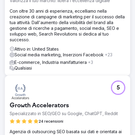
Valorizza il tuo marchio: libera l'eccellenza digitale
Soluzione
Abbiamo ricostruito il loro sito web, li abbiamo aggiunti al
Con oltre 30 anni di esperienza, eccelliamo nella
nostro sistema POS, abbiamo migliorato il loro SEO/SEM e
creazione di campagne di marketing per il successo della
abbiamo offerto loro un servizio completo di marketing
tua attività. Dall'aumento della visibilità del brand alla
digitale con ampio coinvolgimento e supporto sui social
gestione di ricerche a pagamento, social media, SEO e
media. Sono nostri clienti da oltre sette anni.
sviluppo web, Search Revolutions si dedica al tuo
successo.
Risultato
Si posizionano al di sopra di ogni altra attività nel loro
Attivo in: United States
gruppo locale e prosperano. Abbiamo quadruplicato i
Social media marketing, Inserzioni Facebook
+23
loro flussi di cassa. Sono ancora con noi sette anni dopo.
E-commerce, Industria manifatturiera
+3
Qualsiasi
Vai alla pagina agenzia
5
Growth Accelerators
Specializzato in SEO/GEO su Google, ChatGPT, Reddit
24 recensioni
Agenzia di outsourcing SEO basata sui dati e orientata ai