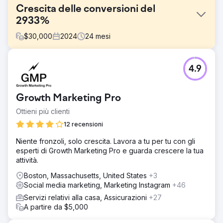
Crescita delle conversioni del
2933%
$
30,000
2024
24
mesi
Sfida
4.9
L'azienda si stava avvicinando al marketing digitale per la
prima volta e non aveva le basi per scalare
efficacemente. Non c'erano landing page ottimizzate per
Growth Marketing Pro
la pubblicità e la bassa velocità del sito web aumentava i
costi e comprometteva le prestazioni degli annunci.
Ottieni più clienti
Inoltre, raggiungere una nicchia di pubblico B2B
12 recensioni
richiedeva una strategia su misura per distinguersi in un
settore spesso dominato dai concorrenti B2C.
Niente fronzoli, solo crescita. Lavora a tu per tu con gli
esperti di Growth Marketing Pro e guarda crescere la tua
Soluzione
attività.
Abbiamo creato landing page personalizzate, allineate a
gruppi di annunci mirati, e migliorato la velocità del sito
Boston, Massachusetts, United States
+3
web per migliorare l'efficacia degli annunci e ridurre i
Social media marketing, Marketing Instagram
+46
costi. Il nostro team ha lanciato campagne integrate su
Servizi relativi alla casa, Assicurazioni
+27
Google, Meta e LinkedIn. Utilizzando test A/B e
A partire da $5,000
ottimizzazione continua, abbiamo creato messaggi
pubblicitari, elementi visivi e strategie di targeting