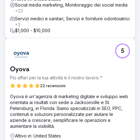
Social media marketing, Monitoraggio dei social media
Risultato
+23
Ogni anno Earth Road Inc. Asphalt ha collaborato con Ailie
Inc., le loro vendite e visibilità sono aumentate e il 2023 è
Servizi medici e sanitari, Servizi e forniture odontoiatrici
stato il loro anno di vendite migliori fino ad ora. Ora si
+3
posizionano al 1°-2° posto per gli obiettivi delle parole
$1,000 - $10,000
chiave principali su Google e lavorano con noi da oltre
sette anni.
5
Vai alla pagina agenzia
Oyova
Più affari per la tua attività è il nostro lavoro.™
22 recensioni
Oyova è un'agenzia di marketing digitale e sviluppo web
orientata ai risultati con sede a Jacksonville e St.
Petersburg, in Florida. Siamo specializzati in SEO, PPC,
contenuti e soluzioni personalizzate per aiutare le
aziende a crescere, semplificare le operazioni e
aumentare la visibilità.
Attivo in: United States