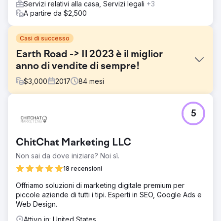
Servizi relativi alla casa, Servizi legali
+3
A partire da $2,500
Casi di successo
Earth Road -> Il 2023 è il miglior
anno di vendite di sempre!
$
3,000
2017
84
mesi
Sfida
5
Avevano bisogno di una suite completa di servizi di
marketing digitale perché avevano poca visibilità, un
budget limitato e poco traffico.
ChitChat Marketing LLC
Soluzione
Non sai da dove iniziare? Noi sì.
Ailie Inc. ha iniziato a gestire la ricostruzione del sito web
di Earth Road Inc. Asphalt. Dopo aver indicizzato il sito e
18 recensioni
averlo impostato per il posizionamento su Google,
Offriamo soluzioni di marketing digitale premium per
abbiamo fornito marketing digitale, gestione dei social
piccole aziende di tutti i tipi. Esperti in SEO, Google Ads e
media e strategia del marchio. Abbiamo supportato
Web Design.
questa azienda attraverso molti cambiamenti e fasi di
crescita.
Attivo in: United States