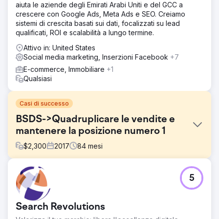
aiuta le aziende degli Emirati Arabi Uniti e del GCC a
crescere con Google Ads, Meta Ads e SEO. Creiamo
sistemi di crescita basati sui dati, focalizzati su lead
qualificati, ROI e scalabilità a lungo termine.
Attivo in: United States
Social media marketing, Inserzioni Facebook
+7
E-commerce, Immobiliare
+1
Qualsiasi
Casi di successo
BSDS->Quadruplicare le vendite e
mantenere la posizione numero 1
$
2,300
2017
84
mesi
Sfida
5
La Body Sense Day Spa di Hyannis Ma voleva un'agenzia
a servizio completo perché non era posizionata su
Google e aveva pochissimo traffico. Stava anche lottando
Search Revolutions
per soddisfare gli indicatori di budget mensile di base.