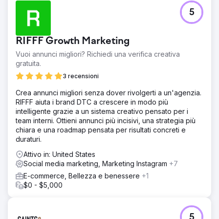
delle impressioni organiche e del 125% dei clic. La
5
visibilità è migliorata dell'1,21% e il posizionamento medio
delle parole chiave è aumentato di oltre il 33%. Con oltre
70 post sul blog e più di 10 landing page pubblicate, il
RIFFF Growth Marketing
brand ora si posiziona per 13 nuove parole chiave,
superando molti competitor nei risultati di ricerca locali e
Vuoi annunci migliori? Richiedi una verifica creativa
per categoria.
gratuita.
3 recensioni
Vai alla pagina agenzia
Crea annunci migliori senza dover rivolgerti a un'agenzia.
RIFFF aiuta i brand DTC a crescere in modo più
intelligente grazie a un sistema creativo pensato per i
team interni. Ottieni annunci più incisivi, una strategia più
chiara e una roadmap pensata per risultati concreti e
duraturi.
Attivo in: United States
Social media marketing, Marketing Instagram
+7
E-commerce, Bellezza e benessere
+1
$0 - $5,000
5