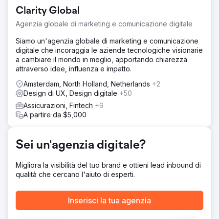
marca e alle piattaforme di terze parti. Il loro traffico senza
Clarity Global
marchio era basso e i loro tassi di conversione
necessitavano di miglioramenti. La competizione con
Agenzia globale di marketing e comunicazione digitale
piattaforme turistiche più grandi rendeva difficile attrarre
visitatori organici direttamente sul loro sito web. Avevano
Siamo un'agenzia globale di marketing e comunicazione
bisogno di una strategia che aumentasse sia la visibilità
digitale che incoraggia le aziende tecnologiche visionarie
che le prenotazioni dirette, in particolare dalle ricerche
a cambiare il mondo in meglio, apportando chiarezza
senza marchio. È qui che siamo intervenuti con una
attraverso idee, influenza e impatto.
soluzione SEO su misura.
Amsterdam, North Holland, Netherlands
+2
Soluzione
Design di UX, Design digitale
+50
Abbiamo implementato una strategia SEO completa,
Assicurazioni, Fintech
+9
concentrandoci sul miglioramento della visibilità della
A partire da $5,000
ricerca senza marchio. Ottimizzando gli aspetti tecnici del
sito, potenziando i contenuti con parole chiave pertinenti
e creando backlink di alta qualità, abbiamo aumentato la
Sei un'agenzia digitale?
loro presenza nei risultati di ricerca competitivi. Inoltre,
abbiamo apportato miglioramenti basati sui dati
Migliora la visibilità del tuo brand e ottieni lead inbound di
all'esperienza utente e ai tassi di conversione. Questo
qualità che cercano l'aiuto di esperti.
approccio ha aiutato la Torre della TV di Berlino a
classificarsi più in alto per le query chiave correlate ai
turisti, generando più traffico diretto e organico.
Inserisci la tua agenzia
Risultato
Nel giro di un anno, la Berlin TV Tower ha visto un