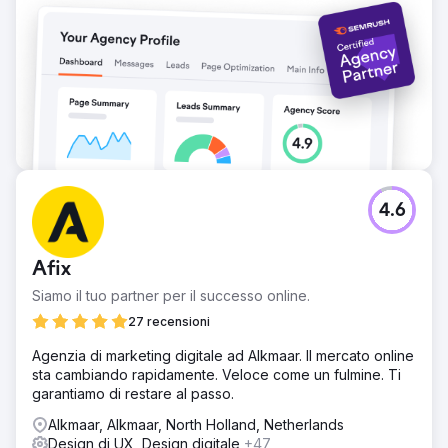
aumento del 200% del traffico non brandizzato,
incrementando significativamente la propria visibilità
organica. Questa impennata di visitatori si è tradotta in un
aumento del 20% dei tassi di conversione dalle
prenotazioni dirette, riducendo la dipendenza da
piattaforme di terze parti. La strategia SEO ottimizzata non
solo ha migliorato le classifiche di ricerca, ma ha anche
migliorato l'esperienza utente complessiva, rendendo più
facile per i visitatori trovare e prenotare i biglietti
direttamente tramite il sito web.
4.6
Vai alla pagina agenzia
Afix
Siamo il tuo partner per il successo online.
27 recensioni
Agenzia di marketing digitale ad Alkmaar. Il mercato online
sta cambiando rapidamente. Veloce come un fulmine. Ti
garantiamo di restare al passo.
Alkmaar, Alkmaar, North Holland, Netherlands
Design di UX, Design digitale
+47