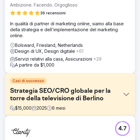
Ambizione. Facendo. Orgoglioso
36 recensioni
In qualità di partner di marketing online, siamo alla base
della strategia e dell'implementazione del marketing
online.
Bolsward, Friesland, Netherlands
Design di UX, Design digitale
+61
Servizi relativi alla casa, Assicurazioni
+29
A partire da $1,000
Casi di successo
Strategia SEO/CRO globale per la
torre della televisione di Berlino
$
15,000
2025
6
mesi
Sfida
4.7
La Torre della TV di Berlino ha fatto fatica a guidare le
prenotazioni dirette, affidandosi molto alle ricerche di