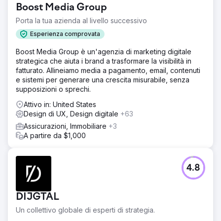
Boost Media Group
elementi di navigazione e strumenti incoerenti, i
professionisti del marketing avevano difficoltà a creare e
Porta la tua azienda al livello successivo
gestire campagne multicanale in modo efficiente. Listrak
Esperienza comprovata
necessitava di una riprogettazione completa per ridurre
le difficoltà, unificare i flussi di lavoro e creare
Boost Media Group è un'agenzia di marketing digitale
un'esperienza più intuitiva per i suoi utenti.
strategica che aiuta i brand a trasformare la visibilità in
fatturato. Allineiamo media a pagamento, email, contenuti
Soluzione
e sistemi per generare una crescita misurabile, senza
Neuron ha collaborato con Listrak per reinventare la sua
supposizioni o sprechi.
piattaforma. Abbiamo semplificato la navigazione da 118 a
16 elementi, unificato la creazione di campagne su tutti i
Attivo in: United States
canali e introdotto un generatore di email senza codice,
Design di UX, Design digitale
+63
uno strumento di automazione intuitivo e un sistema di
Assicurazioni, Immobiliare
+3
tagging dinamico. Il lavoro si è basato sulla ricerca degli
A partire da $1,000
utenti, condotta tramite 13 interviste approfondite,
garantendo che la riprogettazione fosse in linea con le
reali esigenze degli utenti nei ruoli di e-commerce e
marketing.
4.8
Risultato
La piattaforma riprogettata ha permesso ai professionisti
DIJGTAL
del marketing di lanciare e gestire le campagne più
rapidamente e con meno errori. Gli utenti hanno acquisito
Un collettivo globale di esperti di strategia.
maggiore controllo grazie alla personalizzazione e agli