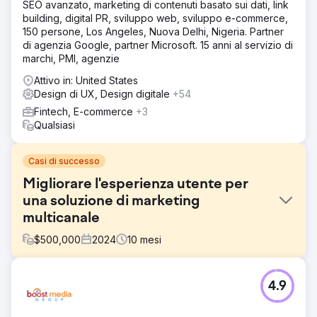
SEO avanzato, marketing di contenuti basato sui dati, link
building, digital PR, sviluppo web, sviluppo e-commerce,
150 persone, Los Angeles, Nuova Delhi, Nigeria. Partner
di agenzia Google, partner Microsoft. 15 anni al servizio di
marchi, PMI, agenzie
Attivo in: United States
Design di UX, Design digitale
+54
Fintech, E-commerce
+3
Qualsiasi
Casi di successo
Migliorare l'esperienza utente per
una soluzione di marketing
multicanale
$
500,000
2024
10
mesi
Sfida
4.9
La piattaforma di Listrak era diventata eccessivamente
complessa nel corso di 20 anni, con un'interfaccia
disordinata e flussi di lavoro disomogenei. Con 118