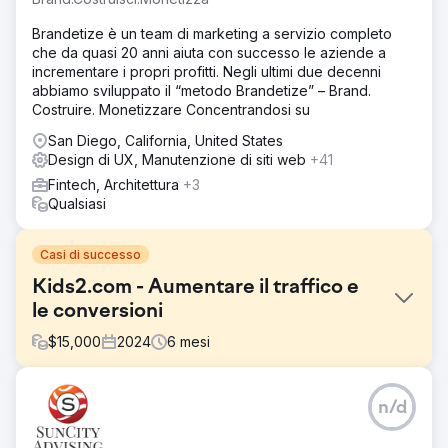
Brandetize è un team di marketing a servizio completo
che da quasi 20 anni aiuta con successo le aziende a
incrementare i propri profitti. Negli ultimi due decenni
abbiamo sviluppato il “metodo Brandetize” – Brand.
Costruire. Monetizzare Concentrandosi su
San Diego, California, United States
Design di UX, Manutenzione di siti web
+41
Fintech, Architettura
+3
Qualsiasi
Casi di successo
Kids2.com - Aumentare il traffico e
le conversioni
$
15,000
2024
6
mesi
Sfida
n/d
Kids2.com, un rivenditore online specializzato in giocattoli
e prodotti educativi per bambini, ha dovuto affrontare