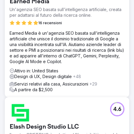
Earned Media
online, coinvolgere il loro pubblico di riferimento,
migliorare le prestazioni delle parole chiave e aumentare
Un'agenzia SEO basata sull'intelligenza artificiale, creata
le conversioni su più piattaforme digitali.
per adattarsi al futuro della ricerca online.
Soluzione
16 recensioni
Riconoscendo le sfide e le opportunità uniche inerenti al
Earned Media è un'agenzia SEO basata sull'intelligenza
loro settore, il nostro team ha intrapreso un approccio
artificiale che unisce il dominio tradizionale di Google a
multiforme che ha integrato miglioramenti SEO, content
una visibilità incentrata sull'IA. Aiutiamo aziende leader di
marketing personalizzato, campagne mirate sui social
settore e PMI a posizionarsi nei risultati di ricerca (link blu)
media e strategie PPC basate sui dati. Ottimizzando ogni
e ad apparire all'interno di ChatGPT, Gemini, Perplexity,
aspetto dell'impronta digitale di Adobe, abbiamo mirato a
Google AI Mode e Copilot.
creare un ecosistema online coeso e dinamico che non
solo avrebbe attratto più traffico, ma avrebbe anche
Attivo in: United States
convertito tale traffico in clienti fedeli e aumentato il ROI
Design di UX, Design digitale
+48
complessivo.
Servizi relativi alla casa, Assicurazioni
+29
Risultato
A partire da $2,500
Il traffico organico è migliorato da 107 milioni a 152 milioni
(%) Il numero di parole chiave di ranking organico è
aumentato da 13,7 milioni a 29,7 milioni (%) Un aumento
4.6
sostanziale del valore del traffico organico da $ 68,9
milioni a $ 97,1 milioni (%) I domini di riferimento sono
aumentati da 1,8 milioni a 1,9 milioni (%)
Elash Design Studio LLC