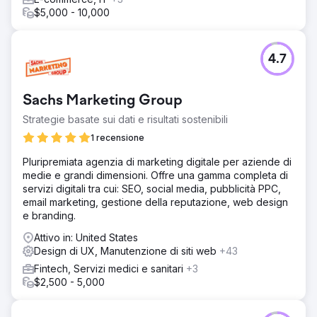
artefatti di progettazione e le librerie di ingegneria,
$5,000 - 10,000
condotto workshop con gli stakeholder e sviluppato un
sistema di progettazione modulare e conforme allo
standard WCAG 2.1 AA. Per garantire il successo a lungo
4.7
termine, abbiamo integrato i team di prodotto e di
ingegneria, gli strumenti e definito flussi di lavoro e
documentazione di governance per consentire
Sachs Marketing Group
autonomia e allineamento tra le funzioni.
Strategie basate sui dati e risultati sostenibili
Risultato
I team di prodotto hanno ridotto drasticamente i tempi di
1 recensione
progettazione e sviluppo, migliorando al contempo la
Pluripremiata agenzia di marketing digitale per aziende di
coerenza e la qualità delle interfacce. Il nuovo sistema ha
medie e grandi dimensioni. Offre una gamma completa di
consentito ai team interfunzionali di consegnare i prodotti
servizi digitali tra cui: SEO, social media, pubblicità PPC,
in modo più rapido e sicuro. Il sistema di progettazione è
email marketing, gestione della reputazione, web design
diventato una fonte di informazioni fondamentale,
e branding.
consentendo all'organizzazione di fornire soluzioni di
intelligenza artificiale innovative su scala aziendale con
Attivo in: United States
chiarezza ed efficienza. Neuron continua a supportare la
Design di UX, Manutenzione di siti web
+43
loro evoluzione con un supporto continuo alla
Fintech, Servizi medici e sanitari
+3
progettazione dei prodotti nell'ambito di una partnership
$2,500 - 5,000
triennale.