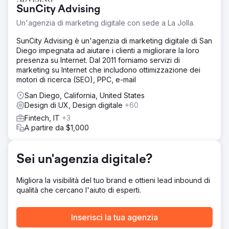
delle sfide nell'attrarre e convertire i visitatori del sito in
SunCity Advising
clienti. Nonostante avesse una gamma diversificata di
prodotti, il suo sito web ha sofferto di scarsa visibilità sui
Un'agenzia di marketing digitale con sede a La Jolla.
motori di ricerca e tassi di conversione non ottimali, con
un impatto sulle vendite complessive e sul coinvolgimento
SunCity Advising è un'agenzia di marketing digitale di San
dei clienti.
Diego impegnata ad aiutare i clienti a migliorare la loro
presenza su Internet. Dal 2011 forniamo servizi di
Soluzione
marketing su Internet che includono ottimizzazione dei
La nostra strategia per trasformare le prestazioni online di
motori di ricerca (SEO), PPC, e-mail
Kids2.com si è concentrata su un duplice approccio:
potenziare la SEO per attrarre più traffico e ottimizzare i
San Diego, California, United States
processi di conversione per trasformare i visitatori in
Design di UX, Design digitale
+60
clienti paganti. Audit SEO e sviluppo della strategia:
Fintech, IT
+3
abbiamo avviato il progetto con un audit SEO
A partire da $1,000
approfondito di Kids2.com per identificare opportunità
tecniche e legate ai contenuti. Il nostro team ha analizzato
il panorama competitivo per adattare una strategia che
Sei un'agenzia digitale?
affrontasse lacune e opportunità specifiche.
Risultato
Migliora la visibilità del tuo brand e ottieni lead inbound di
Le strategie SEO e CRO integrate hanno prodotto
qualità che cercano l'aiuto di esperti.
miglioramenti significativi per Kids2.com in un periodo di
sei mesi: Aumento del traffico organico: il traffico organico
Inserisci la tua agenzia
verso il sito web è aumentato del 75%, guidato da
classifiche dei motori di ricerca migliorate per le categorie