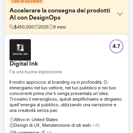
Casi di successo
Accelerare la consegna dei prodotti
AI con DesignOps
$
450,000
2025
9
mesi
Sfida
4.7
Un'azienda globale di intelligenza artificiale
conversazionale aveva bisogno di unificare e scalare i
propri sforzi di progettazione dei prodotti su più team e
Digital Ink
piattaforme. A causa di framework sovrapposti,
componenti incoerenti e crescenti richieste da parte dei
Fai una buona impressione
clienti aziendali, il team UX interno non disponeva
dell'infrastruttura necessaria per mantenere la coerenza
Il nostro approccio al branding va in profondità. Ci
del design e la velocità di consegna. Aveva bisogno di un
immergiamo nel tuo settore, nel tuo pubblico e nei tuoi
sistema di progettazione scalabile e di una strategia
concorrenti prima che ti venga presentata un'idea.
DesignOps per supportare rilasci rapidi, garantire la
Troviamo il meraviglioso, quindi amplifichiamo e dirigiamo
conformità in termini di accessibilità e promuovere la
quell'energia al pubblico, utilizzando una narrazione e
collaborazione interfunzionale.
una creatività senza pari.
Soluzione
Attivo in: United States
Neuron ha collaborato con l'azienda per implementare
Design di UX, Manutenzione di siti web
+45
una solida base DesignOps. Abbiamo verificato gli
E-commerce, IT
+3