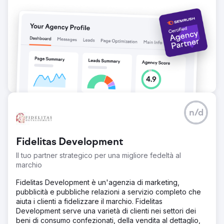
di prodotti chiave. Tassi di conversione più elevati: il tasso
di conversione è migliorato del 40%, riflettendo un
coinvolgimento più efficace degli utenti. Classifiche dei
motori di ricerca migliorate: il sito web ha ottenuto
classifiche di prima pagina per 30 nuove parole chiave
competitive.
Vai alla pagina agenzia
n/d
Fidelitas Development
Il tuo partner strategico per una migliore fedeltà al
marchio
Fidelitas Development è un'agenzia di marketing,
pubblicità e pubbliche relazioni a servizio completo che
aiuta i clienti a fidelizzare il marchio. Fidelitas
Development serve una varietà di clienti nei settori dei
beni di consumo confezionati, della vendita al dettaglio,