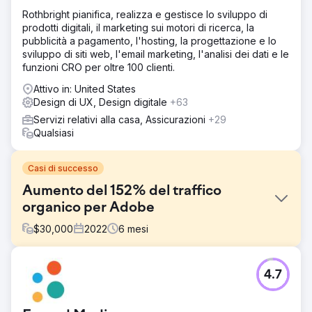
Rothbright pianifica, realizza e gestisce lo sviluppo di
prodotti digitali, il marketing sui motori di ricerca, la
pubblicità a pagamento, l'hosting, la progettazione e lo
sviluppo di siti web, l'email marketing, l'analisi dei dati e le
funzioni CRO per oltre 100 clienti.
Attivo in: United States
Design di UX, Design digitale
+63
Servizi relativi alla casa, Assicurazioni
+29
Qualsiasi
Casi di successo
Aumento del 152% del traffico
organico per Adobe
$
30,000
2022
6
mesi
Sfida
4.7
Adobe si è rivolta a noi con una specifica esigenza di
marketing digitale, richiedendo lo sviluppo di una
strategia completa volta a rafforzare la loro presenza