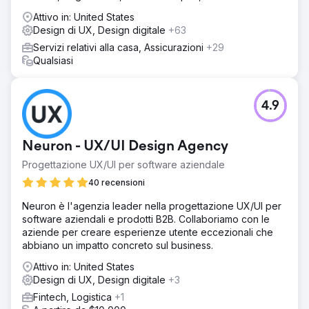
incentrata sul mobile che soddisfa al meglio le esigenze
India.
Attivo in: United States
dei lavoratori autonomi. Abbiamo inoltre implementato un
Design di UX, Design digitale
+63
solido sistema di progettazione in Figma per supportare la
coerenza interna e accelerare lo sviluppo del prodotto
Servizi relativi alla casa, Assicurazioni
+29
Jobble.
Qualsiasi
Risultato
La riprogettazione ha ridotto significativamente il tasso di
4.9
abbandono degli utenti e i ticket di supporto relativi alle
candidature. I team interni di prodotto e di ingegneria di
Jobble hanno segnalato una notevole accelerazione dei
Neuron - UX/UI Design Agency
cicli di sviluppo grazie al nuovo sistema di progettazione.
La nostra partnership si è rivelata così efficace che
Progettazione UX/UI per software aziendale
Jobble ha rinnovato il suo impegno con Neuron per una
40 recensioni
nuova iniziativa nel 2025, rafforzando la nostra
collaborazione e il nostro impatto sulla crescita della loro
Neuron è l'agenzia leader nella progettazione UX/UI per
piattaforma.
software aziendali e prodotti B2B. Collaboriamo con le
aziende per creare esperienze utente eccezionali che
abbiano un impatto concreto sul business.
Vai alla pagina agenzia
Attivo in: United States
Design di UX, Design digitale
+3
Fintech, Logistica
+1