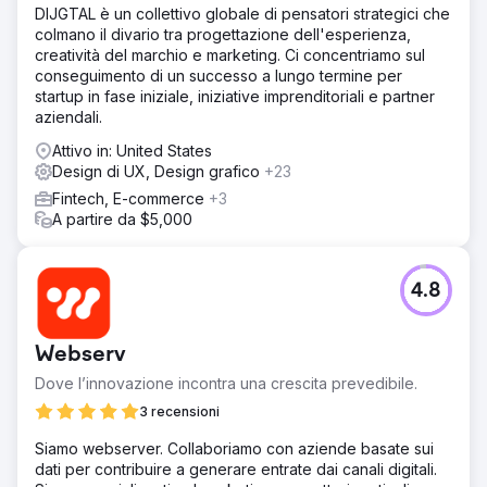
strumenti basati sull'intelligenza artificiale. L'efficienza è
DIJGTAL è un collettivo globale di pensatori strategici che
migliorata grazie a una navigazione semplificata e flussi di
colmano il divario tra progettazione dell'esperienza,
lavoro consolidati. Listrak è emersa con un prodotto
creatività del marchio e marketing. Ci concentriamo sul
scalabile e moderno che ha migliorato l'usabilità,
conseguimento di un successo a lungo termine per
accelerato l'adozione e posizionato la piattaforma per
startup in fase iniziale, iniziative imprenditoriali e partner
una crescita a lungo termine.
aziendali.
Attivo in: United States
Vai alla pagina agenzia
Design di UX, Design grafico
+23
Fintech, E-commerce
+3
A partire da $5,000
4.8
Webserv
Dove l’innovazione incontra una crescita prevedibile.
3 recensioni
Siamo webserver. Collaboriamo con aziende basate sui
dati per contribuire a generare entrate dai canali digitali.