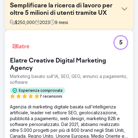
Semplificare la ricerca di lavoro per
oltre 5 milioni di utenti tramite UX
$
250,000
2023
9
mesi
Sfida
5
Jobble, un marketplace per lavori nella gig economy con
oltre 5 milioni di utenti, aveva bisogno di modernizzare la
propria esperienza digitale per stare al passo con le
Elatre Creative Digital Marketing
aspettative degli utenti e la rapida crescita della
piattaforma. Il team di prodotto era sotto pressione e
Agency
l'interfaccia non era omogenea, rendendo più difficile per
Marketing basato sull'IA, SEO, GEO, annunci a pagamento,
gli utenti trovare e candidarsi in modo efficiente.
software
L'obiettivo era migliorare l'usabilità, semplificare
l'esperienza di ricerca di lavoro e fornire una guida di
Esperienza comprovata
progettazione scalabile per il team interno.
7 recensioni
Soluzione
Agenzia di marketing digitale basata sull'intelligenza
Neuron ha condotto un audit UX/UI, interviste agli utenti e
artificiale, leader nel settore SEO, geolocalizzazione,
ricerche sulla concorrenza per identificare i principali
pubblicità a pagamento, web design, marketing B2B e
punti di attrito. Abbiamo riprogettato i flussi utente critici,
software personalizzato. Dal 2021, abbiamo realizzato
tra cui la ricerca di lavoro, la candidatura, l'onboarding e
oltre 5.000 progetti per più di 800 brand negli Stati Uniti,
la configurazione del profilo, creando un'esperienza
Canada, Regno Unito, Unione Europea, Medio Oriente e