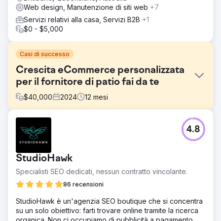
Web design, Manutenzione di siti web
+7
Servizi relativi alla casa, Servizi B2B
+1
$0 - $5,000
Casi di successo
Crescita eCommerce personalizzata
per il fornitore di patio fai da te
$
40,000
2024
12
mesi
Sfida
4.8
Il cliente, un fornitore di patio fai da te, ha lottato con una
piattaforma di eCommerce obsoleta, visivamente poco
attraente e priva di funzionalità essenziali come la
StudioHawk
personalizzazione del prodotto, l'integrazione di sistema
fluida e un'interfaccia intuitiva. Ciò ha portato alla
Specialisti SEO dedicati, nessun contratto vincolante.
frustrazione dei clienti, all'abbandono dei carrelli e alla
86 recensioni
perdita di fatturato. Inoltre, una SEO scadente ha reso
difficile per loro attrarre nuovi clienti e distinguersi in un
StudioHawk è un'agenzia SEO boutique che si concentra
mercato altamente competitivo.
su un solo obiettivo: farti trovare online tramite la ricerca
organica. Non ci occupiamo di pubblicità a pagamento,