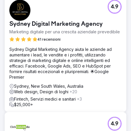
web in lead qualificati in modo più efficace.
4.9
Risultato
Il sito web riprogettato ha portato a un aumento del 50%
delle richieste di informazioni sul sito web e a una crescita
Sydney Digital Marketing Agency
del 35% dei lead qualificati. La strategia di marketing
mirata ha migliorato la visibilità, con un conseguente
Marketing digitale per una crescita aziendale prevedibile
aumento del 45% del traffico organico, in particolare da
41 recensioni
parte degli architetti. Nel complesso, la presenza digitale
potenziata e gli sforzi di marketing hanno portato a una
Sydney Digital Marketing Agency aiuta le aziende ad
crescita significativa delle vendite, aiutando Velocity
aumentare i lead, le vendite e i profitti, utilizzando
Home Lifts a riprendere slancio e ad affermarsi come
strategie di marketing digitale e online intelligenti ed
leader nel settore.
efficaci. Facebook, Google Ads, SEO e HubSpot per
fornire risultati eccezionali e pluripremiati. 🌟Google
Premier
Vai alla pagina agenzia
Sydney, New South Wales, Australia
Web design, Design di loghi
+20
Fintech, Servizi medici e sanitari
+3
$25,000+
4.9