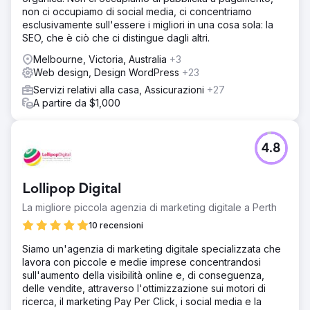
Soluzione
non ci occupiamo di social media, ci concentriamo
Abbiamo sviluppato una soluzione di eCommerce
esclusivamente sull'essere i migliori in una cosa sola: la
personalizzata che includeva un design completamente
SEO, che è ciò che ci distingue dagli altri.
reattivo, strumenti avanzati di personalizzazione del
prodotto e un'integrazione fluida con i sistemi di gestione
Melbourne, Victoria, Australia
+3
degli ordini e dell'inventario del cliente. La piattaforma è
Web design, Design WordPress
+23
stata creata concentrandosi sull'esperienza utente,
Servizi relativi alla casa, Assicurazioni
+27
garantendo facilità d'uso per i clienti di qualsiasi
A partire da $1,000
background tecnico. Abbiamo anche implementato una
strategia SEO completa, aumentando la visibilità del sito e
guidando il traffico organico.
4.8
Risultato
La nuova piattaforma di eCommerce ha migliorato
significativamente l'esperienza utente, con un
Lollipop Digital
conseguente aumento del 35% nei tassi di conversione e
una riduzione del 25% nell'abbandono del carrello. La
La migliore piccola agenzia di marketing digitale a Perth
strategia SEO avanzata ha portato a un aumento del 50%
10 recensioni
nel traffico organico, rendendo il cliente più competitivo
sul mercato. Nel complesso, la soluzione ha guidato una
Siamo un'agenzia di marketing digitale specializzata che
crescita sostanziale, consolidando la posizione del
lavora con piccole e medie imprese concentrandosi
cliente come leader nel settore del patio fai da te.
sull'aumento della visibilità online e, di conseguenza,
delle vendite, attraverso l'ottimizzazione sui motori di
ricerca, il marketing Pay Per Click, i social media e la
Vai alla pagina agenzia