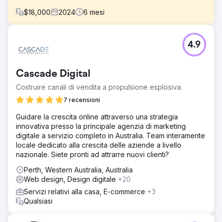
$
18,000
2024
6
mesi
Sfida
4.9
Velocity Home Lifts ha dovuto affrontare vendite stagnanti
nonostante offrisse prodotti premium. Il loro sito web
obsoleto mancava di chiarezza, aveva un'interfaccia
Cascade Digital
utente confusa e non comunicava in modo efficace il
valore dei loro ascensori. Inoltre, l'assenza di una
Costruire canali di vendita a propulsione esplosiva.
strategia di marketing mirata e le scarse prestazioni SEO
7 recensioni
hanno reso difficile raggiungere potenziali clienti, in
particolare architetti, che erano fondamentali per la
Guidare la crescita online attraverso una strategia
crescita della loro attività.
innovativa presso la principale agenzia di marketing
digitale a servizio completo in Australia. Team interamente
Soluzione
locale dedicato alla crescita delle aziende a livello
Abbiamo rinnovato il sito web concentrandoci
nazionale. Siete pronti ad attrarre nuovi clienti?
sull'esperienza utente, messaggi chiari e immagini
accattivanti per evidenziare il valore unico di Velocity
Perth, Western Australia, Australia
Home Lifts. È stata implementata una strategia di marketing
Web design, Design digitale
+20
digitale mirata, che includeva ottimizzazione SEO e
Servizi relativi alla casa, E-commerce
+3
contenuti su misura per gli architetti. Abbiamo anche
Qualsiasi
introdotto strumenti di lead generation e semplificato il
processo di richiesta per convertire i visitatori del sito