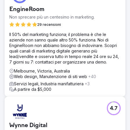
carente di struttura, non si posizionava correttamente per
EngineRoom
i termini pertinenti e c'era poca visibilità organica per
funzionalità chiave o casi d'uso.
Non sprecare più un centesimo in marketing.
Soluzione
29 recensioni
Abbiamo sviluppato una strategia di contenuti mirata,
Il 50% del marketing funziona; il problema è che le
concentrandoci su parole chiave ad alto impatto per la
aziende non sanno quale altro 50% funziona. Noi di
conformità delle risorse umane, la gestione delle paghe e
EngineRoom non abbiamo bisogno di indovinare. Scopri
l'onboarding. Abbiamo creato nuove landing page,
quali canali di marketing digitale generano più
contenuti di blog di lunga durata e case study per
lead/vendite e osserva tutto in tempo reale 24 ore su 24,
supportare ogni fase del percorso del cliente. Abbiamo
7 giorni su 7: contattaci per organizzare una demo.
ottimizzato i link interni e i metadati.
Melbourne, Victoria, Australia
Risultato
Web design, Manutenzione di siti web
+40
Le conversioni mensili sono triplicate in cinque mesi. Il
traffico organico è cresciuto del 189% e il blog ha iniziato
Servizi legali, Industria manifatturiera
+3
a posizionarsi tra i primi 5 per oltre 25 parole chiave
A partire da $5,000
mirate. Il brand ha anche registrato un aumento del 40%
delle richieste demo generate dai contenuti.
4.7
Vai alla pagina agenzia
Wynne Digital