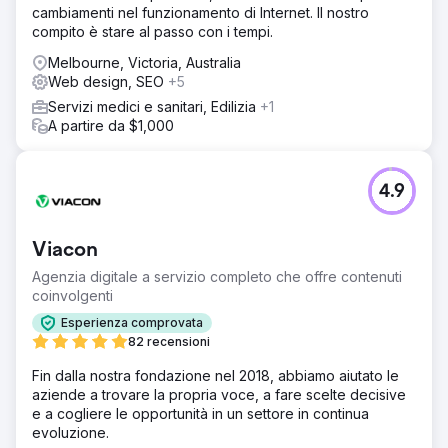
cambiamenti nel funzionamento di Internet. Il nostro
Domande frequenti. Ottimizzando la SEO, abbiamo
compito è stare al passo con i tempi.
migliorato la notorietà del marchio online e la reperibilità
rispetto alla concorrenza.
Melbourne, Victoria, Australia
Web design, SEO
+5
Risultato
Realizzato un sito di e-commerce intuitivo per Blendtec
Servizi medici e sanitari, Edilizia
+1
Australia: promozioni facili, aggiornamenti rapidi, tempi di
A partire da $1,000
amministrazione ridotti. La personalizzazione ha
aumentato il coinvolgimento dei clienti. Cliente felice; i
nostri sforzi SEO hanno portato blendtecaustralia.com.au
4.9
sulla prima pagina di Google.
Vai alla pagina agenzia
Viacon
Agenzia digitale a servizio completo che offre contenuti
coinvolgenti
Esperienza comprovata
82 recensioni
Fin dalla nostra fondazione nel 2018, abbiamo aiutato le
aziende a trovare la propria voce, a fare scelte decisive
e a cogliere le opportunità in un settore in continua
evoluzione.