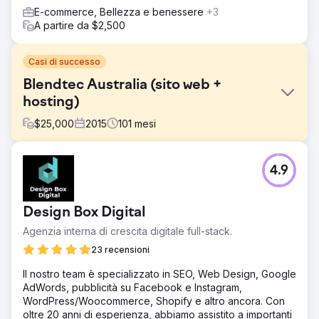
E-commerce, Bellezza e benessere
+3
A partire da $2,500
Casi di successo
Blendtec Australia (sito web +
hosting)
$
25,000
2015
101
mesi
Sfida
4.9
Blendtec Australia, il principale distributore dei prodotti
Blendtec, ha cercato un aggiornamento del sito Web
rispetto a una tecnologia obsoleta nel 2020. Abbiamo
Design Box Digital
fornito tecnologia all'avanguardia, garantendo una facile
gestione dei contenuti e costi amministrativi ridotti per
Agenzia interna di crescita digitale full-stack.
operazioni aziendali senza interruzioni.
23 recensioni
Soluzione
Il nostro team è specializzato in SEO, Web Design, Google
Suggerendo un nuovo sito, abbiamo mostrato il valore di
AdWords, pubblicità su Facebook e Instagram,
Blendtec Australia attraverso una navigazione
WordPress/Woocommerce, Shopify e altro ancora. Con
personalizzata, evidenziando "Vedi la differenza
oltre 20 anni di esperienza, abbiamo assistito a importanti
Blendtec", Ricette, Cosa posso fare, Blending 101 e