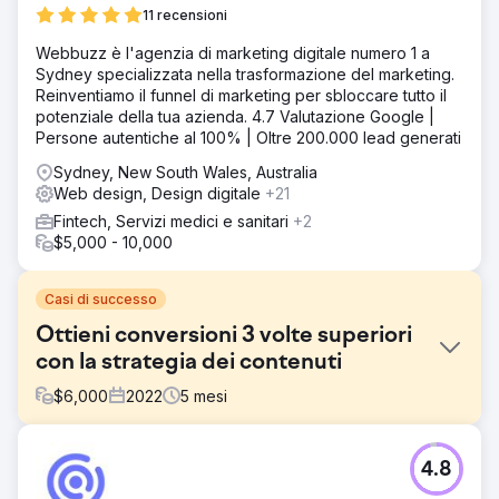
11 recensioni
Webbuzz è l'agenzia di marketing digitale numero 1 a
Sydney specializzata nella trasformazione del marketing.
Reinventiamo il funnel di marketing per sbloccare tutto il
potenziale della tua azienda. 4.7 Valutazione Google |
Persone autentiche al 100% | Oltre 200.000 lead generati
Sydney, New South Wales, Australia
Web design, Design digitale
+21
Fintech, Servizi medici e sanitari
+2
$5,000 - 10,000
Casi di successo
Ottieni conversioni 3 volte superiori
con la strategia dei contenuti
$
6,000
2022
5
mesi
Sfida
4.8
Una startup SaaS nel settore delle risorse umane aveva
un sito web moderno, ma non attirava lead. Il blog era