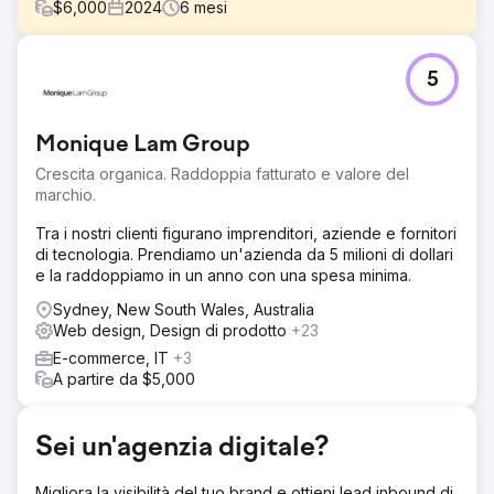
$
6,000
2024
6
mesi
Sfida
5
Scubaworld faceva molto affidamento sul passaparola e
su una community di subacquei già esistente. Aveva
difficoltà a raggiungere un nuovo pubblico, in particolare
Monique Lam Group
amanti dell'avventura e turisti interessati alle immersioni
ma che non sapevano da dove iniziare. Il suo marketing
Crescita organica. Raddoppia fatturato e valore del
digitale era frammentato e non riusciva a generare
marchio.
prenotazioni scalabili.
Tra i nostri clienti figurano imprenditori, aziende e fornitori
Soluzione
di tecnologia. Prendiamo un'azienda da 5 milioni di dollari
Abbiamo lanciato una campagna pubblicitaria Meta
e la raddoppiamo in un anno con una spesa minima.
(Facebook/Instagram) ad alto intento, focalizzata
sull'"ispirazione alla prenotazione". Segmentazione del
Sydney, New South Wales, Australia
pubblico: mirata agli interessi dei "viaggi avventurosi"
Web design, Design di prodotto
+23
piuttosto che ai soli turisti generici. Strategia creativa:
E-commerce, IT
+3
utilizzo di risorse video subacquee ad alta definizione
A partire da $5,000
per interrompere lo scorrimento. Ottimizzazione delle
conversioni: perfezionata l'esperienza sulla landing page
per ridurre l'attrito tra il clic sull'annuncio e la
Sei un'agenzia digitale?
prenotazione.
Risultato
Migliora la visibilità del tuo brand e ottieni lead inbound di