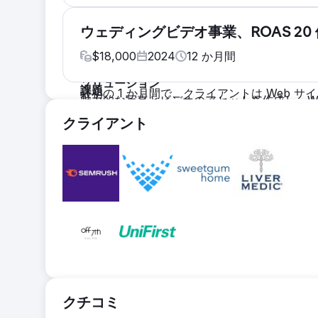
ソリューション
課題
丸 2 日をかけて、屋内 FPV ドローン撮影
実店舗の売上は堅調だが、オンライン売上は
ウェディングビデオ事業、ROAS 20 倍
写真とビデオ コンテンツを作成します。不足
ー州の地元の馬用品店。検索エンジンでの存在
$
18,000
2024
12
か月間
ドルの命名規則を標準化し、週に 3 ～ 4 
は厚いです。
結果
ソリューション
課題
最初の 1 か月間で、クライアントは Web サ
魅力的な写真とビデオのアセットを作成し、We
ブランドを再構築し、結婚式のビデオ撮影市場
が 542% 増加し、ソーシャル メディアの投稿頻
インストールし、メタ広告キャンペーンを作
クライアント
イアントはロングアイランドに拠点を置き、
加し、フォロワーが 23% 増加しました (16
結果
ンド、ニュージャージー、バージニアにサー
広告キャンペーンを月額 8,000 ドルの広
ソリューション
が 200 件を超え、50,000 ドルを超える
魅力的なオファーを掲載した高品質のランディ
の予約プロセスを自動化します。独自のファー
します。Meta 広告キャンペーンを作成およ
結果
クライアントは月額 1,200 ドルを費やし、毎月
ドル)、平均 5% で成約に至っています。クラ
さらに拡大し、見込み顧客を発掘するために
クチコミ