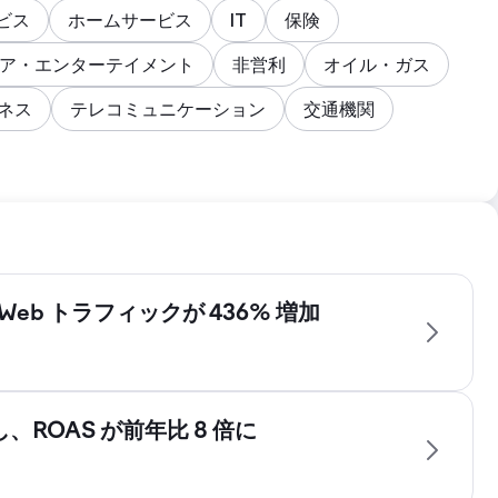
ビス
ホームサービス
IT
保険
ア・エンターテイメント
非営利
オイル・ガス
ネス
テレコミュニケーション
交通機関
eb トラフィックが 436% 増加
しており、ソーシャル メディアでの存在感もありませ
、ROAS が前年比 8 倍に
が存在しません。ウェブサイトとソーシャルメディアアカ
ド設定も一貫していません。