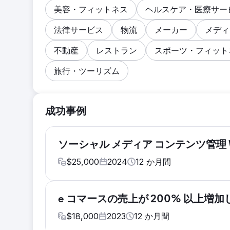
美容・フィットネス
ヘルスケア・医療サー
法律サービス
物流
メーカー
メディ
不動産
レストラン
スポーツ・フィット
旅行・ツーリズム
成功事例
ソーシャル メディア コンテンツ管理 W
$
25,000
2024
12
か月間
課題
クライアントは適格な候補者を集めるのに苦労
e コマースの売上が 200% 以上増加し
ん。多くのソーシャルメディアプロフィール
$
18,000
2023
12
か月間
ウントが適切にリンクされておらず、ブラン