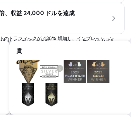
、インタビュー、ヘッドショット、B ロールなどの高品質の
新型コロナウイルス以来減少している。ニューハンプシャ
、収益 24,000 ドルを達成
しているソーシャル メディア アカウントを作成し、ハン
感は限られていますが、ソーシャル メディアでの支持
回コンテンツを投稿してフォロワーと関わり始めます。
イトのトラフィックが 436% 増加し、インプレッション
b サイトの UX を修復し、追跡ソフトウェアと分析を
への参入を検討している企業のビデオ ビジネス。クラ
度が 1,340% 増加し、エンゲージメントが 234% 増
成および管理します。
ニューヨーク、コネチカット、ペンシルバニア、メリーラ
賞
1新しいフォロワー）。
ビスを提供することを検討しています。
告費まで拡大し、ソーシャル メディア広告による月間購入数
売上収益を生み出しました。
ング ページを作成します。コミュニケーションと会議
スト パーティ追跡ソフトウェアと分析をインストール
び管理します。
 120 件を超えるリードを獲得し (リードあたり平均 10
イアントの平均収益は 4,000 ドルです。現在は、収益を
、追加の広告チャネルに拡大しています。