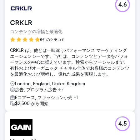
ース、多言語対応、プロダクションサポートによるパフォー
4.6
マンス成長モデルを導入しました。期待される成果：
CPL↓、予約費用↓、ROAS↑、そしてスケーラブルな国際的
な患者フロー。• 支出（月額）：8,000ドル • リード（フォ
CRKLR
ーム+WhatsApp）：1,680（Ø） • CPL（Ø）：7ドル • 予約
コンテンツの増幅と最適化
コンバージョン率（Ø）：26～32% • 患者1人あたりの収益
（Ø）：3,500～4,800ドル（サービスによって異なります）
6件のクチコミ
• ROAS（Ø）：8～10倍
CRKLR は、他とは一味違うパフォーマンス マーケティング
エージェンシーです。当社は、コンテンツとデータをパフォ
エージェンシーページに移動
ーマンスの中心に据えています。検索からソーシャルまで、
有料およびオーガニック チャネル全体でお客様のコンテンツ
を最適化および増幅し、優れた成果を実現します。
London, England, United Kingdom
広告, プログラム広告
+7
Eコマース, ファッション小売
+1
$2,500 から開始
4.5