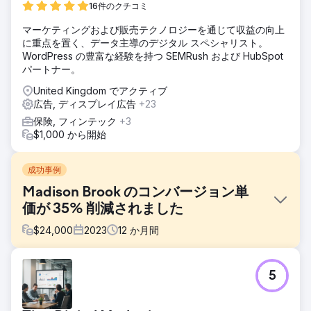
16件のクチコミ
マーケティングおよび販売テクノロジーを通じて収益の向上
に重点を置く、データ主導のデジタル スペシャリスト。
WordPress の豊富な経験を持つ SEMRush および HubSpot
パートナー。
United Kingdom でアクティブ
広告, ディスプレイ広告
+23
保険, フィンテック
+3
$1,000 から開始
成功事例
Madison Brook のコンバージョン単
価が 35% 削減されました
$
24,000
2023
12
か月間
課題
5
Madison Brook International は、PPC キャンペーンを通じ
て顧客獲得コスト (CAC) が高く、リード生成が不安定である
という問題に直面していました。同社の目標は、可視性を高