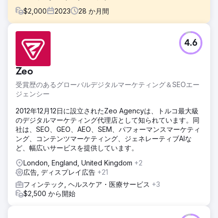
$
2,000
2023
28
か月間
課題
4.6
国際的な患者数増加 – ケーススタディ 🎯 必要なこと • 植
毛、美容、歯科における国際的な患者需要の創出 • CPLと予
約費用の削減、ROASの向上 • 多言語、多国対応、スケーラ
Zeo
ブルなパフォーマンスモデルの確立 • 広告をサポートするプ
ロフェッショナルな制作（ビデオと写真）による信頼と説得
受賞歴のあるグローバルデジタルマーケティング＆SEOエー
力の向上
ジェンシー
ソリューション
2012年12月12日に設立されたZeo Agencyは、トルコ最大級
🧭 実施内容（Leinアプローチ）• パフォーマンスアーキテク
のデジタルマーケティング代理店として知られています。同
チャ：メタ広告 + Google検索 + WhatsAppベースのコンバ
社は、SEO、GEO、AEO、SEM、パフォーマンスマーケティ
ージョントンネル• サービスベースの設定：ヘア移植 / 美容 /
ング、コンテンツマーケティング、ジェネレーティブAIな
歯科用の個別のキャンペーンセットとメッセージ• ローカリ
ど、幅広いサービスを提供しています。
ゼーション：言語/メッセージ/クリエイティブを対象国とサ
ービスに合わせて調整• 迅速な最適化：クリエイティブとラ
London, England, United Kingdom
+2
ンディングページのA/Bテスト、毎週の入札調整• 制作統
広告, ディスプレイ広告
+21
合：クリニック環境での医師紹介、患者の証言、ビフォーア
フィンテック, ヘルスケア・医療サービス
+3
フターのビデオと写真セット、広告とランディングページ
$2,500 から開始
結果
成果と価値 Lein Digitalは、Vialife Clinic向けに、サービスベ