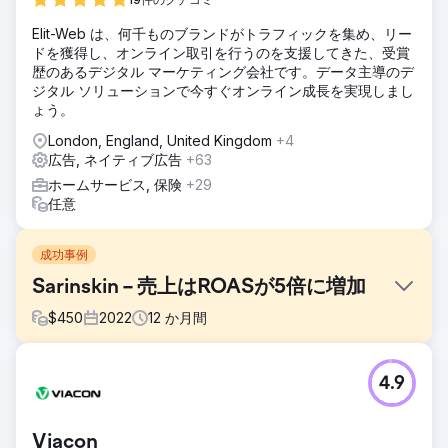
Elit-Web は、何千ものブランドがトラフィックを集め、リー
ドを獲得し、オンライン取引を行うのを支援してきた、受賞
歴のあるデジタル マーケティング会社です。データ主導のデ
ジタル ソリューションで今すぐオンライン成長を実現しまし
ょう。
London, England, United Kingdom
+4
広告, ネイティブ広告
+63
ホームサービス, 保険
+29
任意
成功事例
Sarinskin – 売上はROASが5倍に増加
$
450
2022
12
か月間
課題
4.9
クライアントは、インドのヘルスケア市場における既存の大
手企業と競合できるような、新しいオンラインストアを構築
するために、SEOとPPCの専門家を探していました。複数の
Viacon
商品URLは存在していましたが、これらのページは検索エン