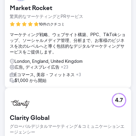
成果：• CAC（CPA）↓、ROAS↑、新規顧客シェア↑、AOV
Market Rocket
維持・増加 • ローンチ時および割引期間中の迅速なパフォー
マンス拡張と持続可能な収益性 わずか1週間で売上高200万
驚異的なマーケティングとPRサービス
トルコリラを突破。
10件のクチコミ
マーケティング戦略、ウェブサイト構築、PPC、TikTokショ
エージェンシーページに移動
ップ、ソーシャルメディア管理、分析まで、お客様のビジネ
スを次のレベルへと導く包括的なデジタルマーケティングサ
ービスをご提供します。
London, England, United Kingdom
広告, ディスプレイ広告
+23
Eコマース, 美容・フィットネス
+3
$1,000 から開始
4.7
Clarity Global
グローバルデジタルマーケティング＆コミュニケーションエ
ージェンシー