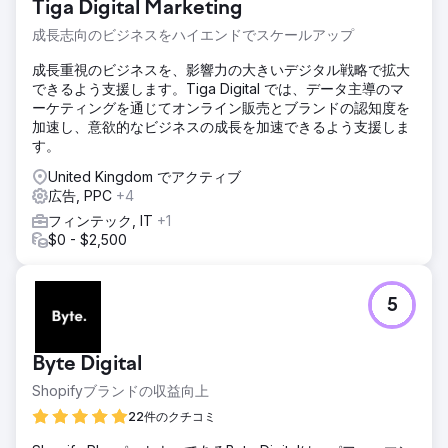
Tiga Digital Marketing
め、質の高いリードを生成し、CAC を削減することでした。
成長志向のビジネスをハイエンドでスケールアップ
ソリューション
当社は品質スコアに重点を置き、CPC を下げ、広告ランクを
成長重視のビジネスを、影響力の大きいデジタル戦略で拡大
改善することで、失われたインプレッション シェア (トラフ
できるよう支援します。Tiga Digital では、データ主導のマ
ィックの増加、コストの削減) を削減しました。キーワード
ーケティングを通じてオンライン販売とブランドの認知度を
と入札を改良し、広告を最適化し、オーディエンス ターゲテ
加速し、意欲的なビジネスの成長を加速できるよう支援しま
ィングを調整して、コンバージョンの質を高め、継続的な
す。
A/B テストを実施して継続的な改善を図りました。
United Kingdom でアクティブ
結果
広告, PPC
+4
当社の戦略により、クリックスルー率 (CTR) が 45% 増加
フィンテック, IT
+1
し、コンバージョン単価が 35% 削減され、コンバージョン
$0 - $2,500
率が 40% 増加しました。これらの変更により、リード品質
が大幅に向上し、全体的なマーケティング費用が削減されま
した。
5
エージェンシーページに移動
Byte Digital
Shopifyブランドの収益向上
22件のクチコミ