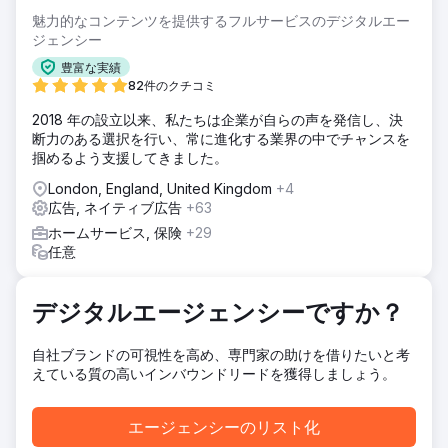
ジンの可視性や有料広告のパフォーマンスに最適化されてお
魅力的なコンテンツを提供するフルサービスのデジタルエー
らず、トラフィックとコンバージョンの獲得が制限されてい
ジェンシー
ました。そのため、ランキングを向上させ、ターゲット層へ
豊富な実績
のトラフィックを増やし、収益を拡大できるデジタルマーケ
82件のクチコミ
ティングパートナーが必要だったのです。
2018 年の設立以来、私たちは企業が自らの声を発信し、決
ソリューション
断力のある選択を行い、常に進化する業界の中でチャンスを
今回の取り組みは、クライアントのヘルスケアECサイトの包
掴めるよう支援してきました。
括的な監査から始まりました。監査の結果、SEO構造、ペー
ジ内最適化、有料キャンペーンの準備状況に重要な課題があ
London, England, United Kingdom
+4
ることが判明しました。これらの調査結果に基づき、商品ペ
広告, ネイティブ広告
+63
ージの最適化、キーワードターゲティングの改善、サイト全
ホームサービス, 保険
+29
体の検索可視性の向上を含む戦略プランを実行しました。ま
任意
た、ドメインオーソリティを高め、オーガニック検索ランキ
ングを向上させるための集中的なバックリンク戦略も実施し
ました。
デジタルエージェンシーですか？
結果
PPCキャンペーンを通じてROASを5倍に向上させ、オーガニ
自社ブランドの可視性を高め、専門家の助けを借りたいと考
ックトラフィック、キーワードランキング、コンバージョン
えている質の高いインバウンドリードを獲得しましょう。
率も大幅に増加させ、結果として売上全体の向上を実現しま
した。
エージェンシーのリスト化