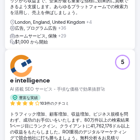
ックから収益まで、企業が最も重要な指標に効果的に貢献で
きるよう支援します。あらゆるプラットフォームでの検索力
を活用し、売上を伸ばしましょう。
London, England, United Kingdom
+4
広告, プログラム広告
+36
ホームサービス, 保険
+29
$1,000 から開始
5
e intelligence
AI 搭載 SEO サービス - 手頃な価格で効果抜群🚀
豊富な実績
103件のクチコミ
トラフィック増加、顧客増加、収益増加。ビジネス規模を問
わず、成功のお手伝いをいたします。80万件以上の検索結果
1ページ目にランクイン。クライアントに41,762,176ドル以上
の収益をもたらしました。ROI重視のデジタルマーケティン
グで競合他社に打ち勝ちましょう。無料分析＆お見積り