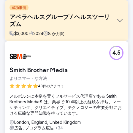
成功事例
アペラヘルスグループ / ヘルスツーリ
ズム
$
3,000
2024
8
か月間
課題
4.5
国際肥満外科 – ケーススタディ 🎯 何が求められていたか？
• ルーマニア、英国、ドイツ、ニュージーランドで、質の高
い国際的な患者需要を生み出す • CPLと予約費用を削減し、
Smith Brother Media
ROASを向上させる • 多言語、多国間、スケーラブルな成長
モデルを確立する
よりスマートな方法
ソリューション
43件のクチコミ
🧭 実施内容（Leinアプローチ）• パフォーマンスアーキテク
メルボルンに本拠を置くフルサービス代理店である Smith
チャ：Meta Ads + Google Search + WhatsAppベースのコ
Brothers Media® は、業界で 10 年以上の経験を持ち、マー
ンバージョントンネル• ローカリゼーション：言語/メッセー
ケティング、クリエイティブ、テクノロジーの主要分野にお
ジ/クリエイティブを国ごとに調整• 迅速な最適化：クリエイ
ける広範な専門知識を持っています。
ティブとランディングページのA/Bテスト、毎週の入札調整•
運用リズム：リードへのレスポンス時間、リピートアウトリ
London, England, United Kingdom
ーチ、アポイントメントトラッキングのための明確なプレイ
広告, プログラム広告
+34
ブック