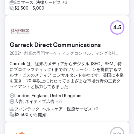
Eコマース, 法律サービス
+3
結果
$2,500 - 5,000
KPIサマリー（3ヶ月） • CPL: 30% ↓ • リード→予約: 52%
↑ • ROAS: 10倍 結果と価値 Lein Digitalは、複数の国/言語構
造でスケーラブルなパフォーマンスモデルを確立しました。
4.5
• CPLは30%減少、ROASは10倍増加、予約コンバージョン
は52%増加 • 健康観光における測定可能、反復可能、収益性
の高い成長インフラストラクチャ
Garreck Direct Communications
2002年創業の専門マーケティングコンサルティング会社。
エージェンシーページに移動
Garreck は、従来のメディアからデジタル (SEO、SEM、特
にプログラマティック) までのソリューションを提供するフ
ルサービスのメディア コンサルタント会社です。英国に本拠
を置き、20 年以上にわたってさまざまな市場分野の主要ク
ライアントと協力してきました。
London, England, United Kingdom
広告, ネイティブ広告
+31
フィンテック, ヘルスケア・医療サービス
+3
$2,500 から開始