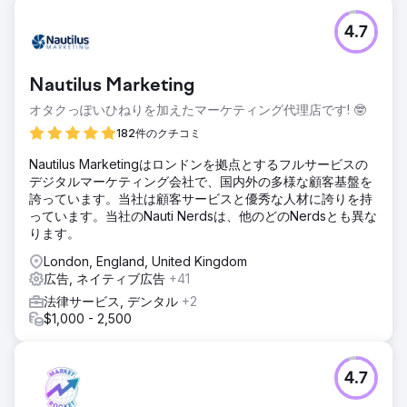
課題
4.7
🎯 求められていたこと：• トルコでのコレクション発売とシ
ーズン中のセールに向けて、質の高いトラフィックと購買を
獲得する• 新規顧客獲得（CAC管理）を加速し、ROASを向
Nautilus Marketing
上させる• コレクション/商品ベースのデータドリブンキャン
ペーンモデルを確立する（ルックブック→バスケット→購
オタクっぽいひねりを加えたマーケティング代理店です! 🤓
入）• ブランドの美観を維持しながら、パフォーマンスとス
182件のクチコミ
ケーラブルな成長を実現する
​Nautilus Marketingはロンドンを拠点とするフルサービスの
ソリューション
デジタルマーケティング会社で、国内外の多様な顧客基盤を
🧭 実施内容（Leinアプローチ）• パフォーマンスアーキテク
誇っています。当社は顧客サービスと優秀な人材に誇りを持
チャ：Meta Ads + Google Shopping/Personal Max +
っています。当社のNauti Nerdsは、他のどのNerdsとも異な
Shopify• カタログとフィードの最適化：バリエーション商
ります。
品フィード（サイズ/色）、在庫と価格の動的同期• ファネル
設計：認知（動画/ルックブック）→検討（リール、コレクシ
London, England, United Kingdom
ョンページ）→購入（動的カート取得）• クリエイティブ制
広告, ネイティブ広告
+41
作 + ホワイトリスト：ホワイトリストを使用して、UGC/ク
法律サービス, デンタル
+2
リエイターと編集コンテンツをメディアバイイングに使用•
$1,000 - 2,500
クイック最適化：クリエイティブとランディングページ
結果
結果と価値 Lein Digitalは、Özgür Masur向けに、トルコ市場
4.7
に適したカタログ/データドリブン、プロダクションサポー
ト、スケーラブルな成長モデルを構築しました。期待される