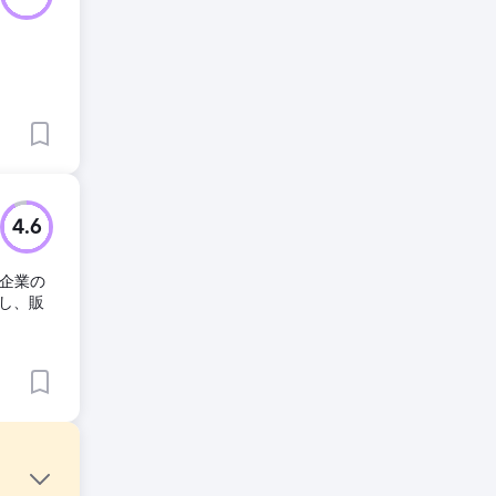
4.6
ク企業の
し、販