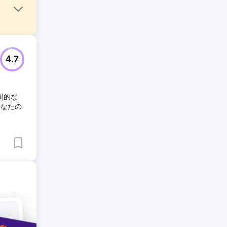
化された
4.7
2Bオー
要でし
間的な
あなたの
性を高
適化を駆
、効率的
ック数
リエイテ