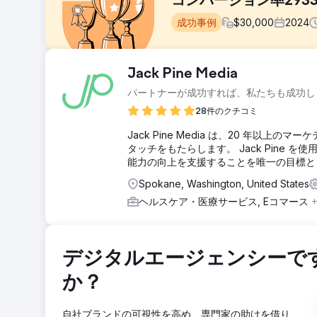
コンバージョン率293
成功事例
$
30,000
2024
課題
Jack Pine Media
当社はデジタルマーケティングに初めて参入したため、
パートナーが成功すれば、私たちも成功し
ランディングページはなく、ウェブサイトの速度が遅いた
ディエンスにリーチするには、B2Cの競合他社が優勢を
28件のクチコミ
た。
Jack Pine Media は、20 年
ソリューション
タッチをもたらします。 Jack Pine
ターゲット広告グループに合わせたカスタムランディン
能力の向上を支援することを唯一の目標と
め、コストを削減しました。Google、Meta、Link
Spokane, Washington, United States
使し、最適な広告メッセージ、ビジュアル、ターゲティ
にコンバージョンを実現しました。
ヘルスケア・医療サービス, Eコマース
結果
包括的な広告戦略は大きな成果をもたらしました。ブランド
は1,200%以上増加し、クリック単価は75%低下しま
デジタルエージェンシーで
ィブ、そして認知度を測定可能なビジネス価値へと変換
か？
エージェンシーページに移動
自社ブランドの可視性を高め、専門家の助けを借り