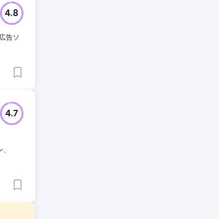
4.8
広告ソ
4.7
イン、