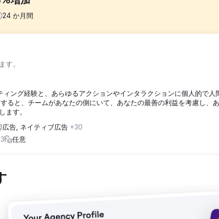
3%増加
24
か月間
効果的に事業を拡大するための基盤が不足していました。広告用に最適
ます。
めコストが増加し、広告効果も低下していました。さらに、ニッチなB
占める市場において、差別化を図るためのカスタマイズされた戦略が必
以上のマーケティング経験と、あらゆるアクションやインタラクションに個人的で人
 を使用すると、チームがあなたの側にいて、あなたの最善の利益を考慮し、
グページを構築し、ウェブサイトの速度を改善することで、広告の健全
します。
edInを横断した統合キャンペーンを開始しました。A/Bテストと継続的な最
広告, ネイティブ広告
+30
ング戦略を策定することで、高い購買意欲を持つトラフィックを獲得し
+3
任意
認知度は3,338%、コンバージョン率は2,933%上昇しました。クリ
した。これらの結果は、適切に構成されたキャンペーン、最適化されたク
す
した正確なオーディエンスターゲティングの効果を反映しています。