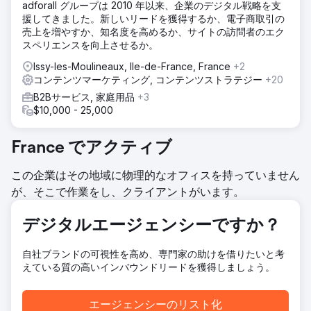
adforall グループは 2010 年以来、企業のデジタル戦略を支
成することが不可欠でした。
援してきました。新しいリードを獲得するか、電子商取引の
売上を増やすか、知名度を高めるか、サイトの訪問者のエク
ソリューション
スペリエンスを向上させるか。
NN Hayat向けに、SEOとコンテンツマーケティングを組み合
わせた戦略を設計しました。GoogleのEAT原則に準拠し、金
Issy-les-Moulineaux, Ile-de-France, France
+2
融関連知識を育み、ユーザーの繊細なクエリに応えるコンテ
コンテンツマーケティング, コンテンツストラテジー
+20
ンツを作成しました。検索ボリュームとコンバージョン率の
B2Bサービス, 家庭用品
+3
高い数万のキーワードを分析し、それに応じたコンテンツ構
$10,000 - 25,000
成を計画しました。ソーシャルメディア、広告、クリエイテ
ィブコンテンツのサポートを通じてSEO対策を強化し、ブロ
グの可視性とエンゲージメントを向上させました。
France でアクティブ
結果
この企業はその地域に物理的なオフィスを持っていません
わずか6ヶ月で、NN Hayatブランドの月間オーガニック訪問
者数はゼロから10万人に増加しました。最初の3年間で、
が、そこで作業をし、クライアントがいます。
400万件以上のオーガニックアクセス数を達成しました。ブ
ランドは合計約6万のキーワードで1ページ目にランクイン
デジタルエージェンシーですか？
し、1万以上の重要な金融用語で1位を獲得しました。4年間の
パートナーシップを通じて、NN Hayatのオーガニック検索に
おける可視性と業界の権威は持続的に強化されてきました。
自社ブランドの可視性を高め、専門家の助けを借りたいと考
えている質の高いインバウンドリードを獲得しましょう。
エージェンシーページに移動
エージェンシーのリスト化