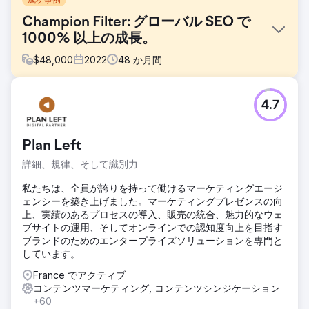
Champion Filter: グローバル SEO で
1000% 以上の成長。
$
48,000
2022
48
か月間
課題
4.7
Şampiyon Filtreはトルコに拠点を置いていましたが、グロー
バル市場、特に米国のような競争の激しい市場での成長と認
知度向上を目指していました。主な目標は、トルコ語と英語
Plan Left
の検索におけるオーガニックトラフィックの増加、ブランド
認知度の強化、そしてデジタルチャネルからの質の高いB2B
詳細、規律、そして識別力
リード獲得の増加でした。同時に、技術インフラ、コンテン
ツ構造、そして国際的なSEOアプローチを強化する必要があ
私たちは、全員が誇りを持って働けるマーケティングエージ
りました。
ェンシーを築き上げました。マーケティングプレゼンスの向
上、実績のあるプロセスの導入、販売の統合、魅力的なウェ
ソリューション
ブサイトの運用、そしてオンラインでの認知度向上を目指す
Şampiyon Filtre社向けに、SEO、コンテンツマーケティン
ブランドのためのエンタープライズソリューションを専門と
グ、そしてグローバルデジタル戦略を共同で開発しました。
しています。
トルコ語と英語のコンテンツを再設計し、ユーザーの意図、
セマンティックの深さ、そしてEEAT（Earnings Before and
France でアクティブ
After）に焦点を当てました。48ヶ月間の公開スケジュール
コンテンツマーケティング, コンテンツシンジケーション
を定めた広範なコンテンツロードマップを作成し、製品ペー
+60