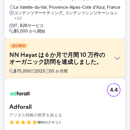
La Valette-du-Var, Provence-Alpes-Cote d'Azur, France
コンテンツマーケティング, コンテンツシンジケーション
+44
IT, B2Bサービス
$5,000 から開始
成功事例
NN Hayat は 6 か月で月間 10 万件の
オーガニック訪問を達成しました。
$
75,000
2023
50
か月間
課題
4.4
NN Life and Pensionsの目標は、新しいブログ構造を用いて
オーガニックトラフィックをゼロから獲得し、非ブランド金
融検索における可視性を高めることでした。このプロジェク
Adforall
トは、YMYL（Young Life Insurance and Pensions Law：若
者向け生命保険・年金法）に基づく保険・年金セクター内で
デジタル戦略の限界を超える
実施されていたため、信頼性、正確性、そして権威性が不可
18件のクチコミ
欠でした。競争の激しいこの分野において、幅広いオーディ
エンスにリーチすると同時に、持続的な非ブランド成長を達