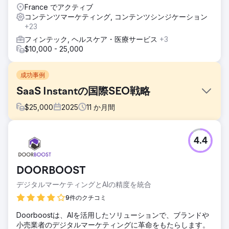
France でアクティブ
コンテンツマーケティング, コンテンツシンジケーション
+23
フィンテック, ヘルスケア・医療サービス
+3
$10,000 - 25,000
成功事例
SaaS Instantの国際SEO戦略
$
25,000
2025
11
か月間
課題
4.4
革新的な Shopify ページ ビルダー アプリである Instant は、
ブランド認知度の低さとオーガニック トラフィックの少なさ
という課題に直面していました。Shopify ユーザーにとって
DOORBOOST
非常に革新的なソリューションを提供しているにもかかわら
ず、同社の Web サイトは競争の激しい業界のキーワードで
デジタルマーケティングとAIの精度を統合
上位にランクインするのに苦労していました。可視性が低い
9件のクチコミ
ため、ユーザー フレンドリーで高性能なページ ビルダー ツ
ールを探している販売者を引き付ける機会を逃していまし
Doorboostは、AIを活用したソリューションで、ブランドや
た。さらに、メッセージングが不明瞭で UX の問題があるた
小売業者のデジタルマーケティングに革命をもたらします。