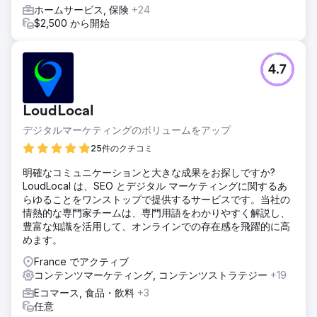
ジと情報ページを共同で成長させました。また、テクニカル
ホームサービス, 保険
+24
SEO、オンページ最適化、内部リンクアーキテクチャ、モバ
$2,500 から開始
イル対応、速度、画像最適化についても再構築を行いまし
た。
結果
4.7
4年間でオーガニックトラフィックは1000%以上増加しまし
た。ブランドはGoogleで10万以上のキーワードにランクイ
ンし、2万以上のキーワードで1ページ目に表示され、1,000
LoudLocal
以上のキーワードで1位を獲得しました。米国市場では、約
デジタルマーケティングのボリュームをアップ
1,000のキーワードで1ページ目に表示され、約200のキーワ
ードで1位を獲得しました。この成長は、Şampiyon Filtreの
25件のクチコミ
グローバルな認知度とB2Bリードジェネレーションに直接貢
明確なコミュニケーションと大きな成果をお探しですか?
献しました。Magna DijitalとŞampiyon Filtreのコラボレーシ
LoudLocal は、SEO とデジタル マーケティングに関するあ
ョンは継続しています。
らゆることをワンストップで提供するサービスです。当社の
情熱的な専門家チームは、専門用語をわかりやすく解説し、
エージェンシーページに移動
豊富な知識を活用して、オンラインでの存在感を飛躍的に高
めます。
France でアクティブ
コンテンツマーケティング, コンテンツストラテジー
+19
Eコマース, 食品・飲料
+3
任意