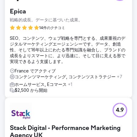
ガニックユーザーにリーチしました。500以上のキーワード
でGoogle検索結果の1ページ目にランクインし、コンテンツ
Epica
の大部分が「注目のスニペット」や「他のユーザーも質問し
ている内容」セクションに掲載されました。オーガニックト
戦略的成長。データに基づいた成果。
ラフィックはアプリのダウンロード数とブランド認知度を直
14件のクチコミ
接的に向上させました。30ヶ月にわたる協力関係を通じて、
この認知度はさらに持続的なものとなりました。
SEO、コンテンツ、ウェブ戦略を専門とする、成果重視のデ
ジタルマーケティングエージェンシーです。データ、創造
性、そして16年以上にわたる専門知識を融合し、ブランドの
エージェンシーページに移動
成長をよりスマートに、より迅速に、そして目に見える形で
実現できるよう支援します。
France でアクティブ
コンテンツマーケティング, コンテンツストラテジー
+7
ホームサービス, Eコマース
+1
$2,500 から開始
4.9
Stack Digital - Performance Marketing
Agency UK