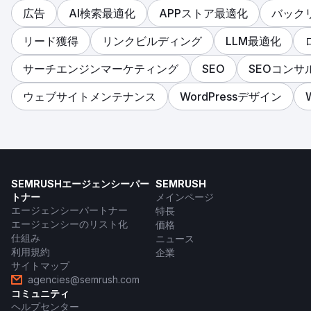
広告
AI検索最適化
APPストア最適化
バック
エージェンシーページに移動
リード獲得
リンクビルディング
LLM最適化
サーチエンジンマーケティング
SEO
SEOコンサ
ウェブサイトメンテナンス
WordPressデザイン
SEMRUSHエージェンシーパー
SEMRUSH
トナー
メインページ
エージェンシーパートナー
特長
エージェンシーのリスト化
価格
仕組み
ニュース
利用規約
企業
サイトマップ
agencies@semrush.com
コミュニティ
ヘルプセンター