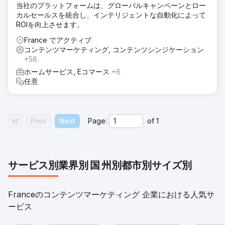
め、コンバージョン率は期待を下回っていました。
当社のプラットフォームは、グローバルキャンペーンとロー
カルセールスを統合し、インテリジェントな自動化によって
ソリューション
ROIを向上させます。
Instant の課題を解決するために、キーワードターゲティング
とサイト構造の改善に重点を置いた強力な SEO 戦略を実施
France でアクティブ
しました。検索意図に合わせてコンテンツを最適化し、トラ
コンテンツマーケティング, コンテンツシンジケーション
フィックの多い業界のキーワードをターゲットにし、オンペ
+58
ージ SEO を改善しました。さらに、明確で簡潔なメッセー
ホームサービス, Eコマース
+6
ジでアプリの独自の価値を伝え、ユーザーエクスペリエンス
任意
を向上させるために Web サイトを再設計しました。コンバ
ージョン重視の要素、たとえば行動喚起や最適化されたサイ
ンアップフローを統合して、エンゲージメントを高めまし
た。
Prev
Next
Page:
of
1
結果
SEOとUXの改善により、Instantは第1四半期にオーガニック
トラフィックが70%増加しました。同社のウェブサイトは、
競合のShopify関連キーワードで上位にランクインし、ター
サービス別
業界別
国
州別
都市別
サイズ別
ゲットオーディエンスの認知度が大幅に向上しました。明確
な価値提案と最適化されたコンバージョンパスを備えた再設
計されたサイトにより、サインアップとユーザーエンゲージ
Franceのコンテンツマーケティング 企業における人気サ
メントが45%増加しました。Instantは現在、ブランド認知度
の向上とユーザー数の着実な成長により、頼りになる
ービス
Shopifyページビルダーとして位置付けられています。