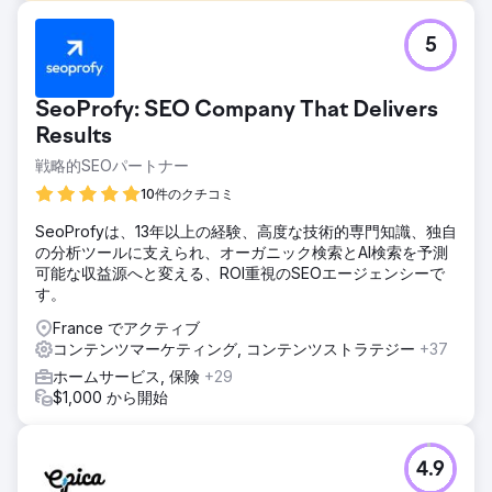
課題
5
LifeClubAppは、医療という競争が激しく規制の厳しい分野
において、ゼロからオーガニックな認知度を構築することを
目指しました。ブログ開設当初は、月間オーガニックトラフ
SeoProfy: SEO Company That Delivers
ィックはゼロ、ドメインオーソリティも低く、検索エンジン
で上位表示されるコンテンツもありませんでした。目標は、
Results
ブランド認知度を高め、持続的なオーガニックトラフィック
戦略的SEOパートナー
を生み出し、健康関連コンテンツにおける信頼できる権威と
10件のクチコミ
なることでした。
ソリューション
SeoProfyは、13年以上の経験、高度な技術的専門知識、独自
LifeClubAppでは、SEO、コンテンツ戦略、および技術的な
の分析ツールに支えられ、オーガニック検索とAI検索を予測
最適化を包括的に設計しました。ユーザーの意図に関連する
可能な収益源へと変える、ROI重視のSEOエージェンシーで
ロングテールキーワードを特定し、自然言語クエリに対応す
す。
るコンテンツ構造を作成し、エンティティベースのコンテン
France でアクティブ
ツモデリング原則を活用しました。メタタグ、タイトル構
コンテンツマーケティング, コンテンツストラテジー
+37
造、画像altテキスト、内部リンク、ページ速度を最適化し、
Google Search ConsoleとAnalyticsのデータに基づいてコ
ホームサービス, 保険
+29
ンテンツを継続的に更新することで、戦略の有効性を維持し
$1,000 から開始
ました。
結果
4.9
プロジェクト開始からわずか8ヶ月で、毎月4万人以上のオー