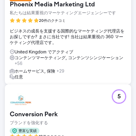
Phoenix Media Marketing Ltd
長に焦点を当てていました。目標は、2022 年 1 月から 2024
年 1 月までの 2 年間でオーガニック トラフィックとインプレ
私たちは結果重視のマーケティングエージェンシーです
ッションを改善することでした。
20件のクチコミ
ソリューション
ビジネスの成長を支援する国際的なマーケティング代理店を
Digitlab は、ソート リーダーシップ コンテンツを作成し、適
お探しですか? まさに当社です! 当社は結果重視の 360 マー
切に構造化された内部リンク マップを構築することにより、
ケティング代理店です。
クライアントの SEO パフォーマンスとオーガニック リーチ
を向上させました。このアプローチでは、クライアントをそ
United Kingdom でアクティブ
のニッチ分野の権威として位置付け、検索エンジンの結果に
コンテンツマーケティング, コンテンツシンジケーション
おける発見可能性と関連性を強化しました。
+56
結果
ホームサービス, 保険
+29
その結果は驚くべきもので、クライアントのオーガニック ト
任意
ラフィックは 2 年間のエンゲージメント期間中に 339.05%
増加しました。さらに、オーガニック インプレッション数は
228,000 から 414,638 へと 181.86% 増加しました。検索エ
5
ンジンの可視性とトラフィックに対する Digitlab のアプロー
チの成功を実証します。
Conversion Perk
エージェンシーページに移動
ブランドを強化する
豊富な実績