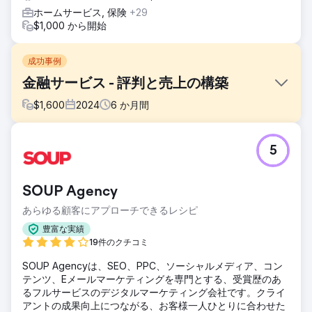
ホームサービス, 保険
+29
$1,000 から開始
成功事例
金融サービス - 評判と売上の構築
$
1,600
2024
6
か月間
課題
5
私たちの目標は、非ブランド キーワードで強力な SEO プレ
ゼンスを構築し、より大きな検索ボリュームの機会を活用す
ることでした。クライアントの現在の SEO 戦略は、月間検
SOUP Agency
索数が 6,800 のブランド キーワードに重点を置いていまし
たが、月間検索数が 28,000 という大きな可能性を秘めた非
あらゆる顧客にアプローチできるレシピ
ブランド キーワード カテゴリでの可視性が不足していまし
豊富な実績
た。
19件のクチコミ
ソリューション
SOUP Agencyは、SEO、PPC、ソーシャルメディア、コン
この課題に対処するために、私たちは大量の非ブランドキー
テンツ、Eメールマーケティングを専門とする、受賞歴のあ
ワードをターゲットにしたコーナーストーン コンテンツ戦略
るフルサービスのデジタルマーケティング会社です。クライ
を実施しました。私たちの目標は、バックリンク活動に頼る
アントの成果向上につながる、お客様一人ひとりに合わせた
ことなく、権威と可視性を構築することでした。このコーナ