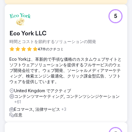
課題
5
アンソニー・イアンナリーノのブログは、インフラの規模に
追いつかなくなっていた。10万人を超える購読者と毎日更新
されるコンテンツに対応するため、プラットフォームは限界
Eco York LLC
に達していた。検索エンジンでの表示順位は低く、ナビゲー
ションは使いにくく、書籍やトレーニングプログラムのeコ
時間とコストを節約するソリューションの開発
マースもコンバージョンに繋がらなかった。競争の激しい
47件のクチコミ
B2B販売市場での競争は、状況をさらに悪化させた。
Eco Yorkは、革新的で手頃な価格のカスタムウェブサイトと
ソリューション
ソフトウェアソリューションを提供するフルサービスのウェ
Apptageは、大量配信に対応したカスタムCMSを用いてプラ
ブ開発会社です。ウェブ開発、ソーシャルメディアマーケテ
ットフォームをゼロから再構築しました。高度な検索機能、
ィング、検索エンジン最適化、クリック課金型広告、ソフト
ニュースレターのセグメンテーション、eコマース機能がす
ウェアを提供しています。
べて統合されています。SEO対策としては、戦略的な内部リ
ンク構築、ロングテールキーワードのターゲティング、サイ
United Kingdom でアクティブ
ト速度とクロール性の向上といった技術的な改善を通じて、
コンテンツマーケティング, コンテンツシンジケーション
トピックの権威性を高めることに重点を置きました。
+61
結果
Eコマース, 法律サービス
+3
オーガニックトラフィックは287%増加しました（月間訪問
任意
者数45,000人から174,000人）。1日のインプレッション数
は457%増加しました（28,000人から156,000人）。8,400
以上のキーワードでランキングされ、そのうち1,200以上が