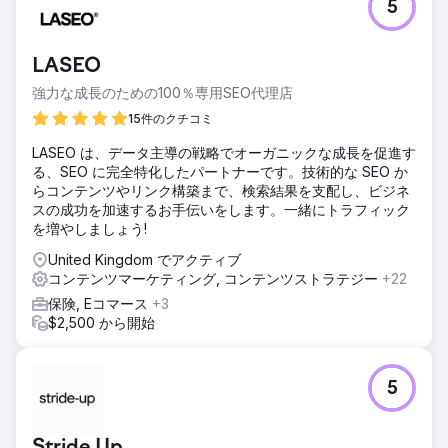
5
トップ3にランクインしました。CTRは2.1%から3.8%に改善
しました。平均順位は18.4から6.2に上昇しました。検索可視
性は34%から78%に急上昇しました。ニュースレター購読
LASEO
者は109,000人以上に増加しました。ページ読み込み時間は
64%改善し、直帰率は41%減少しました。トレーニングプロ
強力な成長のための100％専用SEO代理店
グラムへの訪問数は156%増加し、書籍販売のコンバージョ
15件のクチコミ
ンは89%増加しました。インバウンドリードは340%増加し
ました。
LASEO は、データ主導の戦略でオーガニックな成長を促進す
る、SEO に完全特化したパートナーです。技術的な SEO か
らコンテンツやリンク構築まで、検索結果を支配し、ビジネ
エージェンシーページに移動
スの成功を加速するお手伝いをします。一緒にトラフィック
を増やしましょう!
United Kingdom でアクティブ
コンテンツマーケティング, コンテンツストラテジー
+22
保険, Eコマース
+3
$2,500 から開始
5
Stride Up