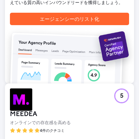
えている質の高いインバウンドリードを獲得しましょう。
ワードローブ チェスター」（3位）と「カスタムワードロー
ブドア PAX用」（1位）が含まれます。モバイルトラフィッ
ク：64%。コンバージョン率：3.2%。オーガニックリー
エージェンシーのリスト化
ド：月間47件（全問い合わせの73%）。顧客獲得コストは
有料広告より81%低い。
エージェンシーページに移動
5
MEEDEA
オンラインでの存在感を高める
4件のクチコミ