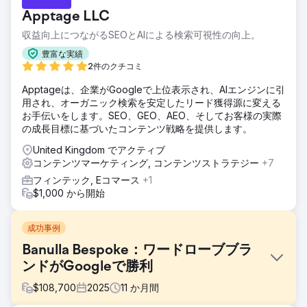
Apptage LLC
収益向上につながるSEOとAIによる検索可視性の向上。
豊富な実績
2件のクチコミ
Apptageは、企業がGoogleで上位表示され、AIエンジンに引
用され、オーガニック検索を安定したリード獲得源に変える
お手伝いをします。SEO、GEO、AEO、そしてお客様の実際
の成長目標に基づいたコンテンツ戦略を提供します。
United Kingdom でアクティブ
コンテンツマーケティング, コンテンツストラテジー
+7
フィンテック, Eコマース
+1
$1,000 から開始
成功事例
Banulla Bespoke：ワードローブブラ
ンドがGoogleで勝利
$
108,700
2025
11
か月間