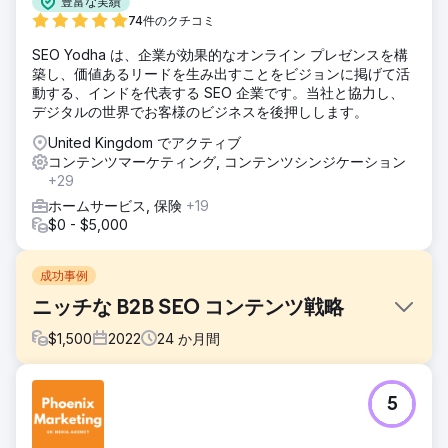
豊富な実績
74件のクチコミ
SEO Yodha は、企業が効果的なオンライン プレゼンスを構
築し、価値あるリードを生み出すことをビジョンに掲げて活
動する、インドを代表する SEO 企業です。当社と協力し、
デジタルの世界でお客様のビジネスを後押しします。
United Kingdom でアクティブ
コンテンツマーケティング, コンテンツシンジケーション
+29
ホームサービス, 保険
+19
$0 - $5,000
成功事例
ニッチな B2B SEO コンテンツ戦略
$
1,500
2022
24
か月間
課題
5
ニッチ業界における B2B SaaS ソリューションの検索エンジ
ンの可視性とオーガニック トラフィックを増やすため。この
戦略は、バックリンクや PPC 広告を使用しない有機的な成