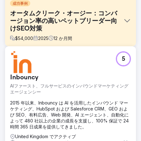
成功事例
オータムクリーク・オージー：コンバ
ージョン率の高いペットブリーダー向
けSEO対策
$
54,000
2025
12
か月間
課題
5
オータムクリーク・オージーは、大手の子犬販売サイトに対
抗できるウェブサイトを構築しつつ、家族との真の信頼関係
を築く必要がありました。AKCの資格、健康基準、透明性の
Inbouncy
高い価格設定などを明確に伝え、悪質な業者が蔓延する市場
で、感情的にも経済的にも大きな決断を下そうとしている購
AIファースト、フルサービスのインバウンドマーケティング
入者を教育する必要があったのです。
エージェンシー
ソリューション
2015 年以来、Inbouncy は AI を活用したインバウンド マー
Apptageは、eコマースと充実した教育コンテンツを組み合
ケティング、HubSpot および Salesforce CRM、GEO およ
わせたウェブサイトを構築しました。子犬の掲載情報セクシ
び SEO、有料広告、Web 開発、AI エージェント、自動化に
ョン、犬種ごとの飼育ガイド、そして透明性の高い価格設定
よって 480 社以上の企業の成長を支援し、100% 保証で 24
が一体となって機能しています。SEO対策では、フロリダ州
時間 365 日成果を提供してきました。
におけるオーストラリアン・シェパードの繁殖に関する幅広
い検索とロングテール検索をターゲットとし、高速なフォト
United Kingdom でアクティブ