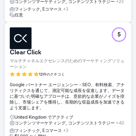
ギャラリーと完全なモバイル最適化を実現しました。
コンテンツマーケティング, コンテンツストラテジー
+23
フィンテック, Eコマース
+3
結果
任意
（1,200 から 8,900）。CTR は 3.1% から 5.4% に向上。
520 以上のキーワードでランキングされ、そのうち 68 がト
ップ 3 に入り、「ミニ オーストラリアン ブリーダー デイド
シティ」（1 位）を含む。平均順位: 11.3。検索可視性: 71%。
5
平均セッション: 4.8 ページ、6 分 23 分。問い合わせコンバ
ージョン: 8.2%。販売サイクルは 12 日から 5 日へ短縮。オ
ーガニック トラフィック: 67% (マーケットプレイスからの
Clear Click
トラフィックは 11%)。ブランド検索は 890% 増加。
マルチチャネルエクセレンスのためのマーケティングソリュ
ーション
エージェンシーページに移動
12件のクチコミ
Google パートナー エージェンシー - SEO、有料検索、アナ
リティクスを通じて、測定可能な成長を促進します。データ
に基づいた明確なアプローチは、意欲的な企業がノイズを排
除し、市場シェアを獲得し、長期的な収益成長を加速できる
よう支援します。
United Kingdom でアクティブ
コンテンツマーケティング, コンテンツストラテジー
+40
フィンテック, Eコマース
+3