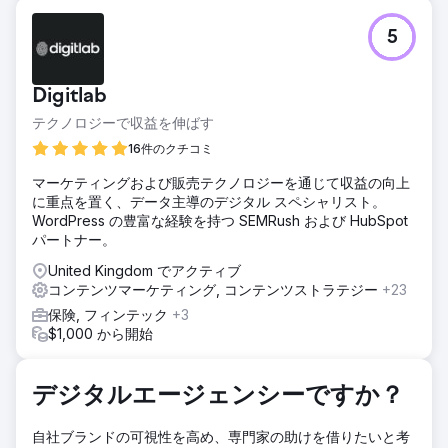
課題
5
Banulla Bespokeは、ほとんどの顧客がその存在すら知らな
かった市場で、オンラインでの存在感を確立する必要があり
ました。大手小売業者や伝統的な大工と競合する中で、IKEA
Digitlab
PAXのカスタマイズについて顧客に説明し、高額な住宅投資
に対する信頼を獲得し、チェスターとロンドンの両方で地域
テクノロジーで収益を伸ばす
的に上位にランクインする必要がありました。
16件のクチコミ
ソリューション
マーケティングおよび販売テクノロジーを通じて収益の向上
Apptageは、あらゆる段階の購入者のニーズに応えるウェブ
に重点を置く、データ主導のデジタル スペシャリスト。
サイトを構築しました。詳細なサービスページ、視覚的に分
WordPress の豊富な経験を持つ SEMRush および HubSpot
かりやすいプロジェクトギャラリー、そしてよくある質問へ
パートナー。
の回答を提供する教育的なブログコンテンツを用意しまし
た。ローカルSEOでは、ロングテールキーワード、構造化デ
United Kingdom でアクティブ
ータマークアップ、そしてギャラリーやサイト内予約の高速
コンテンツマーケティング, コンテンツストラテジー
+23
読み込みを実現するモバイルファーストデザインを採用し、
保険, フィンテック
+3
チェスターとロンドンをターゲットにしました。
$1,000 から開始
結果
9か月で月間オーガニック訪問者数がゼロから4,200人に増
加。1日のインプレッション数は12,400に達しました。340以
デジタルエージェンシーですか？
上のキーワードでランキング入りし、そのうち47がトップ3
にランクイン。平均CTRは4.7%。平均順位は8.3に向上。検
自社ブランドの可視性を高め、専門家の助けを借りたいと考
索可視性：62%。上位ランキングには「カスタムIKEA PAX