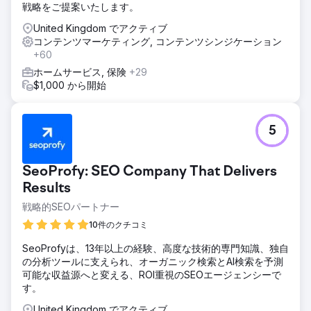
戦略をご提案いたします。
ーストーン コンテンツは、同じテーマ グループ内のロング
テール キーワードのネットワークによってサポートされ、関
United Kingdom でアクティブ
連性を高める強力なブログ戦略によって支えられていまし
コンテンツマーケティング, コンテンツシンジケーション
た。すべてのコンテンツは、関連キーワード、メタ ディスク
+60
リプション、構造化データを使用して最適化されました。
ホームサービス, 保険
+29
結果
$1,000 から開始
SEO 戦略の改善により、非ブランド キーワードの可視性が
4% から 19.77% に増加し、Google、Yahoo、Bing 全体で
オーガニック トラフィックが 50% 増加しました。これによ
5
り、オーガニック SEO に起因する WhatsApp とメール フォ
ームを通じて 1,589 件のリードが生成されました。リードか
ら販売へのコンバージョン率は 13% で、これらのオーガニ
SeoProfy: SEO Company That Delivers
ック リードは約 120 万ランドの売上に影響を与え、検索可視
Results
性の向上とターゲットを絞ったコンテンツがビジネスに多大
な影響を与えることが実証されました。
戦略的SEOパートナー
10件のクチコミ
エージェンシーページに移動
SeoProfyは、13年以上の経験、高度な技術的専門知識、独自
の分析ツールに支えられ、オーガニック検索とAI検索を予測
可能な収益源へと変える、ROI重視のSEOエージェンシーで
す。
United Kingdom でアクティブ