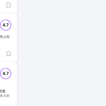
4.7
、売上向
4.7
把握、
ネスの