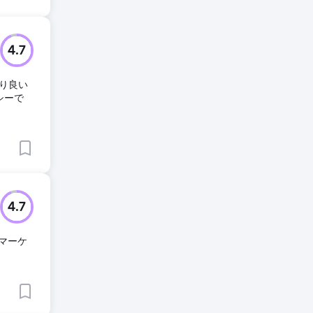
4.7
り良い
シーで
4.7
ツマーケ