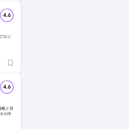
4.6
プロジ
4.6
戦略と目
その中