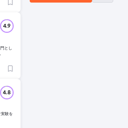
4.9
専門とし
。
4.8
な実験を