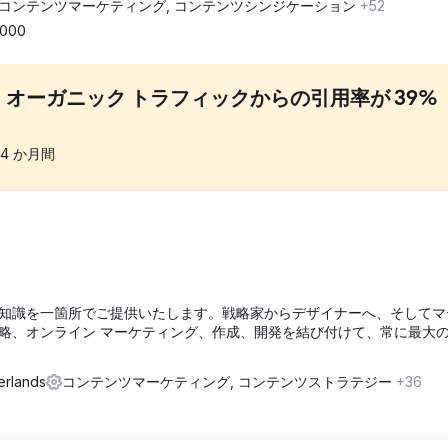
コンテンツマーケティング, コンテンツシンジケーション
+52
,000
bouw、オーガニック トラフィックからの引用率が 39%
24
か月間
ィング活動の立ち上げに協力できるかと私たちに尋ねました。ここでの焦点は、
を定期的に高めることです。
ーンとソーシャル メディア キャンペーンを組み合わせて使用しました。そこ
知識を一箇所でご提供いたします。戦略家からデザイナーへ、そしてマ
。
略、オンライン マーケティング、作成、開発を結び付けて、常に最大
経由のオーガニック引用数 +39%。現在、オーガニックのトップ 3 プレー
erlands
コンテンツマーケティング, コンテンツストラテジー
+36