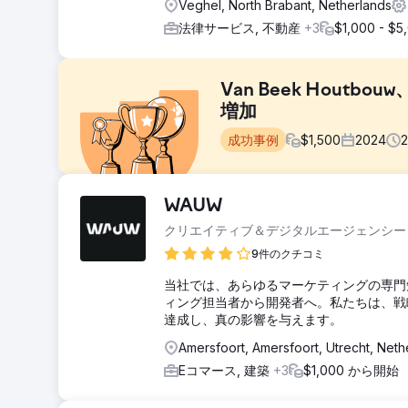
Veghel, North Brabant, Netherlands
法律サービス, 不動産
+3
$1,000 - $5
Van Beek Hout
増加
成功事例
$
1,500
2024
課題
WAUW
Van Beek Houtbouw は、さまざまなマーケテ
クリエイティブ＆デジタルエージェンシー
じてリクエストをより安定させ、オンラインでの認知度
9件のクチコミ
ソリューション
最高の CPA を得るために、Google 広告キャンペ
当社では、あらゆるマーケティングの専門
ーガニックな基盤を築くために SEO に重点を置きました
ィング担当者から開発者へ。私たちは、戦
達成し、真の影響を与えます。
結果
セッション数 +46%、ユーザー数 +42%、Google 
Amersfoort, Amersfoort, Utrecht, Neth
す。
Eコマース, 建築
+3
$1,000 から開始
エージェンシーページに移動