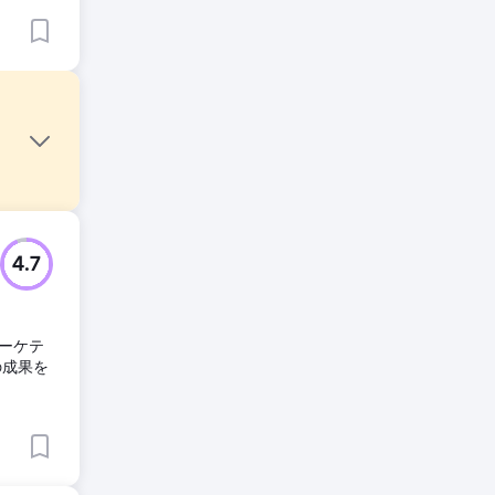
年間を通
4.7
から、オ
ーケテ
の成果を
ヤーで