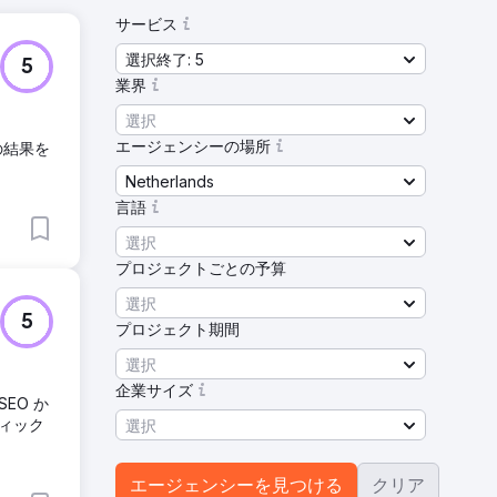
サービス
選択終了: 5
5
業界
選択
エージェンシーの場所
の結果を
Netherlands
言語
選択
プロジェクトごとの予算
選択
5
プロジェクト期間
選択
企業サイズ
EO か
ィック
選択
エージェンシーを見つける
クリア