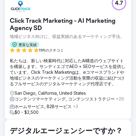
4.7
Factorには、ケトダイエットやパレオダイエットといった特
定の食事法を探している顧客向けに最適化されたSEO対策済
みのページが不足していた。さらに、同社のCMSは、各食事
Click Track Marketing - AI Marketing
法分野に対応した拡張性の高い高性能ページの作成を制限し
ていた。
Agency SD
地域ビジネス向けに、収益実績のあるマーケティング手法。
ソリューション
FactorのルートドメインをHubSpotに移行することで、ペー
豊富な実績
ジ作成の効率化を図り、その後、階層化されたピラーページ
11件のクチコミ
戦略を展開しました。これには、オーガニックトラフィック
を増やすための「ケトダイエット入門」などの教育ページ
私たちは、新しい検索時代に対応したAI構造のウェブサイト
や、オーガニック検索からの収益を促進するための「パレオ
を構築します。サンディエゴでAEO + SEOサービスを提供し
ダイエットの食事宅配サービス」などの製品に特化したペー
ています。Click Track Marketingは、eコマースブランドや
ジが含まれています。
地域ビジネスのマーケティング活動を実際の収益に結びつけ
るフルサービスのデジタルマーケティング代理店です。
結果
この施策により、オーガニック検索からの収益は273%、オ
San Diego, California, United States
ーガニック検索からのトラフィックは248%、月間オーガニ
コンテンツマーケティング, コンテンツストラテジー
+29
ックセッション数は19万1000件増加しました。また、上位3
ホームサービス, B2Bサービス
+3
位のキーワードのランキングは13%上昇し、ランキングキー
$0 - $2,500
ワードの総数は63%増加しました。
デジタルエージェンシーですか？
エージェンシーページに移動