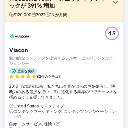
ックが 391% 増加
$
120,000
2022
18
か月間
課題
4.9
競争が激化する業界に身を置く当社は、米国、英国、ドイ
ツ、イタリア、スペイン、フランス、オランダ、ポーランド
とチェコ共和国。
Viacon
ソリューション
魅力的なコンテンツを提供するフルサービスのデジタルエー
ソルビッドのチームは、エキサイティングなオンライン証券
ジェンシー
ブローカーに最大限の露出を提供し、オーガニック トラフィ
ックを増加させ、コンバージョンを促進するために、包括的
豊富な実績
なコンテンツ マーケティング、デジタル PR、アウトリーチ
82件のクチコミ
プランを開発しました。私たちはフィンテック分野の影響力
2018 年の設立以来、私たちは企業が自らの声を発信し、決
のあるブロガーやジャーナリストとつながりました。
断力のある選択を行い、常に進化する業界の中でチャンスを
結果
掴めるよう支援してきました。
- オーガニックトラフィックが前年比で 391% 増加 - オーガ
United States でアクティブ
ニックランキングのキーワードが 335% 増加 - 623 件の掲載
コンテンツマーケティング, コンテンツシンジケーション
枠および/またはブランドの言及 - 645 件のバックリンクを
+63
獲得 (平均 DR 74) クライアントは、Forbes、Nasdaq を含
む数百の出版物で紹介されました、Business Insider、
ホームサービス, 保険
+29