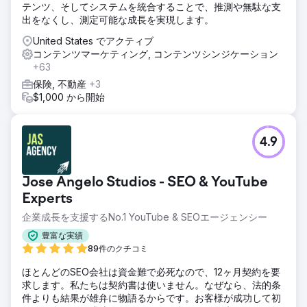
テンツ、そしてシステムを統合することで、推測や無駄な支
家、ウェブマスター、代理店を対象とした非常に詳細なハウ
出をなくし、測定可能な成長を実現します。
ツー コンテンツをオプトインすることにしました。
United States でアクティブ
結果
コンテンツマーケティング, コンテンツシンジケーション
- 4 か月でオーガニック トラフィックが 43% 増加 - オーガ
+63
ニック キーワード ランキングが 71% 増加 - 公開されたゲス
ト投稿が 57 件 - バックリンクが 62 件獲得 (平均 DR 60) ク
保険, 不動産
+3
ライアントは、Envato、Creative Bloq、Maddyness、
$1,000 から開始
Silicon Republic、Cognism、 SimplyBook、ClickBank な
ど。
4.9
エージェンシーページに移動
Jose Angelo Studios - SEO & YouTube
Experts
企業成長を支援するNo.1 YouTube & SEOエージェンシー
豊富な実績
89件のクチコミ
ほとんどのSEO会社は資金難で必死なので、12ヶ月契約を要
求します。私たちは契約書は使いません。なぜなら、法的条
件よりも結果が雄弁に物語るからです。お客様が成功して初