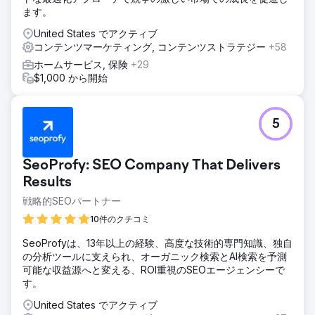
Solvid のチームは、詳細かつ完全に管理された SEO および
ます。
ゲスト ブログ戦略を作成しました。
United States でアクティブ
結果
コンテンツマーケティング, コンテンツストラテジー
+58
- 12 か月でオーガニック トラフィックが 207% 増加し、キ
ホームサービス, 保険
+29
ャンペーン開始以来 1,100% 以上増加 - Google の 1 ページ
$1,000 から開始
目に 12,897 のキーワードがランクイン - 307 の公開プレー
スメント - 389 のバックリンクを獲得（平均 DR 61）
5
エージェンシーページに移動
SeoProfy: SEO Company That Delivers
Results
戦略的SEOパートナー
10件のクチコミ
SeoProfyは、13年以上の経験、高度な技術的専門知識、独自
の分析ツールに支えられ、オーガニック検索とAI検索を予測
可能な収益源へと変える、ROI重視のSEOエージェンシーで
す。
United States でアクティブ