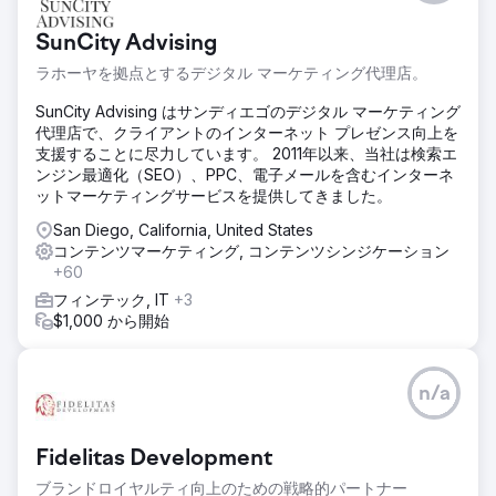
に表示できなかったため、オーガニック検索の成長は停滞し
た。クロール予算が無駄になり、重複するコンテンツが混乱
SunCity Advising
を招き、eコマースの構造も理解しにくくなっていた。
ラホーヤを拠点とするデジタル マーケティング代理店。
ソリューション
ルートドメインの監査、XMLサイトマップの整理、クロール
SunCity Advising はサンディエゴのデジタル マーケティング
の無駄を減らすための低価値ページ削除を実施しました。重
代理店で、クライアントのインターネット プレゼンス向上を
複するコンテンツを統合し、キーワードターゲティングの改
支援することに尽力しています。 2011年以来、当社は検索エ
善、見出し構造の明確化、スキーマの強化によりShopifyの
ンジン最適化（SEO）、PPC、電子メールを含むインターネ
商品ページを改善しました。さらに、内部リンクを強化し、
ットマーケティングサービスを提供してきました。
購買意欲の高い比較ピラーを導入しました。
San Diego, California, United States
結果
コンテンツマーケティング, コンテンツシンジケーション
このキャンペーンにより、月間オーガニック検索収益は
+60
820%増加、オーガニック検索セッション数は95.87%増
フィンテック, IT
+3
加、オーガニックショッピングセッション数は200.5%増加
$1,000 から開始
しました。また、Googleの平均ランキングは14.53から9.78
に向上し、LLMによる収益は17,205%増加しました。
n/a
エージェンシーページに移動
Fidelitas Development
ブランドロイヤルティ向上のための戦略的パートナー