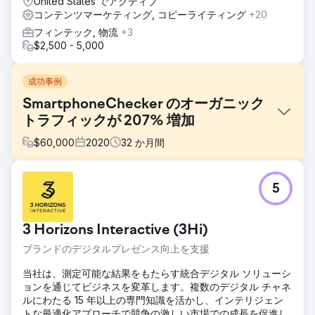
United States でアクティブ
コンテンツマーケティング, コピーライティング
+20
フィンテック, 物流
+3
$2,500 - 5,000
成功事例
SmartphoneChecker のオーガニック
トラフィックが 207% 増加
$
60,000
2020
32
か月間
課題
5
非常に飽和した市場にあるため、SmartphoneChecker (人気
の電話比較エンジン) は、大手企業と競争できるようにする
ために、大量の SEO とゲスト ブログの作業を必要としまし
3 Horizons Interactive (3Hi)
た。
ブランドのデジタルプレゼンス向上を支援
ソリューション
Solvid は、SmartphoneChecker のランキングを向上させ、
当社は、測定可能な結果をもたらす統合デジタル ソリューシ
バックリンクを獲得し、質の高いメディア報道を確保するこ
ョンを通じてビジネスを変革します。複数のデジタル チャネ
とで手数料収入を生み出す販売ページへのオーガニック トラ
ルにわたる 15 年以上の専門知識を活かし、インテリジェン
フィックを促進するのを支援する契約を締結しました。
トな最適化アプローチで競争の激しい市場での成長を促進し