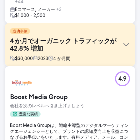
+44
Eコマース, メーカー
+3
$1,000 - 2,500
成功事例
4 か月でオーガニック トラフィックが
42.8% 増加
$
30,000
2023
4
か月間
課題
4.9
当社のクライアントは、WordPress ホスティング、VPS ホ
スティング、ドメイン名登録、および Web サイト ビルダー
サービスを提供する、国際的な大手 Web サイト ホスティン
Boost Media Group
グ プロバイダーです。クライアントは、英国部門のオーガニ
ック トラフィックを増やすために、ゲスト ブログとリンク
会社を次のレベルへ引き上げましょう
構築サービスをリクエストしました。
豊富な実績
ソリューション
Boost Media Groupは、戦略主導型のデジタルマーケティン
英国を拠点とする関連するメディア関係者を広範囲に調査し
グエージェンシーとして、ブランドの認知度向上を収益につ
た後、ソルビッドのチームはブロガーへの働きかけを行う見
なげるお手伝いをいたします。有料メディア、メール、コン
込み客のリストを作成しました。私たちは、起業家、起業