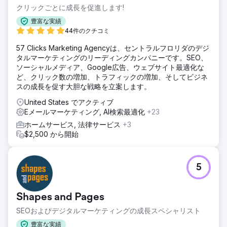
出を 75% 削減しながら、2022 年以来初めて会員数がプラス
クリックごとに成長を促進します!
成長を達成しました。ブランド リセットにより、同社は新た
豊富な実績
な成功への道を歩み始め、パートナーシップ開始以来、毎月
44件のクチコミ
着実に成長しています。Anchour は、アクション、明確なコ
ミュニケーション、Walden チームとの緊密な連携に重点を
57 Clicks Marketing Agencyは、セントラルフロリダのデジ
置いており、マーケティング部門の信頼できる延長として、
タルマーケティングのリーディングカンパニーです。SEO、
目に見えるビジネス インパクトをもたらしています。
ソーシャルメディア、Google広告、ウェブサイト最適化な
ど、クリック数の増加、トラフィックの増加、そしてビジネ
スの成長を促す大胆な戦略を立案します。
エージェンシーページに移動
United States でアクティブ
Eメールマーケティング, AI検索最適化
+23
ホームサービス, 法律サービス
+3
$2,500 から開始
5
Shapes and Pages
SEOおよびデジタルマーケティングの成長スペシャリスト
豊富な実績