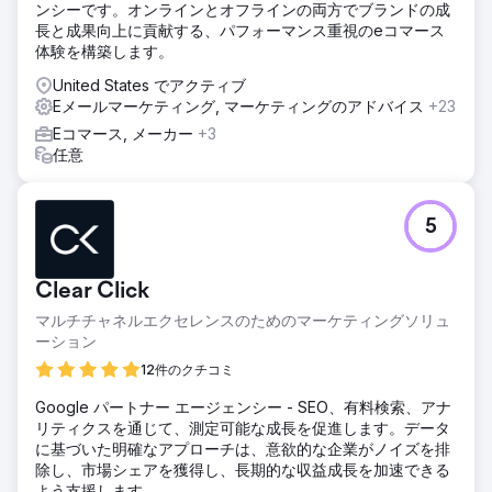
ンシーです。オンラインとオフラインの両方でブランドの成
Clear Click は Hubject のレポート作成を合理化し、アドホ
長と成果向上に貢献する、パフォーマンス重視のeコマース
ック リクエストを 40% 削減して効率性を向上させました。
体験を構築します。
予算計画はデータ モデルを使用して最適化され、デジタル
チャネルに 4 万ポンドの追加予算を確保しました。Google
United States でアクティブ
広告の翻訳コストは、大量市場に焦点を当て、節約した資金
Eメールマーケティング, マーケティングのアドバイス
+23
を他のメディアに再配分することで 25,000 ポンド削減され
Eコマース, メーカー
+3
ました。ターゲットを絞った Google 広告戦略により、地理
任意
的ターゲティングの改良と継続的な最適化により、顧客獲得
が前年比 610% 増加しました。
結果
5
新規顧客が前年比 610% 増加。予算モデリングの導入により
40,000 ポンドを節約。最も費用対効果の高い翻訳サービス
により 25,000 ポンドを節約。
Clear Click
マルチチャネルエクセレンスのためのマーケティングソリュ
エージェンシーページに移動
ーション
12件のクチコミ
Google パートナー エージェンシー - SEO、有料検索、アナ
リティクスを通じて、測定可能な成長を促進します。データ
に基づいた明確なアプローチは、意欲的な企業がノイズを排
除し、市場シェアを獲得し、長期的な収益成長を加速できる
よう支援します。