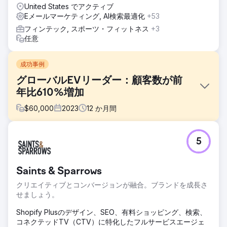
United States でアクティブ
Eメールマーケティング, AI検索最適化
+53
フィンテック, スポーツ・フィットネス
+3
任意
成功事例
グローバルEVリーダー：顧客数が前
年比610%増加
$
60,000
2023
12
か月間
課題
5
Hubject のマーケティング レポートは一貫性がなく、詳細が
不足していました。Clear Click は、定期的で詳細な更新のた
めの構造化されたレポート フレームワークを導入しました。
Saints & Sparrows
ドキュメントがほとんどなかったため予算計画が不明確でし
たが、透明性の高いメディア支出システムによって配分が改
クリエイティブとコンバージョンが融合。ブランドを成長さ
善されました。機械翻訳と市場内のパートナーを活用するこ
せましょう。
とで、Google 広告の高額な翻訳コストが削減され、効果を
維持しながら予算を節約できました。
Shopify Plusのデザイン、SEO、有料ショッピング、検索、
コネクテッドTV（CTV）に特化したフルサービスエージェ
ソリューション