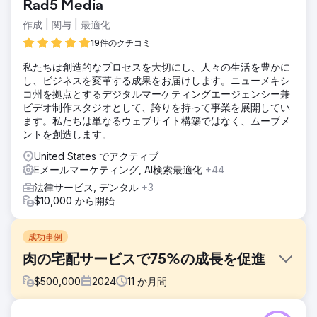
Rad5 Media
作成 | 関与 | 最適化
19件のクチコミ
私たちは創造的なプロセスを大切にし、人々の生活を豊かに
し、ビジネスを変革する成果をお届けします。ニューメキシ
コ州を拠点とするデジタルマーケティングエージェンシー兼
ビデオ制作スタジオとして、誇りを持って事業を展開してい
ます。私たちは単なるウェブサイト構築ではなく、ムーブメ
ントを創造します。
United States でアクティブ
Eメールマーケティング, AI検索最適化
+44
法律サービス, デンタル
+3
$10,000 から開始
成功事例
肉の宅配サービスで75%の成長を促進
$
500,000
2024
11
か月間