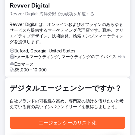
ることでした。クライアントの現在の SEO 戦略は、月間検
Revver Digital
索数が 6,800 のブランド キーワードに重点を置いていまし
たが、月間検索数が 28,000 という大きな可能性を秘めた非
Revver Digital: 海洋分野での成功を加速する
ブランド キーワード カテゴリでの可視性が不足していまし
た。
Revver Digital は、オンラインおよびオフラインのあらゆる
サービスを提供するマーケティング代理店です。戦略、クリ
ソリューション
エイティブデザイン、技術開発、検索エンジンマーケティン
この課題に対処するために、私たちは大量の非ブランドキー
グを提供します。
ワードをターゲットにしたコーナーストーン コンテンツ戦略
を実施しました。私たちの目標は、バックリンク活動に頼る
Buford, Georgia, United States
ことなく、権威と可視性を構築することでした。このコーナ
Eメールマーケティング, マーケティングのアドバイス
+55
ーストーン コンテンツは、同じテーマ グループ内のロング
Eコマース
テール キーワードのネットワークによってサポートされ、関
$5,000 - 10,000
連性を高める強力なブログ戦略によって支えられていまし
た。すべてのコンテンツは、関連キーワード、メタ ディスク
リプション、構造化データを使用して最適化されました。
デジタルエージェンシーですか？
結果
SEO 戦略の改善により、非ブランド キーワードの可視性が
自社ブランドの可視性を高め、専門家の助けを借りたいと考
4% から 19.77% に増加し、Google、Yahoo、Bing 全体で
えている質の高いインバウンドリードを獲得しましょう。
オーガニック トラフィックが 50% 増加しました。これによ
り、オーガニック SEO に起因する WhatsApp とメール フォ
エージェンシーのリスト化
ームを通じて 1,589 件のリードが生成されました。リードか
ら販売へのコンバージョン率は 13% で、これらのオーガニ
ック リードは約 120 万ランドの売上に影響を与え、検索可視