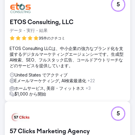
課題
5
現代的なファーマーズマーケットである Walden Local は、
デジタルエクスペリエンスを近代化し、会員基盤を拡大する
ための持続可能で一貫した方法を確立する必要がありまし
ETOS Consulting, LLC
た。2022 年以降、会員数が減少している同社は、一貫性の
あるブランドと効果的なマーケティング戦略を構築するとい
データ - 実行 - 結果
う大きな課題に直面していました。状況を好転させ、測定可
35件のクチコミ
能な成長を促進するために、ブランディング、Web サイ
ト、マーケティング活動を改善できるパートナーが必要でし
ETOS Consulting LLCは、中小企業の強力なブランド化を支
た。
援するデジタルマーケティングエージェンシーです。生成型
AI検索、SEO、フルスタック広告、コールドアウトリーチな
ソリューション
どのサービスを提供しています。
Anchour は、ブランド戦略、Web デザイン、メディア プラ
ンニング、クリエイティブ開発、検索エンジン マーケティン
United States でアクティブ
グなど、フル サービスのサポートを提供しました。Walden
Eメールマーケティング, AI検索最適化
+22
の Web サイト、コミュニケーション、メンバー ベースを監
ホームサービス, 美容・フィットネス
+3
査した後、Anchour は主要な改善領域を特定しました。ブラ
$1,000 から開始
ンド ガイドライン、ソーシャル メディア コンテンツ、メー
ル キャンペーン (Klaviyo 経由)、コネクテッド TV クリエイ
ティブ (MNTN 経由) などの資産を提供しました。Anchour
は、Slack とプロジェクト管理ツールを使用して Walden の
5
チームと統合し、シームレスな実行を実現しました。
結果
57 Clicks Marketing Agency
Anchour の取り組みは大きな成果をもたらし、Walden は支