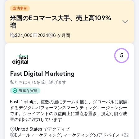
成功事例
米国のEコマース大手、売上高109%
増
$
24,000
2024
6
か月間
課題
5
クライアントのShopifyストアは、安定したトラフィックを
獲得しているにもかかわらず、売上の伸び悩み、リピート率
の低さ、有料広告からの収益率の低さに悩まされていまし
Fast Digital Marketing
た。マーケティングには適切なセグメンテーションが欠如し
ており、CRMの設定もカスタマージャーニーを効果的に追跡
私たちはそれを成し遂げます
するには不十分でした。
豊富な実績
ソリューション
Fast Digitalは、複数の国にチームを擁し、グローバルに展開
当社は、購入意欲の高い顧客をターゲットとする AI を活用し
するデジタルパフォーマンスマーケティングエージェンシー
た顧客セグメンテーションを実装し、メール ナーチャリング
です。クライアントの収益向上に重点を置き、測定可能な成
ファネルを再構築して顧客維持率を向上させ、Google 広告
果の創出に注力しています。
と Meta 広告を最適化して ROI を向上させ、HubSpot CRM
を統合して販売パイプラインの完全な可視性とパフォーマン
United States でアクティブ
スの追跡を実現しました。
Eメールマーケティング, マーケティングのアドバイス
+22