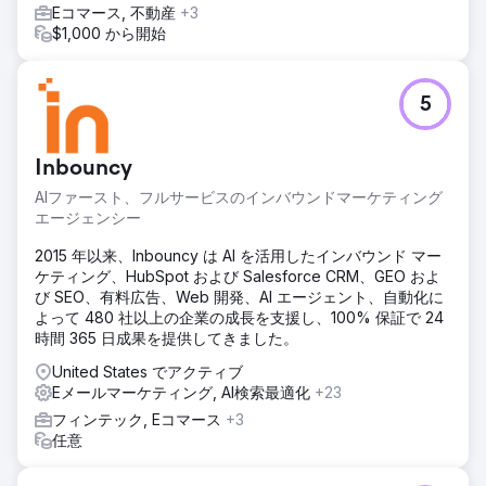
結果
Eコマース, 不動産
+3
6ヶ月間で、オンライン売上は109%増加し、リピート購入は
$1,000 から開始
32%増加、有料広告のROIは1.8倍から4.5倍に向上しました。
クライアントはリアルタイムの営業インサイトを獲得し、意
思決定の迅速化とマーケティング費用の効率化を実現し、持
5
続可能な成長軌道を維持しました。
エージェンシーページに移動
Inbouncy
AIファースト、フルサービスのインバウンドマーケティング
エージェンシー
2015 年以来、Inbouncy は AI を活用したインバウンド マー
ケティング、HubSpot および Salesforce CRM、GEO およ
び SEO、有料広告、Web 開発、AI エージェント、自動化に
よって 480 社以上の企業の成長を支援し、100% 保証で 24
時間 365 日成果を提供してきました。
United States でアクティブ
Eメールマーケティング, AI検索最適化
+23
フィンテック, Eコマース
+3
任意