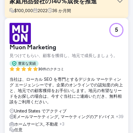
家庭用品会社の140%成長を推進
$
100,000
2022
36
か月間
課題
5
高品質のロープ製品を専門とする家庭用品小売業者である
The Rope Company は、ブランディングとデジタルプレゼ
ンスを刷新する必要がありました。目標は、ブランドの認知
Muon Marketing
度を高め、ユーザーエクスペリエンスを強化し、収益の成長
を促進しながら、同社の使命と価値観を反映した、統一感の
見つけてもらい、顧客を獲得し、地元で成長しましょう。
ある時代を超越した外観を作成することでした。
豊富な実績
ソリューション
30件のクチコミ
Anchour は、新しいロゴ、サブマーク、カラーパレット、ブ
当社は、ローカル SEO を専門とするデジタル マーケティン
ランド戦略を含む完全なブランド刷新を実現しました。The
グ エージェンシーです。企業のオンラインでの認知度の向上
Rope Company の Web サイトを再設計し、UX/UI の強化、
と、地元での顧客獲得をお手伝いします。地元の有望なリー
ナビゲーションの改善、SEO 統合により、WooCommerce
ドをお探しの場合は、今すぐ当社にご連絡いただき、無料相
から Shopify に移行しました。また、Facebook、
談をご利用ください。
Instagram、YouTube の広告を管理し、メール マーケティン
グ キャンペーンを実施しました。同社のチームは、すべての
United States でアクティブ
取り組みが新しいブランドと一致するようにし、すべてのチ
Eメールマーケティング, マーケティングのアドバイス
+39
ャネルで統一感のある時代を超越した外観を実現しました。
ホームサービス, 不動産
+3
結果
任意