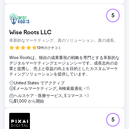
収益の増加: 製品価格を値上げしたにもかかわらず収益が増
加し、刷新されたブランディングの強みとユーザー エクスペ
リエンスの向上が実証されました。ブランド認知度の強化:
5
展示会の参加者と顧客は、統一されたプロフェッショナルな
ブランディングに好意的に反応し、会社の評判を高めまし
た。信頼性の向上: 新しいブランディングにより、すべての
Wise Roots LLC
チャネルで時代を超越した統一された外観が提供され、顧客
とパートナーの両方との信頼が構築されました。
革新的なマーケティング。真のソリューション。真の成長。
13件のクチコミ
エージェンシーページに移動
Wise Rootsは、独自の成果重視の戦略を専門とする革新的な
デジタルマーケティングエージェンシーです。成長志向の企
業と提携し、売上と収益の向上を目的としたカスタムマーケ
ティングソリューションを提供しています。
United States でアクティブ
Eメールマーケティング, AI検索最適化
+15
ヘルスケア・医療サービス, Eコマース
+3
$1,000 から開始
5