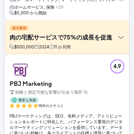
ホームサービス, 保険
+29
$5,000 から開始
成功事例
肉の宅配サービスで75%の成長を促進
$
500,000
2024
11
か月間
課題
4.9
現代的なファーマーズマーケットである Walden Local は、
デジタルエクスペリエンスを近代化し、会員基盤を拡大する
ための持続可能で一貫した方法を確立する必要がありまし
PBJ Marketing
た。2022 年以降、会員数が減少している同社は、一貫性の
あるブランドと効果的なマーケティング戦略を構築するとい
🏆 戦略と測定可能な影響が出会う場所 🚀
う大きな課題に直面していました。状況を好転させ、測定可
豊富な実績
能な成長を促進するために、ブランディング、Web サイ
15件のクチコミ
ト、マーケティング活動を改善できるパートナーが必要でし
た。
PBJマーケティングは、SEO、有料メディア、アトリビュー
ション＆レポートに特化した、パフォーマンス重視のデジタ
ソリューション
ルマーケティングソリューションを提供しています。データ
Anchour は、ブランド戦略、Web デザイン、メディア プラ
に基づいた戦略は、各クライアントの目標と課題に基づいて
ンニング、クリエイティブ開発、検索エンジン マーケティン