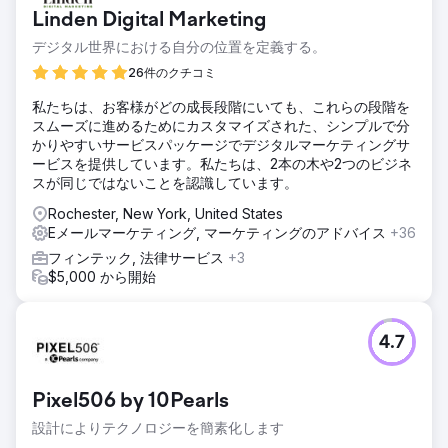
ンスを刷新する必要がありました。目標は、ブランドの認知
Linden Digital Marketing
度を高め、ユーザーエクスペリエンスを強化し、収益の成長
を促進しながら、同社の使命と価値観を反映した、統一感の
デジタル世界における自分の位置を定義する。
ある時代を超越した外観を作成することでした。
26件のクチコミ
ソリューション
私たちは、お客様がどの成長段階にいても、これらの段階を
Anchour は、新しいロゴ、サブマーク、カラーパレット、ブ
スムーズに進めるためにカスタマイズされた、シンプルで分
ランド戦略を含む完全なブランド刷新を実現しました。The
かりやすいサービスパッケージでデジタルマーケティングサ
Rope Company の Web サイトを再設計し、UX/UI の強化、
ービスを提供しています。私たちは、2本の木や2つのビジネ
ナビゲーションの改善、SEO 統合により、WooCommerce
スが同じではないことを認識しています。
から Shopify に移行しました。また、Facebook、
Instagram、YouTube の広告を管理し、メール マーケティン
Rochester, New York, United States
グ キャンペーンを実施しました。同社のチームは、すべての
Eメールマーケティング, マーケティングのアドバイス
+36
取り組みが新しいブランドと一致するようにし、すべてのチ
フィンテック, 法律サービス
+3
ャネルで統一感のある時代を超越した外観を実現しました。
$5,000 から開始
結果
収益の増加: 製品価格を値上げしたにもかかわらず収益が増
加し、刷新されたブランディングの強みとユーザー エクスペ
4.7
リエンスの向上が実証されました。ブランド認知度の強化:
展示会の参加者と顧客は、統一されたプロフェッショナルな
ブランディングに好意的に反応し、会社の評判を高めまし
Pixel506 by 10Pearls
た。信頼性の向上: 新しいブランディングにより、すべての
チャネルで時代を超越した統一された外観が提供され、顧客
設計によりテクノロジーを簡素化します
とパートナーの両方との信頼が構築されました。