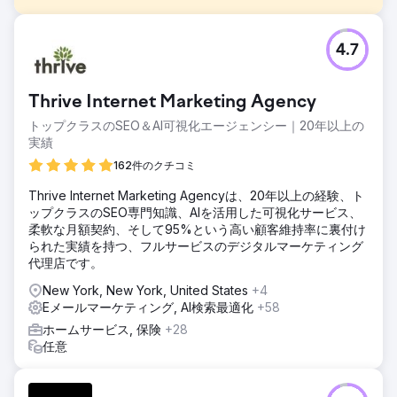
課題
4.7
クライアントのShopifyストアは、安定したトラフィックを
獲得しているにもかかわらず、売上の伸び悩み、リピート率
の低さ、有料広告からの収益率の低さに悩まされていまし
Thrive Internet Marketing Agency
た。マーケティングには適切なセグメンテーションが欠如し
ており、CRMの設定もカスタマージャーニーを効果的に追跡
トップクラスのSEO＆AI可視化エージェンシー｜20年以上の
するには不十分でした。
実績
ソリューション
162件のクチコミ
当社は、購入意欲の高い顧客をターゲットとする AI を活用し
Thrive Internet Marketing Agencyは、20年以上の経験、ト
た顧客セグメンテーションを実装し、メール ナーチャリング
ップクラスのSEO専門知識、AIを活用した可視化サービス、
ファネルを再構築して顧客維持率を向上させ、Google 広告
柔軟な月額契約、そして95%という高い顧客維持率に裏付け
と Meta 広告を最適化して ROI を向上させ、HubSpot CRM
られた実績を持つ、フルサービスのデジタルマーケティング
を統合して販売パイプラインの完全な可視性とパフォーマン
代理店です。
スの追跡を実現しました。
New York, New York, United States
+4
結果
Eメールマーケティング, AI検索最適化
+58
6ヶ月間で、オンライン売上は109%増加し、リピート購入は
32%増加、有料広告のROIは1.8倍から4.5倍に向上しました。
ホームサービス, 保険
+28
クライアントはリアルタイムの営業インサイトを獲得し、意
任意
思決定の迅速化とマーケティング費用の効率化を実現し、持
続可能な成長軌道を維持しました。