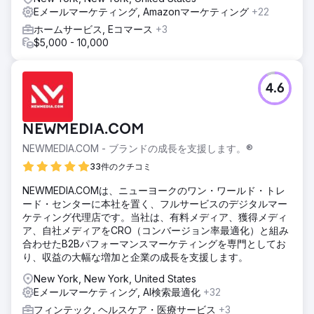
チャネルに 4 万ポンドの追加予算を確保しました。Google
Eメールマーケティング, Amazonマーケティング
+22
広告の翻訳コストは、大量市場に焦点を当て、節約した資金
ホームサービス, Eコマース
+3
を他のメディアに再配分することで 25,000 ポンド削減され
$5,000 - 10,000
ました。ターゲットを絞った Google 広告戦略により、地理
的ターゲティングの改良と継続的な最適化により、顧客獲得
が前年比 610% 増加しました。
4.6
結果
新規顧客が前年比 610% 増加。予算モデリングの導入により
40,000 ポンドを節約。最も費用対効果の高い翻訳サービス
NEWMEDIA.COM
により 25,000 ポンドを節約。
NEWMEDIA.COM - ブランドの成長を支援します。®
33件のクチコミ
エージェンシーページに移動
NEWMEDIA.COMは、ニューヨークのワン・ワールド・トレ
ード・センターに本社を置く、フルサービスのデジタルマー
ケティング代理店です。当社は、有料メディア、獲得メディ
ア、自社メディアをCRO（コンバージョン率最適化）と組み
合わせたB2Bパフォーマンスマーケティングを専門としてお
り、収益の大幅な増加と企業の成長を支援します。
New York, New York, United States
Eメールマーケティング, AI検索最適化
+32
フィンテック, ヘルスケア・医療サービス
+3