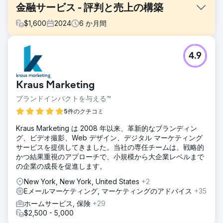
金融サービス - 評判と売上の構築
$
1,600
2024
6
か月間
課題
4.9
私たちの目標は、非ブランド キーワードで強力な SEO プレ
ゼンスを構築し、より大きな検索ボリュームの機会を活用す
ることでした。クライアントの現在の SEO 戦略は、月間検
Kraus Marketing
索数が 6,800 のブランド キーワードに重点を置いていまし
たが、月間検索数が 28,000 という大きな可能性を秘めた非
ブランドインパクトを与える™
ブランド キーワード カテゴリでの可視性が不足していまし
5件のクチコミ
た。
Kraus Marketing は 2008 年以来、革新的なブランディン
ソリューション
グ、ビデオ撮影、Web デザイン、デジタル マーケティング
この課題に対処するために、私たちは大量の非ブランドキー
サービスを提供してきました。当社の専任チームは、戦略的
ワードをターゲットにしたコーナーストーン コンテンツ戦略
かつ結果重視のアプローチで、小規模から大企業レベルまで
を実施しました。私たちの目標は、バックリンク活動に頼る
の企業の成長を促進します。
ことなく、権威と可視性を構築することでした。このコーナ
ーストーン コンテンツは、同じテーマ グループ内のロング
New York, New York, United States
+2
テール キーワードのネットワークによってサポートされ、関
Eメールマーケティング, マーケティングのアドバイス
+35
連性を高める強力なブログ戦略によって支えられていまし
ホームサービス, 保険
+29
た。すべてのコンテンツは、関連キーワード、メタ ディスク
$2,500 - 5,000
リプション、構造化データを使用して最適化されました。