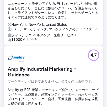
ニューヨーク + ラテンアメリカ: 当社のサービスと地理の組
み合わせにより、当社には独自のグローバルな視点が与えら
エージェンシーページに移動
れ、クライアントがシームレスに作業し、当社のチームとネ
イティブに連携できるようになります。
New York, New York, United States
Eメールマーケティング, マーケティングのアドバイス
+43
フィンテック, ヘルスケア・医療サービス
+3
$1,000 から開始
4.7
Amplify Industrial Marketing +
Guidance
マーケティングは必要ありません、必要なのは販売です。
Amplify は B2B 産業マーケティング会社で、メーカー、サプ
ライヤー、流通業者、産業インテグレーター、商用サービス
プロバイダー、ヘルスケア会社、医療技術、会員協会を成長
目標の達成に導きます。