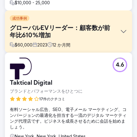
$10,000 - 25,000
成功事例
グローバルEVリーダー：顧客数が前
年比610%増加
$
60,000
2023
12
か月間
課題
4.6
Hubject のマーケティング レポートは一貫性がなく、詳細が
不足していました。Clear Click は、定期的で詳細な更新のた
めの構造化されたレポート フレームワークを導入しました。
Taktical Digital
ドキュメントがほとんどなかったため予算計画が不明確でし
たが、透明性の高いメディア支出システムによって配分が改
ブランドとパフォーマンスをひとつに
善されました。機械翻訳と市場内のパートナーを活用するこ
17件のクチコミ
とで、Google 広告の高額な翻訳コストが削減され、効果を
維持しながら予算を節約できました。
有料ソーシャル広告、SEO、電子メール マーケティング、コ
ンバージョンの最適化を担当する一流のデジタル マーケティ
ソリューション
ング代理店です。ビジネスを成長させるために会話を始めま
Clear Click は Hubject のレポート作成を合理化し、アドホ
しょう。
ック リクエストを 40% 削減して効率性を向上させました。
予算計画はデータ モデルを使用して最適化され、デジタル
New York, New York, United States