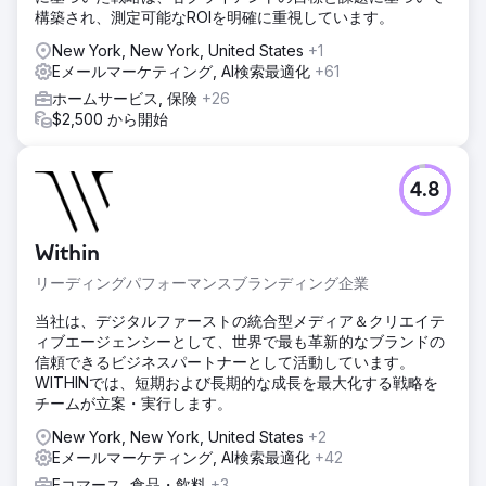
構築され、測定可能なROIを明確に重視しています。
グなど、フル サービスのサポートを提供しました。Walden
の Web サイト、コミュニケーション、メンバー ベースを監
New York, New York, United States
+1
査した後、Anchour は主要な改善領域を特定しました。ブラ
Eメールマーケティング, AI検索最適化
+61
ンド ガイドライン、ソーシャル メディア コンテンツ、メー
ホームサービス, 保険
+26
ル キャンペーン (Klaviyo 経由)、コネクテッド TV クリエイ
$2,500 から開始
ティブ (MNTN 経由) などの資産を提供しました。Anchour
は、Slack とプロジェクト管理ツールを使用して Walden の
チームと統合し、シームレスな実行を実現しました。
4.8
結果
Anchour の取り組みは大きな成果をもたらし、Walden は支
出を 75% 削減しながら、2022 年以来初めて会員数がプラス
Within
成長を達成しました。ブランド リセットにより、同社は新た
な成功への道を歩み始め、パートナーシップ開始以来、毎月
リーディングパフォーマンスブランディング企業
着実に成長しています。Anchour は、アクション、明確なコ
当社は、デジタルファーストの統合型メディア＆クリエイテ
ミュニケーション、Walden チームとの緊密な連携に重点を
ィブエージェンシーとして、世界で最も革新的なブランドの
置いており、マーケティング部門の信頼できる延長として、
信頼できるビジネスパートナーとして活動しています。
目に見えるビジネス インパクトをもたらしています。
WITHINでは、短期および長期的な成長を最大化する戦略を
チームが立案・実行します。
エージェンシーページに移動
New York, New York, United States
+2
Eメールマーケティング, AI検索最適化
+42
Eコマース, 食品・飲料
+3