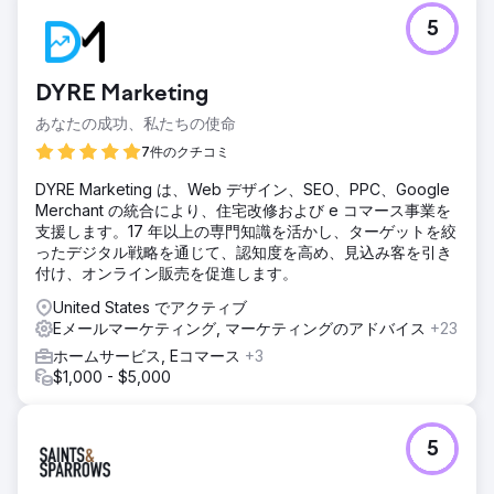
オーガニック トラフィックが 50% 増加しました。これによ
5
り、オーガニック SEO に起因する WhatsApp とメール フォ
ームを通じて 1,589 件のリードが生成されました。リードか
ら販売へのコンバージョン率は 13% で、これらのオーガニ
DYRE Marketing
ック リードは約 120 万ランドの売上に影響を与え、検索可視
性の向上とターゲットを絞ったコンテンツがビジネスに多大
あなたの成功、私たちの使命
な影響を与えることが実証されました。
7件のクチコミ
DYRE Marketing は、Web デザイン、SEO、PPC、Google
エージェンシーページに移動
Merchant の統合により、住宅改修および e コマース事業を
支援します。17 年以上の専門知識を活かし、ターゲットを絞
ったデジタル戦略を通じて、認知度を高め、見込み客を引き
付け、オンライン販売を促進します。
United States でアクティブ
Eメールマーケティング, マーケティングのアドバイス
+23
ホームサービス, Eコマース
+3
$1,000 - $5,000
5