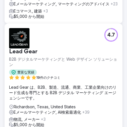
ンニング、クリエイティブ開発、検索エンジン マーケティン
Eメールマーケティング, マーケティングのアドバイス
+23
グなど、フル サービスのサポートを提供しました。Walden
Eコマース, 建築
+3
の Web サイト、コミュニケーション、メンバー ベースを監
$5,000 から開始
査した後、Anchour は主要な改善領域を特定しました。ブラ
ンド ガイドライン、ソーシャル メディア コンテンツ、メー
ル キャンペーン (Klaviyo 経由)、コネクテッド TV クリエイ
ティブ (MNTN 経由) などの資産を提供しました。Anchour
4.7
は、Slack とプロジェクト管理ツールを使用して Walden の
チームと統合し、シームレスな実行を実現しました。
Lead Gear
結果
Anchour の取り組みは大きな成果をもたらし、Walden は支
B2B デジタルマーケティングと Web デザイン ソリューショ
出を 75% 削減しながら、2022 年以来初めて会員数がプラス
ン
成長を達成しました。ブランド リセットにより、同社は新た
豊富な実績
な成功への道を歩み始め、パートナーシップ開始以来、毎月
19件のクチコミ
着実に成長しています。Anchour は、アクション、明確なコ
ミュニケーション、Walden チームとの緊密な連携に重点を
Lead Gear は、B2B、製造、流通、商業、工業企業向けのリ
置いており、マーケティング部門の信頼できる延長として、
ード生成を専門とする B2B デジタル マーケティング エージ
目に見えるビジネス インパクトをもたらしています。
ェンシーです。
Richardson, Texas, United States
エージェンシーページに移動
Eメールマーケティング, AI検索最適化
+39
物流, メーカー
+3
$5,000 から開始