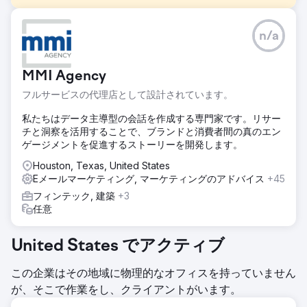
課題
n/a
私たちの目標は、非ブランド キーワードで強力な SEO プレ
ゼンスを構築し、より大きな検索ボリュームの機会を活用す
ることでした。クライアントの現在の SEO 戦略は、月間検
MMI Agency
索数が 6,800 のブランド キーワードに重点を置いていまし
たが、月間検索数が 28,000 という大きな可能性を秘めた非
フルサービスの代理店として設計されています。
ブランド キーワード カテゴリでの可視性が不足していまし
た。
私たちはデータ主導型の会話を作成する専門家です。リサー
チと洞察を活用することで、ブランドと消費者間の真のエン
ソリューション
ゲージメントを促進するストーリーを開発します。
この課題に対処するために、私たちは大量の非ブランドキー
ワードをターゲットにしたコーナーストーン コンテンツ戦略
Houston, Texas, United States
を実施しました。私たちの目標は、バックリンク活動に頼る
Eメールマーケティング, マーケティングのアドバイス
+45
ことなく、権威と可視性を構築することでした。このコーナ
フィンテック, 建築
+3
ーストーン コンテンツは、同じテーマ グループ内のロング
任意
テール キーワードのネットワークによってサポートされ、関
連性を高める強力なブログ戦略によって支えられていまし
た。すべてのコンテンツは、関連キーワード、メタ ディスク
United States でアクティブ
リプション、構造化データを使用して最適化されました。
この企業はその地域に物理的なオフィスを持っていません
結果
が、そこで作業をし、クライアントがいます。
SEO 戦略の改善により、非ブランド キーワードの可視性が
4% から 19.77% に増加し、Google、Yahoo、Bing 全体で