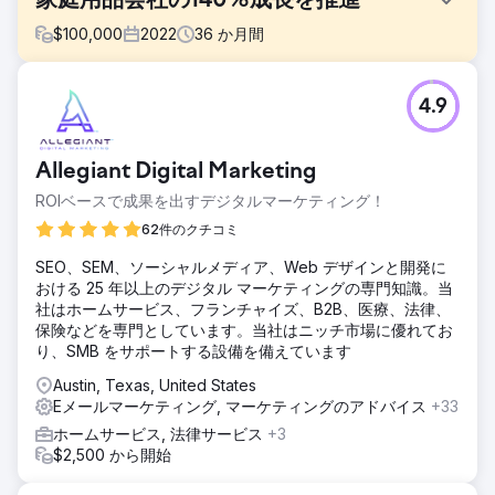
家庭用品会社の140%成長を推進
$
100,000
2022
36
か月間
課題
4.9
高品質のロープ製品を専門とする家庭用品小売業者である
The Rope Company は、ブランディングとデジタルプレゼ
ンスを刷新する必要がありました。目標は、ブランドの認知
Allegiant Digital Marketing
度を高め、ユーザーエクスペリエンスを強化し、収益の成長
を促進しながら、同社の使命と価値観を反映した、統一感の
ROIベースで成果を出すデジタルマーケティング！
ある時代を超越した外観を作成することでした。
62件のクチコミ
ソリューション
SEO、SEM、ソーシャルメディア、Web デザインと開発に
Anchour は、新しいロゴ、サブマーク、カラーパレット、ブ
おける 25 年以上のデジタル マーケティングの専門知識。当
ランド戦略を含む完全なブランド刷新を実現しました。The
社はホームサービス、フランチャイズ、B2B、医療、法律、
Rope Company の Web サイトを再設計し、UX/UI の強化、
保険などを専門としています。当社はニッチ市場に優れてお
ナビゲーションの改善、SEO 統合により、WooCommerce
り、SMB をサポートする設備を備えています
から Shopify に移行しました。また、Facebook、
Instagram、YouTube の広告を管理し、メール マーケティン
Austin, Texas, United States
グ キャンペーンを実施しました。同社のチームは、すべての
Eメールマーケティング, マーケティングのアドバイス
+33
取り組みが新しいブランドと一致するようにし、すべてのチ
ホームサービス, 法律サービス
+3
ャネルで統一感のある時代を超越した外観を実現しました。
$2,500 から開始
結果
収益の増加: 製品価格を値上げしたにもかかわらず収益が増