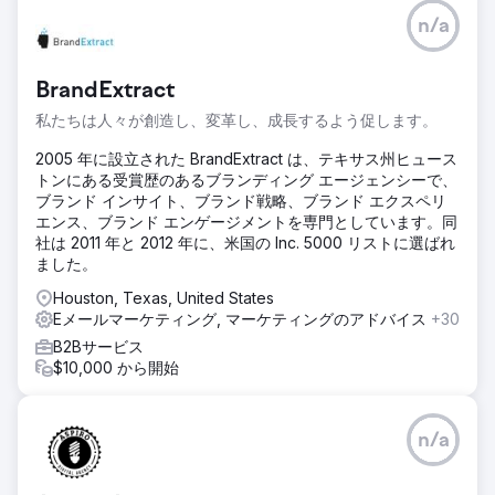
課題
n/a
クライアントのShopifyストアは、安定したトラフィックを
獲得しているにもかかわらず、売上の伸び悩み、リピート率
の低さ、有料広告からの収益率の低さに悩まされていまし
BrandExtract
た。マーケティングには適切なセグメンテーションが欠如し
ており、CRMの設定もカスタマージャーニーを効果的に追跡
私たちは人々が創造し、変革し、成長するよう促します。
するには不十分でした。
2005 年に設立された BrandExtract は、テキサス州ヒュース
ソリューション
トンにある受賞歴のあるブランディング エージェンシーで、
当社は、購入意欲の高い顧客をターゲットとする AI を活用し
ブランド インサイト、ブランド戦略、ブランド エクスペリ
た顧客セグメンテーションを実装し、メール ナーチャリング
エンス、ブランド エンゲージメントを専門としています。同
ファネルを再構築して顧客維持率を向上させ、Google 広告
社は 2011 年と 2012 年に、米国の Inc. 5000 リストに選ばれ
と Meta 広告を最適化して ROI を向上させ、HubSpot CRM
ました。
を統合して販売パイプラインの完全な可視性とパフォーマン
スの追跡を実現しました。
Houston, Texas, United States
Eメールマーケティング, マーケティングのアドバイス
+30
結果
B2Bサービス
6ヶ月間で、オンライン売上は109%増加し、リピート購入は
$10,000 から開始
32%増加、有料広告のROIは1.8倍から4.5倍に向上しました。
クライアントはリアルタイムの営業インサイトを獲得し、意
思決定の迅速化とマーケティング費用の効率化を実現し、持
続可能な成長軌道を維持しました。
n/a
エージェンシーページに移動