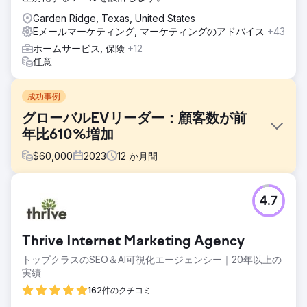
Garden Ridge, Texas, United States
Eメールマーケティング, マーケティングのアドバイス
+43
ホームサービス, 保険
+12
任意
成功事例
グローバルEVリーダー：顧客数が前
年比610%増加
$
60,000
2023
12
か月間
課題
4.7
Hubject のマーケティング レポートは一貫性がなく、詳細が
不足していました。Clear Click は、定期的で詳細な更新のた
めの構造化されたレポート フレームワークを導入しました。
Thrive Internet Marketing Agency
ドキュメントがほとんどなかったため予算計画が不明確でし
たが、透明性の高いメディア支出システムによって配分が改
トップクラスのSEO＆AI可視化エージェンシー｜20年以上の
善されました。機械翻訳と市場内のパートナーを活用するこ
実績
とで、Google 広告の高額な翻訳コストが削減され、効果を
162件のクチコミ
維持しながら予算を節約できました。