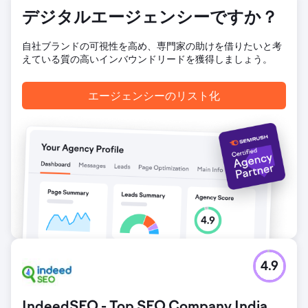
加し、刷新されたブランディングの強みとユーザー エクスペ
デジタルエージェンシーですか？
リエンスの向上が実証されました。ブランド認知度の強化:
展示会の参加者と顧客は、統一されたプロフェッショナルな
自社ブランドの可視性を高め、専門家の助けを借りたいと考
ブランディングに好意的に反応し、会社の評判を高めまし
えている質の高いインバウンドリードを獲得しましょう。
た。信頼性の向上: 新しいブランディングにより、すべての
チャネルで時代を超越した統一された外観が提供され、顧客
とパートナーの両方との信頼が構築されました。
エージェンシーのリスト化
エージェンシーページに移動
4.9
IndeedSEO - Top SEO Company India