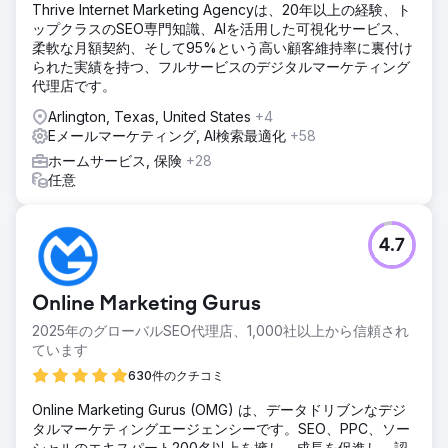
Thrive Internet Marketing Agencyは、20年以上の経験、ト
ソリューション
ップクラスのSEO専門知識、AIを活用した可視化サービス、
Clear Click は Hubject のレポート作成を合理化し、アドホ
柔軟な月額契約、そして95%という高い顧客維持率に裏付け
ック リクエストを 40% 削減して効率性を向上させました。
られた実績を持つ、フルサービスのデジタルマーケティング
予算計画はデータ モデルを使用して最適化され、デジタル
代理店です。
チャネルに 4 万ポンドの追加予算を確保しました。Google
広告の翻訳コストは、大量市場に焦点を当て、節約した資金
Arlington, Texas, United States
+4
を他のメディアに再配分することで 25,000 ポンド削減され
Eメールマーケティング, AI検索最適化
+58
ました。ターゲットを絞った Google 広告戦略により、地理
ホームサービス, 保険
+28
的ターゲティングの改良と継続的な最適化により、顧客獲得
任意
が前年比 610% 増加しました。
結果
新規顧客が前年比 610% 増加。予算モデリングの導入により
4.7
40,000 ポンドを節約。最も費用対効果の高い翻訳サービス
により 25,000 ポンドを節約。
Online Marketing Gurus
エージェンシーページに移動
2025年のグローバルSEO代理店、1,000社以上から信頼され
ています
630件のクチコミ
Online Marketing Gurus (OMG) は、データドリブンなデジ
タルマーケティングエージェンシーです。SEO、PPC、ソー
シャルのエキスパート200名以上を擁し、成長を促進し、認