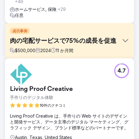
+46
ホームサービス, 保険
+29
任意
成功事例
肉の宅配サービスで75%の成長を促進
$
500,000
2024
11
か月間
課題
4.7
現代的なファーマーズマーケットである Walden Local は、
デジタルエクスペリエンスを近代化し、会員基盤を拡大する
ための持続可能で一貫した方法を確立する必要がありまし
Living Proof Creative
た。2022 年以降、会員数が減少している同社は、一貫性の
あるブランドと効果的なマーケティング戦略を構築するとい
手作りのデジタル体験
う大きな課題に直面していました。状況を好転させ、測定可
10件のクチコミ
能な成長を促進するために、ブランディング、Web サイ
ト、マーケティング活動を改善できるパートナーが必要でし
Living Proof Creative は、手作りの Web サイトのデザイン
た。
と開発サービス、データ主導のデジタル マーケティング、グ
ラフィック デザイン、ブランド標準などのパートナーです。
ソリューション
Anchour は、ブランド戦略、Web デザイン、メディア プラ
Austin, Texas, United States