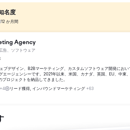
知名度
12
か月間
keting Agency
、複数の米国市場における優良リード獲得を目指していました。しかし、ウェブ
料広告、ソフトウェア
ページ構造、そして主要地域市場以外での検索結果の可視性に欠けてお
害していました。
ミ
ウェブデザイン、B2Bマーケティング、カスタムソフトウェア開発におい
に基づいて全国的なSEOとウェブサイトの最適化戦略を実行しました。全国的な検索
グエージェンシーです。2021年以来、米国、カナダ、英国、EU、中東
た。全国的な意図を持つ国内の人材キーワードのオンページSEOを最
以上のプロジェクトを納品してきました。
ス、使いやすさ、およびコンバージョンパスを改善しました。大規模な
査、サイト監査、競合分析を活用しました。
+4
リード獲得, インバウンドマーケティング
+63
国的な成長を達成しました。複数の米国市場でオーガニック検索の可視性が向上
ードで 1 ページ目にランクイン、全国の検索ユーザーからの適格なイ
スが強化され、スケーラブルなリード生成をサポート。SEO は、Colon
す
なりました。