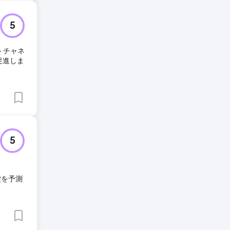
5
 チャネ
促進しま
5
索を予測