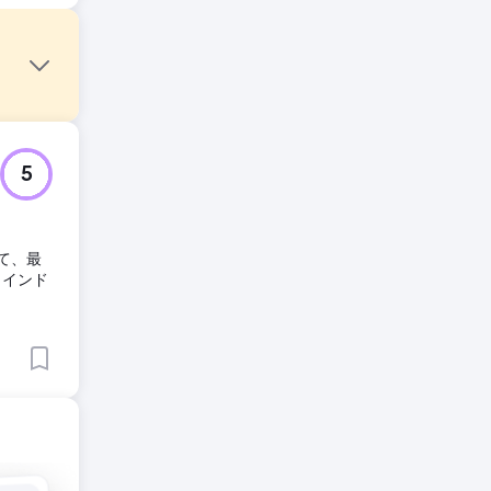
サイトは
5
り、国内
て、最
需要に対
、インド
適化しま
ランキン
、意欲の
ンバウン
ial