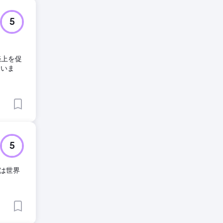
5
売上を促
ていま
5
dは世界