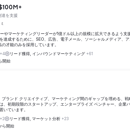
o $100M+
到達を支援
コミ
オーナーやマーケティングリーダーが1億ドル以上の規模に拡大できるよう支
を達成するために、SEO、広告、電子メール、ソーシャルメディア、ア
最高の才能のみを採用しています。
+4
リード獲得, インバウンドマーケティング
+61
から開始
ザイン、ブランド クリエイティブ、マーケティング間のギャップを埋める、戦
は、初期段階のスタートアップ、エンタープライズ ベンチャー、企業
置いています。
+2
リード獲得, マーケット分析
+23
 から開始