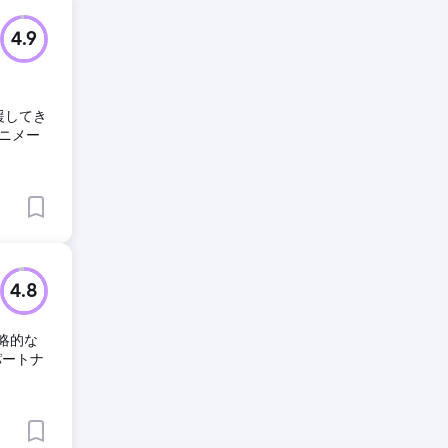
4.9
援してき
ニメー
4.8
略的な
パートナ