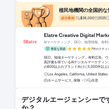
植民地機関の全国的な
成功事例
$
38,000
2025
課題
Elatre Creative Digital Mar
Colonial Agencyは、全米規模の認知度向上と
AIマーケティング、SEO、地理情報、有
全国的なキーワードカバレッジ、拡張性の高いサービス
の人材募集における検索意欲の高いユーザーの増加を阻
豊富な実績
7件のクチコ
ソリューション
SEO、地域ターゲティング、有料広告、
Los Angeles SEO Incは、Semrushデータ
高評価を得ているAIデジタルマーケティン
応するためにサービスと場所のコンテンツを再構築しまし
の800以上のブランド向けに5,000件
した。リード生成のためのウェブサイトのパフォーマン
グの機会を特定するために、Semrushのキーワード調
Los Angeles, California, United States
ホームサービス, 保険
+29
任意
結果
実装後、Colonial Agency は目に見える形で全
高い家事スタッフィングおよび家事サービス関連のキーワ
ド リードが増加、オーガニック検索でのブランド プレゼン
デジタルエージェンシーで
Agency にとって信頼できる全国規模の獲得チャネルと
か？