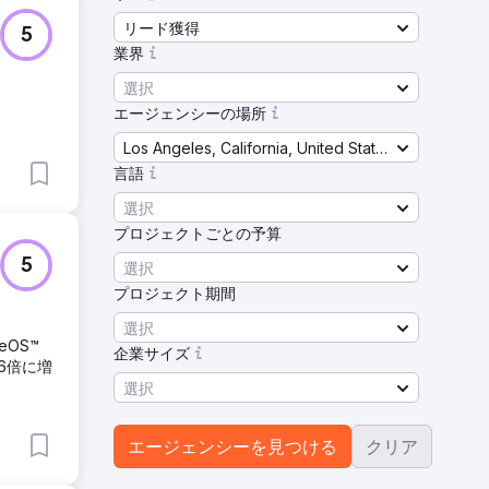
リード獲得
5
業界
選択
エージェンシーの場所
Los Angeles, California, United States
言語
選択
プロジェクトごとの予算
5
選択
プロジェクト期間
選択
OS™
企業サイズ
6倍に増
選択
エージェンシーを見つける
クリア