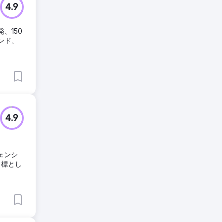
4.9
、150
ンド、
4.9
ジェンシ
目標とし