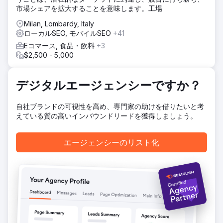
ェンシーを必要としていました。
市場シェアを拡大することを意味します。工場
ソリューション
Milan, Lombardy, Italy
Elatreは、フルファネルのデジタルマーケティングプログラ
ローカルSEO, モバイルSEO
+41
ムを実施しました。SEOチームは、目的地に特化したランデ
Eコマース, 食品・飲料
+3
ィングページ、インテントベースのブログコンテンツ、内部
$2,500 - 5,000
リンク構造、旅行およびローカルSEO向けのスキーママーク
アップを構築しました。有料メディアチームは、オーディエ
ンスレイヤリング、カスタムビデオリール、毎週テストされ
デジタルエージェンシーですか？
る証言クリエイティブを使用して、Instagram広告とメタ広
告キャンペーンを再構築しました。予約フォーム全体にコン
自社ブランドの可視性を高め、専門家の助けを借りたいと考
バージョン率最適化を追加し、リード獲得をCRMに統合し、
えている質の高いインバウンドリードを獲得しましょう。
アトリビューションダッシュボードを構築しました。
結果
エージェンシーのリスト化
7ヶ月以内に、このブランドはSEOとコンテンツマーケティ
ングを通じて、有料顧客獲得率100%からオーガニック予約
率70%へと移行しました。SEOランディングページは、購入
意欲の高いキーワードでGoogle検索結果の1ページ目にラン
クインし、オーガニックトラフィックは8倍以上に増加、
Instagram広告は数千件の質の高い問い合わせを獲得しまし
た。直接予約による収益は15万ドルを超え、顧客獲得単価は
58%減少し、広告費用対効果は1.9倍から4.6倍に上昇しまし
た。現在、同社は主にSEOとソーシャルメディアを通じて事