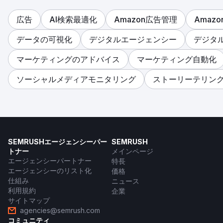
広告
AI検索最適化
Amazon広告管理
Amaz
データの可視化
デジタルエージェンシー
デジタ
マーケティングのアドバイス
マーケティング自動化
ソーシャルメディアモニタリング
ストーリーテリン
SEMRUSHエージェンシーパー
SEMRUSH
トナー
メインページ
エージェンシーパートナー
特長
エージェンシーのリスト化
価格
仕組み
ニュース
利用規約
企業
サイトマップ
agencies@semrush.com
コミュニティ