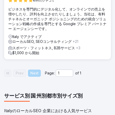
私たちのチームは、Vintage Folk のホームページにはカスタ
41件のクチコミ
マイズ可能なコンテンツがないことに気付きました。さら
ビジネスを専門的にデジタル化して、オンラインでの売上を
に、メタデータが非常に貧弱で、バックリンク プロファイル
増やしたり、評判を向上させたりしましょう。当社は、有料
も少し混乱していたため、これはページ内とページ外の両方
チャネルとオーガニック ポジショニングのための統合ソリュ
の SEO 戦略を改善する機会となりました。
ーション戦略の作成を専門とする Google プレミア パートナ
結果
ー エージェンシーです。
このキャンペーンを開始した 2 月以来、私たちのチームは
Italy でアクティブ
Vintage Folk を 2 月の Google オーガニック ページ 1 の 93
ローカルSEO, SEOコンサルティング
+21
件から現在 506 件まで前進させることに成功し、オーガニッ
クのみの検索からの売上は 2 倍以上に増加しました。
スポーツ・フィットネス, B2Bサービス
+3
$1,000 から開始
エージェンシーページに移動
Prev
Next
Page:
of
1
サービス別
国
州別
都市別
サイズ別
ItalyのローカルSEO 企業における人気サービス