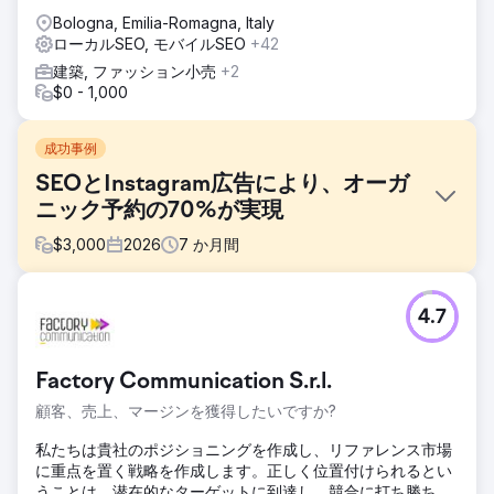
Bologna, Emilia-Romagna, Italy
ローカルSEO, モバイルSEO
+42
建築, ファッション小売
+2
$0 - 1,000
成功事例
SEOとInstagram広告により、オーガ
ニック予約の70%が実現
$
3,000
2026
7
か月間
課題
4.7
ある小規模旅行会社は、顧客獲得を有料広告とオフラインの
パートナーシップに100%依存していました。ウェブサイト
のSEO表示はゼロ、オーガニック検索からのトラフィックは
Factory Communication S.r.l.
ごくわずか、Instagramのコンテンツからは問い合わせが全
くありませんでした。Google広告とメタ広告のコスト上昇
顧客、売上、マージンを獲得したいですか?
が利益率を圧迫し、予約ファネル全体でコンバージョン率最
適化が行われておらず、ブランドには持続的な需要創出エン
私たちは貴社のポジショニングを作成し、リファレンス市場
ジンがありませんでした。彼らは、長期的なSEOとソーシャ
に重点を置く戦略を作成します。正しく位置付けられるとい
ルメディア戦略を構築できるデジタルマーケティングエージ
うことは、潜在的なターゲットに到達し、競合に打ち勝ち、