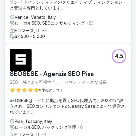
ーはLLM最適化、GEO、または回答に関するプレイブックを
ランド アイデンティティのクリエイティブ ディレクション
持っていなかった。
と管理を専門としています。
ソリューション
Venice, Veneto, Italy
Elatreは、AIを活用したSEOとLLM最適化プログラムを包括的
ローカルSEO, SEOコンサルティング
+23
に実施しました。当社チームは、コンテンツをトピック別の
Eコマース, IT
+3
権威クラスターとして再構築し、エンティティレベルのスキ
$2,500 - 5,000
ーママークアップ、FAQページとハウツー構造化データ、そ
して権威の高い情報源からの引用シグナルを展開しました。
事実を豊富に盛り込んだ段落構造によって検索性を最適化
4.5
し、クローラーのコンテキストに合わせて内部リンクを改善
し、組織、製品、サービスに関するスキーマを追加しまし
た。その後、ChatGPT、Perplexity、Gemini、Google AI
SEOSESE - Agenzia SEO Pisa
Overviewといったツールを用いて、毎週可視性監査を実施
しました。
SEO、AIによる可視性向上、セマンティックな成長
結果
6件のクチコミ
6か月で、このブランドは、上位50件の購入意向クエリのう
SEOSESEは、ピサに拠点を置くSEO代理店で、2023年に設
ち38件について、ChatGPT、Perplexity、およびGoogle AI
立され、SEOコンサルタントのJeansy Seseによって運営さ
Overviewで推奨情報源となりました。追跡されたクエリカ
れています。
バレッジに基づくと、AI検索の可視性はChatGPTで92%、
Perplexityで88%、Google AI Overviewで84%向上しまし
Pisa, Tuscany, Italy
た。オーガニック検索のクリック数は回復し、前年比27%増
ローカルSEO, バックリンク管理
+6
加、ブランド検索ボリュームは64%増加、有料メディア支出
Eコマース, IT
+1
を増やすことなく、インバウンドデモリクエストは90日間で