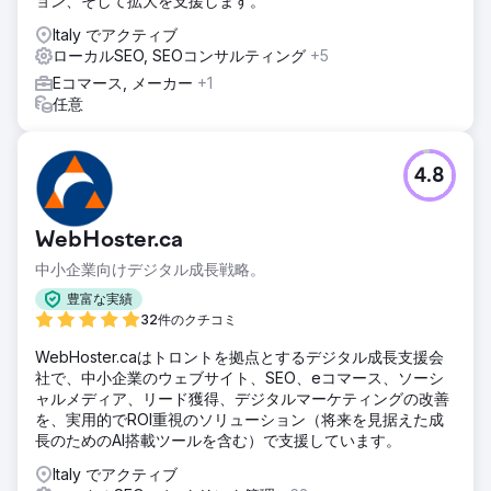
ョン、そして拡大を支援します。
結果
Italy でアクティブ
+20% オーガニックトラフィック +7% アプリケーション
ローカルSEO, SEOコンサルティング
+5
+5% 登録 +130% 可視性インデックス +80% TOP 10 のキ
ーワード
Eコマース, メーカー
+1
任意
エージェンシーページに移動
4.8
WebHoster.ca
中小企業向けデジタル成長戦略。
豊富な実績
32件のクチコミ
WebHoster.caはトロントを拠点とするデジタル成長支援会
社で、中小企業のウェブサイト、SEO、eコマース、ソーシ
ャルメディア、リード獲得、デジタルマーケティングの改善
を、実用的でROI重視のソリューション（将来を見据えた成
長のためのAI搭載ツールを含む）で支援しています。
Italy でアクティブ