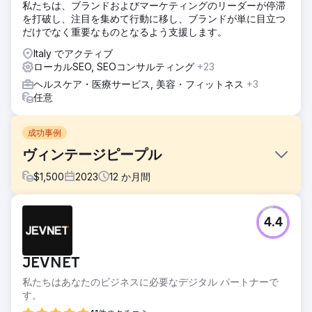
私たちは、ブランドおよびマーケティングのリーダーが停滞
を打破し、注目を集めて行動に移し、ブランドが単に目立つ
だけでなく重要なものとなるよう支援します。
Italy でアクティブ
ローカルSEO, SEOコンサルティング
+23
ヘルスケア・医療サービス, 美容・フィットネス
+3
任意
成功事例
ヴィンテージピープル
$
1,500
2023
12
か月間
課題
4.4
ジェンさんは、Google の最初のページに表示されるのに苦
労しており、ビンテージ クロージングの売り上げが停滞して
いたため、2 月に私たちに連絡してきました。彼女は、
JEVNET
Beyond Retro や The Vintage Store Online などと対等な競
争条件で競争したいと考えていました。
私たちはあなたのビジネスに必要なデジタル パートナーで
す。
ソリューション