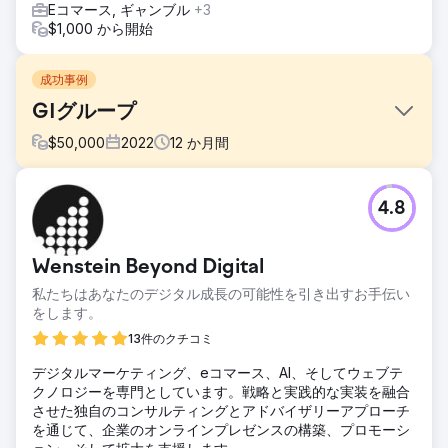
Eコマース, ギャンブル
+3
$1,000 から開始
成功事例
GIグループ
$
50,000
2022
12
か月間
課題
4.8
ランキングとオーガニックトラフィックを改善して、CPLの
低い見込み客（申し込みや登録）の数を増やします。有益な
求人関連検索のランキングを向上させる Google Jobs での
Wenstein Beyond Digital
可視性を強化します。地理ローカル検索に関連するすべての
クエリの SERP での存在を統合します。
私たちはあなたのデジタル成長の可能性を引き出すお手伝い
をします。
ソリューション
新しい SEO アーキテクチャにより、オーガニック ランキン
13件のクチコミ
グと Google 求人ランキングを向上させることに成功しまし
デジタルマーケティング、eコマース、AI、そしてウェブテ
た。インデックス作成プロセスを高速化し、Google 求人に
クノロジーを専門としています。戦略と実践的な実装を融合
毎日掲載される確率を高めました。情報コンテンツにより、
させた独自のコンサルティングとアドバイザリーアプローチ
Gi Group は情報検索を主導し、オーガニック トラフィック
を通じて、企業のオンラインプレゼンスの構築、プロモーシ
を増加させることができました。