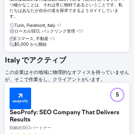
析を実施しました。私たちは、主要な競合他社が無視してい
つ確かなことは、それは常に独特であるということです。私
るキーワードを特定することで、どこにギャップがあるの
たちはあなたが自分の道を探求できるようガイドしていま
か、どこに成長の可能性があるのかを理解しようとしまし
す。
た。
Turin, Piedmont, Italy
+1
結果
ローカルSEO, バックリンク管理
+51
このポータルは、一貫したページ数の自然かつ有機的な配置
Eコマース, 不動産
+3
が実現されているため、優れたトラフィック レベルを誇って
$5,000 から開始
います。主な結果は？ +123.81 % のユニーク ユーザーの増
加 + SERP のオーガニック ポジションの平均 13 の増加。コ
ラボレーションは現在も続いています。
Italy でアクティブ
エージェンシーページに移動
この企業はその地域に物理的なオフィスを持っていません
が、そこで作業をし、クライアントがいます。
5
SeoProfy: SEO Company That Delivers
Results
戦略的SEOパートナー