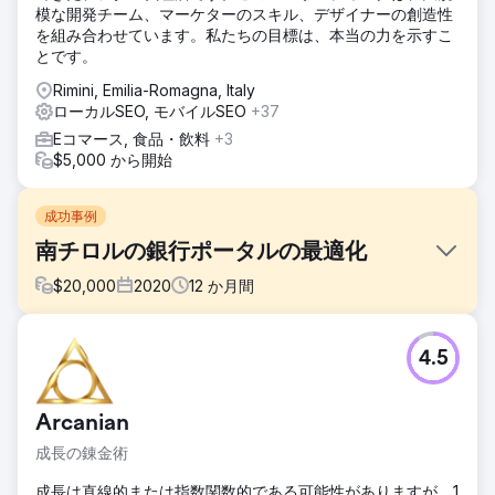
模な開発チーム、マーケターのスキル、デザイナーの創造性
を組み合わせています。私たちの目標は、本当の力を示すこ
とです。
Rimini, Emilia-Romagna, Italy
ローカルSEO, モバイルSEO
+37
Eコマース, 食品・飲料
+3
$5,000 から開始
成功事例
南チロルの銀行ポータルの最適化
$
20,000
2020
12
か月間
課題
4.5
イタリアの 15 の大手銀行のうちの 1 つである Volksbank
は、認知度を高め、最高のコンバージョン数を獲得する必要
がありました。
Arcanian
ソリューション
成長の錬金術
Natural Index は、特にキーワードのポジショニングに関し
て改善の余地を特定するために、Volksbank のポータルの分
成長は直線的または指数関数的である可能性がありますが、1