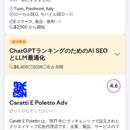
Turin, Piedmont, Italy
ローカルSEO, モバイルSEO
+45
Eコマース, 食品・飲料
+2
$2,500 から開始
成功事例
ChatGPTランキングのためのAI SEO
とLLM最適化
$
8,400
2026
6
か月間
課題
4.6
米国に拠点を置くフィンテック企業は、Google AI
Overview、ChatGPT検索、Perplexityがファネル上部のク
エリを奪ったため、6か月間でオーガニック検索トラフィッ
Caratti E Poletto Adv
クが41%減少した。従来のSEOランキングは維持されたもの
の、AI検索エンジンがユーザーがサイトを訪問することなく
びっくりしてください！
購入者の質問に答えていたため、クリック率が急落した。同
社のブランドは生成エンジンの結果には表示されず、スキー
Caratti E Poletto は、1971 年にヴィチェンツァで設立された
マとエンティティデータは不完全で、マーケティングリーダ
クリエイティブ広告代理店です。企業、製品、サービスのブ