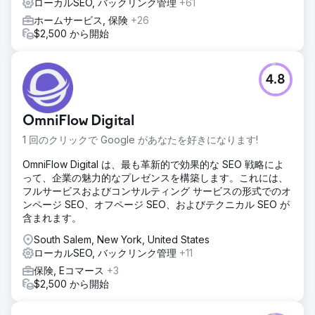
ローカルSEO, バックリンク管理
+61
しました。さらに、適切なカテゴリ、サービスエリア、サー
ホームサービス, 保険
+26
ビスを確保するために、GBPを最適化しました。
$2,500 から開始
結果
時は流れ、現在ではこの会社（Crystal Creek Concrete）は
数百平方マイルの地域で1位か2位にランクインしています。
4.8
GBPからの電話は月90件以上、ウェブサイトからのリードは
月平均200件以上で、電話は鳴りっぱなしです。Mettanoと
の取引は、これまでの3倍以上にもなっています。
OmniFlow Digital
1 回のクリックで Google があなたを好きになります!
エージェンシーページに移動
OmniFlow Digital は、最も革新的で効果的な SEO 戦略によ
って、企業の魅力的なプレゼンスを構築します。これには、
フルサービスおよびコンサルティング サービスの形式でのオ
ンページ SEO、オフページ SEO、およびテクニカル SEO が
含まれます。
South Salem, New York, United States
ローカルSEO, バックリンク管理
+11
保険, Eコマース
+3
$2,500 から開始