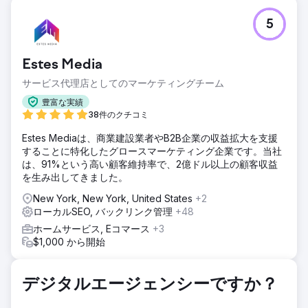
課題
5
ニューヨーク市で最も競争の激しい地域の一つで大麻ブラン
ドを立ち上げるのは、決して容易なことではありません。
Leafologyは、既存企業がひしめく市場で新規顧客にリーチ
Estes Media
すると同時に、大麻のプロモーションを規定する複雑で絶え
ず変化する広告規制を遵守する必要がありました。Google
サービス代理店としてのマーケティングチーム
やMetaなどのプラットフォームには厳格なガイドラインが設
豊富な実績
けられており、オンライン広告の機会は限られていました。
38件のクチコミ
法的規制に加え、ブランドは強力なアイデンティティで他社
と差別化を図る必要がありました。
Estes Mediaは、商業建設業者やB2B企業の収益拡大を支援
することに特化したグロースマーケティング企業です。当社
ソリューション
は、91%という高い顧客維持率で、2億ドル以上の顧客収益
Leafologyは、広告ポリシーを遵守しながら、オーディエン
を生み出してきました。
スとの繋がりを強化できるマルチチャネル・マーケティング
戦略を策定しました。チームは、オンライン訪問者を有料顧
New York, New York, United States
+2
客へと転換するためのカスタムランディングページを開発し
ローカルSEO, バックリンク管理
+48
ました。これらのページには、商品の詳細、店舗情報、そし
ホームサービス, Eコマース
+3
てスムーズな顧客体験のための簡単なナビゲーションが掲載
$1,000 から開始
されています。これらの取り組みをサポートするため、プラ
ットフォームのルールを遵守しつつも注目を集める、大胆で
魅力的な広告クリエイティブをデザインしました。
デジタルエージェンシーですか？
結果
競争の激しい地元の大麻市場において、Leafologyのブラン