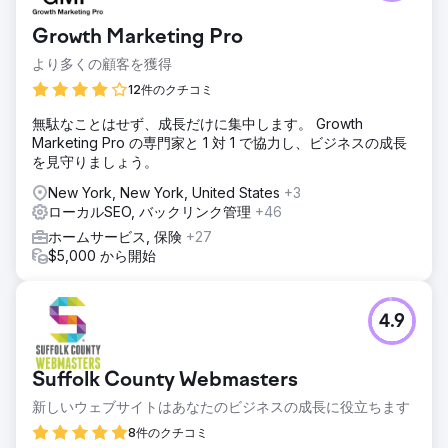
がまったくなく、Google ビジネスもウェブサイトも
Facebook ページさえ持っていないクライアント。このクラ
Growth Marketing Pro
イアントはニューヨーク市のアスベスト検査会社です。住宅
分野への事業拡大を目指しており、そのために Google を活
より多くの顧客を獲得
用したいと考えていました。
12件のクチコミ
ソリューション
無駄なことはせず、成長だけに集中します。 Growth
私たちは、彼らの GBP と Web サイトを作成し、Google 分
Marketing Pro の専門家と 1 対 1 で協力し、ビジネスの成長
析ツールをすべて設定しました。米国で最も厳しいローカル
を見守りましょう。
SEO 市場の 1 つにある最も厳しいビジネスの 1 つについて、
徹底的な市場分析とキーワード分析を実施しました。GEO 固
New York, New York, United States
+3
有のサービス ページ、SEO リッチ コンテンツ、高度なスキ
ローカルSEO, バックリンク管理
+46
ーマ マークアップを作成し、強力なバックリンク プロファ
ホームサービス, 保険
+27
イルを構築し、複数のローカル ディレクトリにビジネスを掲
$5,000 から開始
載しました。
結果
3 か月以内に、オンラインに存在しなかった状態から、ニュ
4.9
ーヨークの 5 つの行政区すべてでトップ 3 にランクインしま
した。4 つの主要サービスのうち 3 つがすでにランクイン
し、リードを獲得しています。これらのリードから、当社の
Suffolk County Webmasters
SEO サービスのコストを上回る収益をすでに得ています。顧
客はこれ以上ないほど満足しており、毎週住宅関連の仕事が
新しいウェブサイトはあなたのビジネスの成長に役立ちます
順調に増えています。
8件のクチコミ