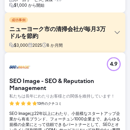
$1,000 から開始
成功事例
ニューヨーク市の清掃会社が毎月3万
ドルを節約
$
3,000
2025
8
か月間
課題
4.9
ニューヨークにある清掃会社は、顧客獲得のため、毎月数万
ドルをGoogle広告に費やしていました。しかし、大きな事
業経費が発生した際には広告予算を削減せざるを得なくな
SEO Image - SEO & Reputation
り、収益の大幅な減少につながっていました。クライアント
は、リード単価（CPI）を下げ、収益の向上を支援してくれ
Management
るマーケティングチームを探していました。
私たちは長年にわたりお客様との関係を維持しています！
ソリューション
13件のクチコミ
お客様のウェブサイトとGoogleビジネスプロフィールを徹
底的に最適化しました。お客様の市場において、高い取引意
SEO Imageは22年以上にわたり、小規模なスタートアップ企
欲を持つ適切なキーワードを最適化しました。ウェブサイ
業から有名ブランド、フォーチュン1000企業まで、あらゆる
ト、GMB、そしてオフページSEO戦略を通じた最適化によ
規模の企業にとって信頼できるパートナーとして、SEOとオ
り、Googleに明確なシグナルを送ることができました。こ
ンライン評判管理（ORM）サービスにおいて比類のない専門