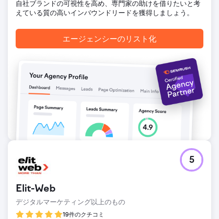
自社ブランドの可視性を高め、専門家の助けを借りたいと考
ド認知度を高め、瞬く間に認知度の高いブランドへと成長さ
えている質の高いインバウンドリードを獲得しましょう。
せました。シームレスなオンライン体験とロイヤルティ重視
の戦略により、着実な顧客獲得とリピーター獲得に貢献しま
した。複数の州で25万ドルを超える広告費を管理し、ニュー
エージェンシーのリスト化
ヨーク州だけでなくニュージャージー州とコネチカット州に
もリーチを拡大しました。すべてのキャンペーンを厳格な規
制遵守のもとで実施し、リスクのない成長を実現しました。
エージェンシーページに移動
5
Elit-Web
デジタルマーケティング以上のもの
19件のクチコミ