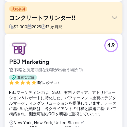
成功事例
コンクリートプリンター!!
$
2,000
2025
12
か月間
課題
4.9
インディアナ州のコンクリート工事業者が、ローカルSEO対
策の強化を求めてMettanoにご相談に来られました。上位10
位以内には入っていましたが、本来あるべき順位には達して
PBJ Marketing
いませんでした。レビュー数は豊富でしたが、マップパック
とオーガニック検索結果では競合他社に後れを取っていまし
🏆 戦略と測定可能な影響が出会う場所 🚀
た。
豊富な実績
ソリューション
15件のクチコミ
彼らのオンラインプレゼンスを全面的に刷新しました。一貫
PBJマーケティングは、SEO、有料メディア、アトリビュー
性のあるNAPを確保するために古いディレクトリリストを修
ション＆レポートに特化した、パフォーマンス重視のデジタ
正し、ニッチな分野に関連性の高い強力なdo-followバック
ルマーケティングソリューションを提供しています。データ
リンクを構築し、コアSEOのテクニカルな基礎（コアウェブ
に基づいた戦略は、各クライアントの目標と課題に基づいて
バイタルが鍵）に基づいてウェブサイトを完全に再構築しま
構築され、測定可能なROIを明確に重視しています。
した。さらに、すべてのサービスページとロケーションペー
ジに役立つ、ローカルSEOに適したコンテンツを作成しまし
New York, New York, United States
+1
た。すべてのコンテンツ、H1タグ、メタタグ、写真を最適化