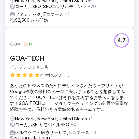
New York, New York, United States
+1
しました。
ローカルSEO, SEOコンサルティング
+20
結果
フィンテック, Eコマース
+3
Total Spine Health and Injury Center では、検索エンジンの
$2,500 から開始
ランキングが驚異的に上昇し、対象とした 150 のキーワード
すべてが最初のページに表示されました。可視性の向上によ
り、リード数は 400% という驚異的な増加につながりまし
4.7
た。数だけでなく、潜在的な患者を生み出すリードの質も重
要です。
GOA-TECH
エージェンシーページに移動
インプレッション数
206件のクチコミ
あなたのビジネスのためにデザインされたウェブサイトが
Google検索の最初のページに表示されることを想像してみ
てください！GOA-TECHはそれを実現するお手伝いをしま
す！GOA-TECHは、デジタルマーケティングの分野で豊富な
経験を持つ、信頼できる実績のあるチームです。
New York, New York, United States
+1
ローカルSEO, モバイルSEO
+41
ヘルスケア・医療サービス, Eコマース
+3
$1,000 - $10,000