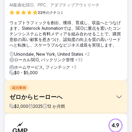
AI最適化SEO、PPC、アダプティブアウトリーチ
22件のクチコミ
ウェブトラフィックを創出、獲得、育成し、収益へとつなげ
ます。Slaterock Automationでは、SEOに重点を置いたコン
テンツシステムと有料メディアを組み合わせることで、購買
意欲の高い顧客を惹きつけ、認知度の向上を質の高いリード
へと転換し、スケーラブルなビジネス成長を実現します。
Uniondale, New York, United States
+2
ローカルSEO, バックリンク管理
+33
ホームサービス, フィンテック
+3
$0 - $5,000
成功事例
ゼロからヒーローへ
$
2,000
2025
12
か月間
課題
4.9
17 年間事業を営んできたものの、オンラインでのプレゼンス