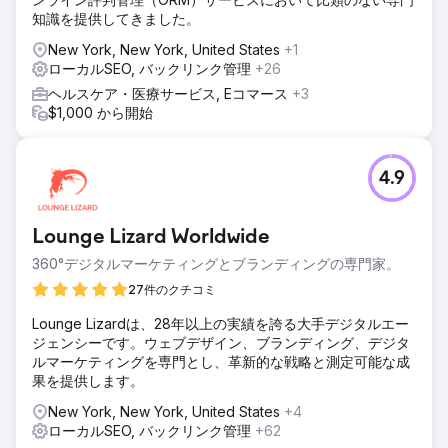
れにより、Googleはどの検索キーワードで当社のサービス
知識を提供してきました。
をランク付けすべきかを理解し、すぐにランキング上位にラ
New York, New York, United States
+1
ンクインすることができました。
ローカルSEO, バックリンク管理
+26
結果
ヘルスケア・医療サービス, Eコマース
+3
ニューヨークにあるこの清掃会社（Cleanzilla Cleaning）
$1,000 から開始
は、顧客獲得のためにGoogle広告に毎月数万ドルを費やし
ていましたが、コストを大幅に削減し、より多くのリードを
獲得できるようになりました。獲得していたリード数を単に
4.9
置き換えるだけでなく、リード数を27%も増加させました。
しかも、コストは大幅に削減されました。この会社は、この
追加利益を他の方法で事業を拡大するために活用できるよう
Lounge Lizard Worldwide
になりました。
360°デジタルマーケティングとブランディングの専門家。
エージェンシーページに移動
27件のクチコミ
Lounge Lizardは、28年以上の実績を誇る大手デジタルエー
ジェンシーです。ウェブデザイン、ブランディング、デジタ
ルマーケティングを専門とし、革新的な戦略と測定可能な成
果を提供します。
New York, New York, United States
+4
ローカルSEO, バックリンク管理
+62