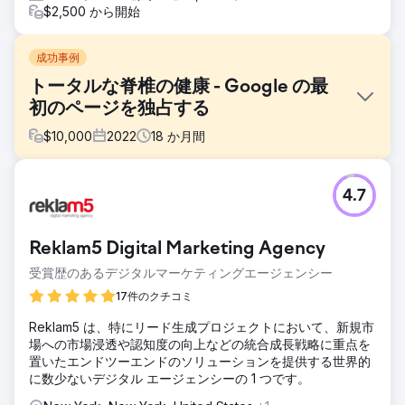
$2,500 から開始
成功事例
トータルな脊椎の健康 - Google の最
初のページを独占する
$
10,000
2022
18
か月間
課題
4.7
Total Spine Health and Injury Center は、包括的なサービス
リストと経験豊富な専門家チームを備えていたにもかかわら
ず、検索エンジンの可視性において課題に直面していまし
Reklam5 Digital Marketing Agency
た。彼らが狙ったキーワードは検索結果の海の中に埋もれ、
デジタルでの見込み客獲得は彼らが知っていた潜在力をはる
受賞歴のあるデジタルマーケティングエージェンシー
かに下回っていました。
17件のクチコミ
ソリューション
Reklam5 は、特にリード生成プロジェクトにおいて、新規市
Total Spine Health and Injury Center は、150 の対象キーワ
場への市場浸透や認知度の向上などの統合成長戦略に重点を
ードの細心の注意を払った統合、価値と関連性を高めるため
置いたエンドツーエンドのソリューションを提供する世界的
に Web サイトのコンテンツを刷新し、ローカル検索の可視
に数少ないデジタル エージェンシーの 1 つです。
性を高め、戦略的なバックリンクを通じてオンラインでの権
威を確立することに重点を置いた、強力な SEO 戦略を導入