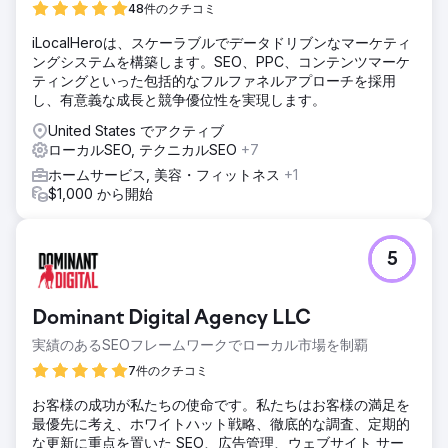
48件のクチコミ
倍も賄うことができ、パイプラインは現在も拡大し続けてい
ます。成長指標はSemrushで検証可能です。
iLocalHeroは、スケーラブルでデータドリブンなマーケティ
ングシステムを構築します。SEO、PPC、コンテンツマーケ
ティングといった包括的なフルファネルアプローチを採用
エージェンシーページに移動
し、有意義な成長と競争優位性を実現します。
United States でアクティブ
ローカルSEO, テクニカルSEO
+7
ホームサービス, 美容・フィットネス
+1
$1,000 から開始
5
Dominant Digital Agency LLC
実績のあるSEOフレームワークでローカル市場を制覇
7件のクチコミ
お客様の成功が私たちの使命です。私たちはお客様の満足を
最優先に考え、ホワイトハット戦略、徹底的な調査、定期的
な更新に重点を置いた SEO、広告管理、ウェブサイト サー