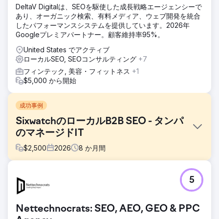
DeltaV Digitalは、SEOを駆使した成長戦略エージェンシーで
あり、オーガニック検索、有料メディア、ウェブ開発を統合
したパフォーマンスシステムを提供しています。2026年
Googleプレミアパートナー。顧客維持率95%。
United States でアクティブ
ローカルSEO, SEOコンサルティング
+7
フィンテック, 美容・フィットネス
+1
$5,000 から開始
成功事例
SixwatchのローカルB2B SEO - タンパ
のマネージドIT
$
2,500
2026
8
か月間
課題
5
Sixwatchは、タンパを拠点とするマネージドITおよびサイバ
ーセキュリティプロバイダーで、金融機関、RIA（登録投資
顧問）、非営利団体、専門サービス企業にサービスを提供し
Nettechnocrats: SEO, AEO, GEO & PPC
ています。「マネージドITタンパ」は、全国的なMSPディレ