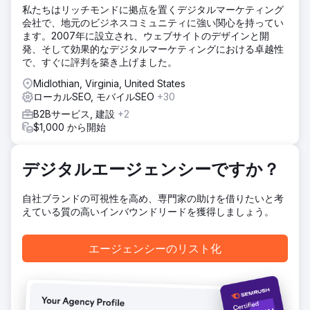
と差別化を図る必要がありました。
私たちはリッチモンドに拠点を置くデジタルマーケティング
会社で、地元のビジネスコミュニティに強い関心を持ってい
ソリューション
ます。2007年に設立され、ウェブサイトのデザインと開
Leafologyは、広告ポリシーを遵守しながら、オーディエン
発、そして効果的なデジタルマーケティングにおける卓越性
スとの繋がりを強化できるマルチチャネル・マーケティング
で、すぐに評判を築き上げました。
戦略を策定しました。チームは、オンライン訪問者を有料顧
客へと転換するためのカスタムランディングページを開発し
Midlothian, Virginia, United States
ました。これらのページには、商品の詳細、店舗情報、そし
ローカルSEO, モバイルSEO
+30
てスムーズな顧客体験のための簡単なナビゲーションが掲載
B2Bサービス, 建設
+2
されています。これらの取り組みをサポートするため、プラ
$1,000 から開始
ットフォームのルールを遵守しつつも注目を集める、大胆で
魅力的な広告クリエイティブをデザインしました。
結果
デジタルエージェンシーですか？
競争の激しい地元の大麻市場において、Leafologyのブラン
ド認知度を高め、瞬く間に認知度の高いブランドへと成長さ
自社ブランドの可視性を高め、専門家の助けを借りたいと考
せました。シームレスなオンライン体験とロイヤルティ重視
えている質の高いインバウンドリードを獲得しましょう。
の戦略により、着実な顧客獲得とリピーター獲得に貢献しま
した。複数の州で25万ドルを超える広告費を管理し、ニュー
ヨーク州だけでなくニュージャージー州とコネチカット州に
エージェンシーのリスト化
もリーチを拡大しました。すべてのキャンペーンを厳格な規
制遵守のもとで実施し、リスクのない成長を実現しました。
エージェンシーページに移動