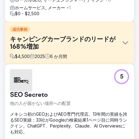
ホームサービス, メーカー
+1
$0 - $2,500
成功事例
キャンピングカーブランドのリードが
168%増加
$
4,500
2025
6
か月間
課題
5
当社のクライアントは、ブランド認知度とデジタルプレゼン
スの低さにより新規顧客獲得に苦戦しているオーストラリア
の大手キャンピングカーメーカーです。
SEO Secreto
ソリューション
他の人が届かない場所への配置
私たちのチームは、キャラバンを検討している購入者を獲得
するために、教育コンテンツ（ブログ、インフォグラフィッ
メキシコ初のGEOおよびAEO専門代理店。13年間の実績を誇
ク、動画）の制作を含む包括的なSEOキャンペーンを実施し
るSEO実績：33社がGoogleの検索結果1ページ目に同時ラン
ました。ウェブサイトと商品ページを改訂し、コピーと構成
クイン。ChatGPT、Perplexity、Claude、AI Overviewsに
を改善し、GoogleビジネスプロフィールのSEO強化により
も対応。
ローカル検索での露出度を高め、技術的なSEO要素も改善し