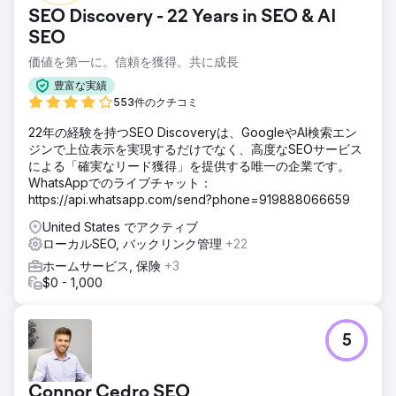
度の低さと競争の激しい市場により新規患者数が少なく、苦
SEO Discovery - 22 Years in SEO & AI
戦していました。
SEO
ソリューション
価値を第一に。信頼を獲得。共に成長
検索とローカルリスティングにおけるプレゼンス強化のた
め、包括的なSEOキャンペーンを実施しました。- ターゲッ
豊富な実績
ト市場における検索頻度の高いトピックを扱った、新しいサ
553件のクチコミ
ービスページと心臓病専門のブログコンテンツを包括的に作
成しました。- すべてのクリニックのGoogleビジネスプロフ
22年の経験を持つSEO Discoveryは、GoogleやAI検索エン
ィールにおけるローカルSEOの最適化を行いました。患者か
ジンで上位表示を実現するだけでなく、高度なSEOサービス
らのレビューと信頼を高めるため、レビュー依頼システムを
による「確実なリード獲得」を提供する唯一の企業です。
実装しました。- ウェブサイトの速度とSEOの技術的な改善
WhatsAppでのライブチャット：
を行いました。
https://api.whatsapp.com/send?phone=919888066659
結果
United States でアクティブ
オーガニックトラフィックが1954%増加し、新規患者数も大
ローカルSEO, バックリンク管理
+22
幅に増加しました。これにより、クリニックは患者基盤を主
ホームサービス, 保険
+3
にシンガポールから東南アジア地域へと拡大することができ
$0 - 1,000
ました。
エージェンシーページに移動
5
Connor Cedro SEO