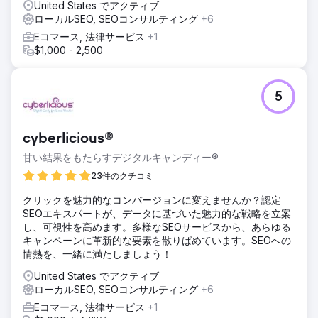
ました。また、バックリンクプロファイルも強化しました。
United States でアクティブ
ローカルSEO, SEOコンサルティング
+6
結果
Eコマース, 法律サービス
+1
同社のウェブサイトでは、オーガニック検索トラフィックが
$1,000 - 2,500
344% 増加し、問い合わせが 168% 増加しました。
エージェンシーページに移動
5
cyberlicious®
甘い結果をもたらすデジタルキャンディー®
23件のクチコミ
クリックを魅力的なコンバージョンに変えませんか？認定
SEOエキスパートが、データに基づいた魅力的な戦略を立案
し、可視性を高めます。多様なSEOサービスから、あらゆる
キャンペーンに革新的な要素を散りばめています。SEOへの
情熱を、一緒に満たしましょう！
United States でアクティブ
ローカルSEO, SEOコンサルティング
+6
Eコマース, 法律サービス
+1