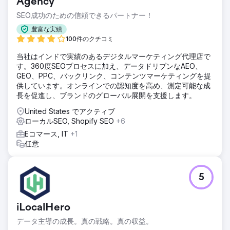
クトリや長年の実績を持つプロバイダーが支配する、最も競
Agency
争の激しいローカルB2Bニッチの1つです。Sixwatchは、オー
SEO成功のための信頼できるパートナー！
ガニック検索での存在感がまったくないサイトから、購買意
欲の高いローカル検索やサービス検索で上位表示される必要
豊富な実績
がありました。この市場では、1回のランキング上位獲得が年
100件のクチコミ
間5桁の契約につながる可能性があるからです。
当社はインドで実績のあるデジタルマーケティング代理店で
ソリューション
す。360度SEOプロセスに加え、データドリブンなAEO、
IT購買担当者が実際にどのように検索するかを念頭に、サイ
GEO、PPC、バックリンク、コンテンツマーケティングを提
トアーキテクチャを構築しました。ヘルプデスク、MDR、
供しています。オンラインでの認知度を高め、測定可能な成
Microsoft 365セキュリティ、バックアップと災害復旧、
長を促進し、ブランドのグローバル展開を支援します。
vCIOアドバイザリーなど、あらゆるサービス専用のページを
United States でアクティブ
用意しました。これらのページは明確なサイロ構造で整理さ
ローカルSEO, Shopify SEO
+6
れ、さらにRIAや金融機関を対象とした業界別ページも作成
しました。タンパとアトランタ向けのローカルページターゲ
Eコマース, IT
+1
ティング、サイト全体にわたるキーワードマッピングされた
任意
メタデータ、そして購買担当者が検索するコンプライアンス
上の懸念事項に基づいたサポートコンテンツも提供していま
す。
5
結果
最初の3ヶ月で、オーガニックトラフィック、ランキングキ
iLocalHero
ーワード、参照ドメインはすべて20%以上増加し、質の高い
インバウンドリードが検索経由で流入し始めました。マネー
データ主導の成長。真の戦略。真の収益。
ジドIT企業にとって、契約済みの顧客1社だけで契約費用を何