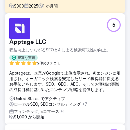
$
300
2025
1
か月間
課題
5
お客様は予算が限られていたものの、屋外幼稚園のウェブサ
イトでどのようなSEO対策ができるか検討したいと考えてい
ました。ノースカロライナ州ローリーに拠点を置いているた
Apptage LLC
め、競合がかなり多いのが現状です。お話を伺った時点で
は、ローリーの「屋外幼稚園」の検索結果トップ100の中に
収益向上につながるSEOとAIによる検索可視性の向上。
お客様のサイトを見つけることができませんでした。
豊富な実績
ソリューション
2件のクチコミ
簡単な分析を行った結果、3つのSEO領域（テクニカル
Apptageは、企業がGoogleで上位表示され、AIエンジンに引
SEO、オンページSEO、オフページSEO）すべてにおいて注
用され、オーガニック検索を安定したリード獲得源に変える
意が必要な項目がいくつかありました。そこで、テクニカル
お手伝いをします。SEO、GEO、AEO、そしてお客様の実際
SEO、オンページSEO、オフページSEOを含む4時間の集中
の成長目標に基づいたコンテンツ戦略を提供します。
的な作業を行うことにしました。テクニカルSEOの大きな問
題（H1タグの重複）を修正しました。オンページSEOでは、
United States でアクティブ
基本的なキーワード調査を行い、メタタイトルとディスクリ
ローカルSEO, SEOコンサルティング
+7
プション、ページタイトル、画像のaltタグに反映させまし
フィンテック, Eコマース
+1
た。オフページSEOでは、Googleレビューの価値とローカ
$1,000 から開始
ルSEOについて指導しました。
結果