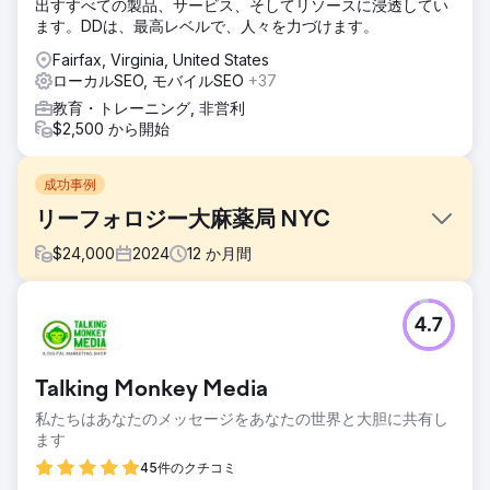
出すすべての製品、サービス、そしてリソースに浸透してい
ます。DDは、最高レベルで、人々を力づけます。
Fairfax, Virginia, United States
ローカルSEO, モバイルSEO
+37
教育・トレーニング, 非営利
$2,500 から開始
成功事例
リーフォロジー大麻薬局 NYC
$
24,000
2024
12
か月間
課題
4.7
ニューヨーク市で最も競争の激しい地域の一つで大麻ブラン
ドを立ち上げるのは、決して容易なことではありません。
Leafologyは、既存企業がひしめく市場で新規顧客にリーチ
Talking Monkey Media
すると同時に、大麻のプロモーションを規定する複雑で絶え
ず変化する広告規制を遵守する必要がありました。Google
私たちはあなたのメッセージをあなたの世界と大胆に共有し
やMetaなどのプラットフォームには厳格なガイドラインが設
ます
けられており、オンライン広告の機会は限られていました。
45件のクチコミ
法的規制に加え、ブランドは強力なアイデンティティで他社