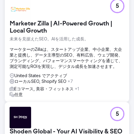
1ヶ月後、彼女のインプレッション数は上昇し始め、クリック
5
数も増え始めました。以前はトップ100にも入らなかったの
に、今ではローリーの「屋外幼稚園」で3ページ目にランク
インしています。まだ改善の余地はありますが、私の仕事を
Marketer Zilla | AI-Powered Growth |
通していくつかのリードを獲得できたことに、彼女は喜んで
Local Growth
くれました。予算が許す限り、このクライアントのために引
き続き尽力していきます！
未来を見据えたSEO。AIを活用した成長。
マーケターのZillaは、スタートアップ企業、中小企業、大企
エージェンシーページに移動
業と提携し、データ主導型のSEO、有料広告、ウェブ開発、
ブランディング、パフォーマンスマーケティングを通じて、
測定可能なROIを実現し、デジタル成長を加速させます。
United States でアクティブ
ローカルSEO, Shopify SEO
+7
Eコマース, 美容・フィットネス
+1
任意
5
Shoden Global - Your AI Visibility & SEO