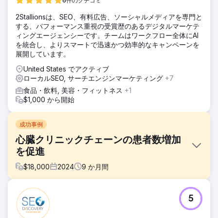
6件のクチコミ
2Stallionsは、SEO、有料広告、ソーシャルメディアを専門と
する、パフォーマンス重視の受賞歴のあるデジタルマーケテ
ィングエージェンシーです。チームはワークフロー全体にAI
を統合し、よりスマートで迅速かつ効率的なキャンペーンを
展開しています。
United States でアクティブ
ローカルSEO, サーチエンジンマーケティング
+7
食品・飲料, 美容・フィットネス
+1
$1,000 から開始
成功事例
心臓クリニックチェーンの患者数増加
を促進
$
18,000
2024
9
か月間
課題
5
私たちのクライアントは、シンガポールに複数のクリニック
を持つ私立の心臓血管医療センターで、オンラインでの知名