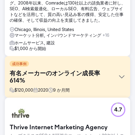
グ。2008年以来、Comradeは130社以上の請負業者に対し、
SEO、AI検索最適化、ローカルSEO、有料広告、ウェブサイ
トなどを活用して、質の高い見込み客の獲得、安定した仕事
の確保、そして収益の向上を支援してきました。
Chicago, Illinois, United States
マーケット分析, インバウンドマーケティング
+16
ホームサービス, 建設
$1,000 から開始
成功事例
有名メーカーのオンライン成長率
614%
$
120,000
2020
9
か月間
課題
4.7
2020 年初頭、ある有名なスポーツ用品メーカーは、長年の
努力にもかかわらず、オンライン ビジネスの成長に苦戦して
いました。2020 年 4 月の時点で、ユーザー数は 70,000
Thrive Internet Marketing Agency
人、月間収益は 162,318.92 ドルにとどまっていました。この
とき、同社は当社と提携しました。結果は明らかです。