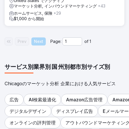
United States でアクティブ
マーケット分析, インバウンドマーケティング
+43
ホームサービス, 保険
+29
$1,000 から開始
Prev
Next
Page:
of
1
サービス別
業界別
国
州別
都市別
サイズ別
Chicagoのマーケット分析 企業における人気サービス
広告
AI検索最適化
Amazon広告管理
Amaz
デジタルデザイン
ディスプレイ広告
Eメールマ
オンラインの評判管理
アウトバウンドマーケティン