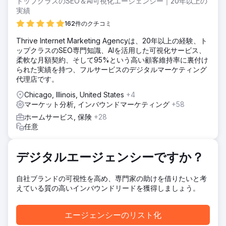
トップクラスのSEO＆AI可視化エージェンシー｜20年以上の
実績
ソリューション
私たちは、ターゲットを絞ったマーケティング キャンペーン
162件のクチコミ
を通じて適切な顧客を特定し、エンゲージメントとコンバー
Thrive Internet Marketing Agencyは、20年以上の経験、ト
ジョン率を高めることに重点を置きました。オーガニック検
ップクラスのSEO専門知識、AIを活用した可視化サービス、
索は、ビジネスの持続可能性を生み出す鍵でした。私たちは
柔軟な月額契約、そして95%という高い顧客維持率に裏付け
Web サイトを再設計し、ユーザー エクスペリエンスと購入
られた実績を持つ、フルサービスのデジタルマーケティング
者の行動を最適化しました。
代理店です。
結果
Chicago, Illinois, United States
+4
4 月に事業を開始したとき、当社は 70,000 人のユーザーを
マーケット分析, インバウンドマーケティング
+58
獲得するために多額の支出をしており、月間収益は 162,318
ドルでした。8 月までに収益は 126,000 人の訪問者から
ホームサービス, 保険
+28
559,387 ドルに増加しました。12 月になると、その数字は急
任意
上昇しました。月間収益は 180,000 人の訪問者から
1,159,200 ドルに急上昇しました。
デジタルエージェンシーですか？
エージェンシーページに移動
自社ブランドの可視性を高め、専門家の助けを借りたいと考
えている質の高いインバウンドリードを獲得しましょう。
エージェンシーのリスト化