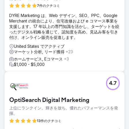
頼しました。
7件のクチコミ
ソリューション
DYRE Marketing は、Web デザイン、SEO、PPC、Google
当社は、市場調査、ブランド ポジショニング、クリエイティ
Merchant の統合により、住宅改修および e コマース事業を
ブ デザイン、ターゲット キャンペーン、パフォーマンス分
支援します。17 年以上の専門知識を活かし、ターゲットを絞
析など、マーケティングのあらゆる側面を統合した包括的な
ったデジタル戦略を通じて、認知度を高め、見込み客を引き
プランを作成しました。エンドツーエンドの取り組みによ
付け、オンライン販売を促進します。
り、シームレスな実行と管理が保証されました。これは、
「構築、開始、成長」の典型です。
United States でアクティブ
マーケット分析, リード獲得
+23
結果
ブランドを立ち上げるには、現代のマーケティングの真髄で
ホームサービス, Eコマース
+3
ある俊敏性が求められます。小規模なセグメントでブランデ
$1,000 - $5,000
ィング、ポジショニング、メッセージングを継続的にテスト
し、迅速に学習し、迅速に反復し、顧客と常に調整する必要
があります。急速に構築し、戦略的に強化して、飛躍的に成
4.7
長しましょう。
エージェンシーページに移動
OptiSearch Digital Marketing
上位にランクイン。輝きを放ち、優れたパフォーマンスを発
揮。
13件のクチコミ