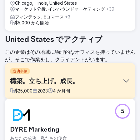
Chicago, Illinois, United States
マーケット分析, インバウンドマーケティング
+39
フィンテック, Eコマース
+3
$5,000 から開始
United States でアクティブ
この企業はその地域に物理的なオフィスを持っていません
が、そこで作業をし、クライアントがいます。
成功事例
構築。立ち上げ。成長。
$
25,000
2023
4
か月間
課題
5
長年にわたる通信会社のクライアントは、すでに当社のマー
ケティング機能をフル活用しており、新しいブランドを立ち
上げることを決めました。当社の成果追求の熱意と高い基準
DYRE Marketing
を信頼し、包括的な戦略、継続的な取り組み、反復が必要で
あることを承知の上で、この重要なプロジェクトを当社に依
あなたの成功、私たちの使命