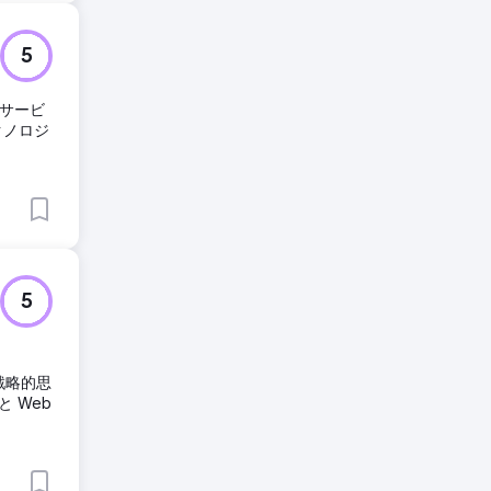
5
Oサービ
クノロジ
5
戦略的思
 Web