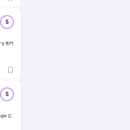
5
グを専門
5
le 広