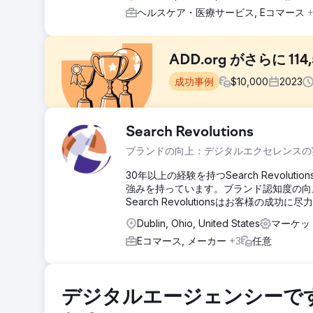
ヘルスケア・医療サービス, Eコマース
ADD.org がさらに 
成功事例
$
10,000
2023
課題
Search Revolutions
何百万もの人々が ADHD の助けを求めてオンラインで検索
ブランドの向上：デジタルエクセレンスの
限がなかったからではなく、SEO 戦略を持つ人々に対抗
い隠されていることを意味しました。
30年以上の経験を持つSearch Revo
強みを持っています。ブランド認知度の向
ソリューション
Search Revolutionsはお客様の成功に
コンテンツ戦略 – 分析から実行まで 1. キーワードと
よびページ上の作業 3 リバース エンジニアリングと注目の
Dublin, Ohio, United States
マーケッ
結果
Eコマース, メーカー
+3
任意
12 か月以内に、ADD.org のオーガニック リーチは急増し
上にリーチしました。 - 254 件の注目スニペットが獲得されま
ンし、87.6% 増加しました。
デジタルエージェンシーで
エージェンシーページに移動