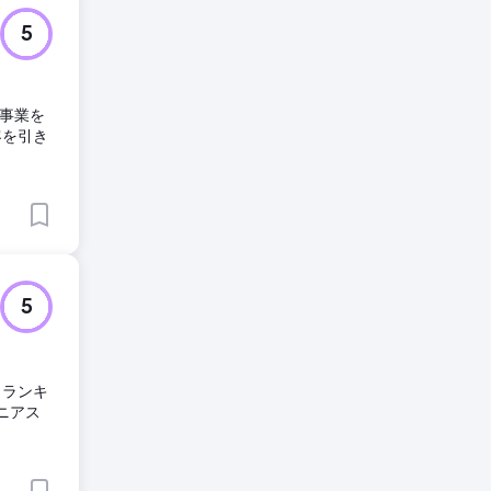
5
ース事業を
客を引き
5
クランキ
ニアス