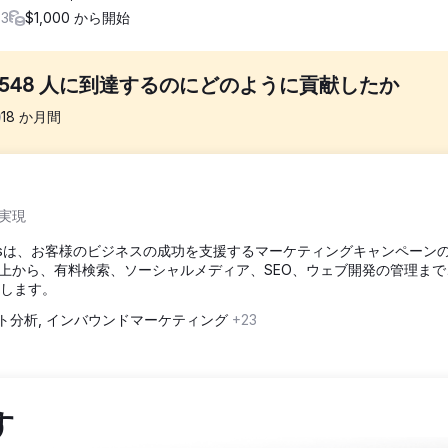
+3
$1,000 から開始
114,548 人に到達するのにどのように貢献したか
18
か月間
していますが、ADDA はそれらの人々の 99.9% に見つかりませんで
実現
できなかったからです。これは、ADDA の真の声が利益主導の企業によ
lutionsは、お客様のビジネスの成功を支援するマーケティングキャンペーン
上から、有料検索、ソーシャルメディア、SEO、ウェブ開発の管理まで
尽力します。
変換マッピング 2. 内部リンクのターゲティング、コンテンツのクリーンア
スニペットの獲得 4. EEAT ガイドラインの実装
ト分析, インバウンドマーケティング
+23
ました。 - オーガニック検索トラフィックが 233% 増加し、毎月 114,5
した – 630.77% 増加。 - 3,532 個のキーワードがトップ 20 に
す