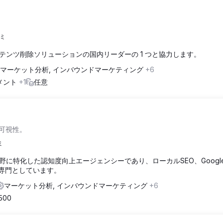
コミ
テンツ削除ソリューションの国内リーダーの 1 つと協力します。
マーケット分析, インバウンドマーケティング
+6
イメント
+1
任意
る可視性。
ミ
に特化した認知度向上エージェンシーであり、ローカルSEO、Googl
を専門としています。
マーケット分析, インバウンドマーケティング
+6
,500