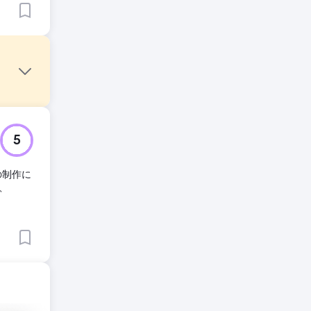
した。権
5
って覆
の制作に
、
ップ、お
48 人以
ランクイ