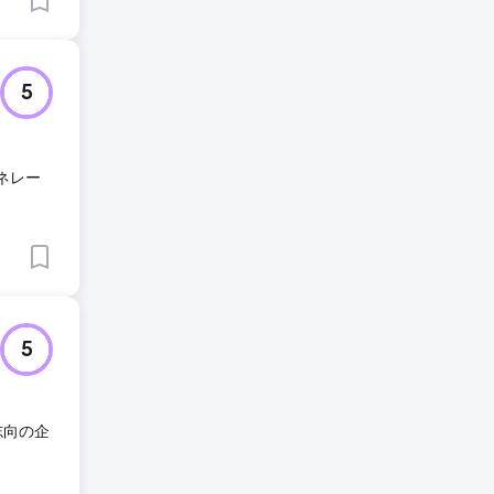
5
ェネレー
5
志向の企