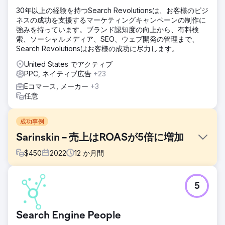
30年以上の経験を持つSearch Revolutionsは、お客様のビジ
ネスの成功を支援するマーケティングキャンペーンの制作に
強みを持っています。ブランド認知度の向上から、有料検
索、ソーシャルメディア、SEO、ウェブ開発の管理まで、
Search Revolutionsはお客様の成功に尽力します。
United States でアクティブ
PPC, ネイティブ広告
+23
Eコマース, メーカー
+3
任意
成功事例
Sarinskin – 売上はROASが5倍に増加
$
450
2022
12
か月間
課題
5
クライアントは、インドのヘルスケア市場における既存の大
手企業と競合できるような、新しいオンラインストアを構築
するために、SEOとPPCの専門家を探していました。複数の
Search Engine People
商品URLは存在していましたが、これらのページは検索エン