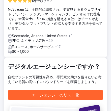
12件のクチコミ
配分もパフォーマンスの高い商品カテゴリーと整合していな
かったため、非効率的な支出と最適とは言えない収益成長に
NuStream は、全国的に認知され、受賞歴もあるウェブサイ
つながっていました。
ト デザイン、デジタル マーケティング、ビデオ制作代理店
です。米国全土に 5 つの拠点を構える当社にはチームがあ
ソリューション
り、デジタル フットプリントの拡大を支援する方法を知って
詳細な業績分析を実施した結果、ショッピングキャンペーン
います。
が主要な収益源であることが判明しました。そこで、戦略を
ショッピング優先型に変更しました。キャンペーンは、より
Scottsdale, Arizona, United States
+3
効果的な管理のために、カテゴリー別（単3/単4電池、ボタ
PPC, ネイティブ広告
+49
ン電池、コイン電池、充電式電池）に再編成しました。予算
Eコマース, ホームサービス
+17
は業績に基づいて動的に配分され、業績上位カテゴリーへの
$0 - 1,000
投資を増やし、効率性を向上させました。
結果
コンバージョン数は1,593件から1,632件に増加し、CPAは
デジタルエージェンシーですか？
19.77豪ドルから16.01豪ドルに減少しました。収益は57,898
豪ドルから62,409豪ドルに増加し、ROASは1.84倍から2.39
自社ブランドの可視性を高め、専門家の助けを借りたいと考
倍へと大幅に向上しました。最適化されたキャンペーン構造
えている質の高いインバウンドリードを獲得しましょう。
により、効率性が向上し、投資対効果も高まり、事業成長目
標に沿った拡張性の高いパフォーマンスマーケティングシス
テムが実現しました。
エージェンシーのリスト化
エージェンシーページに移動