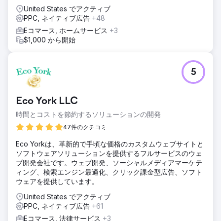
収益の増加: 月間収益が平均 350,000 ドルに急増し、当初の
United States でアクティブ
目標を上回りました。CTR の向上: 広告コピーとキーワード
PPC, ネイティブ広告
+48
ターゲティングを最適化し、CTR を 45% 向上させ、より質
の高いトラフィックを引き付けました。コンバージョン率の
Eコマース, ホームサービス
+3
向上: ランディング ページと広告を改善したことで、コンバ
$1,000 から開始
ージョンが 30% 増加しました。
エージェンシーページに移動
5
Eco York LLC
時間とコストを節約するソリューションの開発
47件のクチコミ
Eco Yorkは、革新的で手頃な価格のカスタムウェブサイトと
ソフトウェアソリューションを提供するフルサービスのウェ
ブ開発会社です。ウェブ開発、ソーシャルメディアマーケテ
ィング、検索エンジン最適化、クリック課金型広告、ソフト
ウェアを提供しています。
United States でアクティブ
PPC, ネイティブ広告
+61
Eコマース, 法律サービス
+3