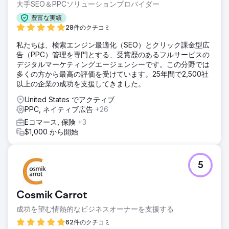
ジンの可視性や有料広告のパフォーマンスに最適化されてお
大手SEO＆PPCソリューションプロバイダー
らず、トラフィックとコンバージョンの獲得が制限されてい
豊富な実績
ました。そのため、ランキングを向上させ、ターゲット層へ
28件のクチコミ
のトラフィックを増やし、収益を拡大できるデジタルマーケ
ティングパートナーが必要だったのです。
私たちは、検索エンジン最適化（SEO）とクリック課金型広
告（PPC）管理を専門とする、受賞歴のあるフルサービスの
ソリューション
デジタルマーケティングエージェンシーです。この分野では
今回の取り組みは、クライアントのヘルスケアECサイトの包
多くの方から最高の評価を受けています。25年間で2,500社
括的な監査から始まりました。監査の結果、SEO構造、ペー
以上の企業の成功を支援してきました。
ジ内最適化、有料キャンペーンの準備状況に重要な課題があ
ることが判明しました。これらの調査結果に基づき、商品ペ
United States でアクティブ
ージの最適化、キーワードターゲティングの改善、サイト全
PPC, ネイティブ広告
+26
体の検索可視性の向上を含む戦略プランを実行しました。ま
Eコマース, 保険
+3
た、ドメインオーソリティを高め、オーガニック検索ランキ
$1,000 から開始
ングを向上させるための集中的なバックリンク戦略も実施し
ました。
結果
5
PPCキャンペーンを通じてROASを5倍に向上させ、オーガニ
ックトラフィック、キーワードランキング、コンバージョン
率も大幅に増加させ、結果として売上全体の向上を実現しま
Cosmik Carrot
した。
成功を望む情熱的なビジネスオーナーを支援する
エージェンシーページに移動
62件のクチコミ