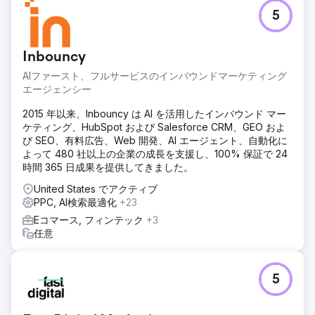
きました。洗練された戦略により、売上が伸びただけでな
5
く、コストも削減され、優れたパフォーマンスが実現しまし
た。Google 広告を慎重に最適化し、SEO 全体の取り組みを
合理化することで、クリック単価を 0.60 ドル以下に抑え、
Inbouncy
高い ROI を維持できました。この成功は、適切に実行された
データ主導のマーケティング プランの威力を実証していま
AIファースト、フルサービスのインバウンドマーケティング
す。
エージェンシー
2015 年以来、Inbouncy は AI を活用したインバウンド マー
エージェンシーページに移動
ケティング、HubSpot および Salesforce CRM、GEO およ
び SEO、有料広告、Web 開発、AI エージェント、自動化に
よって 480 社以上の企業の成長を支援し、100% 保証で 24
時間 365 日成果を提供してきました。
United States でアクティブ
PPC, AI検索最適化
+23
Eコマース, フィンテック
+3
任意
5