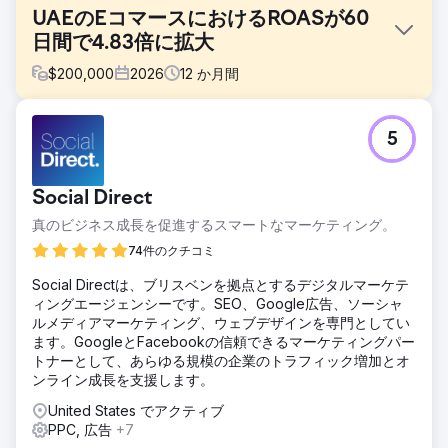
UAEのEコマースにおけるROASが60
日間で4.83倍に拡大
$
200,000
2026
12
か月間
課題
5
アラブ首長国連邦を拠点とするB2B生鮮食品サプライヤー
は、月間8,000～9,000ディルハムを投じてGoogle広告を運
用していましたが、収益性を高めるための規模拡大に苦戦し
Social Direct
ていました。ROASは3倍を下回り、収益は伸び悩み、適切な
eコマース追跡機能の欠如が最適化を阻害していました。キ
真のビジネス成長を促進するスマートなマーケティング。
ャンペーン構造に商品レベルの明確さが欠けていたため、パ
74件のクチコミ
フォーマンスの高いSKUを特定し、コンバージョン効率を向
上させることが困難でした。
Social Directは、ブリスベンを拠点とするデジタルマーケテ
ィングエージェンシーです。SEO、Google広告、ソーシャ
ソリューション
ルメディアマーケティング、ウェブデザインを専門としてい
需要と購買意欲の両方を捉えるため、スマートショッピング
ます。GoogleとFacebookの信頼できるマーケティングパー
と検索キャンペーンを組み合わせたハイブリッド戦略を採用
トナーとして、あらゆる規模の企業のトラフィック増加とオ
しました。正確なデータを取得するために、購入レベルのア
ンライン成長を支援します。
トリビューション機能を備えた高度なeコマーストラッキン
グを導入しました。キャンペーンはSKUレベルのセグメンテ
United States でアクティブ
ーションで再構築され、ROASベースの入札とカスタムB2B
PPC, 広告
+7
リマーケティングオーディエンスを活用することで、高価値