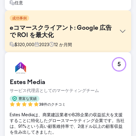
任意
成功事例
eコマースクライアント: Google 広告
で ROI を最大化
$
320,000
2023
12
か月間
課題
5
ある電子商取引のクライアントは、積極的な売上成長を目標
に、オンライン収益を大幅に増加させることを目指していま
した。
Estes Media
ソリューション
サービス代理店としてのマーケティングチーム
キーワードの最適化: コンバージョンの可能性が高いターゲ
ット トラフィックを獲得するために、意図の高いロングテー
豊富な実績
ル キーワードに重点を置き、コンバージョンにつながらない
38件のクチコミ
幅広い用語への無駄な広告費を削減しました。広告コピーの
Estes Mediaは、商業建設業者やB2B企業の収益拡大を支援
改良: A/B テストの結果に基づいて、説得力のある広告コピー
することに特化したグロースマーケティング企業です。当社
を開発しました。
は、91%という高い顧客維持率で、2億ドル以上の顧客収益
結果
を生み出してきました。