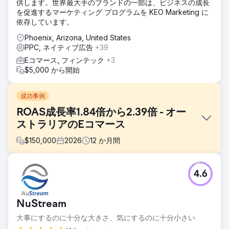
供します。世界最大手のブランドの一部は、ビジネスの成長
を促進するマーケティング プログラムを KEO Marketing に
依存しています。
Phoenix, Arizona, United States
PPC, ネイティブ広告
+39
Eコマース, フィンテック
+3
$5,000 から開始
成功事例
ROAS成長率1.84倍から2.39倍 - オー
ストラリアのEコマース
$
150,000
2026
12
か月間
課題
4.6
オーストラリアのあるeコマース小売業者は、Google広告と
Bing広告に継続的に広告費を投じていたにもかかわらず、目
標とするROAS（広告費用対効果）5倍の達成に苦戦していま
NuStream
した。このアカウントはパフォーマンスマックスキャンペー
ンに大きく依存していたため、可視性とコントロールが制限
大事にするのに十分な大きさ、気にするのに十分小さい
されていました。CPA（顧客獲得単価）は比較的高く、予算