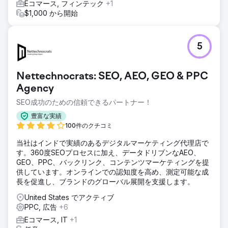
Eコマース, フィンテック
+1
顧客への再アプローチとコンバージョン品質の向上を図りま
$1,000 から開始
した。
結果
売上高は60日間で4万8千ドルから10万5千ドルへと2倍以上
5
に増加しました。ROAS（広告費用対効果）は2.89倍から
4.83倍に向上し、キャンペーンの収益性が大幅に向上しまし
た。より的確なターゲティング、体系的なキャンペーン、そ
Nettechnocrats: SEO, AEO, GEO & PPC
して正確なトラッキングにより、購入コンバージョンは81%
Agency
増加しました。その結果、拡張性と効率性に優れたB2B eコ
マースの成長エンジンが構築されました。
SEO成功のための信頼できるパートナー！
豊富な実績
エージェンシーページに移動
100件のクチコミ
当社はインドで実績のあるデジタルマーケティング代理店で
す。360度SEOプロセスに加え、データドリブンなAEO、
GEO、PPC、バックリンク、コンテンツマーケティングを提
供しています。オンラインでの認知度を高め、測定可能な成
長を促進し、ブランドのグローバル展開を支援します。
United States でアクティブ
PPC, 広告
+6
Eコマース, IT
+1