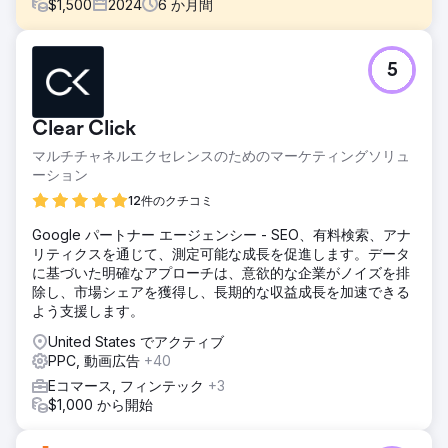
$
1,500
2024
6
か月間
課題
5
DYRE Marketing と提携する前、この e コマース デッキ材販
売店は、以前のマーケティング代理店で大きな課題に直面し
ていました。レポートは不正確で、売上の発生源や予算の使
Clear Click
い道について明確な情報が得られませんでした。透明性がな
いため、成功を測定したり、情報に基づいた意思決定を行っ
マルチチャネルエクセレンスのためのマーケティングソリュ
たりするのが難しく、デジタル マーケティングの取り組みは
ーション
非効率的でコストのかかるものになっていました。
12件のクチコミ
ソリューション
Google パートナー エージェンシー - SEO、有料検索、アナ
私たちの解決策は、売上と収益を増やすための効率的なマー
リティクスを通じて、測定可能な成長を促進します。データ
ケティング プランを作成することでした。パフォーマンスを
に基づいた明確なアプローチは、意欲的な企業がノイズを排
最大化するためにさまざまなアプローチをテストすること
除し、市場シェアを獲得し、長期的な収益成長を加速できる
で、Google 広告の最適化に焦点を当てた詳細な戦略を作成
よう支援します。
しました。さらに、クライアントを Google Merchant に登
録し、すべての商品が承認されるようにしました。これらの
United States でアクティブ
取り組みにより、可視性とターゲティングが向上し、成長が
PPC, 動画広告
+40
促進され、投資収益率が大幅に向上しました。
Eコマース, フィンテック
+3
結果
$1,000 から開始
結果は目を見張るものでした。6 か月も経たないうちに、以
前よりもさらに低い予算で売上を 350% 増加させることがで