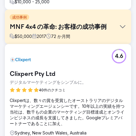
$10,000 - 25,000
成功事例
MNF 4x4 の革命: お客様の成功事例
$
50,000
2017
72
か月間
課題
4.6
オーストラリアのバーレイ ヘッズにある MNF 4x4 は、4x4
Ute トレイとアクセサリーを専門としています。 VMA が介
入する前は、彼らの時代遅れの Web サイトには最適化とデ
Clixpert Pty Ltd
ジタル マーケティング戦略が欠けていました。
デジタルマーケティングをシンプルに。
ソリューション
MNF に対する当社のソリューションは、MNF のオンライン
40件のクチコミ
での存在感と可視性を高めることを目的として、検索エンジ
Clixpertは、数々の賞を受賞したオーストラリアのデジタル
ン向けに最適化した新しい e コマース Web サイトを構築す
マーケティングエージェンシーです。10年以上の実績を持つ
ることでした。また、Web サイトを通じてブランド認知
当社は、数千もの企業のマーケティング目標達成とオンライ
度、ブランドロイヤルティ、トラフィック、コンバージョン
ンビジネスの成長を支援してきました。Googleプレミアパ
(売上) を向上させるための継続的なデジタル マーケティング
ートナーであることに加え、
プランも作成しました。
Sydney, New South Wales, Australia
結果