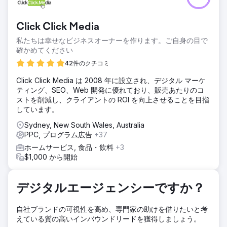
シップを求めてEDGEに依頼しました。以前のプロバイダー
のサービスには「ワオ！」という要素がなく、成長の余地が
Click Click Media
ありました。クライアントは、自分たちのために全力を尽く
してくれる代理店を必要としていました。過去のデータやア
私たちは幸せなビジネスオーナーを作ります。ご自身の目で
カウントにアクセスできないため、クライアントはEDGEの
確かめてください
業界専門知識に頼る必要がありました。私たちの任務は、成
42件のクチコミ
果を上げるための障壁を取り除き、毎月最低13件の新規住宅
契約を獲得することでした。
Click Click Media は 2008 年に設立され、デジタル マーケ
ティング、SEO、Web 開発に優れており、販売あたりのコ
ソリューション
ストを削減し、クライアントの ROI を向上させることを目指
ブランディングと認知度の向上を目指し、業界経験に基づ
しています。
き、リード数とコンバージョン率の要件を満たすオムニチャ
ネル戦略を策定しました。キャンペーンが軌道に乗ると、ク
Sydney, New South Wales, Australia
ライアントは毎月15～20件の新規住宅契約を安定的に獲得し
PPC, プログラム広告
+37
ています。
ホームサービス, 食品・飲料
+3
結果
$1,000 から開始
ウェブサイトのトラフィックが79%増加ソーシャルメディア
のリードが700%増加Pos 1 Turn Key Homes Brisbane
Google広告のリードが220%増加
デジタルエージェンシーですか？
自社ブランドの可視性を高め、専門家の助けを借りたいと考
エージェンシーページに移動
えている質の高いインバウンドリードを獲得しましょう。