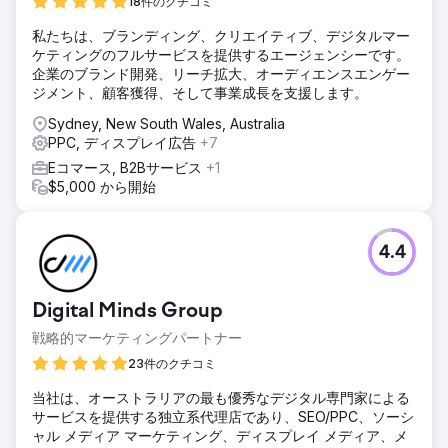
18件のクチコミ
かったため、非効率的な支出と最適とは言えない収益成長に
つながっていました。
私たちは、ブランディング、クリエイティブ、デジタルマー
ケティングのフルサービスを提供するエージェンシーです。
ソリューション
企業のブランド開発、リーチ拡大、オーディエンスエンゲー
詳細な業績分析を実施した結果、ショッピングキャンペーン
ジメント、顧客獲得、そして事業成長を支援します。
が主要な収益源であることが判明しました。そこで、戦略を
ショッピング優先型に変更しました。キャンペーンは、より
Sydney, New South Wales, Australia
効果的な管理のために、カテゴリー別（単3/単4電池、ボタ
PPC, ディスプレイ広告
+7
ン電池、コイン電池、充電式電池）に再編成しました。予算
Eコマース, B2Bサービス
+1
は業績に基づいて動的に配分され、業績上位カテゴリーへの
$5,000 から開始
投資を増やし、効率性を向上させました。
結果
コンバージョン数は1,593件から1,632件に増加し、CPAは
4.4
19.77豪ドルから16.01豪ドルに減少しました。収益は57,898
豪ドルから62,409豪ドルに増加し、ROASは1.84倍から2.39
倍へと大幅に向上しました。最適化されたキャンペーン構造
Digital Minds Group
により、効率性が向上し、投資対効果も高まり、事業成長目
標に沿った拡張性の高いパフォーマンスマーケティングシス
戦略的マーケティングパートナー
テムが実現しました。
23件のクチコミ
当社は、オーストラリアの最も優秀なデジタル専門家による
エージェンシーページに移動
サービスを提供する独立系代理店であり、SEO/PPC、ソーシ
ャル メディア マーケティング、ディスプレイ メディア、メ