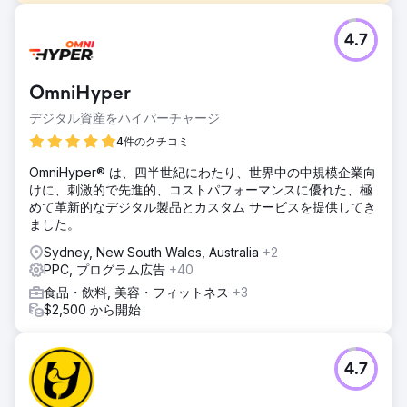
課題
4.7
「この業界ではデジタルマーケティングは通用しない」。こ
のクライアントはあらゆるイベントでそう言われ続け、私た
ちと仕事をするまではそう感じていました。ニッチ業界とは
OmniHyper
何かを深く理解することで、より効果的なコピーとキーワー
ド戦略を策定できただけでなく、代替的な予算戦略も試すこ
デジタル資産をハイパーチャージ
とができ、市場リーダーとしての地位を確立することができ
4件のクチコミ
ました。
OmniHyper® は、四半世紀にわたり、世界中の中規模企業向
ソリューション
けに、刺激的で先進的、コストパフォーマンスに優れた、極
このクライアントのデジタルスイート全体を担当しました
めて革新的なデジタル製品とカスタム サービスを提供してき
が、採用した時はちょうど繁忙期で、すぐにリードを獲得し
ました。
たいと考えていました。そこで、以前の代理店が残した戦略
を全て捨て去り、誰もが断れない、圧倒的な効果を誇るラン
Sydney, New South Wales, Australia
+2
ディングページの作成に着手しました。2週間以内にページ
PPC, プログラム広告
+40
は公開され、広告を配信した瞬間から、2日に1件のリード獲
食品・飲料, 美容・フィットネス
+3
得が始まりました。
$2,500 から開始
結果
「今は広告を一時停止する必要があります。対応すべきリー
ドが多すぎるのです」。代理店として、これは予想しうる最
4.7
悪の知らせでした。この期間中もSEO対策を継続しているの
で、再開の準備が整った暁には、日々の費用を削減できま