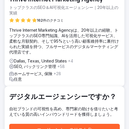
Thrive Internet Marketing Agency
化し、高い ROAS を達成するために低い CPA を維持する必
要がありました。このブランドは、e コマースの実情をテス
トップクラスのSEO＆AI可視化エージェンシー｜20年以上の
トしながら、コスト効率を確保し、最初の 90 日以内に製品
実績
を成功裏に発売することを目標に、パイロット キャンペーン
162件のクチコミ
の管理について当社の専門知識を求めました。
Thrive Internet Marketing Agencyは、20年以上の経験、ト
ソリューション
ップクラスのSEO専門知識、AIを活用した可視化サービス、
当社は、ターゲットを絞ったキーワード検索キャンペーン、
柔軟な月額契約、そして95%という高い顧客維持率に裏付け
高度なリターゲティング、高級小売店の周辺でのジオフェン
られた実績を持つ、フルサービスのデジタルマーケティング
シングなど、包括的なマルチチャネル マーケティング戦略を
代理店です。
実施しました。コスト効率を最適化するために、リアルタイ
ムの入札調整と戦略的な予算配分を通じて CPA を綿密に管
Dallas, Texas, United States
+4
理しました。A/B テストやリアルタイム分析などのデータ主
SEO, バックリンク管理
+58
導のアプローチにより、戦略を洗練させることができ、大き
ホームサービス, 保険
+28
な市場シェアを獲得し、e コマースの大幅なコンバージョン
任意
を促進することができました。
結果
このキャンペーンは 3,040 万回のインプレッションを生み出
デジタルエージェンシーですか？
し、90 日以内に 9,973 件のオンライン販売を達成し、e コ
マース収益は 523,575 ドルを超えました。業界平均をはるか
自社ブランドの可視性を高め、専門家の助けを借りたいと考
に下回る 3.40 ドルという非常に低い CPA を確保し、4.1 倍
えている質の高いインバウンドリードを獲得しましょう。
の ROAS を達成しました。パイロットの成功により、当社の
代理店はディスプレイ広告とプログラマティック広告の予算
全体を委託され、キャンペーンをさらに最適化し、e コマー