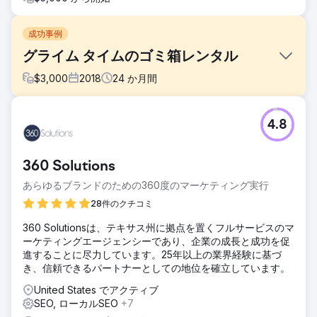
成功事例
グライム タイムのゴミ箱レンタル
$
3,000
2018
24
か月間
課題
4.8
Grime Time は、英国の清掃会社に使用されていた問題のあ
るドメイン名を持って私たちにやって来ました。このドメイ
ン名には多くの不良リンクが含まれていました。オースティ
360 Solutions
ンのゴミ箱レンタル市場は非常に競争が激しく、ほとんどの
企業が積極的にリンクを構築しています。
あらゆるブランドのための360度のマーケティング実行
ソリューション
28件のクチコミ
サイトを監査し、読み込み時間、サイトのアーキテクチャ、
360 Solutionsは、テキサス州に拠点を置くフルサービスのマ
コンテンツ、変換要素、モバイル エクスペリエンスを改善し
ーケティングエージェンシーであり、企業の成長と成功を促
ました。次に、ホームセンター、不動産、DIY 出版物に関す
進することに尽力しています。25年以上の業界経験に基づ
る関連性の高いリンクを獲得するためのアウトリーチ キャン
き、信頼できるパートナーとしての地位を確立しています。
ペーンを実行しました。
United States でアクティブ
結果
SEO, ローカルSEO
+7
Grime Time は、オースティンとその周辺市場のマップとオ