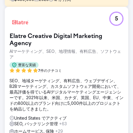
課題
5
B2Cビジネスでは、競争の激しい市場でユーザーベースを倍
増させ、コンバージョン率を高める必要がありました。平均
売上高が65,000ドルであるため、デジタルプレゼンスを強化
Elatre Creative Digital Marketing
して、より効果的に顧客を引き付け、維持することが目標で
した。
Agency
AIマーケティング、SEO、地理情報、有料広告、ソフトウェ
ソリューション
ア
ユーザーエクスペリエンスの最適化とターゲットを絞ったマ
ーケティングに重点を置いたデジタル変革を実装しました。
豊富な実績
Web サイトを刷新し、データ分析を使用してキャンペーン
7件のクチコミ
をパーソナライズし、ユーザー ベースとコンバージョン率の
向上を目指しました。
SEO、地域ターゲティング、有料広告、ウェブデザイン、
B2Bマーケティング、カスタムソフトウェア開発において、
結果
最高評価を得ているAIデジタルマーケティングエージェンシ
ユーザーベースは 108% 増の 56,000 人に増加し、目標達成
ーです。2021年以来、米国、カナダ、英国、EU、中東、イン
数は 209% 増の 2,945 人に、コンバージョン率は 46% 増
ドの800以上のブランド向けに5,000件以上のプロジェクト
の 4.18% に増加しました。これらの戦略的なデジタル強化に
を納品してきました。
より、同社の市場パフォーマンスは大幅に向上しました。
United States でアクティブ
SEO, バックリンク管理
+63
エージェンシーページに移動
ホームサービス, 保険
+29