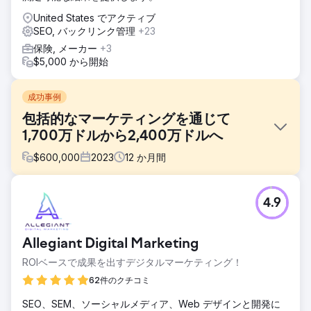
United States でアクティブ
SEO, バックリンク管理
+23
保険, メーカー
+3
$5,000 から開始
成功事例
包括的なマーケティングを通じて
1,700万ドルから2,400万ドルへ
$
600,000
2023
12
か月間
課題
4.9
堅実な製品を提供しているある企業は、事業の拡大に苦戦し
ており、1,700万ドルの収益を上げているものの、販売成約
率が低く、顧客体験も最適とは言えない状況にありました。
Allegiant Digital Marketing
この企業は、収益成長を促進し、市場での競争力を高めるた
めに、マーケティング戦略を強化し、リード管理を改善し、
ROIベースで成果を出すデジタルマーケティング！
顧客体験を最適化する必要がありました。課題は、売上を増
62件のクチコミ
やし、成約率を高め、より満足のいく一貫した顧客体験を生
み出すことでした。
SEO、SEM、ソーシャルメディア、Web デザインと開発に