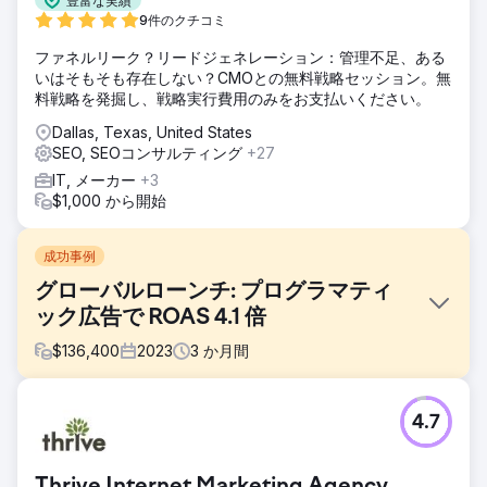
豊富な実績
9件のクチコミ
ファネルリーク？リードジェネレーション：管理不足、ある
いはそもそも存在しない？CMOとの無料戦略セッション。無
料戦略を発掘し、戦略実行費用のみをお支払いください。
Dallas, Texas, United States
SEO, SEOコンサルティング
+27
IT, メーカー
+3
$1,000 から開始
成功事例
グローバルローンチ: プログラマティ
ック広告で ROAS 4.1 倍
$
136,400
2023
3
か月間
課題
4.7
ある高級美容ブランドは、競争の激しい e コマース市場で新
しいフレグランス ラインを立ち上げるという課題に直面して
いました。強力な市場参入を確保し、オンライン販売を最大