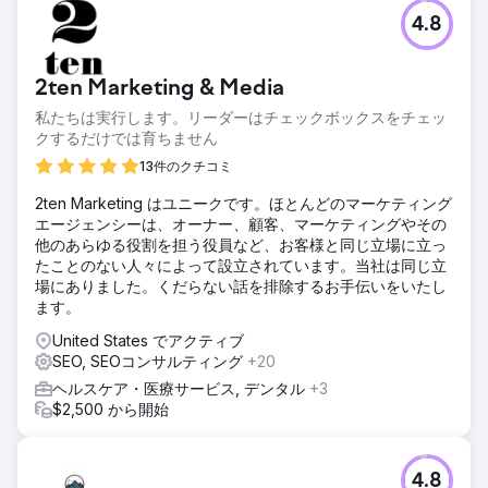
課題
4.8
口コミマーケティングと紹介は新しいビジネスを呼び込むた
めにうまく機能していましたが、Survey Works の拡大には
十分ではありませんでした。 SEO に積極的に投資し、多く
2ten Marketing & Media
のレビューを持っているベテランの競合他社が数社ありまし
た。
私たちは実行します。リーダーはチェックボックスをチェッ
クするだけでは育ちません
ソリューション
ウェブサイトは WordPress で再構築され、コンテンツ、ロ
13件のクチコミ
ケーション ページ、コンバージョン要素が最適化されまし
2ten Marketing はユニークです。ほとんどのマーケティング
た。私たちは継続的なリンク構築プログラムを開始し、その
エージェンシーは、オーナー、顧客、マーケティングやその
結果、地図とオーガニック検索で圧倒的なランキングが得ら
他のあらゆる役割を担う役員など、お客様と同じ立場に立っ
れました。
たことのない人々によって設立されています。当社は同じ立
結果
場にありました。くだらない話を排除するお手伝いをいたし
マップからの可視性の向上とオーガニック ランキングの改善
ます。
により、1 年間で収益が 700% 増加しました。
United States でアクティブ
SEO, SEOコンサルティング
+20
エージェンシーページに移動
ヘルスケア・医療サービス, デンタル
+3
$2,500 から開始
4.8