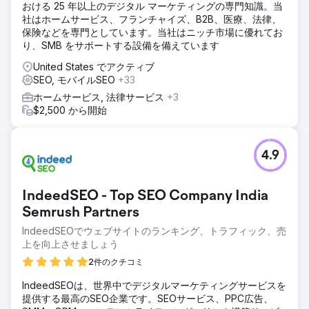
おける 25 年以上のデジタル マーケティングの専門知識。当
ソリューション
社はホームサービス、フランチャイズ、B2B、医療、法律、
当社は、SEMとSEOの最適化、ユーザーエンゲージメントを
保険などを専門としています。当社はニッチ市場に優れてお
向上させるためのウェブサイトの完全な再設計、ソーシャル
り、SMB をサポートする設備を備えています
メディアのプレゼンスの拡大など、同社のデジタルマーケテ
ィング戦略の包括的な見直しを実施しました。さらに、リー
United States でアクティブ
ド管理の改善、販売活動戦略の強化、販売チームの指導によ
SEO, モバイルSEO
+33
り、販売プロセスを改良しました。また、詳細なジャーニー
ホームサービス, 法律サービス
+3
マッピングと継続的なフィードバックループの実装を通じて
$2,500 から開始
顧客体験を最適化し、懸念事項に積極的に対処しました。
結果
同社は、1 年以内に 1,700 万ドルから 2,400 万ドルへと 41%
4.9
という大幅な収益増加を達成しました。販売成約率も大幅に
改善し、7% から 15% に急上昇しました。顧客体験の強化イ
ニシアチブにより、リピート ビジネスと紹介が増加し、同社
IndeedSEO - Top SEO Company India
の成長軌道がさらに強化されました。全体的な改善により、
Semrush Partners
同社は競争の激しい市場で継続的な成功に向けて準備を整
え、業務効率と顧客満足度の新しい基準を確立しました。
IndeedSEOでウェブサイトのランキング、トラフィック、売
上を向上させましょう
エージェンシーページに移動
2件のクチコミ
IndeedSEOは、世界中でデジタルマーケティングサービスを
提供する最高のSEO企業です。SEOサービス、PPC広告、