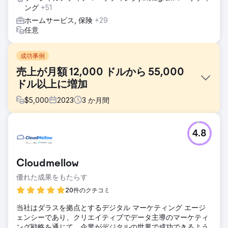
ング
+51
ホームサービス, 保険
+29
任意
成功事例
売上が月額 12,000 ドルから 55,000
ドル以上に増加
$
5,000
2023
3
か月間
課題
4.8
当社のホスピタリティ顧客の 1 社は、当初、月収が 12,000
ドル前後で停滞しており、売上の停滞に直面していたため、
当社に問い合わせをしてきました。強力なサービスにもかか
Cloudmellow
わらず、デジタル マーケティングへの取り組みが限られてい
たため、十分な売上が得られませんでした。
優れた成果をもたらす
ソリューション
20件のクチコミ
当社は、ターゲットを絞った PPC 広告、クリエイティブな
当社はダラスを拠点とするデジタル マーケティング エージ
Facebook/Instagram 広告、ダイナミックなソーシャル メデ
ェンシーであり、クリエイティブでデータ主導のマーケティ
ィア コンテンツに重点を置いたデジタル マーケティング戦
ング戦略を通じて、企業がデジタルの世界で成功できるよう