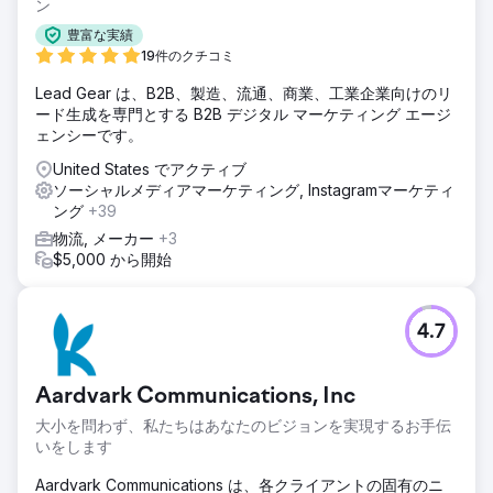
意欲の高いキーワードでGoogle検索結果の1ページ目にラン
ン
クインし、オーガニックトラフィックは8倍以上に増加、
豊富な実績
Instagram広告は数千件の質の高い問い合わせを獲得しまし
19件のクチコミ
た。直接予約による収益は15万ドルを超え、顧客獲得単価は
58%減少し、広告費用対効果は1.9倍から4.6倍に上昇しまし
Lead Gear は、B2B、製造、流通、商業、工業企業向けのリ
た。現在、同社は主にSEOとソーシャルメディアを通じて事
ード生成を専門とする B2B デジタル マーケティング エージ
業を拡大しています。
ェンシーです。
United States でアクティブ
エージェンシーページに移動
ソーシャルメディアマーケティング, Instagramマーケティ
ング
+39
物流, メーカー
+3
$5,000 から開始
4.7
Aardvark Communications, Inc
大小を問わず、私たちはあなたのビジョンを実現するお手伝
いをします
Aardvark Communications は、各クライアントの固有のニ