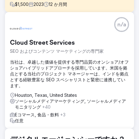
$
1,500
2023
12
か月間
課題
n/a
口コミマーケティングと紹介は新しいビジネスを呼び込むた
めにうまく機能していましたが、Survey Works の拡大には
十分ではありませんでした。 SEO に積極的に投資し、多く
Cloud Street Services
のレビューを持っているベテランの競合他社が数社ありまし
た。
SEO およびコンテンツ マーケティングの専門家
ソリューション
当社は、卓越した価値を提供する専門品質のオンショア/オフ
ウェブサイトは WordPress で再構築され、コンテンツ、ロ
ショアハイブリッドアプローチを採用しています。米国を拠
ケーション ページ、コンバージョン要素が最適化されまし
点とする当社のプロジェクト マネージャーは、インドを拠点
た。私たちは継続的なリンク構築プログラムを開始し、その
とする経験豊富な SEO スペシャリストと緊密に連携してい
結果、地図とオーガニック検索で圧倒的なランキングが得ら
ます。
れました。
Houston, Texas, United States
結果
ソーシャルメディアマーケティング, ソーシャルメディア
マップからの可視性の向上とオーガニック ランキングの改善
モニタリング
+40
により、1 年間で収益が 700% 増加しました。
Eコマース, 食品・飲料
+3
任意
エージェンシーページに移動