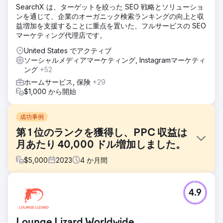
SearchX は、ターゲットを絞った SEO 戦略とソリューショ
ンを通じて、企業のオーガニック検索ランキングの向上と収
益増加を支援することに重点を置いた、フルサービスの SEO
マーケティング代理店です。
United States でアクティブ
ソーシャルメディアマーケティング, Instagramマーケティ
ング
+52
ホームサービス, 保険
+29
$1,000 から開始
成功事例
第 1 位のランクを獲得し、PPC 収益は
月あたり 40,000 ドル増加しました。
$
5,000
2023
4
か月間
課題
4.9
当社のハイテク顧客の 1 つは、Google の 2 ページ目と 3 ペ
ージ目にランディングするという可視化に苦労しており、
PPC キャンペーンの売上はほぼ 0 ドルでした。彼らのデジ
Lounge Lizard Worldwide