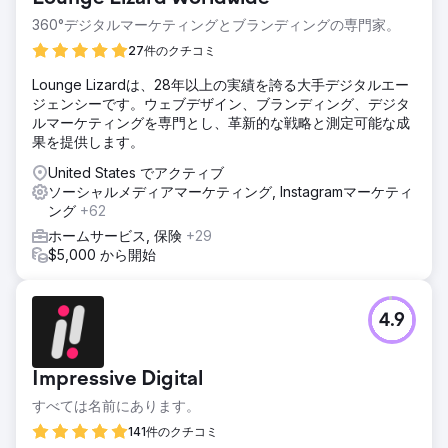
タルでの存在感は、業界で効果的に競争するには不十分でし
た。
360°デジタルマーケティングとブランディングの専門家。
ソリューション
27件のクチコミ
私たちは包括的な SEO 戦略を展開し、ブログ記事、バック
Lounge Lizardは、28年以上の実績を誇る大手デジタルエー
リンク、コンテンツの最適化によってオンラインでの存在感
ジェンシーです。ウェブデザイン、ブランディング、デジタ
を高めました。 Web ページ、お問い合わせフォーム、ラン
ルマーケティングを専門とし、革新的な戦略と測定可能な成
ディング ページ、メタ タグ、および URL 構造の更新は不可
果を提供します。
欠でした。同時に、PPC キャンペーンと広告を再構築しまし
た。
United States でアクティブ
ソーシャルメディアマーケティング, Instagramマーケティ
結果
ング
+62
私たちの努力により、同社は業界リーダーを上回り、
Google の主要キーワードで第 1 位の座を獲得しました。
ホームサービス, 保険
+29
PPC の売上は実質 0 ドルから月額 40,000 ドル以上に急増
$5,000 から開始
し、デジタル マーケティングの有効性と収益創出に大きな好
転をもたらしました。
4.9
エージェンシーページに移動
Impressive Digital
すべては名前にあります。
141件のクチコミ