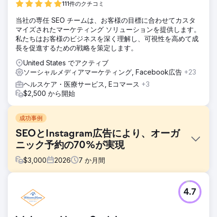
111件のクチコミ
当社の専任 SEO チームは、お客様の目標に合わせてカスタ
マイズされたマーケティング ソリューションを提供します。
私たちはお客様のビジネスを深く理解し、可視性を高めて成
長を促進するための戦略を策定します。
United States でアクティブ
ソーシャルメディアマーケティング, Facebook広告
+23
ヘルスケア・医療サービス, Eコマース
+3
$2,500 から開始
成功事例
SEOとInstagram広告により、オーガ
ニック予約の70%が実現
$
3,000
2026
7
か月間
課題
4.7
ある小規模旅行会社は、顧客獲得を有料広告とオフラインの
パートナーシップに100%依存していました。ウェブサイト
のSEO表示はゼロ、オーガニック検索からのトラフィックは