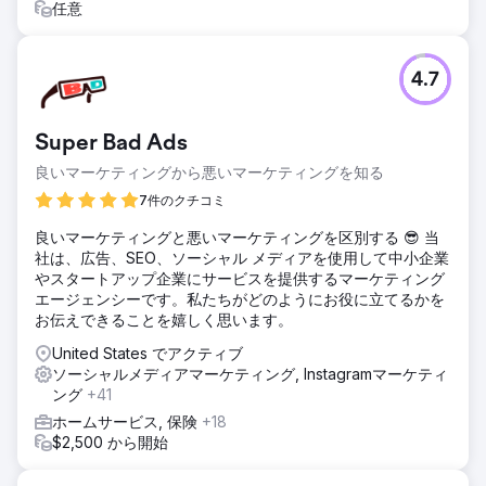
任意
し、クローラーのコンテキストに合わせて内部リンクを改善
し、組織、製品、サービスに関するスキーマを追加しまし
た。その後、ChatGPT、Perplexity、Gemini、Google AI
Overviewといったツールを用いて、毎週可視性監査を実施
4.7
しました。
結果
Super Bad Ads
6か月で、このブランドは、上位50件の購入意向クエリのう
ち38件について、ChatGPT、Perplexity、およびGoogle AI
良いマーケティングから悪いマーケティングを知る
Overviewで推奨情報源となりました。追跡されたクエリカ
7件のクチコミ
バレッジに基づくと、AI検索の可視性はChatGPTで92%、
Perplexityで88%、Google AI Overviewで84%向上しまし
良いマーケティングと悪いマーケティングを区別する 😎 当
た。オーガニック検索のクリック数は回復し、前年比27%増
社は、広告、SEO、ソーシャル メディアを使用して中小企業
加、ブランド検索ボリュームは64%増加、有料メディア支出
やスタートアップ企業にサービスを提供するマーケティング
を増やすことなく、インバウンドデモリクエストは90日間で
エージェンシーです。私たちがどのようにお役に立てるかを
2倍になりました。
お伝えできることを嬉しく思います。
United States でアクティブ
エージェンシーページに移動
ソーシャルメディアマーケティング, Instagramマーケティ
ング
+41
ホームサービス, 保険
+18
$2,500 から開始