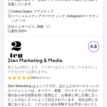
略を作成しました。私たちは、正確なターゲティングと魅力
支援しています。
的なストーリーテリングを重視して、視聴者の興味を捉え、
Web サイトへの販売トラフィックを促進しました。
United States でアクティブ
ソーシャルメディアマーケティング, Instagramマーケティ
結果
ング
+49
私たちの戦略的な見直しにより、収益はわずか 90 日で月額
55,000 ドルを超えるまで急増しました。以前は月額わずか
ホームサービス, 保険
+25
12,000 ドルでした。私たちのアプローチは売上を増加させる
$25,000+
だけでなく、エンゲージメントとブランドの認知度を大幅に
向上させ、ターゲットを絞ったデジタル マーケティングの有
効性を証明しました。
4.8
エージェンシーページに移動
2ten Marketing & Media
私たちは実行します。リーダーはチェックボックスをチェッ
クするだけでは育ちません
13件のクチコミ
2ten Marketing はユニークです。ほとんどのマーケティング
エージェンシーは、オーナー、顧客、マーケティングやその
他のあらゆる役割を担う役員など、お客様と同じ立場に立っ
たことのない人々によって設立されています。当社は同じ立
場にありました。くだらない話を排除するお手伝いをいたし