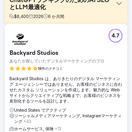
ChatGPTランキングのためのAI SEO
とLLM最適化
$
8,400
2026
6
か月間
課題
4.7
米国に拠点を置くフィンテック企業は、Google AI
Overview、ChatGPT検索、Perplexityがファネル上部のク
エリを奪ったため、6か月間でオーガニック検索トラフィッ
Backyard Studios
クが41%減少した。従来のSEOランキングは維持されたもの
の、AI検索エンジンがユーザーがサイトを訪問することなく
あなたが探していたデジタルマーケティングのプロ
購入者の質問に答えていたため、クリック率が急落した。同
18件のクチコミ
社のブランドは生成エンジンの結果には表示されず、スキー
マとエンティティデータは不完全で、マーケティングリーダ
Backyard Studios は、ありきたりのデジタル マーケティン
ーはLLM最適化、GEO、または回答に関するプレイブックを
グ エージェンシーではありません。お客様のビジネスに合わ
持っていなかった。
せたカスタム ソリューションを作成します。魅力的な Web
サイトからクリエイティブな戦略まで、お客様のビジネスを
ソリューション
差別化するツールを設計します。
Elatreは、AIを活用したSEOとLLM最適化プログラムを包括的
に実施しました。当社チームは、コンテンツをトピック別の
United States でアクティブ
権威クラスターとして再構築し、エンティティレベルのスキ
ソーシャルメディアマーケティング, Instagramマーケティ
ーママークアップ、FAQページとハウツー構造化データ、そ
ング
+43
して権威の高い情報源からの引用シグナルを展開しました。
ホームサービス, 保険
+12
事実を豊富に盛り込んだ段落構造によって検索性を最適化