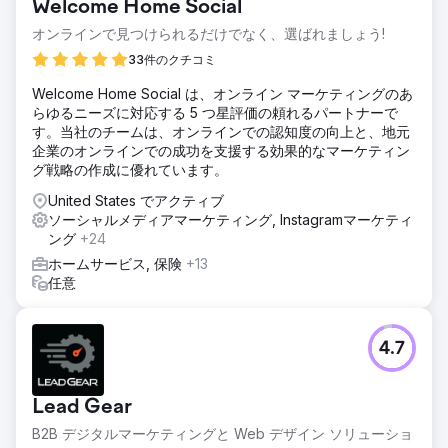
Welcome Home Social
ごくわずか、Instagramのコンテンツからは問い合わせが全
くありませんでした。Google広告とメタ広告のコスト上昇
オンラインで見つけられるだけでなく、選ばれましょう!
が利益率を圧迫し、予約ファネル全体でコンバージョン率最
33件のクチコミ
適化が行われておらず、ブランドには持続的な需要創出エン
ジンがありませんでした。彼らは、長期的なSEOとソーシャ
Welcome Home Social は、オンライン マーケティングのあ
ルメディア戦略を構築できるデジタルマーケティングエージ
らゆるニーズに対応する 5 つ星評価の頼れるパートナーで
ェンシーを必要としていました。
す。当社のチームは、オンラインでの認知度の向上と、地元
企業のオンラインでの成功を支援する効果的なマーケティン
ソリューション
グ戦略の作成に優れています。
Elatreは、フルファネルのデジタルマーケティングプログラ
ムを実施しました。SEOチームは、目的地に特化したランデ
United States でアクティブ
ィングページ、インテントベースのブログコンテンツ、内部
ソーシャルメディアマーケティング, Instagramマーケティ
リンク構造、旅行およびローカルSEO向けのスキーママーク
ング
+24
アップを構築しました。有料メディアチームは、オーディエ
ホームサービス, 保険
+13
ンスレイヤリング、カスタムビデオリール、毎週テストされ
任意
る証言クリエイティブを使用して、Instagram広告とメタ広
告キャンペーンを再構築しました。予約フォーム全体にコン
バージョン率最適化を追加し、リード獲得をCRMに統合し、
アトリビューションダッシュボードを構築しました。
4.7
結果
7ヶ月以内に、このブランドはSEOとコンテンツマーケティ
Lead Gear
ングを通じて、有料顧客獲得率100%からオーガニック予約
率70%へと移行しました。SEOランディングページは、購入
B2B デジタルマーケティングと Web デザイン ソリューショ