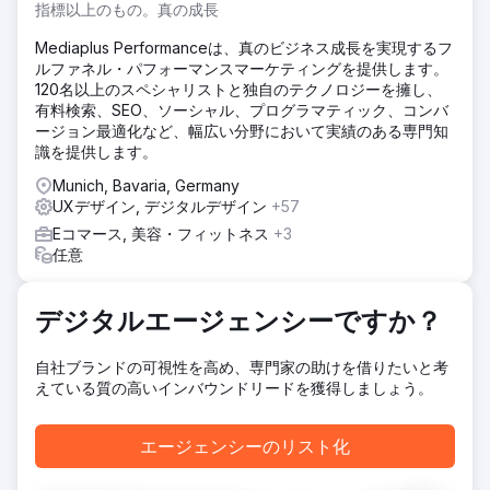
先、ナレッジベース、その他の情報を提供する顧客セクショ
指標以上のもの。真の成長
ンが含まれていました。
Mediaplus Performanceは、真のビジネス成長を実現するフ
ソリューション
ルファネル・パフォーマンスマーケティングを提供します。
クライアントエリアも刷新する必要がありましたが、クライ
120名以上のスペシャリストと独自のテクノロジーを擁し、
アントのイントラネットからクライアントエリアにサインイ
有料検索、SEO、ソーシャル、プログラマティック、コンバ
ンするための特別な方法は維持する必要がありました。各ク
ージョン最適化など、幅広い分野において実績のある専門知
ライアントは既に、従来の認証方法で固有のキーを使用して
識を提供します。
いました。Digishockは、新しい認証システムの構築におい
てこれらの固有キーを活用し、各クライアントキーを新しい
Munich, Bavaria, Germany
認証方法にリダイレクトするようにしました。
UXデザイン, デジタルデザイン
+57
Eコマース, 美容・フィットネス
+3
結果
任意
ウェブサイト全体は、最新のブランディングガイドラインに
基づき、ビジュアル面を大幅にアップグレードしました。接
続されたクライアントエリアもビジュアル面を刷新しました
デジタルエージェンシーですか？
が、ユーザー機能はそのまま維持しました。また、クライア
ントエリアは以前よりも高速化、セキュリティ強化、安定性
向上を実現しました。
自社ブランドの可視性を高め、専門家の助けを借りたいと考
えている質の高いインバウンドリードを獲得しましょう。
エージェンシーページに移動
エージェンシーのリスト化