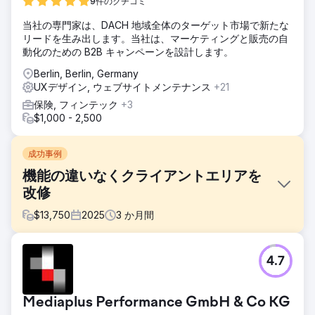
9件のクチコミ
当社の専門家は、DACH 地域全体のターゲット市場で新たな
リードを生み出します。当社は、マーケティングと販売の自
動化のための B2B キャンペーンを設計します。
Berlin, Berlin, Germany
UXデザイン, ウェブサイトメンテナンス
+21
保険, フィンテック
+3
$1,000 - 2,500
成功事例
機能の違いなくクライアントエリアを
改修
$
13,750
2025
3
か月間
課題
4.7
医療・製薬会社であるコーポレートヘルス社が、新しいブラ
ンディングガイドラインに基づき、自社ブランドのウェブサ
イトをリニューアルするようDigishockに依頼しました。以
Mediaplus Performance GmbH & Co KG
前のウェブサイトには、パーソナライズされた問い合わせ