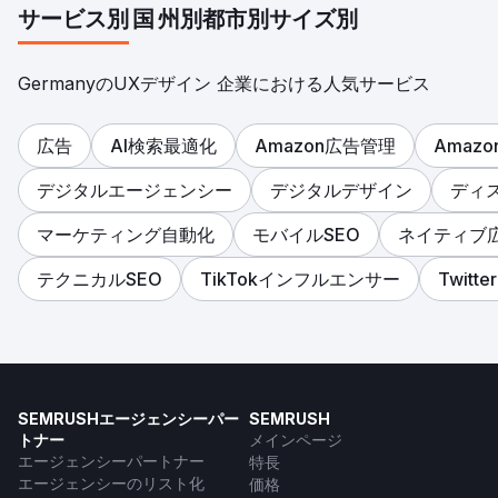
サービス別
国
州別
都市別
サイズ別
GermanyのUXデザイン 企業における人気サービス
広告
AI検索最適化
Amazon広告管理
Amaz
デジタルエージェンシー
デジタルデザイン
ディ
マーケティング自動化
モバイルSEO
ネイティブ
テクニカルSEO
TikTokインフルエンサー
Twit
SEMRUSHエージェンシーパー
SEMRUSH
トナー
メインページ
エージェンシーパートナー
特長
エージェンシーのリスト化
価格