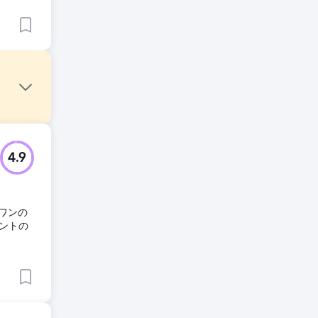
サイトは
4.9
トを、よ
とでし
ワンの
ントの
テーマ
されまし
的に誘導
ました。