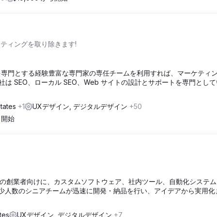
ケティングを取り除きます!
を専門とする経験豊富な専門家の専任チームを利用すれば、マーケティ
社は SEO、ローカル SEO、Web サイトの設計とサポートを専門とし
States
+1
UXデザイン, デジタルデザイン
+50
から開始
分野の創業者向けに、カスタムソフトウェア、社内ツール、自動化システ
。少人数のシニアチームが迅速に開発・納品を行い、アイデアから実用化
tes
UXデザイン, デジタルデザイン
+7