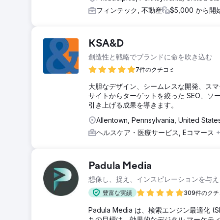
フィンテック, 不動産
$5,000 から開
KSA&D
創造性と戦略でブランドに命を吹き込む
7件のクチコミ
大胆なデザイン、シームレスな開発、スマ
サイトからターゲットを絞った SEO、ソ
引き上げる成果を導きます。
Allentown, Pennsylvania, United State
ヘルスケア・医療サービス, Eコマース
Padula Media
想像し、捉え、インスピレーションを与え
豊富な実績
309件のク
Padula Media は、検索エンジン最適
ちの目標は、効果的なデジタル マーケテ