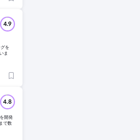
4.9
ングを
ていま
4.8
ムを開発
まで数