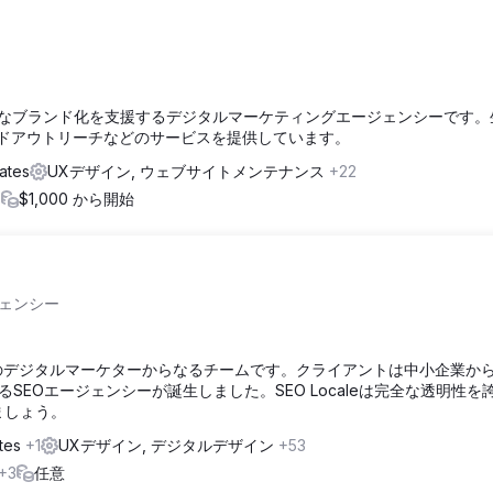
小企業の強力なブランド化を支援するデジタルマーケティングエージェンシーです
ルドアウトリーチなどのサービスを提供しています。
ates
UXデザイン, ウェブサイトメンテナンス
+22
3
$1,000 から開始
ェンシー
15名のデジタルマーケターからなるチームです。クライアントは中小企業か
EOエージェンシーが誕生しました。SEO Localeは完全な透明性を
しましょう。
ates
+1
UXデザイン, デジタルデザイン
+53
+3
任意