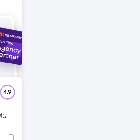
連絡を取
ました。
4.9
伸ば