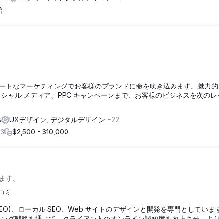
始
ートなマーケティングでお客様のブランドに命を吹き込みます。魅力的な
ーシャル メディア、PPC キャンペーンまで、お客様のビジネスを次のレ
s
UXデザイン, デジタルデザイン
+22
+3
$2,500 - $10,000
ます。
チコミ
化 (SEO)、ローカル SEO、Web サイトのデザインと開発を専門としてい
ィング戦略を通じて、クライアントのオンライン認知度を向上させ、よ