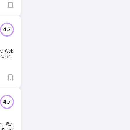
4.7
 Web
ベルに
4.7
ます。私た
り多くの