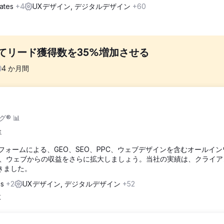
tates
+4
UXデザイン, デジタルデザイン
+60
てリード獲得数を35%増加させる
4
か月間
ビジュアルの刷新だけでは不十分でした。クライアントの既存のウェブ
® 📊
ザーが行動を起こしにくい状態でした。課題は、機能不全に陥ったサイ
を築き、コンバージョン率を高めることができるサイトに置き換えるこ
ミ
フォームによる、GEO、SEO、PPC、ウェブデザインを含むオールイン
、ウェブからの収益をさらに拡大しましょう。当社の実績は、クライア
のウェブサイトを設計し、それをカスタムレスポンシブWordPress
きました。
通して、明瞭さ、信頼性、使いやすさを向上させることを目指して構築
することで、ユーザーの負担を軽減し、問い合わせプロセスをより効果
es
+2
UXデザイン, デジタルデザイン
+52
意
35%向上しただけでなく、クライアントのブランド信頼性も強化され