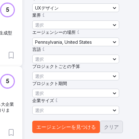
UXデザイン
5
業界
選択
エージェンシーの場所
。生成型
Pennsylvania, United States
言語
選択
プロジェクトごとの予算
選択
5
プロジェクト期間
選択
企業サイズ
ら大企業
誇りま
選択
エージェンシーを見つける
クリア