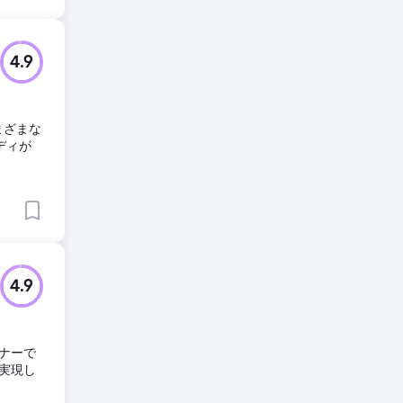
4.9
さまざまな
ディが
4.9
ナーで
実現し