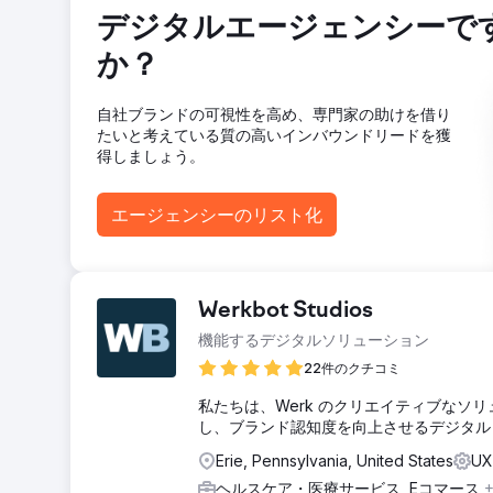
新しいデザインはよりプロフェッショナルなデジタルプ
デジタルエージェンシーで
ることができ、全体的なユーザーエクスペリエンスの向
か？
エージェンシーページに移動
自社ブランドの可視性を高め、専門家の助けを借り
たいと考えている質の高いインバウンドリードを獲
得しましょう。
エージェンシーのリスト化
Werkbot Studios
機能するデジタルソリューション
22件のクチコミ
私たちは、Werk のクリエイティブな
し、ブランド認知度を向上させるデジタル
Erie, Pennsylvania, United States
U
ヘルスケア・医療サービス, Eコマース