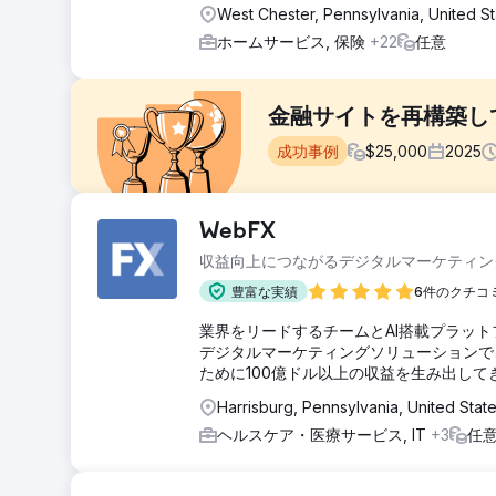
West Chester, Pennsylvania, United S
ホームサービス, 保険
+22
任意
金融サイトを再構築し
成功事例
$
25,000
2025
課題
WebFX
競争の激しい金融業界で業績を向上させるには、単なる
収益向上につながるデジタルマーケティング
時代遅れで信頼性に欠け、問い合わせ経路も弱く、ユー
り説得力があり、ユーザーフレンドリーで、迅速に信頼
豊富な実績
6件のクチコ
た。
業界をリードするチームとAI搭載プラット
ソリューション
デジタルマーケティングソリューションで
デスクトップとモバイル両方に対応した完全オーダーメイド
ために100億ドル以上の収益を生み出して
に開発しました。新しいサイトは、ユーザー体験全体を
た。また、段階的かつページ分割されたフォームを導入
Harrisburg, Pennsylvania, United Stat
し、コンバージョンプロセスをスムーズにしました。
ヘルスケア・医療サービス, IT
+3
任
結果
ウェブサイトのリニューアルにより、コンバージョン率が