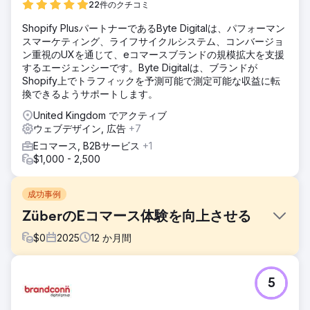
22件のクチコミ
Shopify PlusパートナーであるByte Digitalは、パフォーマン
スマーケティング、ライフサイクルシステム、コンバージョ
ン重視のUXを通じて、eコマースブランドの規模拡大を支援
するエージェンシーです。Byte Digitalは、ブランドが
Shopify上でトラフィックを予測可能で測定可能な収益に転
換できるようサポートします。
United Kingdom でアクティブ
ウェブデザイン, 広告
+7
Eコマース, B2Bサービス
+1
$1,000 - 2,500
成功事例
ZüberのEコマース体験を向上させる
$
0
2025
12
か月間
課題
5
Züberは急速に成長していたものの、ECサイトのユーザーエ
クスペリエンスはそれに追いついていませんでした。サイト