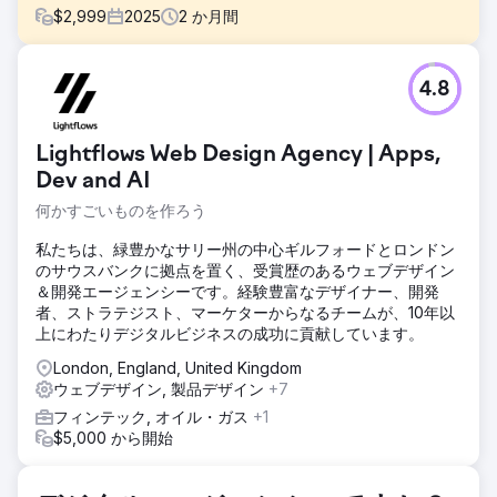
$
2,999
2025
2
か月間
課題
4.8
クライアントは、手作業によるプロセスと社内システムの応
答時間の遅さにより、非効率性に直面していました。さら
に、継続的なフィードバックに対応し、タイムリーなアップ
Lightflows Web Design Agency | Apps,
デートを提供できる、迅速かつ組織的なパートナーを必要と
していました。
Dev and AI
何かすごいものを作ろう
ソリューション
主要な手作業を自動化し、システムの応答性を向上させるこ
私たちは、緑豊かなサリー州の中心ギルフォードとロンドン
とで、ワークフローを効率化しました。チームは高い組織力
のサウスバンクに拠点を置く、受賞歴のあるウェブデザイン
と迅速な対応力を維持し、すべてのマイルストーンをタイム
＆開発エージェンシーです。経験豊富なデザイナー、開発
リーに達成しました。お客様からのフィードバックに基づい
者、ストラテジスト、マーケターからなるチームが、10年以
て迅速に修正を実施し、業務の円滑化とステークホルダーか
上にわたりデジタルビジネスの成功に貢献しています。
らの好意的な反応につながりました。
London, England, United Kingdom
結果
ウェブデザイン, 製品デザイン
+7
LaV1の取り組みのおかげで、クライアントは手作業のプロセ
スを削減し、社内システムの応答時間を改善し、関係者から
フィンテック, オイル・ガス
+1
肯定的なフィードバックを得ることができました。チームは
$5,000 から開始
非常に迅速に対応し、組織的に作業を進め、成果物をタイム
リーに提供してくれました。また、クライアントからのフィ