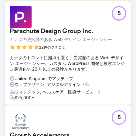
課題
5
スタンレーは、高まる需要に対応するため、eコマース体験
の改善を必要としていました。ブランドへの関心は高かった
ものの、ユーザー体験、サイト構造、そして全体的なパフォ
Parachute Design Group Inc.
ーマンスがコンバージョン率と効率性を阻害していました。
目標は、より直感的で高速な、そしてユーザーの購買行動に
カナダの受賞歴のある Web デザイン エージェンシー。
より合致した体験を提供することでした。
22件のクチコミ
ソリューション
カナダのトロントに拠点を置く、受賞歴のある Web デザイ
Byte Digitalは、StanleyのShopifyストアの主要部分を再構築
ン エージェンシー。カスタム WordPress 開発と検索エンジ
し、ユーザビリティとパフォーマンスを向上させました。ナ
ン最適化で 20 年以上の経験があります。
ビゲーションを簡素化し、サイト構造を改善し、重要なユー
ザー体験を最適化しました。同時に、ページパフォーマンス
United Kingdom でアクティブ
とコンバージョンフローを強化し、ユーザーの負担を軽減
ウェブデザイン, デジタルデザイン
+18
し、購入プロセスをよりスムーズにしました。
フィンテック, ヘルスケア・医療サービス
+3
結果
$25,000+
これらの改善により、ユーザーエクスペリエンスが向上し、
主要ページにおけるエンゲージメントが高まり、eコマース
全体のパフォーマンスが強化されました。ユーザー体験を簡
5
素化し、サイトパフォーマンスを改善することで、スタンレ
ーはより効率的でコンバージョン重視のeコマース構造を実
現しました。
Growth Accelerators