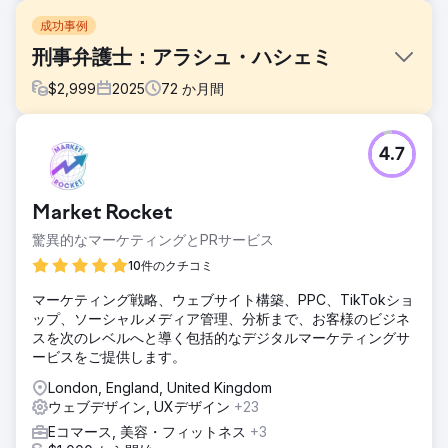
成功事例
刑事弁護士：アラシュ・ハシェミ
$
2,999
2025
72
か月間
課題
4.7
クライアントである弁護士は、時代遅れのウェブサイトを運
営しており、検索エンジンでの可視性も低かった。潜在顧客
はオンラインで彼のサービスを見つけるのに苦労しており、
Market Rocket
信頼を築き問い合わせを増やすために必要なプロフェッショ
ナルなデザインと構造が欠けていた。
驚異的なマーケティングとPRサービス
ソリューション
10件のクチコミ
私たちは、彼の法律業務の信頼性と専門性を反映させるた
マーケティング戦略、ウェブサイト構築、PPC、TikTokショ
め、ウェブサイトをリニューアルし、ユーザーエクスペリエ
ップ、ソーシャルメディア管理、分析まで、お客様のビジネ
ンスと検索エンジンの両方に最適化しました。ターゲットを
スを次のレベルへと導く包括的なデジタルマーケティングサ
絞ったSEO戦略により、彼のオンラインでの露出度とキーワ
ービスをご提供します。
ードランキングが大幅に向上しました。その結果、彼はより
多くの有望な見込み客を獲得できるようになり、相談依頼も
London, England, United Kingdom
著しく増加しました。
ウェブデザイン, UXデザイン
+23
結果
Eコマース, 美容・フィットネス
+3