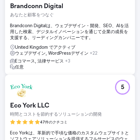
の操作性は本来あるべき姿よりも複雑で、主要なユーザー体
Brandconn Digital
験も明確かつ効率的ではありませんでした。そのため、ユー
ザーが商品を見つけやすく、購入を完了しやすくなるという
あなたと顧客をつなぐ
問題が生じていました。
Brandconn Digitalは、ウェブデザイン・開発、SEO、AIを活
ソリューション
用した検索、デジタルイノベーションを通じて企業の成長を
私たちはストアの使いやすさ向上に注力しました。ナビゲー
支援する、リーディングカンパニーです。
ションを簡素化し、商品ページを整理し、主要な操作の流れ
をより直感的にしました。また、特にモバイル端末での操作
United Kingdom でアクティブ
性を向上させ、サイト全体のパフォーマンスを改善しまし
ウェブデザイン, WordPressデザイン
+22
た。
Eコマース, 法律サービス
+3
任意
結果
これらの変更により、ストアの操作性が向上し、より快適に
利用できるようになりました。ユーザーは商品をより迅速に
見つけることができ、購入プロセスをよりスムーズに進める
5
ことができ、結果として、より強力で一貫性のあるeコマー
ス体験が実現しました。
Eco York LLC
エージェンシーページに移動
時間とコストを節約するソリューションの開発
47件のクチコミ
Eco Yorkは、革新的で手頃な価格のカスタムウェブサイトと
ソフトウェアソリューションを提供するフルサービスのウェ