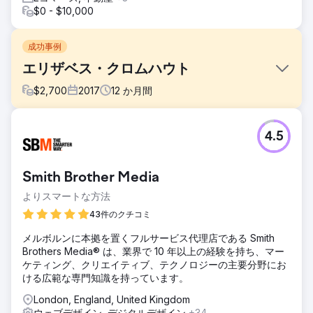
$0 - $10,000
成功事例
エリザベス・クロムハウト
$
2,700
2017
12
か月間
課題
4.5
私たちのプロジェクト開始時の彼女のウェブサイトは標準に
達していませんでした。
ソリューション
Smith Brother Media
最初の 12 か月で収益が 0 から 6 桁にまで成長した彼女の成
よりスマートな方法
功ストーリーをご覧ください。
https://youtu.be/k5GKvKwVwwE?si=w1YglFm2bW-xVHnP
43件のクチコミ
結果
メルボルンに本拠を置くフルサービス代理店である Smith
数年前、心理療法の個人診療所を開業した際に、ウェブサイ
Brothers Media® は、業界で 10 年以上の経験を持ち、マー
トの構築をブルーノに依頼しました。当時はクライアントが
ケティング、クリエイティブ、テクノロジーの主要分野にお
数人しかおらず、最初は費用を抑えるために海外の業者を雇
ける広範な専門知識を持っています。
おうとしましたが、ひどい結果に終わりました。担当者は私
London, England, United Kingdom
の具体的な要望を理解できず、メールの返信も夜中にしか来
ウェブデザイン, デジタルデザイン
+34