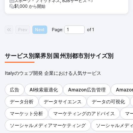
スポーツ・フィットネス, B2Bサービス
+3
$1,000 から開始
Prev
Next
Page:
of
1
サービス別
業界別
国
州別
都市別
サイズ別
Italyのウェブ開発 企業における人気サービス
広告
AI検索最適化
Amazon広告管理
Amaz
データ分析
データサイエンス
データの可視化
マーケット分析
マーケティングのアドバイス
マ
ソーシャルメディアマーケティング
ソーシャルメデ