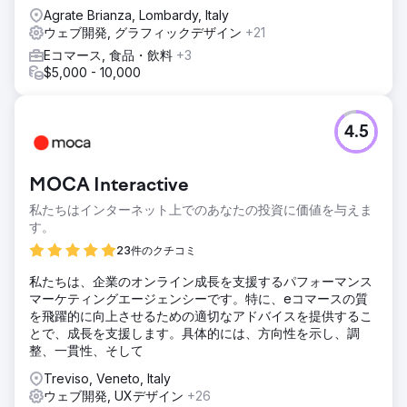
ソーシャル ページで増え続けるフェイク ニュースとは対照
Agrate Brianza, Lombardy, Italy
的に、女性にとって胸の健康と美しさについての情報を提供
ウェブ開発, グラフィックデザイン
+21
します。
Eコマース, 食品・飲料
+3
$5,000 - 10,000
結果
2021 年 5 月にサイトを立ち上げて以来、ユーザー数は 7,415
人に達し、平均エンゲージメント時間は 50 秒でした。最も
パフォーマンスが良かったページとしては、美容整形手術後
4.5
の新型コロナウイルスワクチン接種による合併症の可能性に
関する記事、美容整形の費用に関する記事、運動とデコルテ
の美しさに関する詳細な記事、レポートなどが挙げられる。
MOCA Interactive
美乳と日焼けについて。
私たちはインターネット上でのあなたの投資に価値を与えま
す。
エージェンシーページに移動
23件のクチコミ
私たちは、企業のオンライン成長を支援するパフォーマンス
マーケティングエージェンシーです。特に、eコマースの質
を飛躍的に向上させるための適切なアドバイスを提供するこ
とで、成長を支援します。具体的には、方向性を示し、調
整、一貫性、そして
Treviso, Veneto, Italy
ウェブ開発, UXデザイン
+26