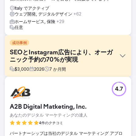
Italy でアクティブ
ウェブ開発, デジタルデザイン
+62
ホームサービス, 保険
+29
任意
成功事例
SEOとInstagram広告により、オーガ
ニック予約の70%が実現
$
3,000
2026
7
か月間
課題
4.7
ある小規模旅行会社は、顧客獲得を有料広告とオフラインの
パートナーシップに100%依存していました。ウェブサイト
のSEO表示はゼロ、オーガニック検索からのトラフィックは
A2B Digital Matketing, Inc.
ごくわずか、Instagramのコンテンツからは問い合わせが全
くありませんでした。Google広告とメタ広告のコスト上昇
あなたのデジタル マーケティングの達人
が利益率を圧迫し、予約ファネル全体でコンバージョン率最
4件のクチコミ
適化が行われておらず、ブランドには持続的な需要創出エン
ジンがありませんでした。彼らは、長期的なSEOとソーシャ
パートナーシップは当社のデジタル マーケティング アプロ