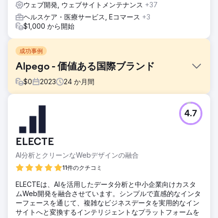
ウェブ開発, ウェブサイトメンテナンス
+37
ヘルスケア・医療サービス, Eコマース
+3
$1,000 から開始
成功事例
Alpego - 価値ある国際ブランド
$
0
2023
24
か月間
課題
4.7
Alpego SPA は、ヴィチェンツァ県に拠点を置き、農業生産
用の機械を設計および製造する会社です。彼らが私たちに設
定した目標は、「ブランドに対する新たな認識とオンライン
ELECTE
での存在感の向上」です。このプロジェクトの課題は、統合
されたデジタル マーケティング戦略を通じてオンラインでの
AI分析とクリーンなWebデザインの融合
存在感を強化し、デジタル環境におけるブランドの認知価値
11件のクチコミ
を高めることです。
ELECTEは、AIを活用したデータ分析と中小企業向けカスタ
ソリューション
ムWeb開発を融合させています。シンプルで直感的なインタ
実装されたソリューションは、見知らぬ人を惹きつけ、ブラ
ーフェースを通じて、複雑なビジネスデータを実用的なイン
ンド発見の旅に同行し、最終的にはアンバサダーにすること
サイトへと変換するインテリジェントなプラットフォームを
を可能にするインバウンド マーケティング戦略で構成されて