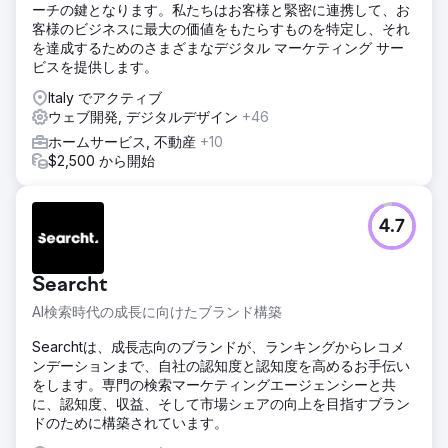
ルメディア戦略を構築できるデジタルマーケティングエージ
ーチの鍵となります。私たちはお客様と緊密に連携して、お
ェンシーを必要としていました。
客様のビジネスに最大の価値をもたらすものを特定し、それ
を達成するためのさまざまなデジタル マーケティング サー
ソリューション
ビスを提供します。
Elatreは、フルファネルのデジタルマーケティングプログラ
ムを実施しました。SEOチームは、目的地に特化したランデ
Italy でアクティブ
ィングページ、インテントベースのブログコンテンツ、内部
ウェブ開発, デジタルデザイン
+46
リンク構造、旅行およびローカルSEO向けのスキーママーク
ホームサービス, 不動産
+10
アップを構築しました。有料メディアチームは、オーディエ
$2,500 から開始
ンスレイヤリング、カスタムビデオリール、毎週テストされ
る証言クリエイティブを使用して、Instagram広告とメタ広
告キャンペーンを再構築しました。予約フォーム全体にコン
バージョン率最適化を追加し、リード獲得をCRMに統合し、
4.7
アトリビューションダッシュボードを構築しました。
結果
Searcht
7ヶ月以内に、このブランドはSEOとコンテンツマーケティ
ングを通じて、有料顧客獲得率100%からオーガニック予約
AI検索時代の成長に向けたブランド構築
率70%へと移行しました。SEOランディングページは、購入
Searchtは、成長志向のブランドが、ランキングからレコメ
意欲の高いキーワードでGoogle検索結果の1ページ目にラン
ンデーションまで、自社の認知度と認知度を高めるお手伝い
クインし、オーガニックトラフィックは8倍以上に増加、
をします。専門の検索マーケティングエージェンシーと共
Instagram広告は数千件の質の高い問い合わせを獲得しまし
に、認知度、収益、そして市場シェアの向上を目指すブラン
た。直接予約による収益は15万ドルを超え、顧客獲得単価は
ドのために構築されています。
58%減少し、広告費用対効果は1.9倍から4.6倍に上昇しまし
た。現在、同社は主にSEOとソーシャルメディアを通じて事