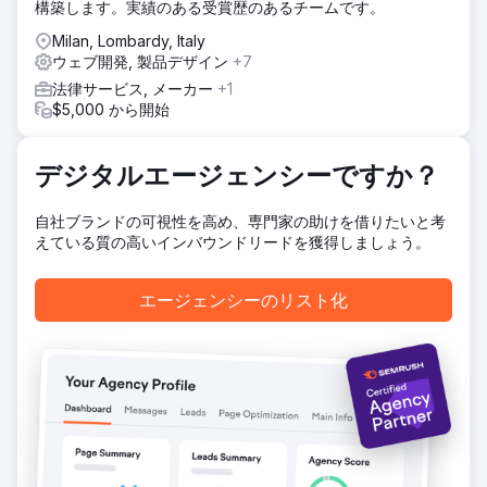
構築します。実績のある受賞歴のあるチームです。
います。これは、マーケティングから販売、トレーニング分
野に至るまで、社内のさまざまな分野が関与する広範な分析
Milan, Lombardy, Italy
活動が行われた広範なプロジェクトであり、3 年間にわたっ
ウェブ開発, 製品デザイン
+7
て開発されるように設計されています。
法律サービス, メーカー
+1
結果
$5,000 から開始
公開から最初の 6 か月間で、ウェブサイトのオーガニック
トラフィックが 103% 増加しました。
デジタルエージェンシーですか？
エージェンシーページに移動
自社ブランドの可視性を高め、専門家の助けを借りたいと考
えている質の高いインバウンドリードを獲得しましょう。
エージェンシーのリスト化