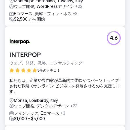
Montelupo Fiorentino, Tuscany, Italy
が参加したスタンドのデザインに導入されました。
ウェブ開発, WordPressデザイン
+22
結果
Eコマース, 美容・フィットネス
+3
「最終結果により、時間をかけて統合された私たちの価値
$2,500 から開始
観、まだ表現される可能性、そして将来の目標を反映したブ
ランドが今日得られました。」ミケーレ・ゴビ氏、Alunova
Srl CEO
4.6
エージェンシーページに移動
INTERPOP
ウェブ、開発、戦略、コンサルティング
5件のクチコミ
私たちは、企業や専門家が革新的で柔軟かつパーソナライズ
された戦略でオンライン ビジネスを発展させるのを支援しま
す。
Monza, Lombardy, Italy
ウェブ開発, デジタルデザイン
+23
フィンテック, Eコマース
+3
$1,000 - $5,000