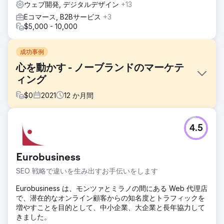
ウェブ開発, デジタルデザイン
+13
Eコマース, B2Bサービス
+3
$5,000 - 10,000
成功事例
心を動かす - ノーブランドのマーケテ
ィング
$
0
2021
12
か月間
課題
4.5
Mani sul cuore は、女性の身体の健康と幸福に関する検証済
みの科学情報を広めることを目的としたコミュニケーション
ポータルである Polytech Italia のノーブランド プロジェクト
Eurobusiness
です。
SEO 戦略で違いを生み出すお手伝いをします
ソリューション
Polytech Italia は、Web ポータルとソーシャル チャネル
Eurobusiness は、モンツァとミラノの間にある Web 代理店
(Facebook、Instagram、Youtube、Linkedin) の両方を通じ
で、潜在的なオンライン顧客からの知名度とトラフィックを
たコミュニケーションが、正しい情報というイニシアチブの
増やすことを目的として、中小企業、大企業と長年協力して
使命と一致するプロジェクトを開始することを目的として、
きました。
最初から Square Marketing に目を向けました。フィードや