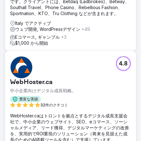
です。クライアントには、Betdaq (Ladbrokes)、Betway、
Southall Travel、Phone Casino、Rebellious Fashion、
Sportnation、KTO、Tru Clothing などが含まれます。
Italy でアクティブ
ウェブ開発, WordPressデザイン
+49
Eコマース, ギャンブル
+3
$1,000 から開始
4.8
WebHoster.ca
中小企業向けデジタル成長戦略。
豊富な実績
32件のクチコミ
WebHoster.caはトロントを拠点とするデジタル成長支援会
社で、中小企業のウェブサイト、SEO、eコマース、ソーシ
ャルメディア、リード獲得、デジタルマーケティングの改善
を、実用的でROI重視のソリューション（将来を見据えた成
長のためのAI搭載ツールを含む）で支援しています。