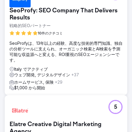
トを回復することでした。クライアントのトラフィックは 2
年間にわたって減少していました。主な目標は、何が間違っ
SeoProfy: SEO Company That Delivers
ているのかを理解し、修正し、Google からのオーガニック
トラフィックを増やすことで戦略を実行することでした。
Results
戦略的SEOパートナー
ソリューション
主な問題は次のとおりです。 - 技術的な問題 (言語バージョ
10件のクチコミ
ンの自動翻訳コンテンツ) - 主要なキーワード グループへの
関連性の高い強力なリンクの欠如 - 構造と内部リンク 問題を
SeoProfyは、13年以上の経験、高度な技術的専門知識、独自
修正した後、トラフィックはほぼ同じレベルに回復しまし
の分析ツールに支えられ、オーガニック検索とAI検索を予測
た。それから私たちは戦略を実行することに集中しました。
可能な収益源へと変える、ROI重視のSEOエージェンシーで
す。
結果
プロジェクトに取り組んでから 14 か月間で、トラフィック
Italy でアクティブ
は 3 倍以上に増加しました。 - 1 日あたり 1,200 クリック
ウェブ開発, デジタルデザイン
+37
(Google Search Console) - 1 日あたり 4000 以上のクリッ
ホームサービス, 保険
+29
ク (Google Search Console) に 私たちはコンバージョンに
$1,000 から開始
も貢献し、その結果、 FTD (初回預金者) が 2.5 倍に増加
エージェンシーページに移動
5
Elatre Creative Digital Marketing
Agency