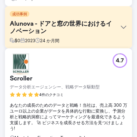
成功事例
Alunova - ドアと窓の世界におけるイ
ノベーション
$
0
2023
24
か月間
課題
4.7
Alunova は、窓とドアの分野で事業を展開するヴェローナ県
の堅実な企業です。 15 年間の活動を経て、同社は Square
Marketing とともにビジュアル アイデンティティを再定義
Scroller
し、あらゆる形態のブランドを再起動する旅に乗り出すこと
を決定しました。
データ分析エージェンシー、戦略データ駆動型
ソリューション
4件のクチコミ
新しいロゴとブランドマニュアルの検討と作成から始まり、
あなたの成長のためのデータと戦略！当社は、売上高 300 万
過去の要素を現代的な次元に持ち込みました。選ばれた見返
ユーロ以上の企業がデータを具体的な行動に変換し、予測分
りは、「オープンスペースをフレームに収める」というもの
析と戦略的洞察によってマーケティングを最適化できるよう
で、イノベーションと国際ブランディングの概念に結びつい
支援します。 🚀 ビジネスを成長させる方法を見つけましょ
ています。マニュアルのガイドラインは、ソーシャル チャネ
う!
ルでのコミュニケーション、サイトの作成と SEO の最適
化、そしてボルツァーノのクリマハウス フェアで Alunova