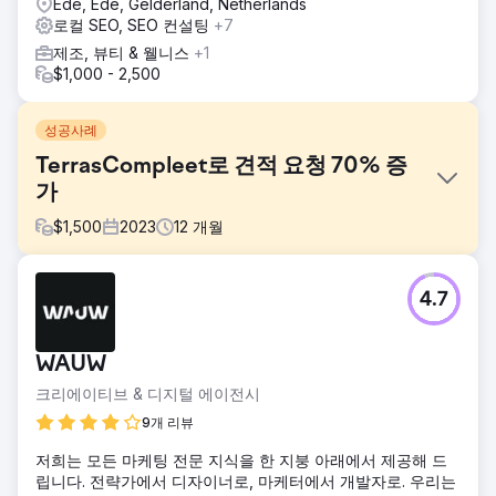
Ede, Ede, Gelderland, Netherlands
로컬 SEO, SEO 컨설팅
+7
제조, 뷰티 & 웰니스
+1
$1,000 - 2,500
성공사례
TerrasCompleet로 견적 요청 70% 증
가
$
1,500
2023
12
개월
과제
4.7
Terrascompleet은 회사의 창업 단계 직후에 일년 내내 안정
적인 요청 흐름을 받아 달라는 요청으로 우리에게 왔습니다.
솔루션
WAUW
이러한 흐름을 실현하기 위해 우리는 두 부분으로 구성된 마케
크리에이티브 & 디지털 에이전시
팅 계획을 세우는 것부터 시작했습니다. 한편으로는 좋은 CPA
로 유료 채널을 통해 신속하게 요청을 받고, 다른 한편으로는
9개 리뷰
유기적 검색 결과를 통해 지속 가능한 요청 흐름을 작업하는
저희는 모든 마케팅 전문 지식을 한 지붕 아래에서 제공해 드
것으로 구성되었습니다.
립니다. 전략가에서 디자이너로, 마케터에서 개발자로. 우리는