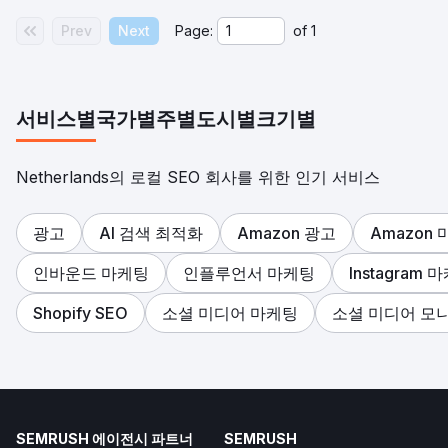
에이전시 페이지로 이동
Prev
Next
Page:
of
1
서비스별
국가별
주별
도시별
크기별
Netherlands의 로컬 SEO 회사를 위한 인기 서비스
광고
AI 검색 최적화
Amazon 광고
Amazon
인바운드 마케팅
인플루언서 마케팅
Instagram 
Shopify SEO
소셜 미디어 마케팅
소셜 미디어 모
SEMRUSH 에이전시 파트너
SEMRUSH