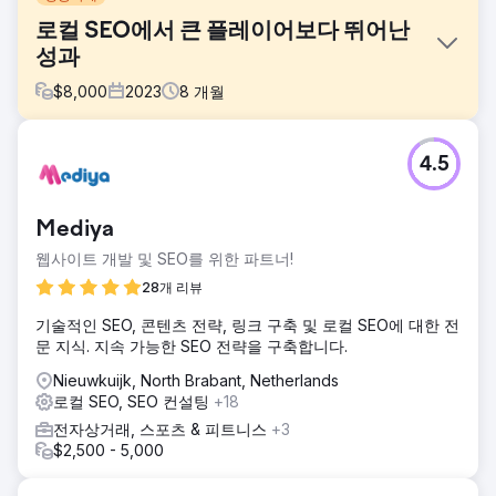
로컬 SEO에서 큰 플레이어보다 뛰어난
성과
$
8,000
2023
8
개월
과제
4.5
우리 팀이 직면한 주요 과제는 경쟁이 치열한 시장에서 경쟁사
보다 적은 예산으로 지역 기업인 Justina Massage의 가시성
을 높이는 것이었습니다. 우리의 목표는 유기적 트래픽을 20%
Mediya
개선하는 것이었습니다.
웹사이트 개발 및 SEO를 위한 파트너!
솔루션
우리의 접근 방식은 집중적인 키워드 최적화 및 로컬 SEO 관
28개 리뷰
행을 중심으로 이루어졌습니다. 우리는 Google 마이 비즈니스
기술적인 SEO, 콘텐츠 전략, 링크 구축 및 로컬 SEO에 대한 전
목록 최적화, 맞춤형 메시지를 통한 고객 리뷰 장려 등 비용 효
문 지식. 지속 가능한 SEO 전략을 구축합니다.
율적인 도구와 전술을 활용했습니다.
Nieuwkuijk, North Brabant, Netherlands
결과
로컬 SEO, SEO 컨설팅
+18
결과는 압도적으로 긍정적이었습니다. 우리는 Justina
Massage의 월간 유기적 트래픽을 786명에서 2,403명으로
전자상거래, 스포츠 & 피트니스
+3
성공적으로 늘렸습니다. 이는 200% 이상의 증가를 의미하며
$2,500 - 5,000
초기 목표인 20% 증가를 초과했습니다.