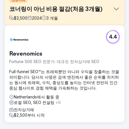
코너링이 아닌 비용 절감(처음 3개월)
$
3,500
2024
3
개월
과제
4.4
우리의 미용 고객은 일부 주사제에 대해 전국 최고 순위를 확
보하는 데 도움을 주기를 원했습니다. 그러나 문제는 그녀가
광고에 수천 유로를 지출하는 것을 중단할 수 있도록 몇 달 안
Revenomics
에 첫 페이지 순위를 달성하고 싶었다는 것입니다.
Fortune 500 SEO 전문가: 대규모 전자상거래 SEO
솔루션
우리는 클라이언트를 위한 솔루션이 반드시 짧은 시간 내에 전
Full-funnel SEO™는 트래픽뿐만 아니라 수익을 창출하는 것을
국 순위를 달성하는 것이 아니라 그녀의 (주입 가능한 서비스)
의미합니다. 당사의 사명은 검색 엔진에서 좋은 순위를 차지하
키워드에 대해 전환율이 높은 트래픽을 유도하여 광고에 대한
는 동시에 트래픽, 수익, 충성도를 높이는 인터넷 전반의 인간
비용 지출을 중단할 수 있도록 하는 것임을 깨달았습니다.
중심 웹사이트 경험 채택을 가속화하는 것입니다.
결과
Netherlands에서 활동 중
우리는 웹사이트를 최적화하고 제작한 후 즉시 GMB 작업을
로컬 SEO, SEO 컨설팅
+6
시작했습니다. 거의 매일 업데이트되는 GMB의 자세한 게시물
전자상거래
덕분에 지역 순위가 급상승하여 3개월 만에 1위를 차지했습니
$2,500부터 시작
다. 고객이 광고 비용 지불을 완전히 중단했습니다. 프로젝트
성공!