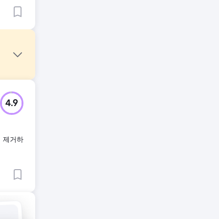
다.
4.9
가 말해
서 제거하
즈니스
문객
터