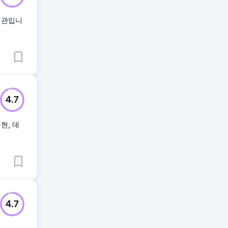
기관입니
4.7
구현, 데
4.7