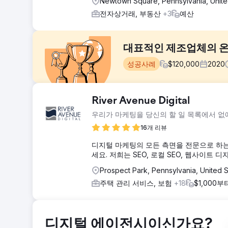
Newtown Square, Pennsylvania, Unite
전자상거래, 부동산
+3
예산
대표적인 제조업체의 온라
성공사례
$
120,000
2020
과제
River Avenue Digital
2020년 초, 한 상징적인 스포츠 용품 제조업체는 수년
우리가 마케팅을 당신의 할 일 목록에서 없
2020년 4월까지 사용자 수는 70,000명, 월 수익은 16
줍니다.
16개 리뷰
솔루션
디지털 마케팅의 모든 측면을 전문으로 하는
우리는 참여도와 전환율을 높이기 위해 타겟 마케팅 캠페인
세요. 저희는 SEO, 로컬 SEO, 웹사이트 
지속 가능성을 창출하는 데 핵심이었습니다. 우리는 웹사
Prospect Park, Pennsylvania, United 
결과
주택 관리 서비스, 보험
+18
$1,000부
4월에 시작했을 때 회사는 70,000명의 사용자를 유치하기
126,000명으로부터 수익이 $559,387로 증가했습니다. 
$1,159,200로 급증했습니다.
디지털 에이전시이신가요?