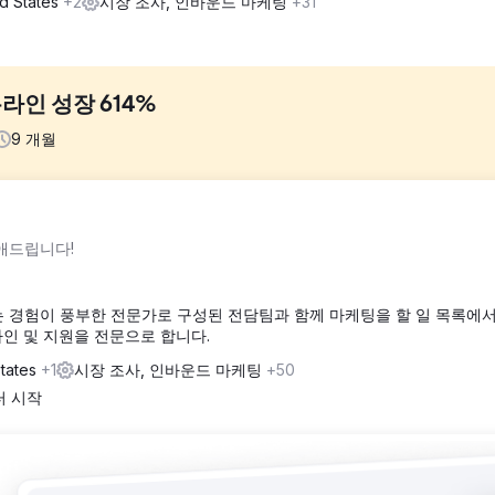
d States
+2
시장 조사, 인바운드 마케팅
+31
인 성장 614%
9
개월
간의 노력에도 불구하고 온라인 비즈니스를 성장시키는 데 어려움을 겪었습니
애드립니다!
2,318.92달러에 불과했습니다. 그때 우리와 파트너 관계를 맺었습니다. 결과
 경험이 풍부한 전문가로 구성된 전담팀과 함께 마케팅을 할 일 목록에
을 통해 적합한 고객을 식별하는 데 중점을 두었습니다. 자연 검색은 비
디자인 및 지원을 전문으로 합니다.
이트를 재설계하고 사용자 경험과 구매자의 여정을 최적화했습니다.
States
+1
시장 조사, 인바운드 마케팅
+50
터 시작
 위해 초과 지출을 했고 월간 수익은 162,318달러였습니다. 8월에는 방
12월이 되자 그 숫자는 급등했습니다. 월 수익은 180,000명의 방문자로부