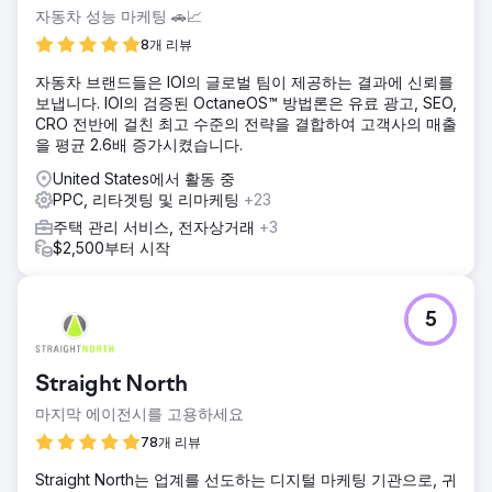
니다. 클라이언트는 목표 고객에게 효과적으로 광고할 수 있는
자동차 성능 마케팅 🚗📈
믿을 만한 방법을 필요로 했습니다. 마케팅 퍼널 하단의 키워
8개 리뷰
드만 타겟팅하는 것으로는 충분한 검색량을 확보할 수 없었고,
퍼널 상단의 키워드는 검색량이 적을 가능성이 높았습니다.
자동차 브랜드들은 IOI의 글로벌 팀이 제공하는 결과에 신뢰를
보냅니다. IOI의 검증된 OctaneOS™ 방법론은 유료 광고, SEO,
솔루션
CRO 전반에 걸친 최고 수준의 전략을 결합하여 고객사의 매출
IOI는 고객 생애주기 접근 방식을 채택했습니다. 차량 랩핑 업
을 평균 2.6배 증가시켰습니다.
체들이 직면하는 문제점과 그 상황에서 검색할 내용을 분석했
습니다. 제품 인지도 향상을 위한 마케팅 전략을 수립하여, 고
United States에서 활동 중
객이 제품을 전혀 모르는 상태에서 해결책을 인지할 때까지 다
PPC, 리타겟팅 및 리마케팅
+23
채널 방식으로 접근했습니다. 구글 광고와 SEO 콘텐츠를 전략
주택 관리 서비스, 전자상거래
+3
적으로 결합하여 검색량이 적은 키워드를 공략하고, 광고성 기
$2,500부터 시작
사 형식으로 120페이지 이상의 콘텐츠를 발행했습니다. 또한,
구글 광고를 통해 동적 콘텐츠 광고를 운영하여 전체 마케팅
퍼널에 걸쳐 최대한 많은 고객을 확보했습니다.
5
결과
그들은 컨퍼런스에서 일반적으로 얻는 리드 수보다 5배 더 많
은 리드를 확보했습니다. 영업팀은 관계 구축에 착수했고, 2~3
Straight North
개월 만에 자사 소프트웨어에 대한 높은 연간 계약 가치(ACV)
의 계약을 성사시켰습니다. 이 접근 방식을 통해 처음 15개월
마지막 에이전시를 고용하세요
동안 사업에 3백만 달러의 ACV를 추가했습니다.
78개 리뷰
Straight North는 업계를 선도하는 디지털 마케팅 기관으로, 귀
에이전시 페이지로 이동