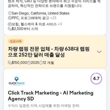
텐츠 제작, CRO 등 다양한 분야에서 최고 수준의 서비스를 제
공하며, 혁신적인 전략으로 브랜드를 지원합니다.
San Diego, California, United States
PPC, 프로그래매틱 광고
+23
보험, 헬스케어 & 의료 서비스
+3
$2,500부터 시작
성공사례
차량 랩핑 전문 업체 - 차량 638대 랩핑
으로 252만 달러 매출 달성
$
150,000
2025
12
개월
과제
4.7
고객사는 기존에 오프라인 방식으로만 차량을 판매해 왔지만,
월별 신규 차량 판매량에 만족하지 못하고 있었습니다. 오프라
인 판매 방식에는 다른 자동차 관련 업체의 추천이나 지역 자
Click Track Marketing - AI Marketing
동차 행사 참여 등이 포함되었지만, 각 방식에 투입되는 인력
과 신규 고객 확보에 소요되는 시간 때문에 고객당 비용이 높
Agency SD
았습니다. 고객사는 사업 확장을 위해 온라인 판매가 필요하다
수익이 입증된 지역 사업체를 위한 마케팅 전략.
는 것을 알고 있었지만, 광고에 대해서는 아는 바가 거의 없었