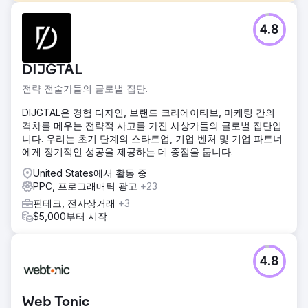
과제
4.8
선도적인 신용카드 처리업체인 Bluepay는 웹사이트를 통해
더 많은 리드를 생성하여 비즈니스를 성장시키기 위해
Straight North를 고용했습니다.
DIJGTAL
솔루션
전략 전술가들의 글로벌 집단.
Straight North와 BluePay는 SEO 및 PPC를 포함한 여러 계약
을 통해 10년 동안 파트너십을 맺었습니다. 10년 동안 BluePay
DIJGTAL은 경험 디자인, 브랜드 크리에이티브, 마케팅 간의
는 신용 카드 업계의 온라인 권위자가 되었으며 웹 사이트를
격차를 메우는 전략적 사고를 가진 사상가들의 글로벌 집단입
통해 100,000개 이상의 검증된 리드를 생성했습니다.
니다. 우리는 초기 단계의 스타트업, 기업 벤처 및 기업 파트너
에게 장기적인 성공을 제공하는 데 중점을 둡니다.
결과
10년간의 파트너십 기간 동안 상당한 YOY 매출 성장을 실현한
United States에서 활동 중
후 BluePay는 Fortune 500대 기업에 매각되었습니다.
PPC, 프로그래매틱 광고
+23
BluePay의 CMO는 "Straight North의 프로그램은 지속적으로
핀테크, 전자상거래
+3
더 많은 리드, 더 나은 리드, 더 저렴한 리드를 제공합니다. 우
$5,000부터 시작
리는 매우 기쁩니다."라고 말했습니다.
에이전시 페이지로 이동
4.8
Web Tonic