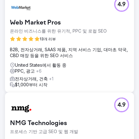
4.9
FMH는 더 많은 청중에게 다가가고, 판매 리드를 늘리고, 디지
털 마케팅 채널을 통해 수익 성장을 가속화하기 위한 전략을
위해 Straight North로 전환했습니다.
Web Market Pros
솔루션
온라인 비즈니스를 위한 유기적, PPC 및 로컬 SEO
Straight North에는 검색 엔진 최적화와 유료 검색 캠페인이라
는 두 가지 솔루션이 있었습니다. SEO 캠페인은 사용자 친화
13개 리뷰
적인 콘텐츠, 키워드 자기잠식 감소, 내부 연결 개선에 중점을
B2B, 전자상거래, SAAS 제품, 지역 서비스 기업, 대마초 약국,
두었습니다. Straight North는 AI 기능을 활용하여 PPC 캠페인
CBD 매장 등을 위한 SEO 서비스
을 개선했습니다.
United States에서 활동 중
결과
PPC, 광고
+6
유기적 리드가 160% 증가했습니다. 유기적 웹사이트 트래픽
이 335% 증가했습니다. 유료 검색 리드는 월별 지출이 일정하
전자상거래, 건축
+1
게 유지되는 동안 31% 증가했습니다. CPA의 24% 감소가 주
$1,000부터 시작
요 동인이었습니다.
에이전시 페이지로 이동
4.9
NMG Technologies
프로세스 기반 고급 SEO 및 웹 개발