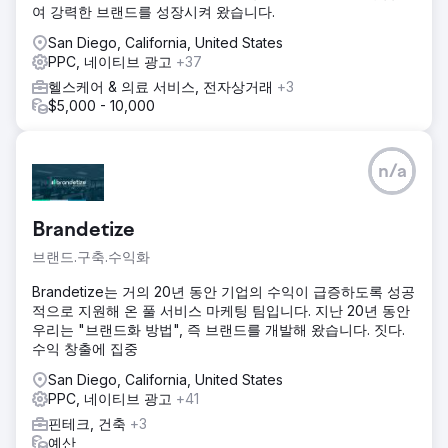
화된 새로운 웹사이트를 구축하고, 최대 고객 확보 전략을 적
여 강력한 브랜드를 성장시켜 왔습니다.
용했습니다. Google Ads, Google LSA, Bing Ads에 유료 광
고를 설정했으며, 전화 통화 및 양식 제출 추적을 통해 Google
San Diego, California, United States
의 스마트 입찰가를 개선하는 것이 중요하다는 점을 인지하고
PPC, 네이티브 광고
+37
있었습니다. 따라서 Google에 고객 데이터 전송량을 극대화하
헬스케어 & 의료 서비스, 전자상거래
+3
기 위해 엣지 태깅을 활용한 오프라인 전환 추적을 구현했습니
$5,000 - 10,000
다.
결과
새 웹사이트는 대성공이었습니다. 출시 직후 하룻밤 만에, 그
n/a
리고 다음 주에는 기존 웹사이트 방문자 유입이 평균보다 3배
나 증가했습니다. 유료 광고를 통해 신규 고객을 유치했고, 6개
월 만에 총 매출을 5배로 늘릴 수 있었습니다. 사업주는 늘어나
Brandetize
는 수요를 감당하기 위해 주차장을 하나 더 임대하고 직원을
브랜드.구축.수익화
추가로 고용했습니다. 심지어 매장 홍보용으로 람보르기니까
지 구입했죠.
Brandetize는 거의 20년 동안 기업의 수익이 급증하도록 성공
적으로 지원해 온 풀 서비스 마케팅 팀입니다. 지난 20년 동안
에이전시 페이지로 이동
우리는 "브랜드화 방법", 즉 브랜드를 개발해 왔습니다. 짓다.
수익 창출에 집중
San Diego, California, United States
PPC, 네이티브 광고
+41
핀테크, 건축
+3
예산