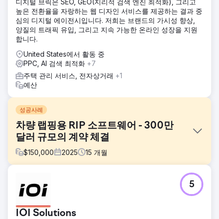
디지털 브릭은 SEO, GEO(지리적 검색 엔진 최적화), 그리고
높은 전환율을 자랑하는 웹 디자인 서비스를 제공하는 결과 중
심의 디지털 에이전시입니다. 저희는 브랜드의 가시성 향상,
양질의 트래픽 유입, 그리고 지속 가능한 온라인 성장을 지원
합니다.
United States에서 활동 중
PPC, AI 검색 최적화
+7
주택 관리 서비스, 전자상거래
+1
예산
성공사례
차량 랩핑용 RIP 소프트웨어 - 300만
달러 규모의 계약 체결
$
150,000
2025
15
개월
과제
5
대부분의 차량 랩핑 업체는 RIP 소프트웨어와 그로 인한 시간
및 비용 절감 효과에 대해 잘 알지 못합니다. 이 때문에 컨퍼런
스 외에는 새로운 B2B 고객(차량 정비 업체)을 확보하기 어렵
IOI Solutions
습니다. 컨퍼런스 내에서도 전체 시장에 대한 노출은 제한적입