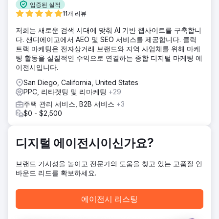
습니다.
입증된 실적
11개 리뷰
솔루션
고객의 온라인 구매 경험에서 부족한 부분을 파악했습니다. 웹
저희는 새로운 검색 시대에 맞춰 AI 기반 웹사이트를 구축합니
사이트는 전환율 최적화(CRO)와 검색 엔진 최적화(SEO)가 미
다. 샌디에이고에서 AEO 및 SEO 서비스를 제공합니다. 클릭
흡하여 무료 유입 고객을 확보하지 못하고 있었습니다. 또한
트랙 마케팅은 전자상거래 브랜드와 지역 사업체를 위해 마케
고객의 구매 욕구를 자극할 핵심 판매 정보가 부족했습니다.
팅 활동을 실질적인 수익으로 연결하는 종합 디지털 마케팅 에
이 쇼핑몰의 차별점은 무엇이며, 고객이 랩핑 제품을 선택해야
이전시입니다.
하는 이유는 무엇일까요? 고객의 구매 의도를 분석하고, 그에
San Diego, California, United States
맞춰 웹사이트를 개선했습니다. 이후 구글 애즈와 메타 애즈
PPC, 리타겟팅 및 리마케팅
+29
(페이스북/인스타그램)를 활용한 본격적인 캠페인을 시작했습
니다. 키워드, 광고 문구, 리타겟팅을 최적화했습니다.
주택 관리 서비스, B2B 서비스
+3
$0 - $2,500
결과
지난 12개월 동안 638대의 차량에 랩핑 서비스를 제공했습니
다. 평균 랩핑 업체가 4,000달러를 기준으로 했을 때, 고객 1인
디지털 에이전시이신가요?
당 비용은 단 235달러였습니다. 처음 몇 달은 데이터 수집에
시간이 걸렸지만, 12개월 동안 평균적으로 매달 50대의 차량에
브랜드 가시성을 높이고 전문가의 도움을 찾고 있는 고품질 인
랩핑 서비스를 제공했습니다. 그 결과, 총 252만 달러의 매출
바운드 리드를 확보하세요.
을 올렸습니다.
에이전시 페이지로 이동
에이전시 리스팅