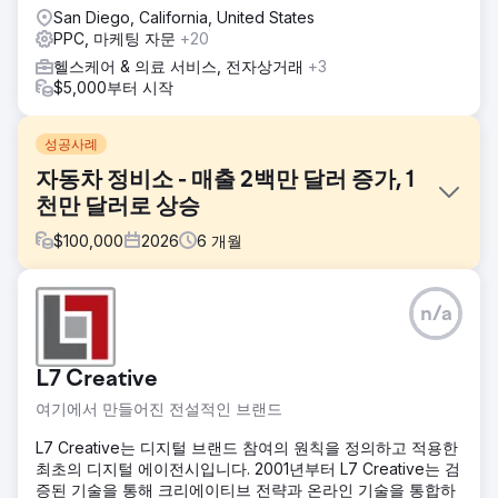
San Diego, California, United States
PPC, 마케팅 자문
+20
헬스케어 & 의료 서비스, 전자상거래
+3
$5,000부터 시작
성공사례
자동차 정비소 - 매출 2백만 달러 증가, 1
천만 달러로 상승
$
100,000
2026
6
개월
과제
n/a
이 자동차 정비소는 최적화가 제대로 안 된 웹사이트와 광고
부재로 신규 고객 유치에 어려움을 겪고 있었습니다. 사장들은
오프라인 마케팅을 통해 고객을 유치하기 위해 밤낮으로 애썼
L7 Creative
지만, 이는 확장성이 부족했고 오히려 운영에 악영향을 미쳤습
니다. 주차장은 20%도 채 차지 않았고, 충분한 인력을 확보하
여기에서 만들어진 전설적인 브랜드
고 있었기에 사업 규모를 4배로 늘리는 것도 가능했습니다.
L7 Creative는 디지털 브랜드 참여의 원칙을 정의하고 적용한
솔루션
최초의 디지털 에이전시입니다. 2001년부터 L7 Creative는 검
저희 팀은 즉시 SEO 및 전환율 최적화를 통해 완벽하게 최적
증된 기술을 통해 크리에이티브 전략과 온라인 기술을 통합하