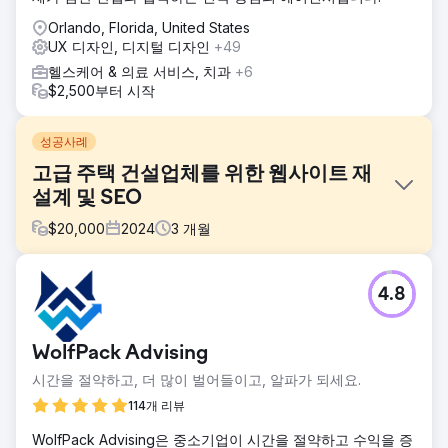
Orlando, Florida, United States
UX 디자인, 디지털 디자인
+49
헬스케어 & 의료 서비스, 치과
+6
$2,500부터 시작
성공사례
고급 주택 건설업체를 위한 웹사이트 재
설계 및 SEO
$
20,000
2024
3
개월
과제
4.8
Carlson Harris의 오래된 웹사이트는 고급 프로젝트를 선보이
고 고급 고객을 효과적으로 유치하는 데 어려움을 겪었습니다.
사이트의 오래된 디자인은 현대 시장과 맞지 않았고, 탐색이
WolfPack Advising
복잡했으며, 콘텐츠가 오래되어 사용자 참여를 방해했습니다.
SEO 관행이 부족하여 가시성이 낮았고, 최근 프로젝트의 제한
시간을 절약하고, 더 많이 벌어들이고, 알파가 되세요.
적인 표시로 회사의 역량을 충분히 보여주지 못했습니다.
114개 리뷰
솔루션
WolfPack Advising은 중소기업이 시간을 절약하고 수익을 증
Lasso Up은 Carlson Harris의 웹사이트를 재설계하여 매력과