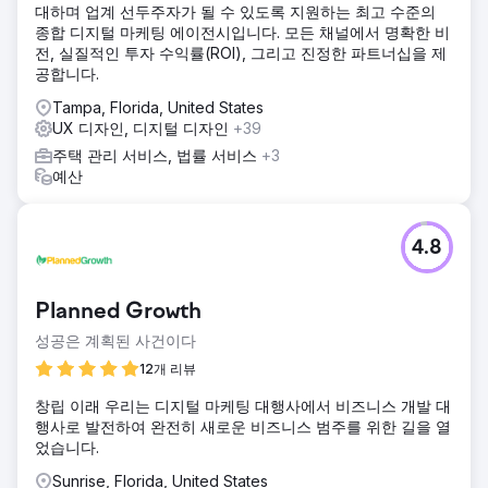
대하며 업계 선두주자가 될 수 있도록 지원하는 최고 수준의
기능을 강화했습니다. 이 업데이트는 현대적인 디자인, 개선된
종합 디지털 마케팅 에이전시입니다. 모든 채널에서 명확한 비
탐색, 더 나은 가시성을 위한 전략적 SEO 향상, 고품질 비주얼
전, 실질적인 투자 수익률(ROI), 그리고 진정한 파트너십을 제
과 자세한 설명이 포함된 업그레이드된 프로젝트 쇼케이스를
공합니다.
도입했습니다.
Tampa, Florida, United States
결과
UX 디자인, 디지털 디자인
+39
리디자인 이후 Carlson Harris의 웹사이트는 활성 사용자가
69% 증가하고 신규 사용자가 76% 증가했습니다. 유기적 트
주택 관리 서비스, 법률 서비스
+3
래픽은 18% 증가했으며, 사이트는 이제 하이엔드 고객에게 더
예산
효과적으로 어필합니다. 향상된 탐색 및 전략적 행동 촉구로
인해 전환율이 높아져 리드 생성과 고객 문의가 증가했으며,
이는 리드를 유치하고 전환하는 데 있어 웹사이트의 효과가 향
4.8
상되었음을 보여줍니다.
에이전시 페이지로 이동
Planned Growth
성공은 계획된 사건이다
12개 리뷰
창립 이래 우리는 디지털 마케팅 대행사에서 비즈니스 개발 대
행사로 발전하여 완전히 새로운 비즈니스 범주를 위한 길을 열
었습니다.
Sunrise, Florida, United States