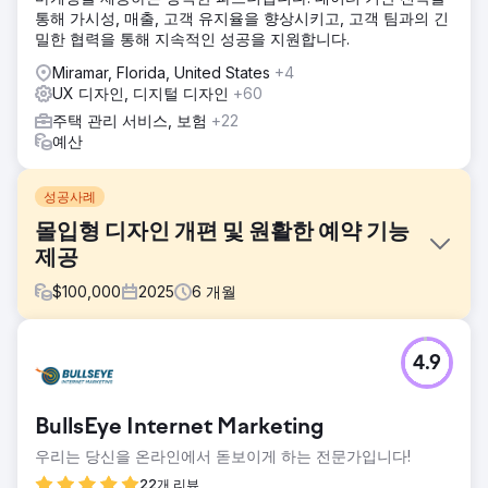
통해 가시성, 매출, 고객 유지율을 향상시키고, 고객 팀과의 긴
밀한 협력을 통해 지속적인 성공을 지원합니다.
Miramar, Florida, United States
+4
UX 디자인, 디지털 디자인
+60
주택 관리 서비스, 보험
+22
예산
성공사례
몰입형 디자인 개편 및 원활한 예약 기능
제공
$
100,000
2025
6
개월
과제
4.9
콜로라도 래프팅은 예약이 빠르고 직관적인 현대적이고 몰입
감 있는 웹사이트가 필요했습니다. 기존 웹사이트는 사용자가
주요 기능(달력, 지도, 예약)을 처리하기 위해 여러 하위 페이
BullsEye Internet Marketing
지를 오가야 하는 단절된 사용자 경험을 제공했습니다. 또한
모바일 사용성과 성능을 저해하지 않으면서 더욱 풍부한 시각
우리는 당신을 온라인에서 돋보이게 하는 전문가입니다!
적 요소와 상호작용을 구현해야 했습니다.
22개 리뷰