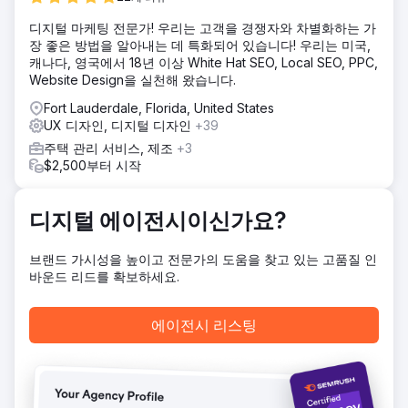
솔루션
디지털 마케팅 전문가! 우리는 고객을 경쟁자와 차별화하는 가
라운지 리자드는 워크숍/라이브 세션과 주간 점검을 진행한
장 좋은 방법을 알아내는 데 특화되어 있습니다! 우리는 미국,
후, Adobe XD 및 Slickplan과 같은 도구를 사용하여 UX/UI 및
캐나다, 영국에서 18년 이상 White Hat SEO, Local SEO, PPC,
사이트 구조를 재구축했습니다. 데스크톱과 모바일에 최적화
Website Design을 실천해 왔습니다.
된 맞춤형 애니메이션과 고품질 비디오를 도입하고, Ventrata
예약 시스템을 원활하게 통합하여 구매 과정을 간소화했습니
Fort Lauderdale, Florida, United States
다.
UX 디자인, 디지털 디자인
+39
결과
주택 관리 서비스, 제조
+3
새롭게 디자인된 웹사이트는 긍정적인 반응과 즉각적인 참여
$2,500부터 시작
도 향상이라는 성과를 거두었습니다. 더욱 원활해진 탐색, 향
상된 사용자 유지율, 그리고 높은 전환율을 달성했습니다. 그
결과, 웹사이트를 통한 예약 건수가 증가하고, 주요 페이지에
디지털 에이전시이신가요?
서의 체류 시간이 늘어났으며, 전반적인 페이지 로딩 속도가
개선되었습니다. 이는 콜로라도 래프팅의 어드벤처 관광 분야
브랜드 가시성을 높이고 전문가의 도움을 찾고 있는 고품질 인
에서의 디지털 입지를 강화하는 데 기여했습니다.
바운드 리드를 확보하세요.
에이전시 페이지로 이동
에이전시 리스팅