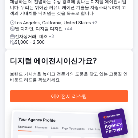
제공하는 데 전념하는 수상 경력에 빛나는 디지털 에이전시입
내용은 다음과 같습니다. 전국적인 검색 수요를 충족하기 위해
니다. 우리는 뛰어난 커뮤니케이션 기술을 자랑스러워하며 고
서비스 및 지역 콘텐츠를 재구성했습니다. 전국적인 검색 의도
객의 기대치를 뛰어넘는 것을 목표로 합니다.
를 가진 국내 인력 채용 키워드에 대한 온페이지 SEO를 최적
화했습니다. 리드 생성을 위한 웹사이트 성능, 사용성 및 전환
Los Angeles, California, United States
+2
경로를 개선했습니다. Semrush의 키워드 조사, 사이트 분석
웹 디자인, 디지털 디자인
+44
및 경쟁 분석을 활용하여 대규모 순위 향상 기회를 파악했습니
전자상거래, 제조
+3
다.
$1,000 - 2,500
결과
구현 후, Colonial Agency는 다음과 같은 측정 가능한 전국적
인 성장을 달성했습니다. 미국 여러 시장에서 유기적 검색 노
디지털 에이전시이신가요?
출도 증가, 가사 도우미 및 가사 서비스 관련 키워드에서 1페이
지 순위 달성, 전국 검색 사용자로부터의 적격 인바운드 리드
브랜드 가시성을 높이고 전문가의 도움을 찾고 있는 고품질 인
증가, 유기적 검색에서의 브랜드 인지도 강화로 확장 가능한
바운드 리드를 확보하세요.
리드 생성 지원. SEO는 Colonial Agency의 신뢰할 수 있는 전
국적인 고객 확보 채널이 되었습니다.
에이전시 리스팅
에이전시 페이지로 이동