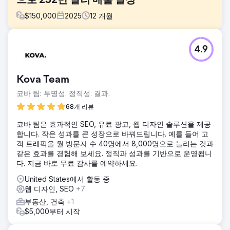
으로 252만 달러 매출 달성
$
150,000
2025
12
개월
과제
4.9
고객사는 기존에 오프라인 방식으로만 차량을 판매해 왔지만,
월별 신규 차량 판매량에 만족하지 못하고 있었습니다. 오프라
인 판매 방식에는 다른 자동차 관련 업체의 추천이나 지역 자
Kova Team
동차 행사 참여 등이 포함되었지만, 각 방식에 투입되는 인력
과 신규 고객 확보에 소요되는 시간 때문에 고객당 비용이 높
코바 팀: 투명성. 정직성. 결과.
았습니다. 고객사는 사업 확장을 위해 온라인 판매가 필요하다
68개 리뷰
는 것을 알고 있었지만, 광고에 대해서는 아는 바가 거의 없었
습니다.
코바 팀은 효과적인 SEO, 유료 광고, 웹 디자인 솔루션을 제공
합니다. 작은 성과를 큰 성장으로 바꿔드립니다. 예를 들어 고
솔루션
객 트래픽을 월 방문자 수 40명에서 8,000명으로 늘리는 것과
고객의 온라인 구매 경험에서 부족한 부분을 파악했습니다. 웹
같은 효과를 경험해 보세요. 정직과 성과를 기반으로 운영됩니
사이트는 전환율 최적화(CRO)와 검색 엔진 최적화(SEO)가 미
다. 지금 바로 무료 감사를 예약하세요.
흡하여 무료 유입 고객을 확보하지 못하고 있었습니다. 또한
고객의 구매 욕구를 자극할 핵심 판매 정보가 부족했습니다.
United States에서 활동 중
이 쇼핑몰의 차별점은 무엇이며, 고객이 랩핑 제품을 선택해야
웹 디자인, SEO
+7
하는 이유는 무엇일까요? 고객의 구매 의도를 분석하고, 그에
부동산, 건축
+1
맞춰 웹사이트를 개선했습니다. 이후 구글 애즈와 메타 애즈
$5,000부터 시작
(페이스북/인스타그램)를 활용한 본격적인 캠페인을 시작했습
니다. 키워드, 광고 문구, 리타겟팅을 최적화했습니다.