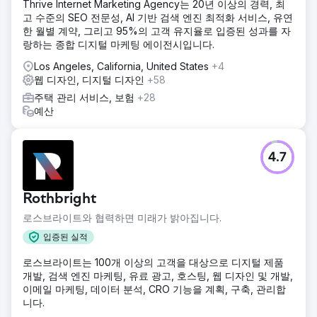
Thrive Internet Marketing Agency는 20년 이상의 경력, 최
고 수준의 SEO 전문성, AI 기반 검색 엔진 최적화 서비스, 유연
솔루션
한 월별 계약, 그리고 95%의 고객 유지율로 입증된 성과를 자
IOI는 고객 생애주기 접근 방식을 채택했습니다. 차량 랩핑 업
랑하는 종합 디지털 마케팅 에이전시입니다.
체들이 직면하는 문제점과 그 상황에서 검색할 내용을 분석했
습니다. 제품 인지도 향상을 위한 마케팅 전략을 수립하여, 고
Los Angeles, California, United States
+4
객이 제품을 전혀 모르는 상태에서 해결책을 인지할 때까지 다
웹 디자인, 디지털 디자인
+58
채널 방식으로 접근했습니다. 구글 광고와 SEO 콘텐츠를 전략
주택 관리 서비스, 보험
+28
적으로 결합하여 검색량이 적은 키워드를 공략하고, 광고성 기
예산
사 형식으로 120페이지 이상의 콘텐츠를 발행했습니다. 또한,
구글 광고를 통해 동적 콘텐츠 광고를 운영하여 전체 마케팅
퍼널에 걸쳐 최대한 많은 고객을 확보했습니다.
4.7
결과
그들은 컨퍼런스에서 일반적으로 얻는 리드 수보다 5배 더 많
은 리드를 확보했습니다. 영업팀은 관계 구축에 착수했고, 2~3
Rothbright
개월 만에 자사 소프트웨어에 대한 높은 연간 계약 가치(ACV)
의 계약을 성사시켰습니다. 이 접근 방식을 통해 처음 15개월
로스브라이트와 협력하면 미래가 밝아집니다.
동안 사업에 3백만 달러의 ACV를 추가했습니다.
입증된 실적
로스브라이트는 100개 이상의 고객을 대상으로 디지털 제품
에이전시 페이지로 이동
개발, 검색 엔진 마케팅, 유료 광고, 호스팅, 웹 디자인 및 개발,
이메일 마케팅, 데이터 분석, CRO 기능을 계획, 구축, 관리합
니다.