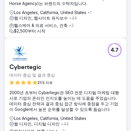
Horse Agency)는 브랜드의 수탁자입니다.
하기 위해 웹사이트 아키텍처를 재설계하고 최적화했습니다.
프로그램 및 강좌 페이지 전반에 걸쳐 기술 및 온페이지 SEO
Los Angeles, California, United States
+1
모범 사례를 구현했습니다. 주제 관련 권위를 구축하기 위해
웹 디자인, 웹사이트 유지보수
+44
검색 엔진 최적화(SEO)에 초점을 맞춘 교육 콘텐츠를 개발했
헬스케어 & 의료 서비스, 건축
+2
습니다. Semrush 키워드 조사, 사이트 분석 및 경쟁사 분석을
$2,500부터 시작
활용하여 지속적인 최적화 방향을 설정했습니다.
결과
구현 후 Sochi.edu는 다음과 같은 지속적인 유기적 성장을 달
4.7
성했습니다. 잠재 학생으로부터 유입되는 비브랜드 유기적 트
래픽 증가, 경쟁이 치열한 교육 분야에서 수백 개의 키워드가
검색 결과 1페이지에 랭크됨, Semrush에서 추적한 검색 가시
Cybertegic
성 및 순위 안정성 향상, 더 빠르고, 더 잘 구성되어 있으며,
SEO에 최적화된 교육 웹사이트를 통해 더 높은 품질의 리드
데이터 중심 및 결과 중심
확보. 유기적 검색은 장기적인 등록 증가를 뒷받침하는 확장
21개 리뷰
가능한 확보 채널이 되었습니다.
2000년 초부터 Cybertegic은 SEO 전문 디지털 마케팅 대행
사로 기업의 온라인 인지도를 높이는 데 도움을 주었습니다.
에이전시 페이지로 이동
데이터 중심 전략과 결과 중심 접근 방식에 중점을 두고 기업
이 Google에서 높은 순위를 달성할 수 있도록 돕습니다.
Los Angeles, California, United States
웹 디자인, 디지털 디자인
+44