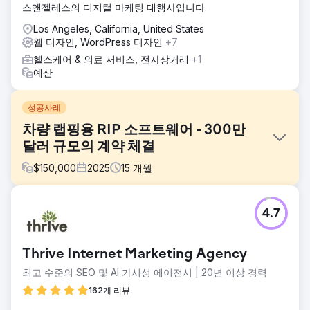
스앤젤레스의 디지털 마케팅 대행사입니다.
Los Angeles, California, United States
웹 디자인, WordPress 디자인
+7
헬스케어 & 의료 서비스, 전자상거래
+1
예산
성공사례
차량 랩핑용 RIP 소프트웨어 - 300만
달러 규모의 계약 체결
$
150,000
2025
15
개월
과제
4.7
대부분의 차량 랩핑 업체는 RIP 소프트웨어와 그로 인한 시간
및 비용 절감 효과에 대해 잘 알지 못합니다. 이 때문에 컨퍼런
스 외에는 새로운 B2B 고객(차량 정비 업체)을 확보하기 어렵
Thrive Internet Marketing Agency
습니다. 컨퍼런스 내에서도 전체 시장에 대한 노출은 제한적입
니다. 클라이언트는 목표 고객에게 효과적으로 광고할 수 있는
최고 수준의 SEO 및 AI 가시성 에이전시 | 20년 이상 경력
믿을 만한 방법을 필요로 했습니다. 마케팅 퍼널 하단의 키워
162개 리뷰
드만 타겟팅하는 것으로는 충분한 검색량을 확보할 수 없었고,
퍼널 상단의 키워드는 검색량이 적을 가능성이 높았습니다.