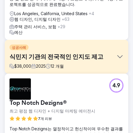
로젝트를 성공적으로 완료했습니다.
Los Angeles, California, United States
+4
웹 디자인, 디지털 디자인
+63
주택 관리 서비스, 보험
+29
예산
성공사례
식민지 기관의 전국적인 인지도 제고
$
38,000
2025
12
개월
과제
4.9
Colonial Agency는 전국적인 인지도를 확대하고 미국 내 여러
시장에서 잠재 고객을 확보해야 했습니다. 웹사이트는 전국적
인 키워드 검색 범위가 부족하고, 확장 가능한 서비스 페이지
Top Notch Dezigns®
구조를 갖추고 있지 않았으며, 핵심 지역 시장 외에서는 검색
노출도가 낮아 국내 인력 채용 검색에서 성장을 저해했습니다.
최고 평점 웹 디자인 + 디지털 마케팅 에이전시
솔루션
7개 리뷰
Los Angeles SEO Inc는 Semrush 데이터를 기반으로 전국적
Top Notch Dezigns는 열정적이고 헌신적이며 우수한 결과를
인 SEO 및 웹사이트 최적화 전략을 실행했습니다. 구체적인