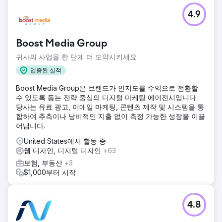
결과
4.9
지난 12개월 동안 638대의 차량에 랩핑 서비스를 제공했습니
다. 평균 랩핑 업체가 4,000달러를 기준으로 했을 때, 고객 1인
당 비용은 단 235달러였습니다. 처음 몇 달은 데이터 수집에
Boost Media Group
시간이 걸렸지만, 12개월 동안 평균적으로 매달 50대의 차량에
랩핑 서비스를 제공했습니다. 그 결과, 총 252만 달러의 매출
귀사의 사업을 한 단계 더 도약시키세요
을 올렸습니다.
입증된 실적
Boost Media Group은 브랜드가 인지도를 수익으로 전환할
에이전시 페이지로 이동
수 있도록 돕는 전략 중심의 디지털 마케팅 에이전시입니다.
당사는 유료 광고, 이메일 마케팅, 콘텐츠 제작 및 시스템을 통
합하여 추측이나 낭비적인 지출 없이 측정 가능한 성장을 이끌
어냅니다.
United States에서 활동 중
웹 디자인, 디지털 디자인
+63
보험, 부동산
+3
$1,000부터 시작
4.8