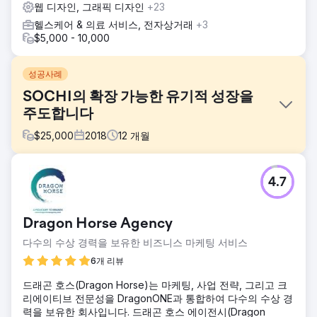
웹 디자인, 그래픽 디자인
+23
헬스케어 & 의료 서비스, 전자상거래
+3
$5,000 - 10,000
성공사례
SOCHI의 확장 가능한 유기적 성장을
주도합니다
$
25,000
2018
12
개월
과제
4.7
남부 캘리포니아 보건 연구소(SOCHI)는 경쟁이 치열한 고등
교육 시장에서 검색 엔진 최적화(SEO)를 통해 온라인 인지도
와 학생 문의를 늘려야 했습니다. 기존 웹사이트는 주요 키워
Dragon Horse Agency
드에 대한 검색 순위가 낮았고, 기술적인 SEO 한계가 있었으
며, 기존 교육 플랫폼과 경쟁하기 위해서는 전환율 향상에 초
다수의 수상 경력을 보유한 비즈니스 마케팅 서비스
점을 맞춘 최신 웹사이트 구조가 필요했습니다.
6개 리뷰
솔루션
드래곤 호스(Dragon Horse)는 마케팅, 사업 전략, 그리고 크
Los Angeles SEO Inc는 통합 SEO 및 교육 웹사이트 디자인
리에이티브 전문성을 DragonONE과 통합하여 다수의 수상 경
및 개발 전략을 제공했습니다. 주요 내용은 다음과 같습니다.
력을 보유한 회사입니다. 드래곤 호스 에이전시(Dragon
사용자 경험, 페이지 성능 및 검색 엔진 크롤링 가능성을 개선