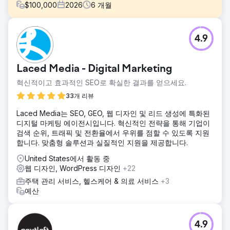
$
100,000
2026
6
개월
과제
4.9
이 자동차 정비소는 최적화가 제대로 안 된 웹사이트와 광고
부재로 신규 고객 유치에 어려움을 겪고 있었습니다. 사장들은
오프라인 마케팅을 통해 고객을 유치하기 위해 밤낮으로 애썼
Laced Media - Digital Marketing
지만, 이는 확장성이 부족했고 오히려 운영에 악영향을 미쳤습
니다. 주차장은 20%도 채 차지 않았고, 충분한 인력을 확보하
혁신적이고 효과적인 SEO로 확실한 결과를 얻으세요.
고 있었기에 사업 규모를 4배로 늘리는 것도 가능했습니다.
33개 리뷰
솔루션
Laced Media는 SEO, GEO, 웹 디자인 및 리드 생성에 특화된
저희 팀은 즉시 SEO 및 전환율 최적화를 통해 완벽하게 최적
디지털 마케팅 에이전시입니다. 혁신적인 전략을 통해 기업이
화된 새로운 웹사이트를 구축하고, 최대 고객 확보 전략을 적
검색 순위, 트래픽 및 전환율에서 우위를 점할 수 있도록 지원
용했습니다. Google Ads, Google LSA, Bing Ads에 유료 광
합니다. 맞춤형 솔루션과 실질적인 지원을 제공합니다.
고를 설정했으며, 전화 통화 및 양식 제출 추적을 통해 Google
의 스마트 입찰가를 개선하는 것이 중요하다는 점을 인지하고
United States에서 활동 중
있었습니다. 따라서 Google에 고객 데이터 전송량을 극대화하
웹 디자인, WordPress 디자인
+22
기 위해 엣지 태깅을 활용한 오프라인 전환 추적을 구현했습니
주택 관리 서비스, 헬스케어 & 의료 서비스
+3
다.
예산
결과
새 웹사이트는 대성공이었습니다. 출시 직후 하룻밤 만에, 그
리고 다음 주에는 기존 웹사이트 방문자 유입이 평균보다 3배
4.9
나 증가했습니다. 유료 광고를 통해 신규 고객을 유치했고, 6개