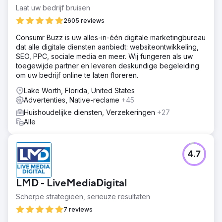
nieuwe markten.
Laat uw bedrijf bruisen
Oplossing
2605 reviews
De inspanningen van Estes Media omvatten: ●
Consumr Buzz is uw alles-in-één digitale marketingbureau
Maandelijkse creatie van content, waaronder blogs,
dat alle digitale diensten aanbiedt: websiteontwikkeling,
pagina's en casestudies. ● Zoek- en sociale
SEO, PPC, sociale media en meer. Wij fungeren als uw
advertentiecampagnes. ● Ontwikkeling en implementatie
toegewijde partner en leveren deskundige begeleiding
van wekelijkse berichten op sociale media. ●
om uw bedrijf online te laten floreren.
Tweemaandelijkse marketing-e-mails maken en
verspreiden.
Lake Worth, Florida, United States
Advertenties, Native-reclame
+45
Resultaat
MEER DAN $ 1 MILJOEN AAN EXTRA OMZET
Huishoudelijke diensten, Verzekeringen
+27
Alle
Naar bureaupagina
4.7
LMD - LiveMediaDigital
Scherpe strategieën, serieuze resultaten
7 reviews