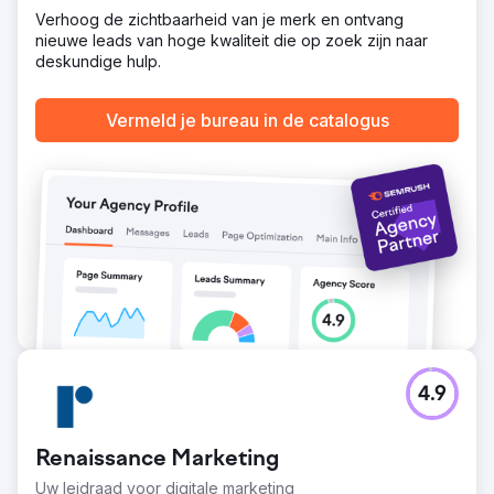
een toename van 120% in organische aanvragen. PPC:
Verhoog de zichtbaarheid van je merk en ontvang
300% ROI, met 75% meer leads en 35% lagere kosten
nieuwe leads van hoge kwaliteit die op zoek zijn naar
per klik.
deskundige hulp.
Naar bureaupagina
Vermeld je bureau in de catalogus
4.9
Renaissance Marketing
Uw leidraad voor digitale marketing