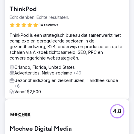
markt begonnen te verliezen.
ThinkPod
Oplossing
Echt denken. Echte resultaten.
We hebben grote wijzigingen doorgevoerd in de manier
waarop ze hun Meta- en Google Ads-beheer uitvoeren.
34 reviews
Resultaat
ThinkPod is een strategisch bureau dat samenwerkt met
Verbazingwekkende Meta en Google Ads CPL van $ 10-
complexe en gereguleerde sectoren in de
16 (branchegemiddelde $ 38- $ 58)
gezondheidszorg, B2B, onderwijs en productie om op te
schalen via AI-zoekzichtbaarheid, SEO, PPC en
conversiegerichte webstrategieën.
Naar bureaupagina
Orlando, Florida, United States
Advertenties, Native-reclame
+49
Gezondheidszorg en ziekenhuizen, Tandheelkunde
+6
Vanaf $2,500
4.8
Mochee Digital Media