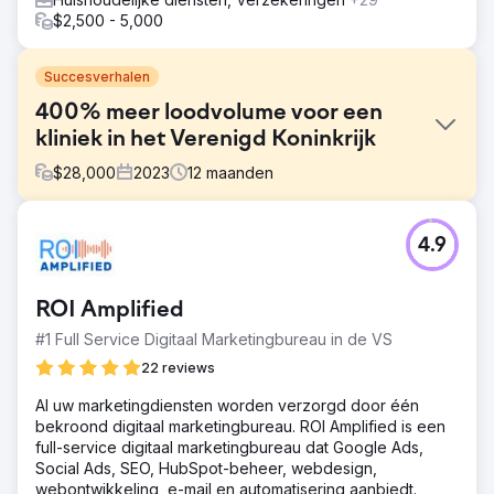
$2,500 - 5,000
Succesverhalen
400% meer loodvolume voor een
kliniek in het Verenigd Koninkrijk
$
28,000
2023
12
maanden
Uitdaging
4.9
Deze kliniek had een kostprijs per lead van ongeveer
$40 toen we met ze gingen werken. Ze draaiden niet
eens quitte met deze getallen.
ROI Amplified
Oplossing
#1 Full Service Digitaal Marketingbureau in de VS
We slaagden erin om hun advertenties binnen een paar
weken om te draaien. Gemiddeld kostten ze $ 5-6 per
22 reviews
lead, afhankelijk van de diensten die ze leverden.
Al uw marketingdiensten worden verzorgd door één
Resultaat
bekroond digitaal marketingbureau. ROI Amplified is een
Aanzienlijke stijging vergeleken met eerder behaalde
full-service digitaal marketingbureau dat Google Ads,
resultaten. Conversiepercentages +36% Leads +400%
Social Ads, SEO, HubSpot-beheer, webdesign,
Kosten/Lead -80%
webontwikkeling, e-mail en automatisering aanbiedt.