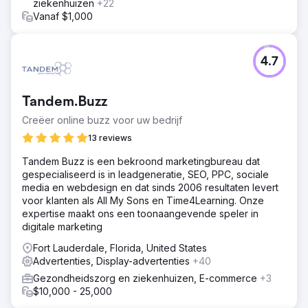
inkomsten. Het leadvolume ging van ongeveer 150 leads
ziekenhuizen
+22
per maand naar 800-900 leads per maand.
Vanaf $1,000
Naar bureaupagina
4.7
Tandem.Buzz
Creëer online buzz voor uw bedrijf
13 reviews
Tandem Buzz is een bekroond marketingbureau dat
gespecialiseerd is in leadgeneratie, SEO, PPC, sociale
media en webdesign en dat sinds 2006 resultaten levert
voor klanten als All My Sons en Time4Learning. Onze
expertise maakt ons een toonaangevende speler in
digitale marketing
Fort Lauderdale, Florida, United States
Advertenties, Display-advertenties
+40
Gezondheidszorg en ziekenhuizen, E-commerce
+3
$10,000 - 25,000