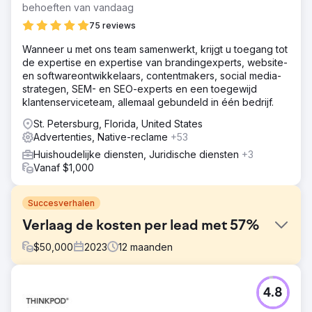
behoeften van vandaag
75 reviews
Wanneer u met ons team samenwerkt, krijgt u toegang tot
de expertise en expertise van brandingexperts, website-
en softwareontwikkelaars, contentmakers, social media-
strategen, SEM- en SEO-experts en een toegewijd
klantenserviceteam, allemaal gebundeld in één bedrijf.
St. Petersburg, Florida, United States
Advertenties, Native-reclame
+53
Huishoudelijke diensten, Juridische diensten
+3
Vanaf $1,000
Succesverhalen
Verlaag de kosten per lead met 57%
$
50,000
2023
12
maanden
Uitdaging
4.8
De uitdaging was dat deze franchise een paar keer werd
verkocht, waardoor ze hun geloofwaardigheid op de