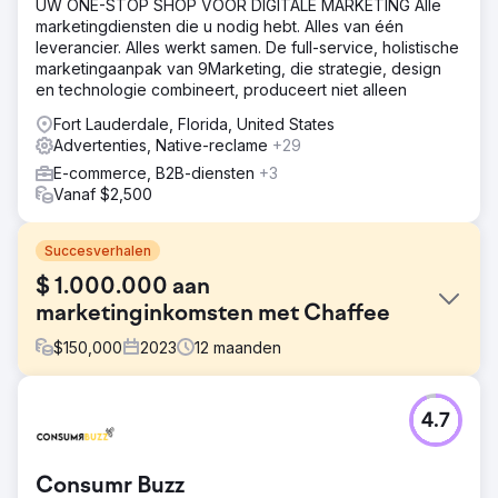
UW ONE-STOP SHOP VOOR DIGITALE MARKETING Alle
marketingdiensten die u nodig hebt. Alles van één
leverancier. Alles werkt samen. De full-service, holistische
marketingaanpak van 9Marketing, die strategie, design
en technologie combineert, produceert niet alleen
Fort Lauderdale, Florida, United States
Advertenties, Native-reclame
+29
E-commerce, B2B-diensten
+3
Vanaf $2,500
Succesverhalen
$ 1.000.000 aan
marketinginkomsten met Chaffee
$
150,000
2023
12
maanden
Uitdaging
4.7
President Peter Chaffee stond in 2022 voor een
belangrijke beslissing: een fulltime interne marketeer
inhuren of samenwerken met een fulltime digitaal
Consumr Buzz
marketingbureau om het bedrijf te helpen opschalen naar