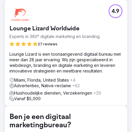
Uitdaging
4.9
Dit project had als doel de digitale aanwezigheid van een
autospuiterij in Pompano Beach, FL te verbeteren door
gebruik te maken van modern webdesign, strategische
Lounge Lizard Worldwide
SEO en gerichte PPC-campagnes. De primaire
doelstellingen waren om een professionele,
Experts in 360° digitale marketing en branding.
gebruiksvriendelijke website te creëren, de organische
27 reviews
zichtbaarheid van zoekopdrachten te verbeteren en
consistente, gekwalificeerde leads te genereren via
Lounge Lizard is een toonaangevend digitaal bureau met
betaalde advertenties.
meer dan 28 jaar ervaring. Wij zijn gespecialiseerd in
webdesign, branding en digitale marketing en leveren
Oplossing
innovatieve strategieën en meetbare resultaten.
Webdesign: Een responsieve, gebruiksvriendelijke
website gebouwd om services te presenteren en
Miami, Florida, United States
+4
betrokkenheid te stimuleren. SEO: De site
Advertenties, Native-reclame
+62
geoptimaliseerd voor lokaal zoeken, verbeterde rankings
Huishoudelijke diensten, Verzekeringen
+29
en meer organisch verkeer. PPC: Gerichte Google Ads-
Vanaf $5,000
campagnes gelanceerd om gekwalificeerde leads aan te
trekken en ROI te maximaliseren.
Resultaat
Ben je een digitaal
Verkeer: 180% toename in websitebezoeken en 40%
marketingbureau?
toename in gebruikersbetrokkenheid. SEO: Top 3-
posities voor belangrijke lokale trefwoorden, wat leidt tot