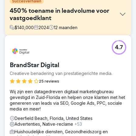
Succesverhalen
450% toename in leadvolume voor
vastgoedklant
$
140,000
2024
12
maanden
Uitdaging
4.7
Deze klant stond op het punt failliet te gaan toen wij de
moeilijke taak op ons namen om van hen een Europese
reus in de horeca- en vastgoedsector te maken.
BrandStar Digital
Oplossing
Creatieve benadering van prestatiegerichte media.
We hebben SMART Google en Meta Ads-strategieën
geïmplementeerd om het merk succesvol te maken. We
25 reviews
hebben hun bedrijf binnen twee maanden weer op de
Wij zijn een datagedreven digitaal marketingbureau
rails gekregen. Ze wisten in drie maanden tijd 40
gevestigd in Zuid-Florida en helpen onze klanten met het
stacaravans te verkopen, wat destijds hun hele voorraad
genereren van leads via SEO, Google Ads, PPC, sociale
was.
media en meer!
Resultaat
Deerfield Beach, Florida, United States
We hebben het voor elkaar gekregen om 40 stacaravans
Advertenties, Native-reclame
+53
te verkopen binnen een periode van 2 maanden.
Hierdoor verdiende de klant meer dan 7,2 miljoen aan
Huishoudelijke diensten, Gezondheidszorg en