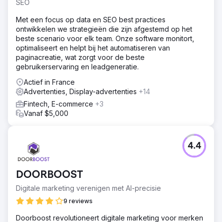
- Toename van het activeringspercentage met 700%
SEO
binnen 2 jaar - Stabiele groei van het verkeer en het
Met een focus op data en SEO best practices
aandeel actieve gebruikers via organisch zoeken (SEO) -
ontwikkelen we strategieën die zijn afgestemd op het
Verbeterd conversiepercentage door optimalisatie van
beste scenario voor elk team. Onze software monitort,
website en applicatie - 90% lagere kosten per
optimaliseert en helpt bij het automatiseren van
klantverwerving via Google Ads - Stabiele groei van de
paginacreatie, wat zorgt voor de beste
maandelijkse omzet in de afgelopen twee jaar
gebruikerservaring en leadgeneratie.
Actief in France
Naar bureaupagina
Advertenties, Display-advertenties
+14
Fintech, E-commerce
+3
Vanaf $5,000
4.4
DOORBOOST
Digitale marketing verenigen met AI-precisie
9 reviews
Doorboost revolutioneert digitale marketing voor merken