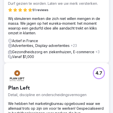
Durf gezien te worden. Laten we uw merk versterken.
Oplossing
We hebben het business ambassador-programma
51 reviews
gereactiveerd dat leidde tot kruisbestuiving van de
Wij stimuleren merken die zich niet willen mengen in de
zakenwereld na de lockdown. We hebben advies
massa. We jagen op het eureka-moment: het moment
gegeven over digitale marketingideeën die meer
waarop een gedurfd idee alle aandacht trekt en kliks
bewustzijn creëerden om organisch verkeer te
omzet in klanten.
genereren.
Actief in France
Resultaat
Advertenties, Display-advertenties
+23
£50k gegenereerd Door videocontent te gebruiken om
regelmatige bijeenkomsten te promoten, konden we
Gezondheidszorg en ziekenhuizen, E-commerce
+3
evenementen faciliteren die £50k aan sponsorinkomsten
Vanaf $1,000
genereerden voor een acupunctuur outreach-
doelstelling in 2022 en vervolgens de groei verder
bevorderden door in 2023 talrijke bedrijven toe te
4.7
voegen. Stijging van 30% Het fonds zag een stijging van
30% in webverkeer in 2022/23
Plan Left
Naar bureaupagina
Detail, discipline en onderscheidingsvermogen
We hebben het marketingbureau opgebouwd waar we
allemaal trots op zijn om voor te werken! Gespecialiseerd