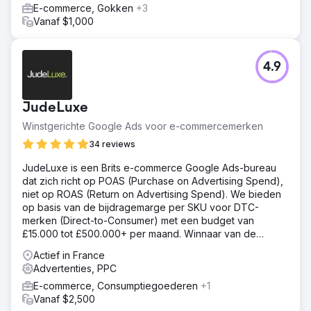
outreach-strategie. De volgende stappen waren het
E-commerce, Gokken
+3
creëren van een lead funnel voor de nieuwe praktijk en
Vanaf $1,000
het kapitaliseren op digitale zoektermen voor PPC (Pay
Per Click)-advertenties met behulp van Google. We
hebben een combinatie van rich text en display-
4.9
advertenties geïmplementeerd.
Resultaat
JudeLuxe
67 conversies - nieuwe klanten We genereerden 67
conversies of nieuwe klanten voor de praktijk met een
Winstgerichte Google Ads voor e-commercemerken
CTR (Click Through Rate) van 3,1%. 157
34 reviews
telefoongesprekken We bereikten 157
telefoongesprekken via de campagne rechtstreeks naar
JudeLuxe is een Brits e-commerce Google Ads-bureau
de praktijk. Nieuwe trefwoorden 55 We hebben 55
dat zich richt op POAS (Purchase on Advertising Spend),
nieuwe trefwoorden voor de praktijk zien verschijnen en
niet op ROAS (Return on Advertising Spend). We bieden
een toename van het organische verkeer met 11,5%. 23
op basis van de bijdragemarge per SKU voor DTC-
Foldervragen In totaal werden 23 foldervragen
merken (Direct-to-Consumer) met een budget van
geregistreerd.
£15.000 tot £500.000+ per maand. Winnaar van de
European Search Awards 2026 voor Beste Kleine PPC-
Actief in France
bureau.
Naar bureaupagina
Advertenties, PPC
E-commerce, Consumptiegoederen
+1
Vanaf $2,500