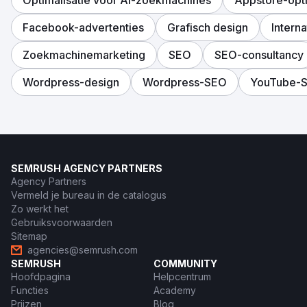
Facebook-advertenties
Grafisch design
Intern
Zoekmachinemarketing
SEO
SEO-consultancy
Wordpress-design
Wordpress-SEO
YouTube-
SEMRUSH AGENCY PARTNERS
Agency Partners
Vermeld je bureau in de catalogus
Zo werkt het
Gebruiksvoorwaarden
Sitemap
agencies@semrush.com
SEMRUSH
COMMUNITY
Hoofdpagina
Helpcentrum
Functies
Academy
Prijzen
Blog