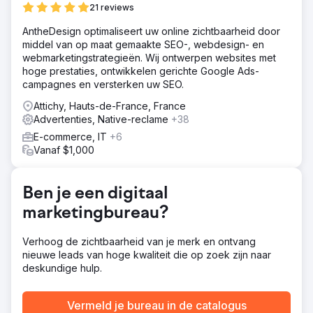
Oplossing
21 reviews
ONZE STRATEGIE We begonnen met het begrijpen van
AntheDesign optimaliseert uw online zichtbaarheid door
het bedrijfsmodel en de USP's (unique selling point) van
middel van op maat gemaakte SEO-, webdesign- en
het bedrijf. Door een social media campagne te creëren
webmarketingstrategieën. Wij ontwerpen websites met
konden we helpen het verhaal achter The Well Balanced
hoge prestaties, ontwikkelen gerichte Google Ads-
Centre te communiceren. We ontwikkelden overtuigende
campagnes en versterken uw SEO.
artikelen met behulp van onderzochte trefwoorden om
het verkeer te vergroten. Vervolgens ontwierpen we een
Attichy, Hauts-de-France, France
gerichte campagne die fysiotherapieoplossingen voor
Advertenties, Native-reclame
+38
ouderen omvat. We creëerden een levendige en
E-commerce, IT
+6
boeiende website om het voor de klanten van de
Vanaf $1,000
cliënten gemakkelijker te maken om hun diensten te
boeken.
Resultaat
Ben je een digitaal
510 trefwoorden We hebben meer dan 510 trefwoorden
marketingbureau?
gegenereerd die een rangschikking hebben voor
organisch verkeer in de lokale omgeving. 88
gegenereerde leads 88 leads zijn gegenereerd in de
Verhoog de zichtbaarheid van je merk en ontvang
afgelopen 3 maanden met behulp van PPC. £ 19,58 ROAS
nieuwe leads van hoge kwaliteit die op zoek zijn naar
PPC genereert een CPA (kosten per acquisitie) op ROAS
deskundige hulp.
(rendement op advertentie-uitgaven) van £ 19,58
(gemiddelde afgelopen drie maanden nov., dec., jan.
Vermeld je bureau in de catalogus
2024). Stijging van 27% Stijging van organisch verkeer