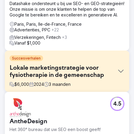
Datashake ondersteunt u bij uw SEO- en GEO-strategieën!
Onze missie is om onze klanten te helpen de top van
Google te bereiken en te excelleren in generatieve AI.
Paris, Paris, Ile-de-France, France
Advertenties, PPC
+22
Verzekeringen, Fintech
+3
Vanaf $1,000
Succesverhalen
Lokale marketingstrategie voor
fysiotherapie in de gemeenschap
$
6,000
2024
3
maanden
Uitdaging
4.5
Oplossingen: PPC, SEO en website bouwen. Om The Well
Balanced Centre te helpen meer patiënten te krijgen,
ontwikkelden we een gerichte marketingstrategie en een
AntheDesign
aantrekkelijke en gebruiksvriendelijke website die past
bij de demografie van de klant.
Het 360° bureau dat uw SEO een boost geeft!