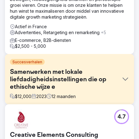
groei vieren. Onze missie is om onze klanten te helpen
hun winst te maximaliseren door middel van innovatieve
digitale growth marketing strategieën.
Actief in France
Advertenties, Retargeting en remarketing
+5
E-commerce, B2B-diensten
$2,500 - 5,000
Succesverhalen
Samenwerken met lokale
liefdadigheidsinstellingen die op
ethische wijze e
$
12,000
2023
12
maanden
Uitdaging
4.7
Phoenix Marketing ondersteunde het Sussex Cancer
Fund met marketingactiviteiten om donaties voor de
liefdadigheidsinstelling te genereren met behulp van
Creative Elements Consulting
digitale en traditionele vormen van mediaondersteuning.