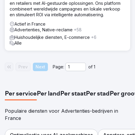
en retailers met AI-gestuurde oplossingen. Ons platform
combineert wereldwijde campagnes en lokale verkoop
en stimuleert ROI via intelligente automatisering.
Actief in France
Advertenties, Native-reclame
+58
Huishoudelijke diensten, E-commerce
+6
Alle
Prev
Next
Page:
of
1
Per service
Per land
Per staat
Per stad
Per groo
Populaire diensten voor Advertenties-bedrijven in
France
Optimalisatie voor AI-zoekmachines
Appstore-opti