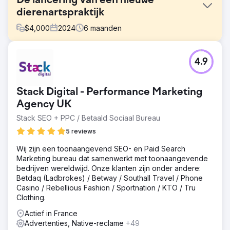
De lancering van een nieuwe
dierenartspraktijk
$
4,000
2024
6
maanden
Uitdaging
4.9
The Mewes Vets is een gevestigde onafhankelijke,
prijswinnende dierenarts gevestigd in Haywards Heath en
Rottingdean, die de lokale gemeenschap bedient die
Stack Digital - Performance Marketing
zich inzet om huisdieren de best mogelijke zorg te
bieden. Ze benaderden ons om te helpen bij het lanceren
Agency UK
van een nieuwe praktijk in Peacehaven. We hebben een
Stack SEO + PPC / Betaald Sociaal Bureau
volledige audit uitgevoerd van hun digitale media en
5 reviews
hebben gekeken naar traditionele promotiemethoden om
de praktijk te lanceren.
Wij zijn een toonaangevend SEO- en Paid Search
Oplossing
Marketing bureau dat samenwerkt met toonaangevende
We hebben een volledige SEO (Search Engine
bedrijven wereldwijd. Onze klanten zijn onder andere:
Optimization) audit van de website uitgevoerd en een
Betdaq (Ladbrokes) / Betway / Southall Travel / Phone
schema van werkzaamheden geïmplementeerd,
Casino / Rebellious Fashion / Sportnation / KTO / Tru
waaronder het maken van nieuwe SERP's rich snippets
Clothing.
voor doelgroepen om mee te interacteren, het
Actief in France
hergebruiken van bestaande content met relevante
Advertenties, Native-reclame
+49
trefwoorden en het nastreven van een actieve backlink