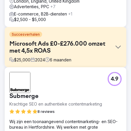
London, England, United Kingdom
Advertenties, PPC
+7
E-commerce, B2B-diensten
+1
$2,500 - $5,000
Succesverhalen
Microsoft Ads £0-£276.000 omzet
met 4,5x ROAS
$
25,000
2024
6
maanden
Uitdaging
4.9
Een Welshe uniformenleverancier wilde de Europese
markt penetreren. We hadden hun Google Ads-
campagnes al uitgevoerd met een minimale return van 4x
Submerge
als doel. Ze wilden hun merk over het hele continent
katapulteren met Microsoft Ads en vroegen ons om alles
Krachtige SEO en authentieke contentmarketing
vanaf de grond af op te bouwen.
8 reviews
Oplossing
Wij zijn een toonaangevend contentmarketing- en SEO-
We hebben veel van onze expertise en ervaring van
bureau in Hertfordshire. Wij werken met grote
Google Ads gebruikt met de contextuele kennis die nodig