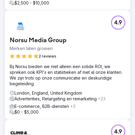
$2,500 - $10,000
Resultaat
£ 30.000 omzetstijging in 3 maanden 45% stijging in
organisch verkeer 50% stijging in nieuwe
patiëntafspraken 35% stijging in betrokkenheid op
4.9
sociale media De klant werd vermeld op prominente
websites over gezondheid en welzijn, wat hun online
aanwezigheid en reputatie aanzienlijk versterkte.
Norsu Media Group
Merken laten groeien
Naar bureaupagina
2 reviews
Bij Norsu bieden we niet alleen een solide ROI, we
spreken ook KPI's en statistieken af met al onze klanten.
We zijn trots op onze communicatie en deskundige
begeleiding.
London, England, United Kingdom
Advertenties, Retargeting en remarketing
+23
E-commerce, B2B-diensten
+3
$0 - $5,000
4.9