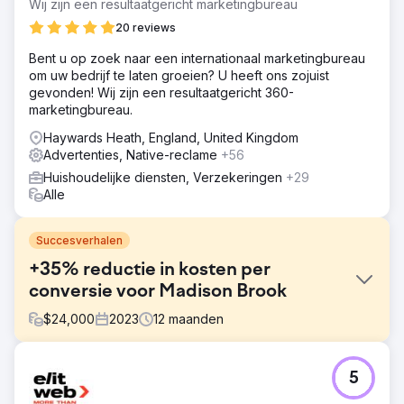
Wij zijn een resultaatgericht marketingbureau
20 reviews
Bent u op zoek naar een internationaal marketingbureau
om uw bedrijf te laten groeien? U heeft ons zojuist
gevonden! Wij zijn een resultaatgericht 360-
marketingbureau.
Haywards Heath, England, United Kingdom
Advertenties, Native-reclame
+56
Huishoudelijke diensten, Verzekeringen
+29
Alle
Succesverhalen
+35% reductie in kosten per
conversie voor Madison Brook
$
24,000
2023
12
maanden
Uitdaging
5
Madison Brook International had te maken met hoge
customer acquisition costs (CAC) en inconsistente