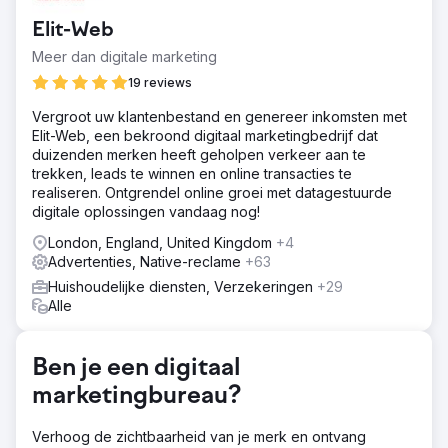
leadgeneratie via hun PPC-campagnes. Hun doel was om
Elit-Web
de zichtbaarheid te vergroten, kwalitatieve leads te
genereren en CAC te verlagen.
Meer dan digitale marketing
Oplossing
19 reviews
We hebben ons sterk gericht op de kwaliteitsscore, de
Vergroot uw klantenbestand en genereer inkomsten met
CPC verlaagd en de advertentierang verbeterd, wat het
Elit-Web, een bekroond digitaal marketingbedrijf dat
verlies aan impressieaandeel (meer verkeer, minder
duizenden merken heeft geholpen verkeer aan te
kosten) heeft verminderd. We hebben trefwoorden en
trekken, leads te winnen en online transacties te
biedingen verfijnd, advertenties geoptimaliseerd en
realiseren. Ontgrendel online groei met datagestuurde
doelgroeptargeting aangepast voor conversies van
digitale oplossingen vandaag nog!
betere kwaliteit, met continue A/B-testen voor
voortdurende verbeteringen.
London, England, United Kingdom
+4
Advertenties, Native-reclame
+63
Resultaat
Onze strategie leidde tot een +45% toename in click-
Huishoudelijke diensten, Verzekeringen
+29
through rates (CTR), een +35% reductie in kosten per
Alle
conversie en een +40% toename in
conversiepercentage. Deze veranderingen verhoogden
hun leadkwaliteit aanzienlijk en verminderden hun totale
Ben je een digitaal
marketinguitgaven.
marketingbureau?
Naar bureaupagina
Verhoog de zichtbaarheid van je merk en ontvang