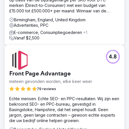
Oplossing
merken (Direct-to-Consumer) met een budget van
Clear Click stroomlijnde Hubject's rapportage,
£15.000 tot £500.000+ per maand. Winnaar van de
verminderde ad hoc verzoeken met 40% en verbeterde
European Search Awards 2026 voor Beste Kleine PPC-
de efficiëntie. Budgetplanning werd geoptimaliseerd met
Birmingham, England, United Kingdom
bureau.
behulp van datamodellen, wat een extra £40K voor
Advertenties, PPC
digitale kanalen opleverde. Google Ads vertaalkosten
E-commerce, Consumptiegoederen
+1
werden met £25K verlaagd door te focussen op markten
Vanaf $2,500
met een hoog volume, waarbij besparingen werden
herverdeeld naar andere media. Een gerichte Google
Ads strategie leidde tot een YoY stijging van 610% in
klantenwerving door geografische targeting en continue
4.8
optimalisatie te verfijnen.
Resultaat
Front Page Advantage
610% toename in nieuwe klanten op jaarbasis. £40.000
besparing door de introductie van budgetmodellering.
meteen gevonden worden, elke keer weer
£25.000 besparing door de meest kosteneffectieve
79 reviews
vertaaldiensten.
Echte mensen. Echte SEO- en PPC-resultaten. Wij zijn een
bekroond SEO- en PPC-bureau, gevestigd in
Naar bureaupagina
Basingstoke, Hampshire, dat het simpel houdt. Geen
jargon, geen lange contracten – gewoon echte experts
die uw bedrijf online helpen groeien.