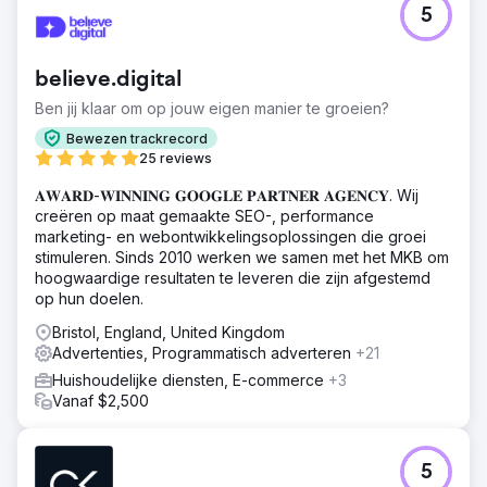
5
believe.digital
Ben jij klaar om op jouw eigen manier te groeien?
Bewezen trackrecord
25 reviews
𝐀𝐖𝐀𝐑𝐃-𝐖𝐈𝐍𝐍𝐈𝐍𝐆 𝐆𝐎𝐎𝐆𝐋𝐄 𝐏𝐀𝐑𝐓𝐍𝐄𝐑 𝐀𝐆𝐄𝐍𝐂𝐘. Wij
creëren op maat gemaakte SEO-, performance
marketing- en webontwikkelingsoplossingen die groei
stimuleren. Sinds 2010 werken we samen met het MKB om
hoogwaardige resultaten te leveren die zijn afgestemd
op hun doelen.
Bristol, England, United Kingdom
Advertenties, Programmatisch adverteren
+21
Huishoudelijke diensten, E-commerce
+3
Vanaf $2,500
5