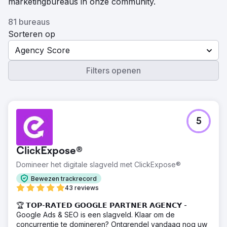
marketingbureaus in onze community.
81 bureaus
Sorteren op
Agency Score
Filters openen
5
ClickExpose®
Domineer het digitale slagveld met ClickExpose®
Bewezen trackrecord
43 reviews
🏆 𝗧𝗢𝗣-𝗥𝗔𝗧𝗘𝗗 𝗚𝗢𝗢𝗚𝗟𝗘 𝗣𝗔𝗥𝗧𝗡𝗘𝗥 𝗔𝗚𝗘𝗡𝗖𝗬 -
Google Ads & SEO is een slagveld. Klaar om de
concurrentie te domineren? Ontgrendel vandaag nog uw