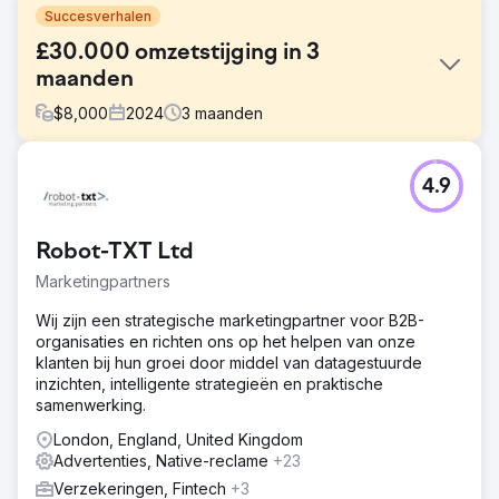
Succesverhalen
£30.000 omzetstijging in 3
maanden
$
8,000
2024
3
maanden
Uitdaging
4.9
Onze klant is een toonaangevende medische
professional in functionele geneeskunde, die een scala
aan holistische gezondheidsdiensten aanbiedt. De klant
Robot-TXT Ltd
vroeg om onze Organic SEO en PPC Campaign-diensten
om hun online aanwezigheid te vergroten en meer
Marketingpartners
inkomsten te genereren.
Wij zijn een strategische marketingpartner voor B2B-
Oplossing
organisaties en richten ons op het helpen van onze
We hebben uitgebreid onderzoek gedaan, trefwoorden
klanten bij hun groei door middel van datagestuurde
geoptimaliseerd en een zeer gerichte PPC-campagne
inzichten, intelligente strategieën en praktische
gelanceerd met behulp van Google Ads. Daarnaast
samenwerking.
hebben we boeiende en informatieve content gemaakt
die gericht is op potentiële patiënten en
London, England, United Kingdom
gezondheidsliefhebbers, om te zorgen dat deze aansluit
Advertenties, Native-reclame
+23
bij hun behoeften.
Verzekeringen, Fintech
+3