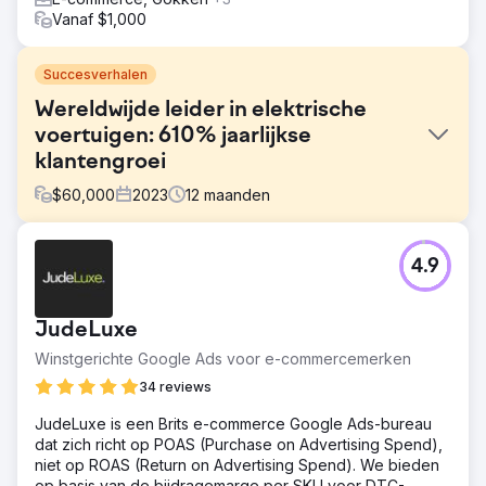
Vanaf $1,000
Succesverhalen
Wereldwijde leider in elektrische
voertuigen: 610% jaarlijkse
klantengroei
$
60,000
2023
12
maanden
Uitdaging
4.9
De marketingrapporten van Hubject waren inconsistent
en misten details. Clear Click introduceerde een
gestructureerd rapportagekader voor regelmatige,
JudeLuxe
diepgaande updates. Budgetplanning was onduidelijk
vanwege minimale documentatie, dus een transparant
Winstgerichte Google Ads voor e-commercemerken
media-uitgavensysteem verbeterde de toewijzing. Hoge
34 reviews
vertaalkosten in Google Ads werden verlaagd door
gebruik te maken van machinevertaling en in-market
JudeLuxe is een Brits e-commerce Google Ads-bureau
partners, waardoor budget werd bespaard terwijl de
dat zich richt op POAS (Purchase on Advertising Spend),
effectiviteit behouden bleef.
niet op ROAS (Return on Advertising Spend). We bieden
op basis van de bijdragemarge per SKU voor DTC-