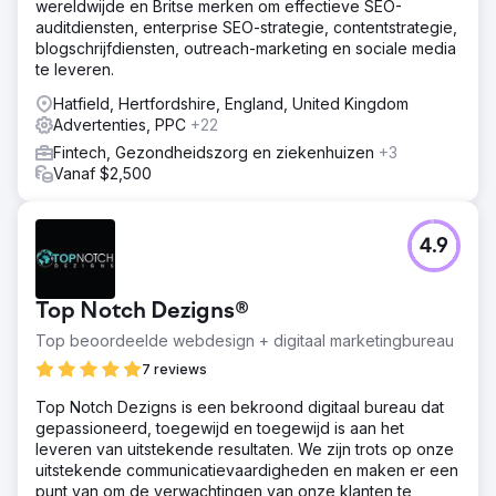
wereldwijde en Britse merken om effectieve SEO-
is om ons aan te passen aan nieuwe doelgroepen en
auditdiensten, enterprise SEO-strategie, contentstrategie,
demografieën op Microsoft Ads. We hadden een duidelijk
blogschrijfdiensten, outreach-marketing en sociale media
andere strategie dan Google Ads, maar waren tevreden
te leveren.
met een vergelijkbare prestatie.
Hatfield, Hertfordshire, England, United Kingdom
Resultaat
Advertenties, PPC
+22
Binnen zes maanden genereerden we met ons
strategische reclame-initiatief meer dan $ 250.000 aan
Fintech, Gezondheidszorg en ziekenhuizen
+3
inkomsten, waarbij we consequent een minimaal
Vanaf $2,500
rendement op advertentie-uitgaven (ROAS) van 4x
wisten te behalen. Dit is een bewijs van onze
methodische aanpak en aandacht voor optimalisatie
4.9
gedurende het hele proces.
Naar bureaupagina
Top Notch Dezigns®
Top beoordeelde webdesign + digitaal marketingbureau
7 reviews
Top Notch Dezigns is een bekroond digitaal bureau dat
gepassioneerd, toegewijd en toegewijd is aan het
leveren van uitstekende resultaten. We zijn trots op onze
uitstekende communicatievaardigheden en maken er een
punt van om de verwachtingen van onze klanten te