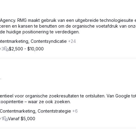
t Agency. RMG maakt gebruik van een uitgebreide technologiesuite 
tificeren en kansen te benutten om de organische voetafdruk van on
d de huidige positionering te verdedigen.
tentmarketing, Contentsyndicatie
+24
+3
$2,500 - $10,000
.
tieel voor organische zoekresultaten te ontsluiten. Van Google to
oopintentie – waar ze ook zoeken.
Contentmarketing, Contentstrategie
+6
+1
Vanaf $5,000