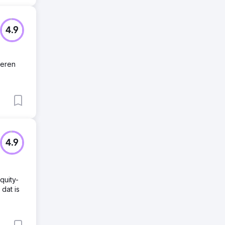
4.9
leren
4.9
quity-
dat is