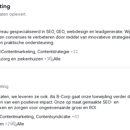
ting
aten oplevert.
ureau gespecialiseerd in SEO, GEO, webdesign en leadgeneratie. Wi
en conversies te verbeteren door middel van innovatieve strategie
en praktische ondersteuning.
Contentmarketing, Contentstrategie
+22
dszorg en ziekenhuizen
+3
Alle
eting
ultaten, we leveren ze ook. Als B-Corp gaat onze toewijding verder 
en van een positieve impact. Onze op maat gemaakte SEO- en
rken en zorgen voor ongeëvenaarde groei en ROI.
Contentmarketing, Contentsyndicatie
+63
gen
+29
Alle