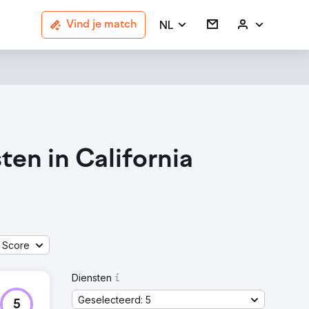
NL
Vind je match
en in California
 Score
Diensten
Geselecteerd: 5
5