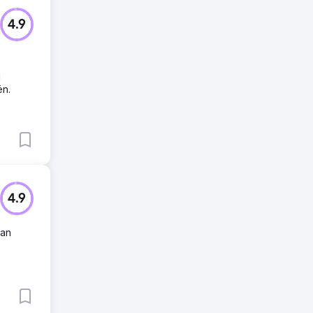
4.9
j
ën.
4.9
dan