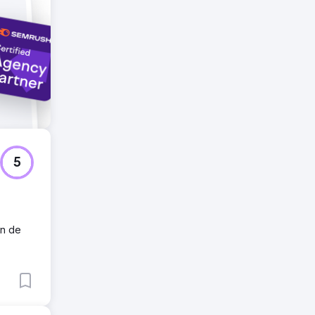
5
in de