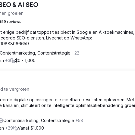
 SEO & AI SEO
men groeien.
559 reviews
et enige bedrijf dat topposities biedt in Google en AI-zoekmachines
ceerde SEO-diensten. Livechat op WhatsApp:
=919888066659
Contentmarketing, Contentstrategie
+22
gen
+3
$0 - 1,000
d te vergroten
reerde digitale oplossingen die meetbare resultaten opleveren. Me
e kanalen, stimuleert onze intelligente optimalisatiebenadering groei
Contentmarketing, Contentstrategie
+58
gen
+29
Vanaf $1,000