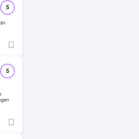
5
jn.
5
s
hogen