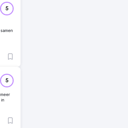
5
, samen
5
t meer
 in