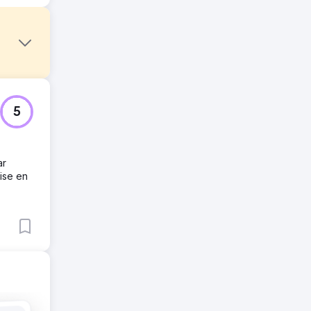
 EA's
5
ar
e
ise en
ties om
ngs met
 11% na