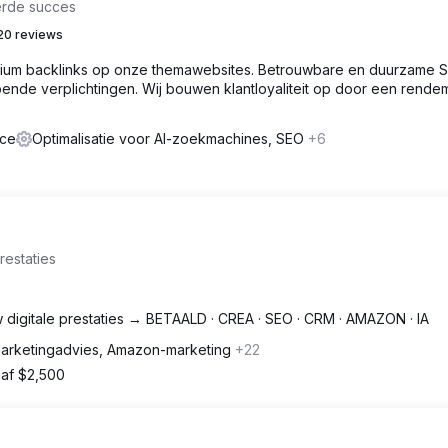
erde succes
20 reviews
mium backlinks op onze themawebsites. Betrouwbare en duurzame 
pende verplichtingen. Wij bouwen klantloyaliteit op door een rende
nce
Optimalisatie voor AI-zoekmachines, SEO
+6
restaties
w digitale prestaties → BETAALD · CREA · SEO · CRM · AMAZON · IA
arketingadvies, Amazon-marketing
+22
af $2,500