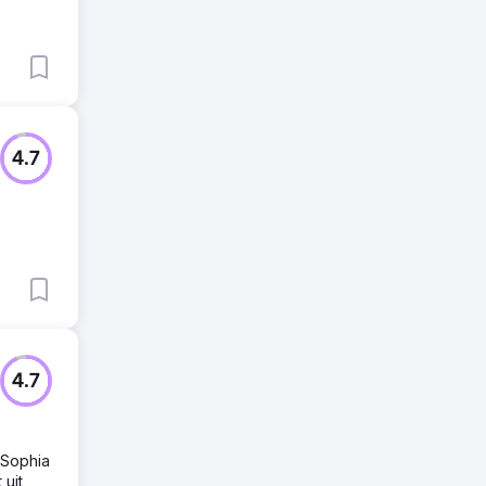
4.7
4.7
 Sophia
 uit