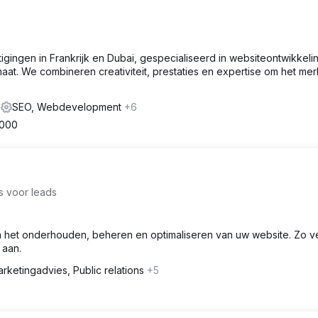
igingen in Frankrijk en Dubai, gespecialiseerd in websiteontwikkeli
aat. We combineren creativiteit, prestaties en expertise om het me
e
SEO, Webdevelopment
+6
,000
 voor leads
n het onderhouden, beheren en optimaliseren van uw website. Zo v
 aan.
rketingadvies, Public relations
+5