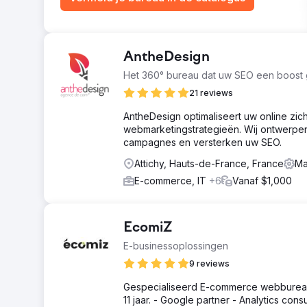
AntheDesign
Het 360° bureau dat uw SEO een boost 
21 reviews
AntheDesign optimaliseert uw online zi
webmarketingstrategieën. Wij ontwerpen
campagnes en versterken uw SEO.
Attichy, Hauts-de-France, France
Ma
E-commerce, IT
+6
Vanaf $1,000
EcomiZ
E-businessoplossingen
9 reviews
Gespecialiseerd E-commerce webbureau: 
11 jaar. - Google partner - Analytics co