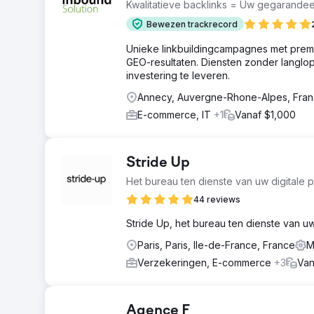
Kwalitatieve backlinks = Uw gegarande
Bewezen trackrecord
Unieke linkbuildingcampagnes met pre
GEO-resultaten. Diensten zonder langlo
investering te leveren.
Annecy, Auvergne-Rhone-Alpes, Fra
E-commerce, IT
+1
Vanaf $1,000
Stride Up
Het bureau ten dienste van uw digitale p
44 reviews
Stride Up, het bureau ten dienste van u
Paris, Paris, Ile-de-France, France
M
Verzekeringen, E-commerce
+3
Van
Agence F