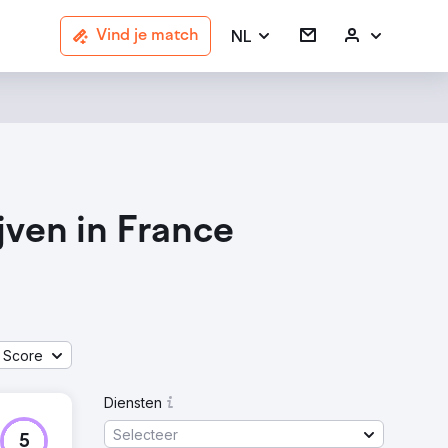
NL
Vind je match
jven in France
 Score
Diensten
Selecteer
5