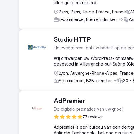
allen gespecialiseerd
Paris, Paris, Ile-de-France, France
M
E-commerce, Eten en drinken
+2
Va
Studio HTTP
Het webbureau dat uw bedrijf op de eers
Wij ontwerpen uw WordPress- of maatwerk
gevestigd in Villefranche-sur-Saône (Gle
Lyon, Auvergne-Rhone-Alpes, France
E-commerce, B2B-diensten
+1
$0 - 
AdPremier
De digitale prestaties van uw groei.
77 reviews
Adpremier is een bureau van een dertigt
Antipolis Technopole, bekend om zijn ru