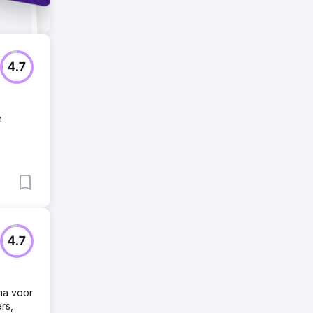
4.7
n
4.7
na voor
rs,