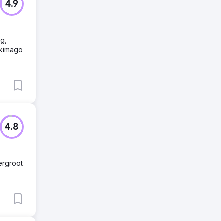
4.9
ng,
rkimago
4.8
ergroot