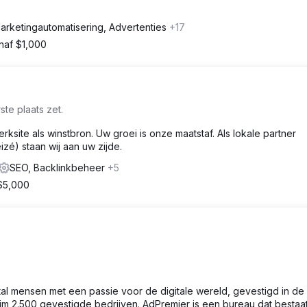
arketingautomatisering, Advertenties
+17
naf $1,000
te plaats zet.
site als winstbron. Uw groei is onze maatstaf. Als lokale partner
izé) staan wij aan uw zijde.
SEO, Backlinkbeheer
+5
$5,000
al mensen met een passie voor de digitale wereld, gevestigd in de
im 2.500 gevestigde bedrijven. AdPremier is een bureau dat bestaat